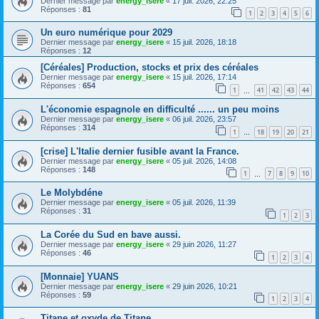
Dernier message par
energy_isere
«
17 juil. 2026, 22:25
Réponses :
81
1
2
3
4
5
6
Un euro numérique pour 2029
Dernier message par
energy_isere
«
15 juil. 2026, 18:18
Réponses :
12
[Céréales] Production, stocks et prix des céréales
Dernier message par
energy_isere
«
15 juil. 2026, 17:14
Réponses :
654
1
41
42
43
44
…
L'économie espagnole en difficulté ...... un peu moins
Dernier message par
energy_isere
«
06 juil. 2026, 23:57
Réponses :
314
1
18
19
20
21
…
[crise] L'Italie dernier fusible avant la France.
Dernier message par
energy_isere
«
05 juil. 2026, 14:08
Réponses :
148
1
7
8
9
10
…
Le Molybdéne
Dernier message par
energy_isere
«
05 juil. 2026, 11:39
Réponses :
31
1
2
3
La Corée du Sud en bave aussi.
Dernier message par
energy_isere
«
29 juin 2026, 11:27
Réponses :
46
1
2
3
4
[Monnaie] YUANS
Dernier message par
energy_isere
«
29 juin 2026, 10:21
Réponses :
59
1
2
3
4
Titane et oxyde de Titane