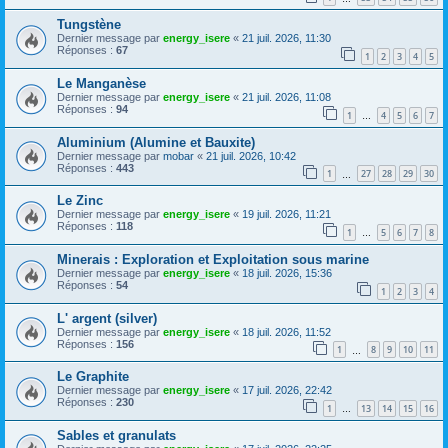
Tungstène
Dernier message par
energy_isere
«
21 juil. 2026, 11:30
Réponses :
67
1
2
3
4
5
Le Manganèse
Dernier message par
energy_isere
«
21 juil. 2026, 11:08
Réponses :
94
1
4
5
6
7
…
Aluminium (Alumine et Bauxite)
Dernier message par
mobar
«
21 juil. 2026, 10:42
Réponses :
443
1
27
28
29
30
…
Le Zinc
Dernier message par
energy_isere
«
19 juil. 2026, 11:21
Réponses :
118
1
5
6
7
8
…
Minerais : Exploration et Exploitation sous marine
Dernier message par
energy_isere
«
18 juil. 2026, 15:36
Réponses :
54
1
2
3
4
L' argent (silver)
Dernier message par
energy_isere
«
18 juil. 2026, 11:52
Réponses :
156
1
8
9
10
11
…
Le Graphite
Dernier message par
energy_isere
«
17 juil. 2026, 22:42
Réponses :
230
1
13
14
15
16
…
Sables et granulats