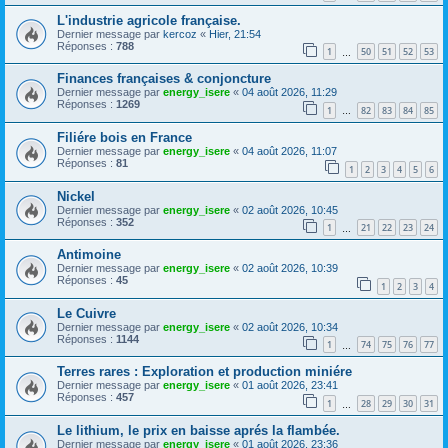
L'industrie agricole française.
Dernier message par
kercoz
«
Hier, 21:54
Réponses :
788
1
50
51
52
53
…
Finances françaises & conjoncture
Dernier message par
energy_isere
«
04 août 2026, 11:29
Réponses :
1269
1
82
83
84
85
…
Filiére bois en France
Dernier message par
energy_isere
«
04 août 2026, 11:07
Réponses :
81
1
2
3
4
5
6
Nickel
Dernier message par
energy_isere
«
02 août 2026, 10:45
Réponses :
352
1
21
22
23
24
…
Antimoine
Dernier message par
energy_isere
«
02 août 2026, 10:39
Réponses :
45
1
2
3
4
Le Cuivre
Dernier message par
energy_isere
«
02 août 2026, 10:34
Réponses :
1144
1
74
75
76
77
…
Terres rares : Exploration et production miniére
Dernier message par
energy_isere
«
01 août 2026, 23:41
Réponses :
457
1
28
29
30
31
…
Le lithium, le prix en baisse aprés la flambée.
Dernier message par
energy_isere
«
01 août 2026, 23:36