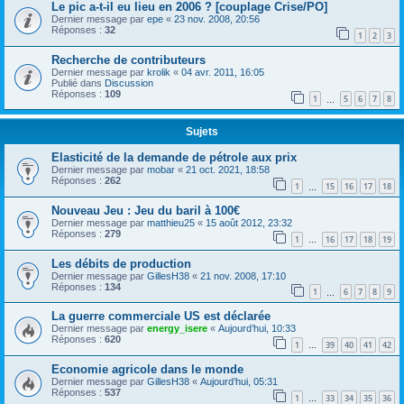
Le pic a-t-il eu lieu en 2006 ? [couplage Crise/PO]
Dernier message par
epe
«
23 nov. 2008, 20:56
Réponses :
32
1
2
3
Recherche de contributeurs
Dernier message par
krolik
«
04 avr. 2011, 16:05
Publié dans
Discussion
Réponses :
109
1
5
6
7
8
…
Sujets
Elasticité de la demande de pétrole aux prix
Dernier message par
mobar
«
21 oct. 2021, 18:58
Réponses :
262
1
15
16
17
18
…
Nouveau Jeu : Jeu du baril à 100€
Dernier message par
matthieu25
«
15 août 2012, 23:32
Réponses :
279
1
16
17
18
19
…
Les débits de production
Dernier message par
GillesH38
«
21 nov. 2008, 17:10
Réponses :
134
1
6
7
8
9
…
La guerre commerciale US est déclarée
Dernier message par
energy_isere
«
Aujourd’hui, 10:33
Réponses :
620
1
39
40
41
42
…
Economie agricole dans le monde
Dernier message par
GillesH38
«
Aujourd’hui, 05:31
Réponses :
537
1
33
34
35
36
…