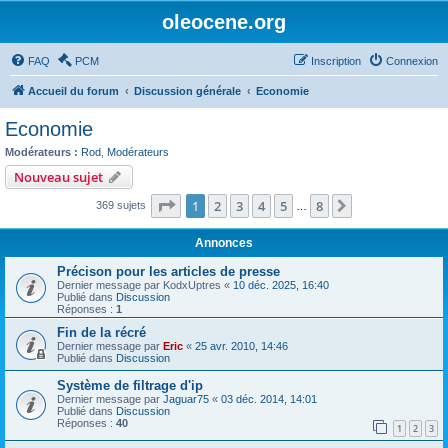
oleocene.org
FAQ
PCM
Inscription
Connexion
Accueil du forum
Discussion générale
Economie
Economie
Modérateurs :
Rod
,
Modérateurs
Nouveau sujet
Page
1
sur
8
1
2
3
4
5
8
Suivant
369 sujets
…
Annonces
Précison pour les articles de presse
Dernier message par
KodxUptres
«
10 déc. 2025, 16:40
Publié dans
Discussion
Réponses :
1
Fin de la récré
Dernier message par
Eric
«
25 avr. 2010, 14:46
Publié dans
Discussion
Système de filtrage d'ip
Dernier message par
Jaguar75
«
03 déc. 2014, 14:01
Publié dans
Discussion
Réponses :
40
1
2
3