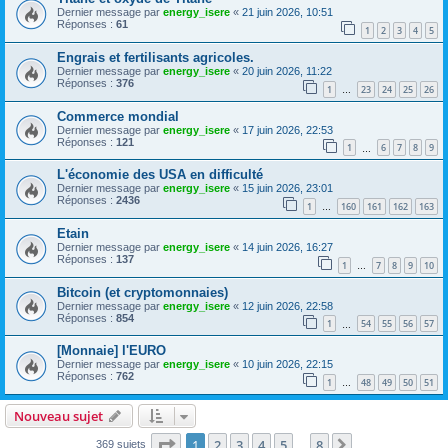
Dernier message par
energy_isere
«
21 juin 2026, 10:51
Réponses :
61
1
2
3
4
5
Engrais et fertilisants agricoles.
Dernier message par
energy_isere
«
20 juin 2026, 11:22
Réponses :
376
1
23
24
25
26
…
Commerce mondial
Dernier message par
energy_isere
«
17 juin 2026, 22:53
Réponses :
121
1
6
7
8
9
…
L'économie des USA en difficulté
Dernier message par
energy_isere
«
15 juin 2026, 23:01
Réponses :
2436
1
160
161
162
163
…
Etain
Dernier message par
energy_isere
«
14 juin 2026, 16:27
Réponses :
137
1
7
8
9
10
…
Bitcoin (et cryptomonnaies)
Dernier message par
energy_isere
«
12 juin 2026, 22:58
Réponses :
854
1
54
55
56
57
…
[Monnaie] l'EURO
Dernier message par
energy_isere
«
10 juin 2026, 22:15
Réponses :
762
1
48
49
50
51
…
Nouveau sujet
Page
1
sur
8
1
2
3
4
5
8
Suivant
369 sujets
…