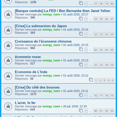
Réponses :
1196
1
77
78
79
80
…
[Banque centrale] La FED / Ben Bernanke then Janet Yellen
Dernier message par
energy_isere
«
01 août 2026, 23:17
Réponses :
396
1
24
25
26
27
…
[Crise] La submersion du Japon
Dernier message par
energy_isere
«
01 août 2026, 23:16
Réponses :
364
1
22
23
24
25
…
Croissance de l'économie chinoise
Dernier message par
energy_isere
«
01 août 2026, 23:15
Réponses :
960
1
62
63
64
65
…
économie russe
Dernier message par
energy_isere
«
01 août 2026, 23:13
Réponses :
517
1
32
33
34
35
…
Economie de L'Inde
Dernier message par
energy_isere
«
01 août 2026, 23:12
Réponses :
66
1
2
3
4
5
[Crise] Du côté des bourses
Dernier message par
energy_isere
«
01 août 2026, 23:11
Réponses :
1170
1
76
77
78
79
…
L'acier, le fer
Dernier message par
energy_isere
«
26 juil. 2026, 12:19
Réponses :
643
1
40
41
42
43
…