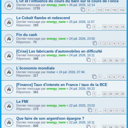
L'Or et l'influence du cours du baril sur le cours de l'once
Dernier message par
energy_isere
«
26 juil. 2026, 12:14
Réponses :
1733
1
113
114
115
116
…
Le Cobalt flambe et redescend
Dernier message par
energy_isere
«
25 juil. 2026, 11:57
Réponses :
193
1
10
11
12
13
…
Fin du cash
Dernier message par
energy_isere
«
24 juil. 2026, 23:50
Réponses :
75
1
2
3
4
5
6
[Crise] Les fabricants d'automobiles en difficulté
Dernier message par
energy_isere
«
24 juil. 2026, 10:11
Réponses :
398
1
24
25
26
27
…
L'économie mondiale
Dernier message par
mobar
«
24 juil. 2026, 07:46
Réponses :
117
1
5
6
7
8
…
[Finance] Taux d'interets en France / taux de la BCE
Dernier message par
energy_isere
«
24 juil. 2026, 00:22
Réponses :
361
1
22
23
24
25
…
Le FMI
Dernier message par
energy_isere
«
22 juil. 2026, 23:02
Réponses :
173
1
9
10
11
12
…
Que faire de son argent/son épargne ?
Dernier message par
energy_isere
«
22 juil. 2026, 10:11
Réponses :
826
1
53
54
55
56
…