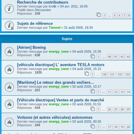
Recherche de contributeurs
Dernier message par
krolik
«
04 avr. 2011, 16:05
Publié dans
Discussion
Réponses :
109
1
5
6
7
8
…
Sujets de référence
Dernier message par
Tiennel
«
31 août 2006, 19:34
Sujets
[Aérien] Boeing
Dernier message par
energy_isere
«
04 août 2026, 15:35
Réponses :
638
1
40
41
42
43
…
[véhicule électrique] L' aventure TESLA motors
Dernier message par
energy_isere
«
04 août 2026, 15:15
Réponses :
1835
1
120
121
122
123
…
[Maritime] Le retour des grands voiliers...
Dernier message par
energy_isere
«
02 août 2026, 10:17
Réponses :
201
1
11
12
13
14
…
[Véhicule électrique] Ventes et parts de marché
Dernier message par
energy_isere
«
02 août 2026, 01:01
Réponses :
434
1
26
27
28
29
…
Voitures (et autres véhicules) autonomes
Dernier message par
energy_isere
«
02 août 2026, 00:26
Réponses :
294
1
17
18
19
20
…