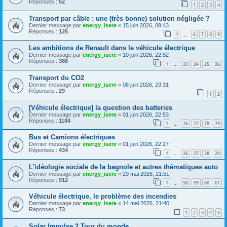
Réponses :
52
1
2
3
4
Transport par câble : une (très bonne) solution négligée ?
Dernier message par
energy_isere
«
15 juin 2026, 09:43
Réponses :
125
1
6
7
8
9
…
Les ambitions de Renault dans le véhicule électrique
Dernier message par
energy_isere
«
10 juin 2026, 22:52
Réponses :
388
1
23
24
25
26
…
Transport du CO2
Dernier message par
energy_isere
«
08 juin 2026, 23:31
Réponses :
29
1
2
[Véhicule électrique] la question des batteries
Dernier message par
energy_isere
«
01 juin 2026, 22:53
Réponses :
1184
1
76
77
78
79
…
Bus et Camions électriques
Dernier message par
energy_isere
«
01 juin 2026, 22:27
Réponses :
434
1
26
27
28
29
…
L'idéologie sociale de la bagnole et autres thématiques auto
Dernier message par
energy_isere
«
29 mai 2026, 21:51
Réponses :
912
1
58
59
60
61
…
Véhicule électrique, le problème des incendies
Dernier message par
energy_isere
«
14 mai 2026, 21:40
Réponses :
73
1
2
3
4
5
Solar Impulse 2 Tour du monde