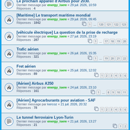
Le prochain appareil d'Airbus pour 2030.
Dernier message par
energy_isere
«
29 juil. 2026, 10:59
Réponses :
4
[Maritime] Le transport maritime mondial
Dernier message par
energy_isere
«
29 juil. 2026, 09:45
Réponses :
1842
1
120
121
122
123
…
[véhicule électrique] La question de la prise de recharge
Dernier message par
energy_isere
«
27 juil. 2026, 23:19
Réponses :
287
1
17
18
19
20
…
Trafic aérien
Dernier message par
energy_isere
«
26 juil. 2026, 15:35
Réponses :
321
1
19
20
21
22
…
Fret aérien
Dernier message par
energy_isere
«
25 juil. 2026, 12:02
Réponses :
89
1
2
3
4
5
6
[Aérien] Airbus A350
Dernier message par
energy_isere
«
24 juil. 2026, 23:10
Réponses :
161
1
8
9
10
11
…
[Aérien] Agrocarburants pour aviation - SAF
Dernier message par
kercoz
«
21 juil. 2026, 20:32
Réponses :
78
1
2
3
4
5
6
Le tunnel ferroviaire Lyon-Turin
Dernier message par
energy_isere
«
21 juil. 2026, 13:27
Réponses :
21
1
2