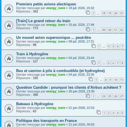
Premiers petits avions electriques
Dernier message par
energy_isere
«
18 juil. 2026, 15:32
Réponses :
302
1
18
19
20
21
…
[Train] Le grand retour du train
Dernier message par
energy_isere
«
15 juil. 2026, 17:48
Réponses :
773
1
49
50
51
52
…
Un nouvel avion supersonique ... peut-être
Dernier message par
energy_isere
«
08 juil. 2026, 17:31
Réponses :
99
1
4
5
6
7
…
Train à Hydrogéne
Dernier message par
energy_isere
«
04 juil. 2026, 23:44
Réponses :
117
1
5
6
7
8
…
Bus et camion à pile à combustible (et hydrogène)
Dernier message par
energy_isere
«
04 juil. 2026, 23:39
Réponses :
155
1
8
9
10
11
…
Question Candide : pourquoi les clients d'Airbus achètent ?
Dernier message par
energy_isere
«
30 juin 2026, 23:30
Réponses :
390
1
24
25
26
27
…
Bateaux à Hydrogéne
Dernier message par
energy_isere
«
21 juin 2026, 22:52
Réponses :
63
1
2
3
4
5
Politique des transports en France
Dernier message par
energy_isere
«
21 juin 2026, 09:55