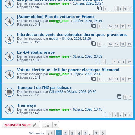
Dernier message par
energy_isere
«
10 mars 2026, 23:27
Réponses :
94
1
4
5
6
7
…
[Automobiles] Pics de voitures en France
Dernier message par
energy_isere
«
12 févr. 2026, 23:44
Réponses :
341
1
20
21
22
23
…
Interdiction de vente des véhicules thermiques, prévisions.
Dernier message par
mobar
«
04 févr. 2026, 18:29
Réponses :
275
1
16
17
18
19
…
Le 4x4 spatial arrive
Dernier message par
energy_isere
«
31 janv. 2026, 23:09
Réponses :
136
1
7
8
9
10
…
Voiture électrique : le futur panzer électrique Allemand
Dernier message par
energy_isere
«
19 janv. 2026, 20:11
Réponses :
242
1
14
15
16
17
…
Transport de l'H2 par bateaux
Dernier message par
GillesH38
«
08 janv. 2026, 09:39
Réponses :
17
1
2
Tramways
Dernier message par
energy_isere
«
02 janv. 2026, 18:45
Réponses :
62
1
2
3
4
5
Nouveau sujet
Page
1
sur
7
1
2
3
4
5
7
Suivant
326 sujets
…