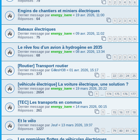
Réponses :
79
1
2
3
4
5
6
Engins de chantiers et miniers électriques
Dernier message par
energy_isere
«
19 avr. 2026, 11:00
Réponses :
64
1
2
3
4
5
Bateaux électriques
Dernier message par
energy_isere
«
09 avr. 2026, 11:02
Réponses :
75
1
2
3
4
5
6
Le rêve fou d'un avion à hydrogène en 2035
Dernier message par
energy_isere
«
08 avr. 2026, 13:34
Réponses :
68
1
2
3
4
5
[Routier] Transport routier
Dernier message par
GillesH38
«
01 avr. 2026, 15:17
Réponses :
373
1
22
23
24
25
…
[véhicule électrique] La voiture électrique, une solution ?
Dernier message par
energy_isere
«
19 mars 2026, 20:22
Réponses :
2654
1
174
175
176
177
…
[TEC] Les transports en commun
Dernier message par
energy_isere
«
14 mars 2026, 00:15
Réponses :
261
1
15
16
17
18
…
Et le vélo
Dernier message par
Jeuf
«
13 mars 2026, 19:37
Réponses :
1227
1
79
80
81
82
…
Les premiéres flottes de véhicules électriques