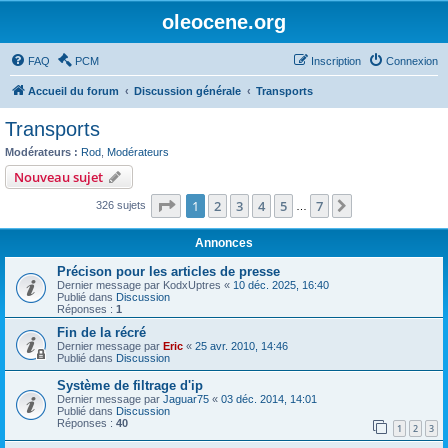
oleocene.org
FAQ
PCM
Inscription
Connexion
Accueil du forum
Discussion générale
Transports
Transports
Modérateurs :
Rod
,
Modérateurs
Nouveau sujet
Page
1
sur
7
1
2
3
4
5
7
Suivant
326 sujets
…
Annonces
Précison pour les articles de presse
Dernier message par
KodxUptres
«
10 déc. 2025, 16:40
Publié dans
Discussion
Réponses :
1
Fin de la récré
Dernier message par
Eric
«
25 avr. 2010, 14:46
Publié dans
Discussion
Système de filtrage d'ip
Dernier message par
Jaguar75
«
03 déc. 2014, 14:01
Publié dans
Discussion
Réponses :
40
1
2
3