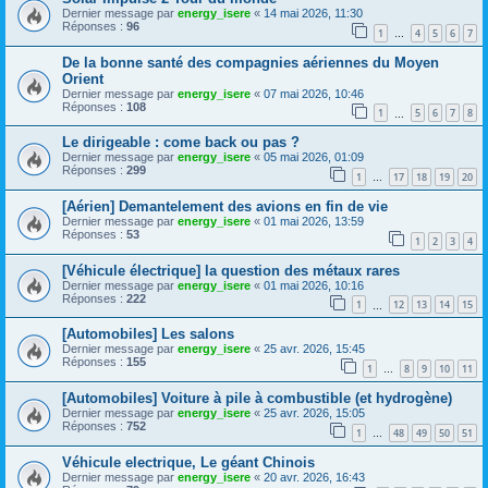
Dernier message par
energy_isere
«
14 mai 2026, 11:30
Réponses :
96
1
4
5
6
7
…
De la bonne santé des compagnies aériennes du Moyen
Orient
Dernier message par
energy_isere
«
07 mai 2026, 10:46
Réponses :
108
1
5
6
7
8
…
Le dirigeable : come back ou pas ?
Dernier message par
energy_isere
«
05 mai 2026, 01:09
Réponses :
299
1
17
18
19
20
…
[Aérien] Demantelement des avions en fin de vie
Dernier message par
energy_isere
«
01 mai 2026, 13:59
Réponses :
53
1
2
3
4
[Véhicule électrique] la question des métaux rares
Dernier message par
energy_isere
«
01 mai 2026, 10:16
Réponses :
222
1
12
13
14
15
…
[Automobiles] Les salons
Dernier message par
energy_isere
«
25 avr. 2026, 15:45
Réponses :
155
1
8
9
10
11
…
[Automobiles] Voiture à pile à combustible (et hydrogène)
Dernier message par
energy_isere
«
25 avr. 2026, 15:05
Réponses :
752
1
48
49
50
51
…
Véhicule electrique, Le géant Chinois
Dernier message par
energy_isere
«
20 avr. 2026, 16:43