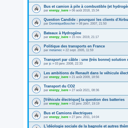
Bus et camion à pile à combustible (et hydrogè
par
energy_isere
»
06 août 2018, 15:34
Question Candide : pourquoi les clients d'Airb
par
DominiqueBoscher
»
08 janv. 2007, 21:50
Bateaux à Hydrogéne
par
energy_isere
»
15 nov. 2019, 21:17
Politique des transports en France
par
metamec
»
22 sept. 2005, 11:59
Transport par câble : une (très bonne) solution
par
jc
»
03 janv. 2008, 22:33
Les ambitions de Renault dans le véhicule élec
par
energy_isere
»
21 août 2009, 18:56
Transport du CO2
par
energy_isere
»
27 août 2021, 08:36
[Véhicule électrique] la question des batteries
par
energy_isere
»
02 janv. 2007, 19:19
Bus et Camions électriques
par
energy_isere
»
27 janv. 2011, 14:04
L'idéologie sociale de la bagnole et autres thé