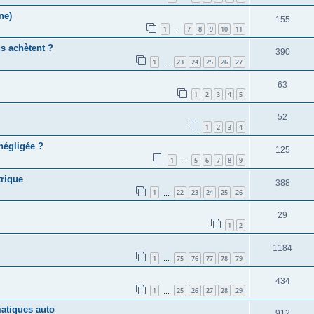
ne)
155
1
7
8
9
10
11
…
us achètent ?
390
1
23
24
25
26
27
…
63
1
2
3
4
5
52
1
2
3
4
 négligée ?
125
1
5
6
7
8
9
…
trique
388
1
22
23
24
25
26
…
29
1
2
1184
1
75
76
77
78
79
…
434
1
25
26
27
28
29
…
matiques auto
912