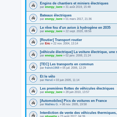
Engins de chantiers et miniers électriques
par
energy_isere
»
31 août 2019, 15:48
Bateaux électriques
par
energy_isere
»
01 mars 2017, 21:36
Le rêve fou d'un avion à hydrogène en 2035
par
energy_isere
»
22 sept. 2020, 08:56
[Routier] Transport routier
par
Eric
»
22 nov. 2004, 13:14
[véhicule électrique] La voiture électrique, une 
par
energy_isere
»
02 janv. 2008, 21:24
[TEC] Les transports en commun
par
franck1968
»
05 juil. 2006, 12:29
Et le vélo
par
Hervé
»
03 juin 2005, 11:14
Les premiéres flottes de véhicules électriques
par
energy_isere
»
28 juin 2010, 13:57
[Automobiles] Pics de voitures en France
par
Mathieu G.
»
08 nov. 2005, 19:58
Interdiction de vente des véhicules thermiques,
par
phyvette
»
23 août 2017, 04:39