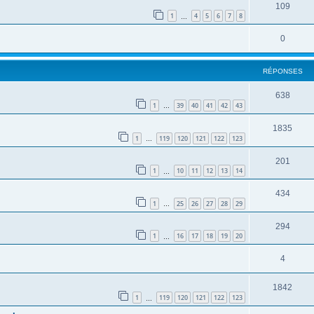
109
1
4
5
6
7
8
…
0
RÉPONSES
638
1
39
40
41
42
43
…
1835
1
119
120
121
122
123
…
201
1
10
11
12
13
14
…
434
1
25
26
27
28
29
…
294
1
16
17
18
19
20
…
4
1842
1
119
120
121
122
123
…