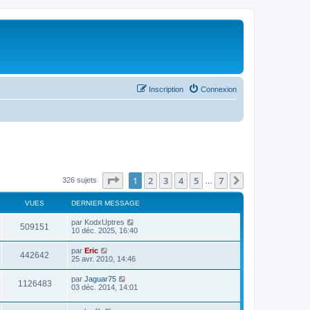
Inscription
Connexion
Page
1
sur
7
1
2
3
4
5
7
Suivant
326 sujets
…
VUES
DERNIER MESSAGE
par
KodxUptres
509151
10 déc. 2025, 16:40
par
Eric
442642
25 avr. 2010, 14:46
par
Jaguar75
1126483
03 déc. 2014, 14:01