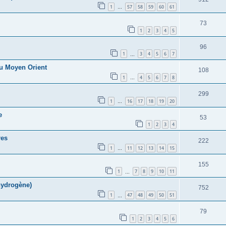
1
57
58
59
60
61
…
73
1
2
3
4
5
96
1
3
4
5
6
7
…
u Moyen Orient
108
1
4
5
6
7
8
…
299
1
16
17
18
19
20
…
e
53
1
2
3
4
res
222
1
11
12
13
14
15
…
155
1
7
8
9
10
11
…
 hydrogène)
752
1
47
48
49
50
51
…
79
1
2
3
4
5
6