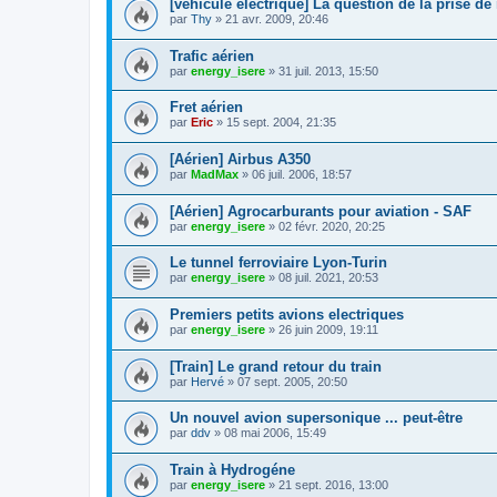
[véhicule électrique] La question de la prise de
par
Thy
»
21 avr. 2009, 20:46
Trafic aérien
par
energy_isere
»
31 juil. 2013, 15:50
Fret aérien
par
Eric
»
15 sept. 2004, 21:35
[Aérien] Airbus A350
par
MadMax
»
06 juil. 2006, 18:57
[Aérien] Agrocarburants pour aviation - SAF
par
energy_isere
»
02 févr. 2020, 20:25
Le tunnel ferroviaire Lyon-Turin
par
energy_isere
»
08 juil. 2021, 20:53
Premiers petits avions electriques
par
energy_isere
»
26 juin 2009, 19:11
[Train] Le grand retour du train
par
Hervé
»
07 sept. 2005, 20:50
Un nouvel avion supersonique ... peut-être
par
ddv
»
08 mai 2006, 15:49
Train à Hydrogéne
par
energy_isere
»
21 sept. 2016, 13:00