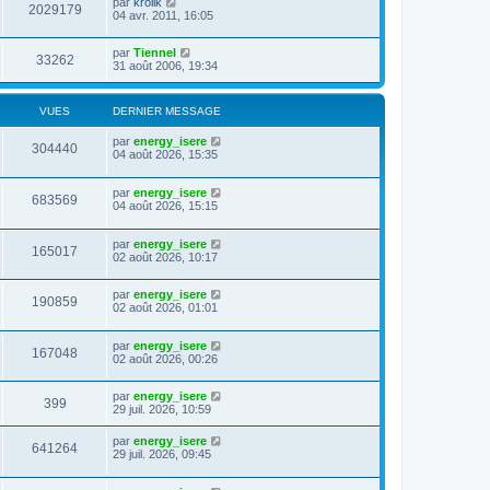
par
krolik
2029179
04 avr. 2011, 16:05
par
Tiennel
33262
31 août 2006, 19:34
VUES
DERNIER MESSAGE
par
energy_isere
304440
04 août 2026, 15:35
par
energy_isere
683569
04 août 2026, 15:15
par
energy_isere
165017
02 août 2026, 10:17
par
energy_isere
190859
02 août 2026, 01:01
par
energy_isere
167048
02 août 2026, 00:26
par
energy_isere
399
29 juil. 2026, 10:59
par
energy_isere
641264
29 juil. 2026, 09:45