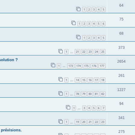
64
1
2
3
4
5
75
1
2
3
4
5
6
68
1
2
3
4
5
373
1
21
22
23
24
25
…
solution ?
2654
1
173
174
175
176
177
…
261
1
14
15
16
17
18
…
1227
1
78
79
80
81
82
…
94
1
3
4
5
6
7
…
341
1
19
20
21
22
23
…
 prévisions.
275