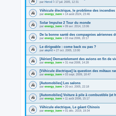
par
Hervé
»
17 juil. 2005, 12:31
Véhicule électrique, le problème des incendies
par
energy_isere
»
14 août 2024, 23:46
Solar Impulse 2 Tour du monde
par
energy_isere
»
09 avr. 2014, 13:06
De la bonne santé des compagnies aériennes d
par
energy_isere
»
03 mai 2006, 20:17
Le dirigeable : come back ou pas ?
par
aleph0
»
27 oct. 2005, 13:00
[Aérien] Demantelement des avions en fin de vi
par
energy_isere
»
31 mai 2008, 14:28
[Véhicule électrique] la question des métaux ra
par
energy_isere
»
03 sept. 2009, 18:47
[Automobiles] Les salons
par
energy_isere
»
20 oct. 2005, 22:18
[Automobiles] Voiture à pile à combustible (et
par
energy_isere
»
11 août 2006, 15:17
Véhicule electrique, Le géant Chinois
par
energy_isere
»
01 déc. 2019, 19:34