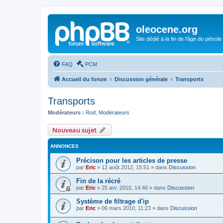
oleocene.org
Site dédié à la fin de l'âge du pétrole
FAQ
PCM
Accueil du forum
Discussion générale
Transports
Transports
Modérateurs :
Rod
,
Modérateurs
Nouveau sujet
ANNONCES
Précison pour les articles de presse
par
Eric
»
12 août 2012, 15:51
» dans
Discussion
Fin de la récré
par
Eric
»
25 avr. 2010, 14:46
» dans
Discussion
Système de filtrage d'ip
par
Eric
»
06 mars 2010, 11:23
» dans
Discussion