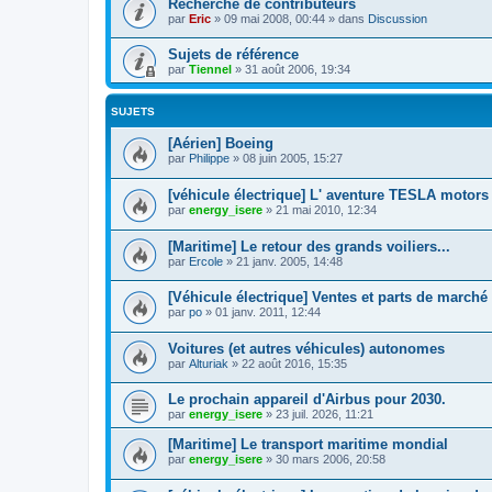
Recherche de contributeurs
par
Eric
»
09 mai 2008, 00:44
» dans
Discussion
Sujets de référence
par
Tiennel
»
31 août 2006, 19:34
SUJETS
[Aérien] Boeing
par
Philippe
»
08 juin 2005, 15:27
[véhicule électrique] L' aventure TESLA motors
par
energy_isere
»
21 mai 2010, 12:34
[Maritime] Le retour des grands voiliers...
par
Ercole
»
21 janv. 2005, 14:48
[Véhicule électrique] Ventes et parts de marché
par
po
»
01 janv. 2011, 12:44
Voitures (et autres véhicules) autonomes
par
Alturiak
»
22 août 2016, 15:35
Le prochain appareil d'Airbus pour 2030.
par
energy_isere
»
23 juil. 2026, 11:21
[Maritime] Le transport maritime mondial
par
energy_isere
»
30 mars 2006, 20:58