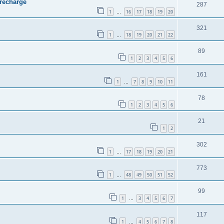
 recharge
287
1
16
17
18
19
20
…
321
1
18
19
20
21
22
…
89
1
2
3
4
5
6
161
1
7
8
9
10
11
…
78
1
2
3
4
5
6
21
1
2
302
1
17
18
19
20
21
…
773
1
48
49
50
51
52
…
99
1
3
4
5
6
7
…
117
1
4
5
6
7
8
…