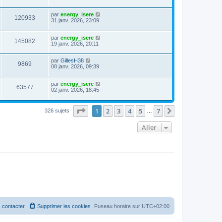
par
energy_isere
120933
31 janv. 2026, 23:09
par
energy_isere
145082
19 janv. 2026, 20:11
par
GillesH38
9869
08 janv. 2026, 09:39
par
energy_isere
63577
02 janv. 2026, 18:45
Page
1
sur
7
1
2
3
4
5
7
Suivant
326 sujets
…
Aller
 contacter
Supprimer les cookies
Fuseau horaire sur
UTC+02:00