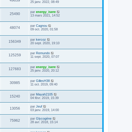
49639
25 janv. 2022, 08:49
par
energy_isere
25490
13 mars 2021, 14:52
par
Cagnou
48074
09 oct. 2020, 01:58
par
kercoz
156349
20 sept. 2020, 19:10
par
Remundo
125259
11 sept. 2020, 07:07
par
energy_isere
127683
25 janv. 2020, 20:12
par
GillesH38
30985
11 oct. 2019, 09:40
par
Mayah2105
15240
04 févr. 2019, 15:39
par
Jeuf
13056
03 janv. 2019, 14:00
par
Glycogène
75962
28 avr. 2018, 15:14