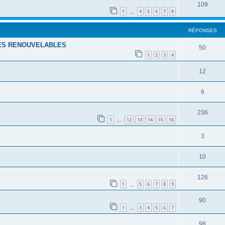
109
1
4
5
6
7
8
…
RÉPONSES
IES RENOUVELABLES
50
1
2
3
4
12
6
236
1
12
13
14
15
16
…
3
10
126
1
5
6
7
8
9
…
90
1
3
4
5
6
7
…
98