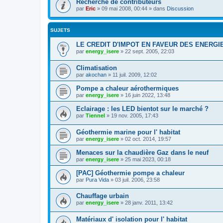
Recherche de contributeurs
par
Eric
»
09 mai 2008, 00:44
» dans
Discussion
SUJETS
LE CREDIT D'IMPOT EN FAVEUR DES ENERG
par
energy_isere
»
22 sept. 2005, 22:03
Climatisation
par
akochan
»
11 juil. 2009, 12:02
Pompe a chaleur aérothermiques
par
energy_isere
»
16 juin 2022, 13:48
Eclairage : les LED bientot sur le marché ?
par
Tiennel
»
19 nov. 2005, 17:43
Géothermie marine pour l' habitat
par
energy_isere
»
02 oct. 2014, 19:57
Menaces sur la chaudière Gaz dans le neuf
par
energy_isere
»
25 mai 2023, 00:18
[PAC] Géothermie pompe a chaleur
par
Pura Vida
»
03 juil. 2006, 23:58
Chauffage urbain
par
energy_isere
»
28 janv. 2011, 13:42
Matériaux d' isolation pour l' habitat