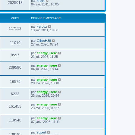
par
krolik
2025018
04 avr. 2011, 16:05
VUES
DERNIER MESSAGE
par
kercoz
117112
13 juin 2011, 19:00
par
GillesH38
11010
27 juil. 2026, 07:24
par
energy_isere
8557
21 juil. 2026, 11:25
par
energy_isere
239580
04 juil. 2026, 18:14
par
energy_isere
16579
28 avr. 2026, 10:18
par
energy_isere
6222
23 avr. 2026, 20:54
par
energy_isere
161453
23 avr. 2026, 09:57
par
energy_isere
118548
07 janv. 2026, 11:11
par
supert
138195