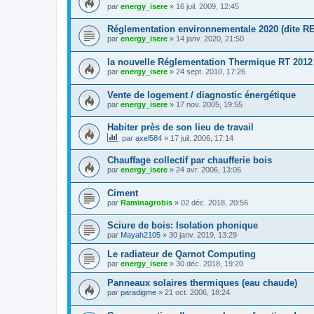
par
energy_isere
»
16 juil. 2009, 12:45
Réglementation environnementale 2020 (dite RE
par
energy_isere
»
14 janv. 2020, 21:50
la nouvelle Réglementation Thermique RT 2012
par
energy_isere
»
24 sept. 2010, 17:26
Vente de logement / diagnostic énergétique
par
energy_isere
»
17 nov. 2005, 19:55
Habiter près de son lieu de travail
par
axel584
»
17 juil. 2006, 17:14
Chauffage collectif par chaufferie bois
par
energy_isere
»
24 avr. 2006, 13:06
Ciment
par
Raminagrobis
»
02 déc. 2018, 20:56
Sciure de bois: Isolation phonique
par
Mayah2105
»
30 janv. 2019, 13:29
Le radiateur de Qarnot Computing
par
energy_isere
»
30 déc. 2018, 19:20
Panneaux solaires thermiques (eau chaude)
par
paradigme
»
21 oct. 2006, 18:24