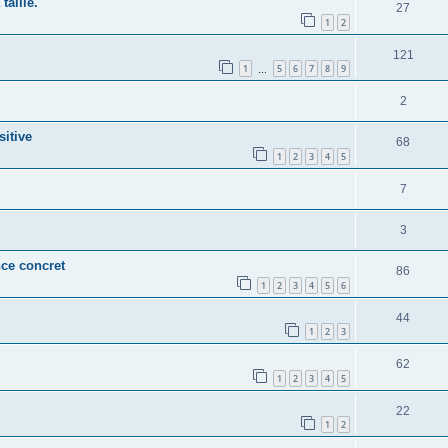
aille.
27
1
2
121
1
5
6
7
8
9
…
2
sitive
68
1
2
3
4
5
7
3
nce concret
86
1
2
3
4
5
6
44
1
2
3
62
1
2
3
4
5
22
1
2