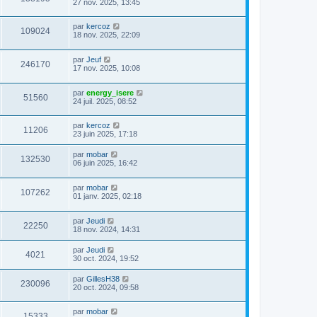
27 nov. 2025, 13:45
par
kercoz
109024
18 nov. 2025, 22:09
par
Jeuf
246170
17 nov. 2025, 10:08
par
energy_isere
51560
24 juil. 2025, 08:52
par
kercoz
11206
23 juin 2025, 17:18
par
mobar
132530
06 juin 2025, 16:42
par
mobar
107262
01 janv. 2025, 02:18
par
Jeudi
22250
18 nov. 2024, 14:31
par
Jeudi
4021
30 oct. 2024, 19:52
par
GillesH38
230096
20 oct. 2024, 09:58
par
mobar
15333