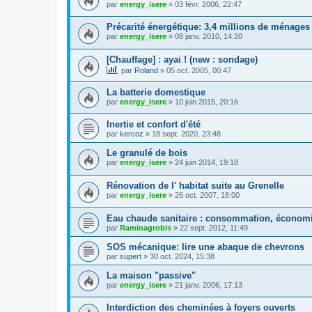
par
energy_isere
»
03 févr. 2006, 22:47
Précarité énergétique: 3,4 millions de ménages
par
energy_isere
»
08 janv. 2010, 14:20
[Chauffage] : ayai ! (new : sondage)
par
Roland
»
05 oct. 2005, 00:47
La batterie domestique
par
energy_isere
»
10 juin 2015, 20:16
Inertie et confort d'été
par
kercoz
»
18 sept. 2020, 23:48
Le granulé de bois
par
energy_isere
»
24 juin 2014, 19:18
Rénovation de l' habitat suite au Grenelle
par
energy_isere
»
26 oct. 2007, 18:00
Eau chaude sanitaire : consommation, économi
par
Raminagrobis
»
22 sept. 2012, 11:49
SOS mécanique: lire une abaque de chevrons
par
supert
»
30 oct. 2024, 15:38
La maison "passive"
par
energy_isere
»
21 janv. 2006, 17:13
Interdiction des cheminées à foyers ouverts