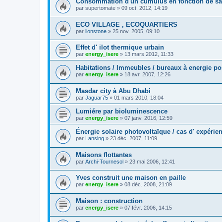
Consommation d'un cumulus en fonction de sa t
par
supertomate
»
09 oct. 2012, 14:19
ECO VILLAGE , ECOQUARTIERS
par
lionstone
»
25 nov. 2005, 09:10
Effet d' ilot thermique urbain
par
energy_isere
»
13 mars 2012, 11:33
Habitations / Immeubles / bureaux à energie po
par
energy_isere
»
18 avr. 2007, 12:26
Masdar city à Abu Dhabi
par
Jaguar75
»
01 mars 2010, 18:04
Lumiére par bioluminescence
par
energy_isere
»
07 janv. 2016, 12:59
Énergie solaire photovoltaïque / cas d' expérie
par
Lansing
»
23 déc. 2007, 11:09
Maisons flottantes
par
Archi-Tournesol
»
23 mai 2006, 12:41
Yves construit une maison en paille
par
energy_isere
»
08 déc. 2008, 21:09
Maison : construction
par
energy_isere
»
07 févr. 2006, 14:15