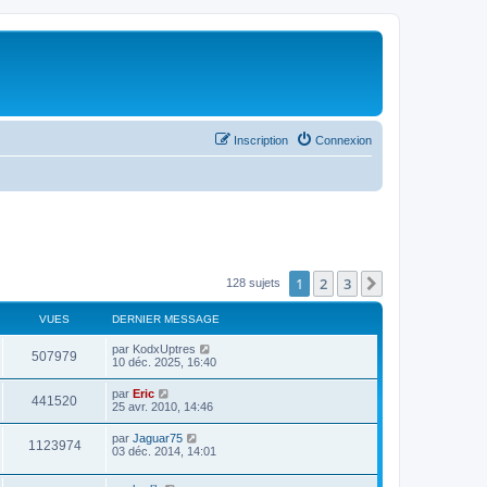
Inscription
Connexion
1
2
3
Suivant
128 sujets
VUES
DERNIER MESSAGE
par
KodxUptres
507979
10 déc. 2025, 16:40
par
Eric
441520
25 avr. 2010, 14:46
par
Jaguar75
1123974
03 déc. 2014, 14:01