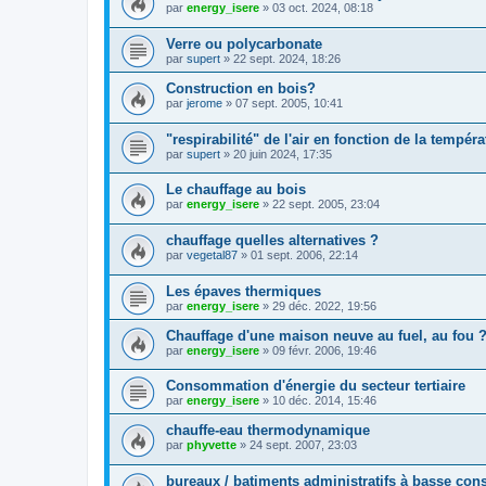
par
energy_isere
»
03 oct. 2024, 08:18
Verre ou polycarbonate
par
supert
»
22 sept. 2024, 18:26
Construction en bois?
par
jerome
»
07 sept. 2005, 10:41
"respirabilité" de l'air en fonction de la tempéra
par
supert
»
20 juin 2024, 17:35
Le chauffage au bois
par
energy_isere
»
22 sept. 2005, 23:04
chauffage quelles alternatives ?
par
vegetal87
»
01 sept. 2006, 22:14
Les épaves thermiques
par
energy_isere
»
29 déc. 2022, 19:56
Chauffage d'une maison neuve au fuel, au fou 
par
energy_isere
»
09 févr. 2006, 19:46
Consommation d'énergie du secteur tertiaire
par
energy_isere
»
10 déc. 2014, 15:46
chauffe-eau thermodynamique
par
phyvette
»
24 sept. 2007, 23:03
bureaux / batiments administratifs à basse co