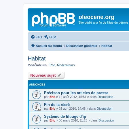
oleocene.org
Site dédié à la fin de l'âge du pétrole
FAQ
PCM
Accueil du forum
Discussion générale
Habitat
Habitat
Modérateurs :
Rod
,
Modérateurs
Nouveau sujet
ANNONCES
Précison pour les articles de presse
par
Eric
»
12 août 2012, 15:51
» dans
Discussion
Fin de la récré
par
Eric
»
25 avr. 2010, 14:46
» dans
Discussion
Système de filtrage d'ip
par
Eric
»
06 mars 2010, 11:23
» dans
Discussion