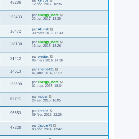
par
kercoz
48236
12 déc. 2017, 10:36
par
energy_isere
122433
22 avr. 2017, 13:39
par
Alturiak
16472
30 mars 2017, 13:43
par
energy_isere
118130
13 avr. 2016, 13:26
par
oleotax
21412
06 mars 2016, 14:26
par
sherpa421
14613
07 janv. 2016, 13:52
par
energy_isere
123600
01 sept. 2015, 18:04
par
mobar
62741
24 avr. 2015, 16:05
par
kercoz
96653
09 févr. 2015, 22:26
par
Jaguar75
47228
03 déc. 2014, 13:42