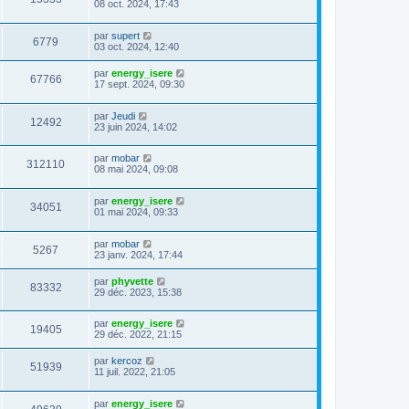
08 oct. 2024, 17:43
par
supert
6779
03 oct. 2024, 12:40
par
energy_isere
67766
17 sept. 2024, 09:30
par
Jeudi
12492
23 juin 2024, 14:02
par
mobar
312110
08 mai 2024, 09:08
par
energy_isere
34051
01 mai 2024, 09:33
par
mobar
5267
23 janv. 2024, 17:44
par
phyvette
83332
29 déc. 2023, 15:38
par
energy_isere
19405
29 déc. 2022, 21:15
par
kercoz
51939
11 juil. 2022, 21:05
par
energy_isere