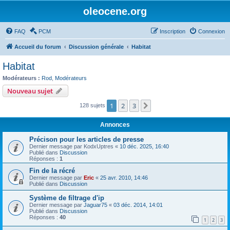
oleocene.org
FAQ
PCM
Inscription
Connexion
Accueil du forum
Discussion générale
Habitat
Habitat
Modérateurs :
Rod
,
Modérateurs
Nouveau sujet
1
2
3
Suivant
128 sujets
Annonces
Précison pour les articles de presse
Dernier message par
KodxUptres
«
10 déc. 2025, 16:40
Publié dans
Discussion
Réponses :
1
Fin de la récré
Dernier message par
Eric
«
25 avr. 2010, 14:46
Publié dans
Discussion
Système de filtrage d'ip
Dernier message par
Jaguar75
«
03 déc. 2014, 14:01
Publié dans
Discussion
Réponses :
40
1
2
3