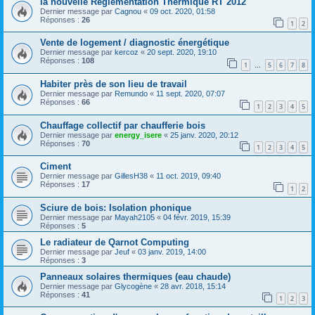
la nouvelle Réglementation Thermique RT 2012
Dernier message par
Cagnou
«
09 oct. 2020, 01:58
Réponses :
26
1
2
Vente de logement / diagnostic énergétique
Dernier message par
kercoz
«
20 sept. 2020, 19:10
Réponses :
108
1
5
6
7
8
…
Habiter près de son lieu de travail
Dernier message par
Remundo
«
11 sept. 2020, 07:07
Réponses :
66
1
2
3
4
5
Chauffage collectif par chaufferie bois
Dernier message par
energy_isere
«
25 janv. 2020, 20:12
Réponses :
70
1
2
3
4
5
Ciment
Dernier message par
GillesH38
«
11 oct. 2019, 09:40
Réponses :
17
1
2
Sciure de bois: Isolation phonique
Dernier message par
Mayah2105
«
04 févr. 2019, 15:39
Réponses :
5
Le radiateur de Qarnot Computing
Dernier message par
Jeuf
«
03 janv. 2019, 14:00
Réponses :
3
Panneaux solaires thermiques (eau chaude)
Dernier message par
Glycogène
«
28 avr. 2018, 15:14
Réponses :
41
1
2
3