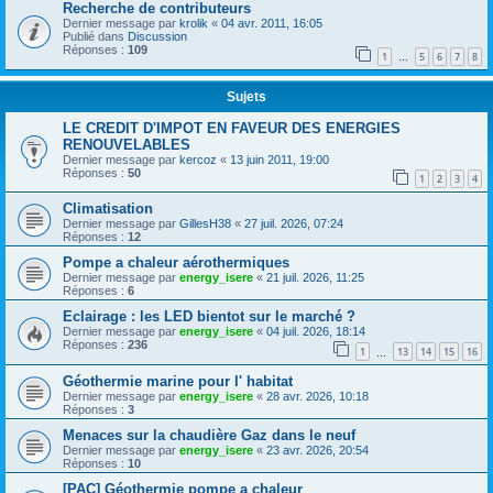
Recherche de contributeurs
Dernier message par
krolik
«
04 avr. 2011, 16:05
Publié dans
Discussion
Réponses :
109
1
5
6
7
8
…
Sujets
LE CREDIT D'IMPOT EN FAVEUR DES ENERGIES
RENOUVELABLES
Dernier message par
kercoz
«
13 juin 2011, 19:00
Réponses :
50
1
2
3
4
Climatisation
Dernier message par
GillesH38
«
27 juil. 2026, 07:24
Réponses :
12
Pompe a chaleur aérothermiques
Dernier message par
energy_isere
«
21 juil. 2026, 11:25
Réponses :
6
Eclairage : les LED bientot sur le marché ?
Dernier message par
energy_isere
«
04 juil. 2026, 18:14
Réponses :
236
1
13
14
15
16
…
Géothermie marine pour l' habitat
Dernier message par
energy_isere
«
28 avr. 2026, 10:18
Réponses :
3
Menaces sur la chaudière Gaz dans le neuf
Dernier message par
energy_isere
«
23 avr. 2026, 20:54
Réponses :
10
[PAC] Géothermie pompe a chaleur