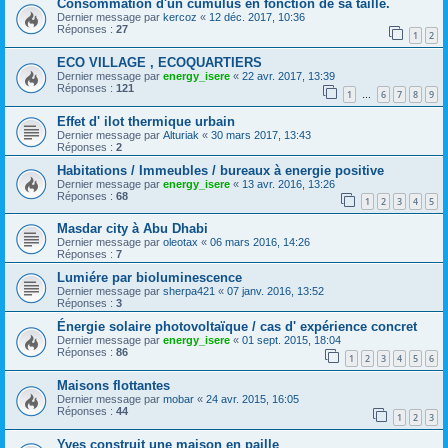
Consommation d'un cumulus en fonction de sa taille.
Dernier message par
kercoz
«
12 déc. 2017, 10:36
Réponses :
27
1
2
ECO VILLAGE , ECOQUARTIERS
Dernier message par
energy_isere
«
22 avr. 2017, 13:39
Réponses :
121
1
6
7
8
9
…
Effet d' ilot thermique urbain
Dernier message par
Alturiak
«
30 mars 2017, 13:43
Réponses :
2
Habitations / Immeubles / bureaux à energie positive
Dernier message par
energy_isere
«
13 avr. 2016, 13:26
Réponses :
68
1
2
3
4
5
Masdar city à Abu Dhabi
Dernier message par
oleotax
«
06 mars 2016, 14:26
Réponses :
7
Lumiére par bioluminescence
Dernier message par
sherpa421
«
07 janv. 2016, 13:52
Réponses :
3
Énergie solaire photovoltaïque / cas d' expérience concret
Dernier message par
energy_isere
«
01 sept. 2015, 18:04
Réponses :
86
1
2
3
4
5
6
Maisons flottantes
Dernier message par
mobar
«
24 avr. 2015, 16:05
Réponses :
44
1
2
3
Yves construit une maison en paille