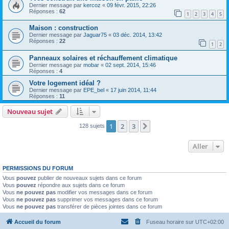
Dernier message par
kercoz
«
09 févr. 2015, 22:26
Réponses :
62
1
2
3
4
5
Maison : construction
Dernier message par
Jaguar75
«
03 déc. 2014, 13:42
Réponses :
22
1
2
Panneaux solaires et réchauffement climatique
Dernier message par
mobar
«
02 sept. 2014, 15:46
Réponses :
4
Votre logement idéal ?
Dernier message par
EPE_bel
«
17 juin 2014, 11:44
Réponses :
11
Nouveau sujet
1
2
3
Suivant
128 sujets
Aller
PERMISSIONS DU FORUM
Vous
pouvez
publier de nouveaux sujets dans ce forum
Vous
pouvez
répondre aux sujets dans ce forum
Vous
ne pouvez pas
modifier vos messages dans ce forum
Vous
ne pouvez pas
supprimer vos messages dans ce forum
Vous
ne pouvez pas
transférer de pièces jointes dans ce forum
Accueil du forum
Fuseau horaire sur
UTC+02:00