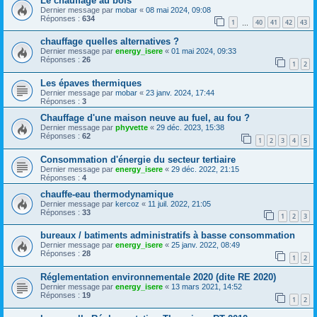
Le chauffage au bois
Dernier message par
mobar
«
08 mai 2024, 09:08
Réponses :
634
1
40
41
42
43
…
chauffage quelles alternatives ?
Dernier message par
energy_isere
«
01 mai 2024, 09:33
Réponses :
26
1
2
Les épaves thermiques
Dernier message par
mobar
«
23 janv. 2024, 17:44
Réponses :
3
Chauffage d'une maison neuve au fuel, au fou ?
Dernier message par
phyvette
«
29 déc. 2023, 15:38
Réponses :
62
1
2
3
4
5
Consommation d'énergie du secteur tertiaire
Dernier message par
energy_isere
«
29 déc. 2022, 21:15
Réponses :
4
chauffe-eau thermodynamique
Dernier message par
kercoz
«
11 juil. 2022, 21:05
Réponses :
33
1
2
3
bureaux / batiments administratifs à basse consommation
Dernier message par
energy_isere
«
25 janv. 2022, 08:49
Réponses :
28
1
2
Réglementation environnementale 2020 (dite RE 2020)
Dernier message par
energy_isere
«
13 mars 2021, 14:52
Réponses :
19
1
2