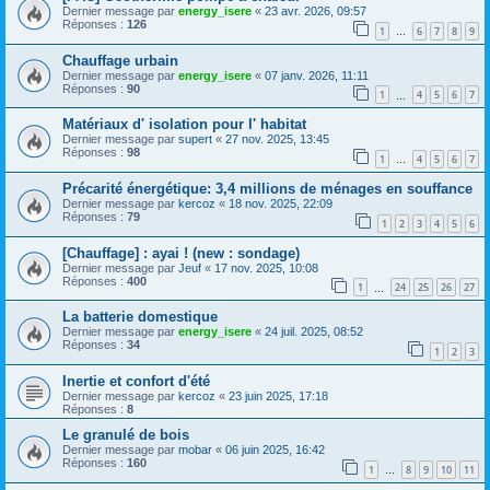
Dernier message par
energy_isere
«
23 avr. 2026, 09:57
Réponses :
126
1
6
7
8
9
…
Chauffage urbain
Dernier message par
energy_isere
«
07 janv. 2026, 11:11
Réponses :
90
1
4
5
6
7
…
Matériaux d' isolation pour l' habitat
Dernier message par
supert
«
27 nov. 2025, 13:45
Réponses :
98
1
4
5
6
7
…
Précarité énergétique: 3,4 millions de ménages en souffance
Dernier message par
kercoz
«
18 nov. 2025, 22:09
Réponses :
79
1
2
3
4
5
6
[Chauffage] : ayai ! (new : sondage)
Dernier message par
Jeuf
«
17 nov. 2025, 10:08
Réponses :
400
1
24
25
26
27
…
La batterie domestique
Dernier message par
energy_isere
«
24 juil. 2025, 08:52
Réponses :
34
1
2
3
Inertie et confort d'été
Dernier message par
kercoz
«
23 juin 2025, 17:18
Réponses :
8
Le granulé de bois
Dernier message par
mobar
«
06 juin 2025, 16:42
Réponses :
160
1
8
9
10
11
…