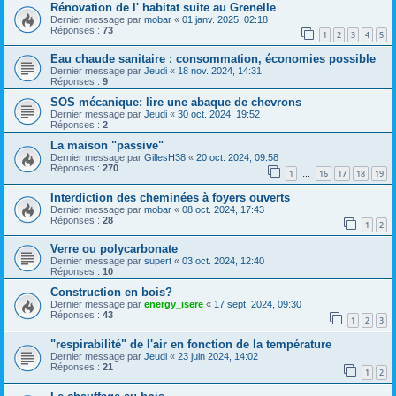
Rénovation de l' habitat suite au Grenelle
Dernier message par
mobar
«
01 janv. 2025, 02:18
Réponses :
73
1
2
3
4
5
Eau chaude sanitaire : consommation, économies possible
Dernier message par
Jeudi
«
18 nov. 2024, 14:31
Réponses :
9
SOS mécanique: lire une abaque de chevrons
Dernier message par
Jeudi
«
30 oct. 2024, 19:52
Réponses :
2
La maison "passive"
Dernier message par
GillesH38
«
20 oct. 2024, 09:58
Réponses :
270
1
16
17
18
19
…
Interdiction des cheminées à foyers ouverts
Dernier message par
mobar
«
08 oct. 2024, 17:43
Réponses :
28
1
2
Verre ou polycarbonate
Dernier message par
supert
«
03 oct. 2024, 12:40
Réponses :
10
Construction en bois?
Dernier message par
energy_isere
«
17 sept. 2024, 09:30
Réponses :
43
1
2
3
"respirabilité" de l'air en fonction de la température
Dernier message par
Jeudi
«
23 juin 2024, 14:02
Réponses :
21
1
2