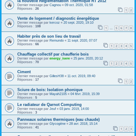
la nouvelle Réglementation Thermique RT 2012
Dernier message par
Cagnou
«
09 oct. 2020, 01:58
Réponses :
26
1
2
Vente de logement / diagnostic énergétique
Dernier message par
kercoz
«
20 sept. 2020, 19:10
Réponses :
108
1
5
6
7
8
…
Habiter près de son lieu de travail
Dernier message par
Remundo
«
11 sept. 2020, 07:07
Réponses :
66
1
2
3
4
5
Chauffage collectif par chaufferie bois
Dernier message par
energy_isere
«
25 janv. 2020, 20:12
Réponses :
70
1
2
3
4
5
Ciment
Dernier message par
GillesH38
«
11 oct. 2019, 09:40
Réponses :
17
1
2
Sciure de bois: Isolation phonique
Dernier message par
Mayah2105
«
04 févr. 2019, 15:39
Réponses :
5
Le radiateur de Qarnot Computing
Dernier message par
Jeuf
«
03 janv. 2019, 14:00
Réponses :
3
Panneaux solaires thermiques (eau chaude)
Dernier message par
Glycogène
«
28 avr. 2018, 15:14
Réponses :
41
1
2
3