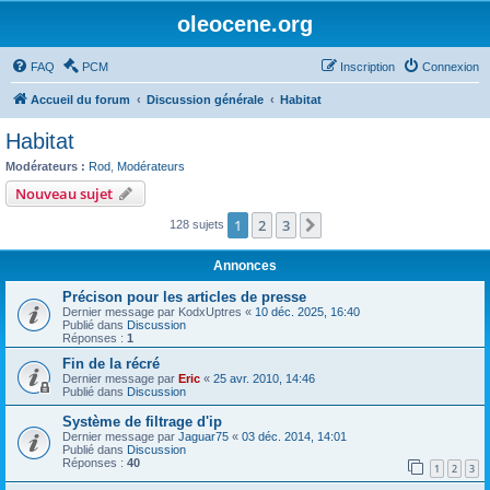
oleocene.org
FAQ
PCM
Inscription
Connexion
Accueil du forum
Discussion générale
Habitat
Habitat
Modérateurs :
Rod
,
Modérateurs
Nouveau sujet
1
2
3
Suivant
128 sujets
Annonces
Précison pour les articles de presse
Dernier message par
KodxUptres
«
10 déc. 2025, 16:40
Publié dans
Discussion
Réponses :
1
Fin de la récré
Dernier message par
Eric
«
25 avr. 2010, 14:46
Publié dans
Discussion
Système de filtrage d'ip
Dernier message par
Jaguar75
«
03 déc. 2014, 14:01
Publié dans
Discussion
Réponses :
40
1
2
3