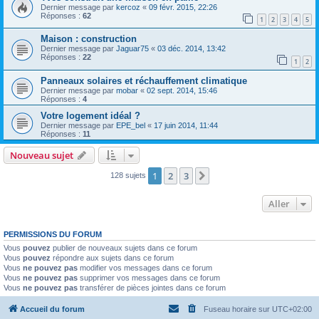
Dernier message par
kercoz
«
09 févr. 2015, 22:26
Réponses :
62
1
2
3
4
5
Maison : construction
Dernier message par
Jaguar75
«
03 déc. 2014, 13:42
Réponses :
22
1
2
Panneaux solaires et réchauffement climatique
Dernier message par
mobar
«
02 sept. 2014, 15:46
Réponses :
4
Votre logement idéal ?
Dernier message par
EPE_bel
«
17 juin 2014, 11:44
Réponses :
11
Nouveau sujet
1
2
3
Suivant
128 sujets
Aller
PERMISSIONS DU FORUM
Vous
pouvez
publier de nouveaux sujets dans ce forum
Vous
pouvez
répondre aux sujets dans ce forum
Vous
ne pouvez pas
modifier vos messages dans ce forum
Vous
ne pouvez pas
supprimer vos messages dans ce forum
Vous
ne pouvez pas
transférer de pièces jointes dans ce forum
Accueil du forum
Fuseau horaire sur
UTC+02:00