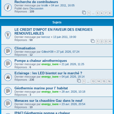
Recherche de contributeurs
Dernier message par
krolik
«
04 avr. 2011, 16:05
Publié dans
Discussion
Réponses :
109
1
5
6
7
8
…
Sujets
LE CREDIT D'IMPOT EN FAVEUR DES ENERGIES
RENOUVELABLES
Dernier message par
kercoz
«
13 juin 2011, 19:00
Réponses :
50
1
2
3
4
Climatisation
Dernier message par
GillesH38
«
27 juil. 2026, 07:24
Réponses :
12
Pompe a chaleur aérothermiques
Dernier message par
energy_isere
«
21 juil. 2026, 11:25
Réponses :
6
Eclairage : les LED bientot sur le marché ?
Dernier message par
energy_isere
«
04 juil. 2026, 18:14
Réponses :
236
1
13
14
15
16
…
Géothermie marine pour l' habitat
Dernier message par
energy_isere
«
28 avr. 2026, 10:18
Réponses :
3
Menaces sur la chaudière Gaz dans le neuf
Dernier message par
energy_isere
«
23 avr. 2026, 20:54
Réponses :
10
[PAC] Géothermie pompe a chaleur