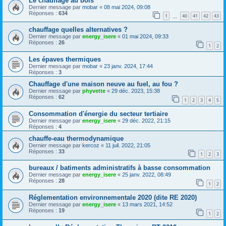
Le chauffage au bois
Dernier message par
mobar
«
08 mai 2024, 09:08
Réponses :
634
1
40
41
42
43
…
chauffage quelles alternatives ?
Dernier message par
energy_isere
«
01 mai 2024, 09:33
Réponses :
26
1
2
Les épaves thermiques
Dernier message par
mobar
«
23 janv. 2024, 17:44
Réponses :
3
Chauffage d'une maison neuve au fuel, au fou ?
Dernier message par
phyvette
«
29 déc. 2023, 15:38
Réponses :
62
1
2
3
4
5
Consommation d'énergie du secteur tertiaire
Dernier message par
energy_isere
«
29 déc. 2022, 21:15
Réponses :
4
chauffe-eau thermodynamique
Dernier message par
kercoz
«
11 juil. 2022, 21:05
Réponses :
33
1
2
3
bureaux / batiments administratifs à basse consommation
Dernier message par
energy_isere
«
25 janv. 2022, 08:49
Réponses :
28
1
2
Réglementation environnementale 2020 (dite RE 2020)
Dernier message par
energy_isere
«
13 mars 2021, 14:52
Réponses :
19
1
2