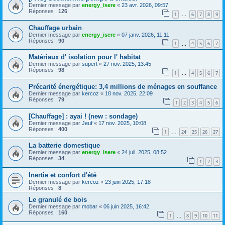
Dernier message par
energy_isere
«
23 avr. 2026, 09:57
Réponses :
126
1
6
7
8
9
…
Chauffage urbain
Dernier message par
energy_isere
«
07 janv. 2026, 11:11
Réponses :
90
1
4
5
6
7
…
Matériaux d' isolation pour l' habitat
Dernier message par
supert
«
27 nov. 2025, 13:45
Réponses :
98
1
4
5
6
7
…
Précarité énergétique: 3,4 millions de ménages en souffance
Dernier message par
kercoz
«
18 nov. 2025, 22:09
Réponses :
79
1
2
3
4
5
6
[Chauffage] : ayai ! (new : sondage)
Dernier message par
Jeuf
«
17 nov. 2025, 10:08
Réponses :
400
1
24
25
26
27
…
La batterie domestique
Dernier message par
energy_isere
«
24 juil. 2025, 08:52
Réponses :
34
1
2
3
Inertie et confort d'été
Dernier message par
kercoz
«
23 juin 2025, 17:18
Réponses :
8
Le granulé de bois
Dernier message par
mobar
«
06 juin 2025, 16:42
Réponses :
160
1
8
9
10
11
…