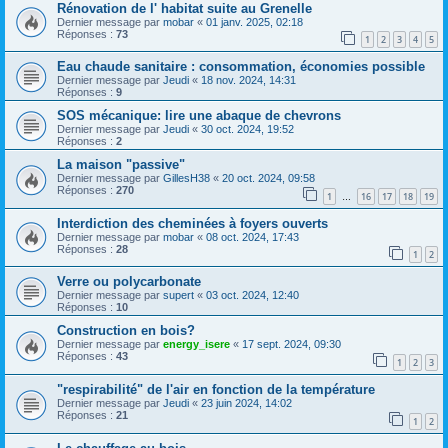
Rénovation de l' habitat suite au Grenelle
Dernier message par
mobar
«
01 janv. 2025, 02:18
Réponses :
73
1
2
3
4
5
Eau chaude sanitaire : consommation, économies possible
Dernier message par
Jeudi
«
18 nov. 2024, 14:31
Réponses :
9
SOS mécanique: lire une abaque de chevrons
Dernier message par
Jeudi
«
30 oct. 2024, 19:52
Réponses :
2
La maison "passive"
Dernier message par
GillesH38
«
20 oct. 2024, 09:58
Réponses :
270
1
16
17
18
19
…
Interdiction des cheminées à foyers ouverts
Dernier message par
mobar
«
08 oct. 2024, 17:43
Réponses :
28
1
2
Verre ou polycarbonate
Dernier message par
supert
«
03 oct. 2024, 12:40
Réponses :
10
Construction en bois?
Dernier message par
energy_isere
«
17 sept. 2024, 09:30
Réponses :
43
1
2
3
"respirabilité" de l'air en fonction de la température
Dernier message par
Jeudi
«
23 juin 2024, 14:02
Réponses :
21
1
2