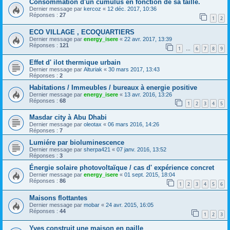
Consommation d'un cumulus en fonction de sa taille.
Dernier message par
kercoz
«
12 déc. 2017, 10:36
Réponses :
27
1
2
ECO VILLAGE , ECOQUARTIERS
Dernier message par
energy_isere
«
22 avr. 2017, 13:39
Réponses :
121
1
6
7
8
9
…
Effet d' ilot thermique urbain
Dernier message par
Alturiak
«
30 mars 2017, 13:43
Réponses :
2
Habitations / Immeubles / bureaux à energie positive
Dernier message par
energy_isere
«
13 avr. 2016, 13:26
Réponses :
68
1
2
3
4
5
Masdar city à Abu Dhabi
Dernier message par
oleotax
«
06 mars 2016, 14:26
Réponses :
7
Lumiére par bioluminescence
Dernier message par
sherpa421
«
07 janv. 2016, 13:52
Réponses :
3
Énergie solaire photovoltaïque / cas d' expérience concret
Dernier message par
energy_isere
«
01 sept. 2015, 18:04
Réponses :
86
1
2
3
4
5
6
Maisons flottantes
Dernier message par
mobar
«
24 avr. 2015, 16:05
Réponses :
44
1
2
3
Yves construit une maison en paille