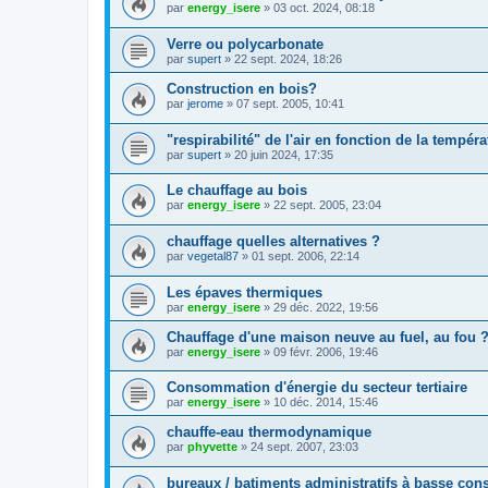
par
energy_isere
»
03 oct. 2024, 08:18
Verre ou polycarbonate
par
supert
»
22 sept. 2024, 18:26
Construction en bois?
par
jerome
»
07 sept. 2005, 10:41
"respirabilité" de l'air en fonction de la tempéra
par
supert
»
20 juin 2024, 17:35
Le chauffage au bois
par
energy_isere
»
22 sept. 2005, 23:04
chauffage quelles alternatives ?
par
vegetal87
»
01 sept. 2006, 22:14
Les épaves thermiques
par
energy_isere
»
29 déc. 2022, 19:56
Chauffage d'une maison neuve au fuel, au fou 
par
energy_isere
»
09 févr. 2006, 19:46
Consommation d'énergie du secteur tertiaire
par
energy_isere
»
10 déc. 2014, 15:46
chauffe-eau thermodynamique
par
phyvette
»
24 sept. 2007, 23:03
bureaux / batiments administratifs à basse co