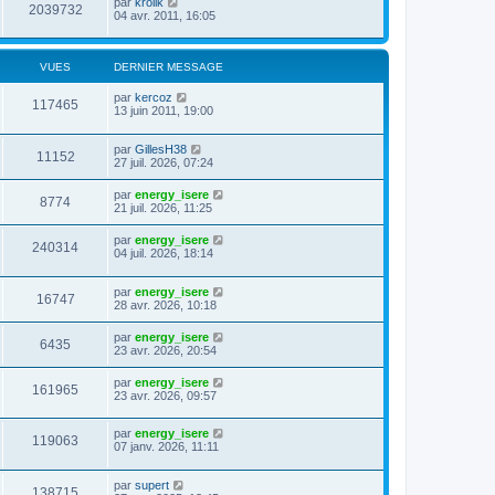
par
krolik
2039732
04 avr. 2011, 16:05
VUES
DERNIER MESSAGE
par
kercoz
117465
13 juin 2011, 19:00
par
GillesH38
11152
27 juil. 2026, 07:24
par
energy_isere
8774
21 juil. 2026, 11:25
par
energy_isere
240314
04 juil. 2026, 18:14
par
energy_isere
16747
28 avr. 2026, 10:18
par
energy_isere
6435
23 avr. 2026, 20:54
par
energy_isere
161965
23 avr. 2026, 09:57
par
energy_isere
119063
07 janv. 2026, 11:11
par
supert
138715