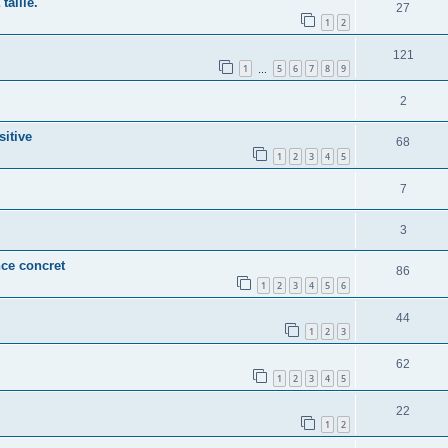
aille.
27
1
2
121
1
5
6
7
8
9
…
2
sitive
68
1
2
3
4
5
7
3
nce concret
86
1
2
3
4
5
6
44
1
2
3
62
1
2
3
4
5
22
1
2