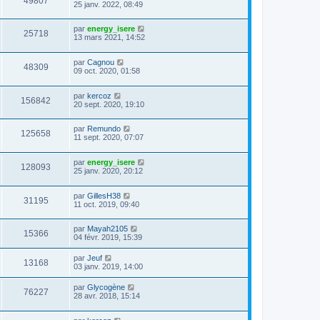
49807
25 janv. 2022, 08:49
par
energy_isere
25718
13 mars 2021, 14:52
par
Cagnou
48309
09 oct. 2020, 01:58
par
kercoz
156842
20 sept. 2020, 19:10
par
Remundo
125658
11 sept. 2020, 07:07
par
energy_isere
128093
25 janv. 2020, 20:12
par
GillesH38
31195
11 oct. 2019, 09:40
par
Mayah2105
15366
04 févr. 2019, 15:39
par
Jeuf
13168
03 janv. 2019, 14:00
par
Glycogène
76227
28 avr. 2018, 15:14