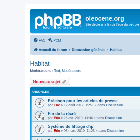
oleocene.org
Site dédié à la fin de l'âge du pétrole
FAQ
PCM
Accueil du forum
Discussion générale
Habitat
Habitat
Modérateurs :
Rod
,
Modérateurs
Nouveau sujet
ANNONCES
Précison pour les articles de presse
par
Eric
»
12 août 2012, 15:51
» dans
Discussion
Fin de la récré
par
Eric
»
25 avr. 2010, 14:46
» dans
Discussion
Système de filtrage d'ip
par
Eric
»
06 mars 2010, 11:23
» dans
Discussion