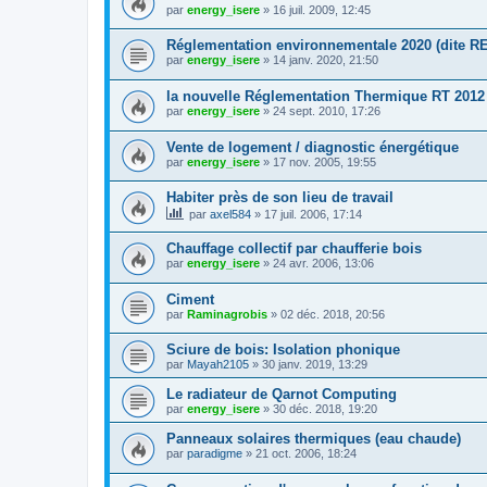
par
energy_isere
»
16 juil. 2009, 12:45
Réglementation environnementale 2020 (dite RE
par
energy_isere
»
14 janv. 2020, 21:50
la nouvelle Réglementation Thermique RT 2012
par
energy_isere
»
24 sept. 2010, 17:26
Vente de logement / diagnostic énergétique
par
energy_isere
»
17 nov. 2005, 19:55
Habiter près de son lieu de travail
par
axel584
»
17 juil. 2006, 17:14
Chauffage collectif par chaufferie bois
par
energy_isere
»
24 avr. 2006, 13:06
Ciment
par
Raminagrobis
»
02 déc. 2018, 20:56
Sciure de bois: Isolation phonique
par
Mayah2105
»
30 janv. 2019, 13:29
Le radiateur de Qarnot Computing
par
energy_isere
»
30 déc. 2018, 19:20
Panneaux solaires thermiques (eau chaude)
par
paradigme
»
21 oct. 2006, 18:24