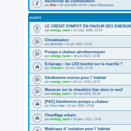
Recherche de contributeurs
par
Eric
»
09 mai 2008, 00:44
» dans
Discussion
SUJETS
LE CREDIT D'IMPOT EN FAVEUR DES ENERG
par
energy_isere
»
22 sept. 2005, 22:03
Climatisation
par
akochan
»
11 juil. 2009, 12:02
Pompe a chaleur aérothermiques
par
energy_isere
»
16 juin 2022, 13:48
Eclairage : les LED bientot sur le marché ?
par
Tiennel
»
19 nov. 2005, 17:43
Géothermie marine pour l' habitat
par
energy_isere
»
02 oct. 2014, 19:57
Menaces sur la chaudière Gaz dans le neuf
par
energy_isere
»
25 mai 2023, 00:18
[PAC] Géothermie pompe a chaleur
par
Pura Vida
»
03 juil. 2006, 23:58
Chauffage urbain
par
energy_isere
»
28 janv. 2011, 13:42
Matériaux d' isolation pour l' habitat