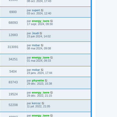
08 oct. 2024, 17:43
par
supert
6900
03 oct. 2024, 12:40
par
energy_isere
68093
17 sept. 2024, 09:30
par
Jeudi
12683
23 juin 2024, 14:02
par
mobar
313091
08 mai 2024, 09:08
par
energy_isere
34251
01 mai 2024, 09:33
par
mobar
5404
23 janv. 2024, 17:44
par
phyvette
83743
29 déc. 2023, 15:38
par
energy_isere
19524
29 déc. 2022, 21:15
par
kercoz
52208
11 juil. 2022, 21:05
par
energy_isere