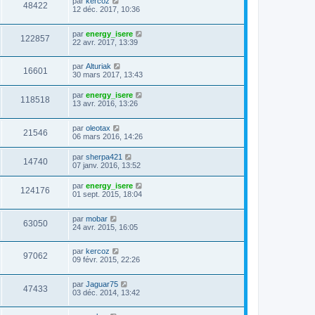
par
kercoz
48422
12 déc. 2017, 10:36
par
energy_isere
122857
22 avr. 2017, 13:39
par
Alturiak
16601
30 mars 2017, 13:43
par
energy_isere
118518
13 avr. 2016, 13:26
par
oleotax
21546
06 mars 2016, 14:26
par
sherpa421
14740
07 janv. 2016, 13:52
par
energy_isere
124176
01 sept. 2015, 18:04
par
mobar
63050
24 avr. 2015, 16:05
par
kercoz
97062
09 févr. 2015, 22:26
par
Jaguar75
47433
03 déc. 2014, 13:42