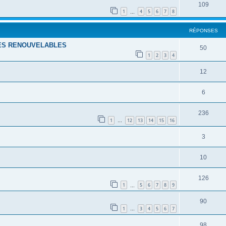
109
1
4
5
6
7
8
…
RÉPONSES
IES RENOUVELABLES
50
1
2
3
4
12
6
236
1
12
13
14
15
16
…
3
10
126
1
5
6
7
8
9
…
90
1
3
4
5
6
7
…
98