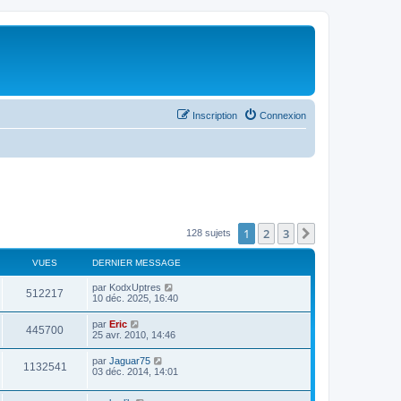
Inscription
Connexion
1
2
3
Suivant
128 sujets
VUES
DERNIER MESSAGE
par
KodxUptres
512217
10 déc. 2025, 16:40
par
Eric
445700
25 avr. 2010, 14:46
par
Jaguar75
1132541
03 déc. 2014, 14:01