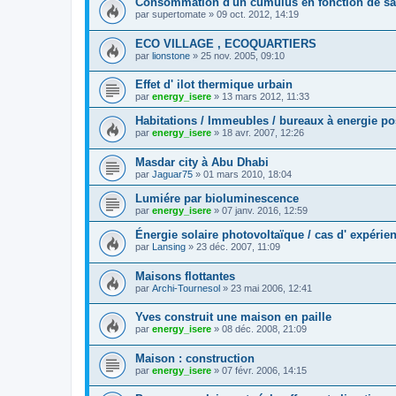
Consommation d'un cumulus en fonction de sa t
par
supertomate
»
09 oct. 2012, 14:19
ECO VILLAGE , ECOQUARTIERS
par
lionstone
»
25 nov. 2005, 09:10
Effet d' ilot thermique urbain
par
energy_isere
»
13 mars 2012, 11:33
Habitations / Immeubles / bureaux à energie po
par
energy_isere
»
18 avr. 2007, 12:26
Masdar city à Abu Dhabi
par
Jaguar75
»
01 mars 2010, 18:04
Lumiére par bioluminescence
par
energy_isere
»
07 janv. 2016, 12:59
Énergie solaire photovoltaïque / cas d' expérie
par
Lansing
»
23 déc. 2007, 11:09
Maisons flottantes
par
Archi-Tournesol
»
23 mai 2006, 12:41
Yves construit une maison en paille
par
energy_isere
»
08 déc. 2008, 21:09
Maison : construction
par
energy_isere
»
07 févr. 2006, 14:15