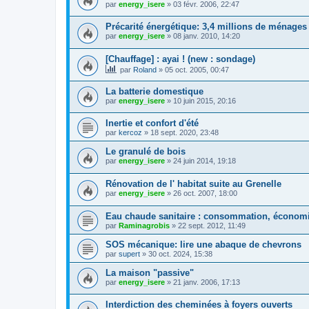
par
energy_isere
»
03 févr. 2006, 22:47
Précarité énergétique: 3,4 millions de ménages
par
energy_isere
»
08 janv. 2010, 14:20
[Chauffage] : ayai ! (new : sondage)
par
Roland
»
05 oct. 2005, 00:47
La batterie domestique
par
energy_isere
»
10 juin 2015, 20:16
Inertie et confort d'été
par
kercoz
»
18 sept. 2020, 23:48
Le granulé de bois
par
energy_isere
»
24 juin 2014, 19:18
Rénovation de l' habitat suite au Grenelle
par
energy_isere
»
26 oct. 2007, 18:00
Eau chaude sanitaire : consommation, économi
par
Raminagrobis
»
22 sept. 2012, 11:49
SOS mécanique: lire une abaque de chevrons
par
supert
»
30 oct. 2024, 15:38
La maison "passive"
par
energy_isere
»
21 janv. 2006, 17:13
Interdiction des cheminées à foyers ouverts