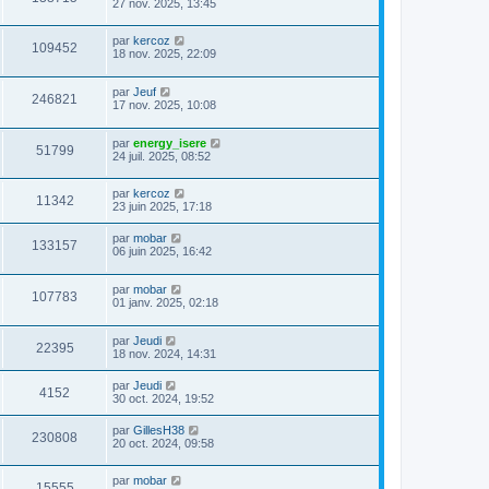
27 nov. 2025, 13:45
par
kercoz
109452
18 nov. 2025, 22:09
par
Jeuf
246821
17 nov. 2025, 10:08
par
energy_isere
51799
24 juil. 2025, 08:52
par
kercoz
11342
23 juin 2025, 17:18
par
mobar
133157
06 juin 2025, 16:42
par
mobar
107783
01 janv. 2025, 02:18
par
Jeudi
22395
18 nov. 2024, 14:31
par
Jeudi
4152
30 oct. 2024, 19:52
par
GillesH38
230808
20 oct. 2024, 09:58
par
mobar
15555