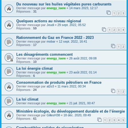
Du nouveau sur les huiles végétales pures carburants
Dernier message par
energy_isere
«
14 mars 2023, 12:17
Réponses :
31
1
2
3
Quelques actions au niveau régional
Dernier message par
Jeudi
«
29 sept. 2022, 05:52
Réponses :
59
1
2
3
4
Rationnement du Gaz en France 2022 - 2023
Dernier message par
mobar
«
12 sept. 2022, 16:41
Réponses :
17
1
2
Les désagréments commencent
Dernier message par
energy_isere
«
26 août 2022, 09:08
Réponses :
10
La loi énergie climat
Dernier message par
energy_isere
«
23 août 2022, 01:14
Réponses :
6
Consommation de produits pétroliers en France
Dernier message par
al2o3
«
11 mars 2022, 00:34
Réponses :
24
1
2
La loi climat
Dernier message par
energy_isere
«
21 juil. 2021, 00:47
Ministére écologie, du développement durable et de l’énergie
Dernier message par
GillesH38
«
18 déc. 2020, 09:49
Réponses :
61
1
2
3
4
5
Combustibles solides de récupération