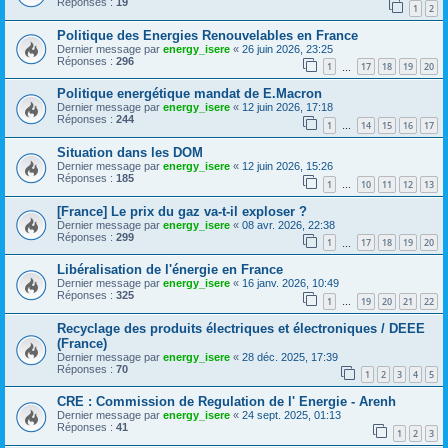
Réponses :
19
1
2
Politique des Energies Renouvelables en France
Dernier message par
energy_isere
«
26 juin 2026, 23:25
Réponses :
296
1
17
18
19
20
…
Politique energétique mandat de E.Macron
Dernier message par
energy_isere
«
12 juin 2026, 17:18
Réponses :
244
1
14
15
16
17
…
Situation dans les DOM
Dernier message par
energy_isere
«
12 juin 2026, 15:26
Réponses :
185
1
10
11
12
13
…
[France] Le prix du gaz va-t-il exploser ?
Dernier message par
energy_isere
«
08 avr. 2026, 22:38
Réponses :
299
1
17
18
19
20
…
Libéralisation de l'énergie en France
Dernier message par
energy_isere
«
16 janv. 2026, 10:49
Réponses :
325
1
19
20
21
22
…
Recyclage des produits électriques et électroniques / DEEE
(France)
Dernier message par
energy_isere
«
28 déc. 2025, 17:39
Réponses :
70
1
2
3
4
5
CRE : Commission de Regulation de l' Energie - Arenh
Dernier message par
energy_isere
«
24 sept. 2025, 01:13
Réponses :
41
1
2
3