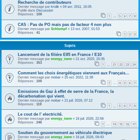
Recherche de contributeurs
Dernier message par
krolik
«
04 avr. 2011, 16:05
Publié dans
Discussion
Réponses :
109
1
5
6
7
8
…
CAS : Pas de PO mais pas de facteur 4 non plus
Dernier message par
Schlumpf
«
13 oct. 2007, 01:53
Réponses :
41
1
2
3
Sujets
Lancement de la filiére E85 en France / E10
Dernier message par
energy_isere
«
21 oct. 2025, 20:35
Réponses :
353
1
21
22
23
24
…
Comment les choix énergétiques viennent aux Français...
Dernier message par
mobar
«
25 oct. 2022, 11:38
Réponses :
100
1
4
5
6
7
…
Emissions de Gaz à effet de serre de la France, la
décarbonation qui vient.
Dernier message par
mobar
«
21 juil. 2026, 07:12
Réponses :
119
1
5
6
7
8
…
Le cout de l' electricité.
Dernier message par
energy_isere
«
16 juil. 2026, 22:06
Réponses :
246
1
14
15
16
17
…
Soutien du gouvernement au véhicule électrique
Dernier message par
energy_isere
«
16 juil. 2026, 09:43