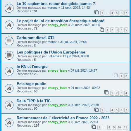
Le 10 septembre, retour des gilets jaunes ?
Dernier message par
kercoz
«
11 sept. 2025, 14:43
Réponses :
91
1
4
5
6
7
…
Le projet de loi de transition énergetique adopté
Dernier message par
energy_isere
«
26 mars 2025, 01:06
Réponses :
72
1
2
3
4
5
Carburant diesel XTL
Dernier message par
mobar
«
31 juil. 2024, 07:58
Réponses :
2
Les politiques de l'Union Européenne
Dernier message par
LeLama
«
13 juil. 2024, 08:08
Réponses :
5
le RN et l'énergie
Dernier message par
energy_isere
«
07 juil. 2024, 16:27
Réponses :
25
1
2
Eclairage public
Dernier message par
energy_isere
«
01 mars 2024, 00:02
Réponses :
53
1
2
3
4
De la TIPP à la TIC
Dernier message par
energy_isere
«
05 déc. 2023, 23:38
Réponses :
90
1
4
5
6
7
…
Rationnement de l' électricité en France 2022 - 2023
Dernier message par
energy_isere
«
10 avr. 2023, 22:03
Réponses :
154
1
8
9
10
11
…