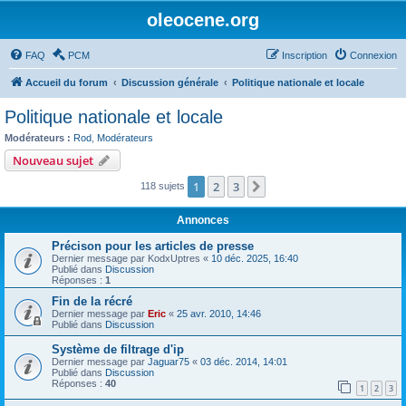
oleocene.org
FAQ
PCM
Inscription
Connexion
Accueil du forum
Discussion générale
Politique nationale et locale
Politique nationale et locale
Modérateurs :
Rod
,
Modérateurs
Nouveau sujet
1
2
3
Suivant
118 sujets
Annonces
Précison pour les articles de presse
Dernier message par
KodxUptres
«
10 déc. 2025, 16:40
Publié dans
Discussion
Réponses :
1
Fin de la récré
Dernier message par
Eric
«
25 avr. 2010, 14:46
Publié dans
Discussion
Système de filtrage d'ip
Dernier message par
Jaguar75
«
03 déc. 2014, 14:01
Publié dans
Discussion
Réponses :
40
1
2
3