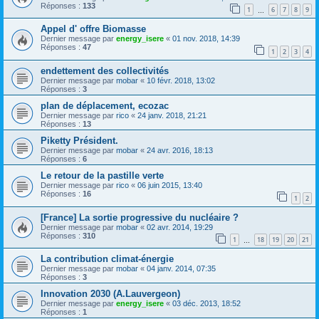
Réponses :
133
1
6
7
8
9
…
Appel d' offre Biomasse
Dernier message par
energy_isere
«
01 nov. 2018, 14:39
Réponses :
47
1
2
3
4
endettement des collectivités
Dernier message par
mobar
«
10 févr. 2018, 13:02
Réponses :
3
plan de déplacement, ecozac
Dernier message par
rico
«
24 janv. 2018, 21:21
Réponses :
13
Piketty Président.
Dernier message par
mobar
«
24 avr. 2016, 18:13
Réponses :
6
Le retour de la pastille verte
Dernier message par
rico
«
06 juin 2015, 13:40
Réponses :
16
1
2
[France] La sortie progressive du nucléaire ?
Dernier message par
mobar
«
02 avr. 2014, 19:29
Réponses :
310
1
18
19
20
21
…
La contribution climat-énergie
Dernier message par
mobar
«
04 janv. 2014, 07:35
Réponses :
3
Innovation 2030 (A.Lauvergeon)
Dernier message par
energy_isere
«
03 déc. 2013, 18:52
Réponses :
1