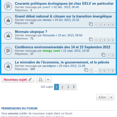
Courants politiques écologiques (et chez EELV en particulier
Dernier message par
yvesT
«
02 déc. 2013, 00:40
Réponses :
3
Grand débat national & citoyen sur la transition énergétique
Dernier message par
oleotax
«
24 oct. 2013, 22:32
Réponses :
63
1
2
3
4
5
Monnaie utopique ?
Dernier message par
Remundo
«
15 avr. 2013, 09:50
Réponses :
71
1
2
3
4
5
Conférence environnementale des 14 et 15 Septembre 2012
Dernier message par
energy_isere
«
21 sept. 2012, 10:39
Réponses :
17
1
2
Le ministére de l'économie, le gouvernement, et le pétrole
Dernier message par
paradigme
«
29 mars 2012, 21:08
Réponses :
119
1
5
6
7
8
…
Nouveau sujet
1
2
3
Suivant
118 sujets
Aller
PERMISSIONS DU FORUM
Vous
pouvez
publier de nouveaux sujets dans ce forum
Vous
pouvez
répondre aux sujets dans ce forum