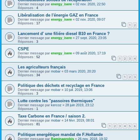
Dernier message par
energy_isere
«
02 nov. 2020, 22:50
Réponses :
4
Libéralisation de l'énergie GAZ en France
Dernier message par
energy_isere
«
02 nov. 2020, 09:07
Réponses :
17
1
2
Lancement d' une filiére diesel B10 en France ?
Dernier message par
energy_isere
«
27 sept. 2020, 23:05
Réponses :
3
CSPE
Dernier message par
energy_isere
«
09 août 2020, 17:19
Réponses :
52
1
2
3
4
Les agriculteurs français
Dernier message par
mobar
«
03 mars 2020, 20:20
Réponses :
34
1
2
3
Politique des déchets et recyclage en France
Dernier message par
mobar
«
10 juil. 2019, 13:06
Réponses :
3
Lutte contre les ''passoires thermiques"
Dernier message par
kercoz
«
28 juin 2019, 23:12
Réponses :
1
Taxe Carbone en France / saison 2.
Dernier message par
mobar
«
14 févr. 2019, 08:01
Réponses :
81
1
2
3
4
5
6
Politique energétique mandat de F.Hollande
Dernier message par
Raminagrobis
«
26 nov. 2018, 19:32