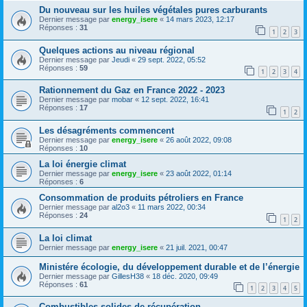
Du nouveau sur les huiles végétales pures carburants
Dernier message par
energy_isere
«
14 mars 2023, 12:17
Réponses :
31
1
2
3
Quelques actions au niveau régional
Dernier message par
Jeudi
«
29 sept. 2022, 05:52
Réponses :
59
1
2
3
4
Rationnement du Gaz en France 2022 - 2023
Dernier message par
mobar
«
12 sept. 2022, 16:41
Réponses :
17
1
2
Les désagréments commencent
Dernier message par
energy_isere
«
26 août 2022, 09:08
Réponses :
10
La loi énergie climat
Dernier message par
energy_isere
«
23 août 2022, 01:14
Réponses :
6
Consommation de produits pétroliers en France
Dernier message par
al2o3
«
11 mars 2022, 00:34
Réponses :
24
1
2
La loi climat
Dernier message par
energy_isere
«
21 juil. 2021, 00:47
Ministére écologie, du développement durable et de l’énergie
Dernier message par
GillesH38
«
18 déc. 2020, 09:49
Réponses :
61
1
2
3
4
5
Combustibles solides de récupération