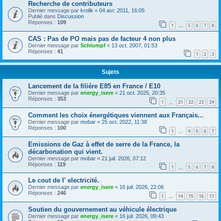
Recherche de contributeurs
Dernier message par
krolik
«
04 avr. 2011, 16:05
Publié dans
Discussion
Réponses :
109
1
5
6
7
8
…
CAS : Pas de PO mais pas de facteur 4 non plus
Dernier message par
Schlumpf
«
13 oct. 2007, 01:53
Réponses :
41
1
2
3
Sujets
Lancement de la filiére E85 en France / E10
Dernier message par
energy_isere
«
21 oct. 2025, 20:35
Réponses :
353
1
21
22
23
24
…
Comment les choix énergétiques viennent aux Français...
Dernier message par
mobar
«
25 oct. 2022, 11:38
Réponses :
100
1
4
5
6
7
…
Emissions de Gaz à effet de serre de la France, la
décarbonation qui vient.
Dernier message par
mobar
«
21 juil. 2026, 07:12
Réponses :
119
1
5
6
7
8
…
Le cout de l' electricité.
Dernier message par
energy_isere
«
16 juil. 2026, 22:06
Réponses :
246
1
14
15
16
17
…
Soutien du gouvernement au véhicule électrique
Dernier message par
energy_isere
«
16 juil. 2026, 09:43