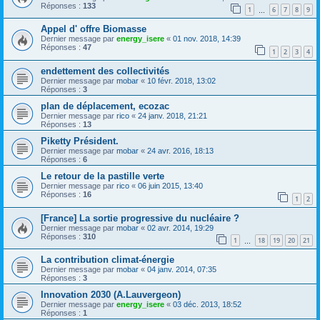
Réponses :
133
1
6
7
8
9
…
Appel d' offre Biomasse
Dernier message par
energy_isere
«
01 nov. 2018, 14:39
Réponses :
47
1
2
3
4
endettement des collectivités
Dernier message par
mobar
«
10 févr. 2018, 13:02
Réponses :
3
plan de déplacement, ecozac
Dernier message par
rico
«
24 janv. 2018, 21:21
Réponses :
13
Piketty Président.
Dernier message par
mobar
«
24 avr. 2016, 18:13
Réponses :
6
Le retour de la pastille verte
Dernier message par
rico
«
06 juin 2015, 13:40
Réponses :
16
1
2
[France] La sortie progressive du nucléaire ?
Dernier message par
mobar
«
02 avr. 2014, 19:29
Réponses :
310
1
18
19
20
21
…
La contribution climat-énergie
Dernier message par
mobar
«
04 janv. 2014, 07:35
Réponses :
3
Innovation 2030 (A.Lauvergeon)
Dernier message par
energy_isere
«
03 déc. 2013, 18:52
Réponses :
1