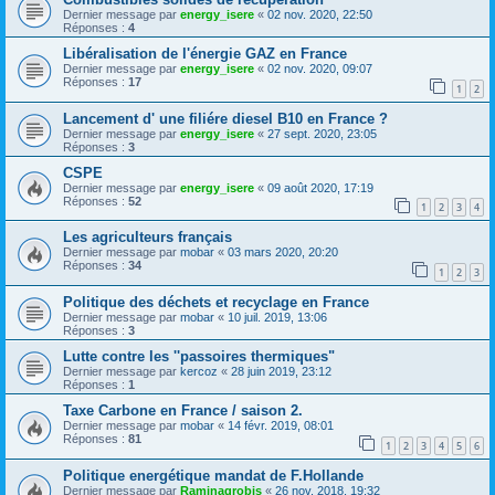
Dernier message par
energy_isere
«
02 nov. 2020, 22:50
Réponses :
4
Libéralisation de l'énergie GAZ en France
Dernier message par
energy_isere
«
02 nov. 2020, 09:07
Réponses :
17
1
2
Lancement d' une filiére diesel B10 en France ?
Dernier message par
energy_isere
«
27 sept. 2020, 23:05
Réponses :
3
CSPE
Dernier message par
energy_isere
«
09 août 2020, 17:19
Réponses :
52
1
2
3
4
Les agriculteurs français
Dernier message par
mobar
«
03 mars 2020, 20:20
Réponses :
34
1
2
3
Politique des déchets et recyclage en France
Dernier message par
mobar
«
10 juil. 2019, 13:06
Réponses :
3
Lutte contre les ''passoires thermiques"
Dernier message par
kercoz
«
28 juin 2019, 23:12
Réponses :
1
Taxe Carbone en France / saison 2.
Dernier message par
mobar
«
14 févr. 2019, 08:01
Réponses :
81
1
2
3
4
5
6
Politique energétique mandat de F.Hollande
Dernier message par
Raminagrobis
«
26 nov. 2018, 19:32