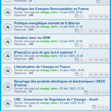
Réponses :
19
1
2
Politique des Energies Renouvelables en France
Dernier message par
energy_isere
«
26 juin 2026, 23:25
Réponses :
296
1
17
18
19
20
…
Politique energétique mandat de E.Macron
Dernier message par
energy_isere
«
12 juin 2026, 17:18
Réponses :
244
1
14
15
16
17
…
Situation dans les DOM
Dernier message par
energy_isere
«
12 juin 2026, 15:26
Réponses :
185
1
10
11
12
13
…
[France] Le prix du gaz va-t-il exploser ?
Dernier message par
energy_isere
«
08 avr. 2026, 22:38
Réponses :
299
1
17
18
19
20
…
Libéralisation de l'énergie en France
Dernier message par
energy_isere
«
16 janv. 2026, 10:49
Réponses :
325
1
19
20
21
22
…
Recyclage des produits électriques et électroniques / DEEE
(France)
Dernier message par
energy_isere
«
28 déc. 2025, 17:39
Réponses :
70
1
2
3
4
5
CRE : Commission de Regulation de l' Energie - Arenh
Dernier message par
energy_isere
«
24 sept. 2025, 01:13
Réponses :
41
1
2
3