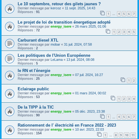
Le 10 septembre, retour des gilets jaunes ?
Dernier message par
kercoz
«
11 sept. 2025, 14:43
Réponses :
91
1
4
5
6
7
…
Le projet de loi de transition énergetique adopté
Dernier message par
energy_isere
«
26 mars 2025, 01:06
Réponses :
72
1
2
3
4
5
Carburant diesel XTL
Dernier message par
mobar
«
31 juil. 2024, 07:58
Réponses :
2
Les politiques de l'Union Européenne
Dernier message par
LeLama
«
13 juil. 2024, 08:08
Réponses :
5
le RN et l'énergie
Dernier message par
energy_isere
«
07 juil. 2024, 16:27
Réponses :
25
1
2
Eclairage public
Dernier message par
energy_isere
«
01 mars 2024, 00:02
Réponses :
53
1
2
3
4
De la TIPP à la TIC
Dernier message par
energy_isere
«
05 déc. 2023, 23:38
Réponses :
90
1
4
5
6
7
…
Rationnement de l' électricité en France 2022 - 2023
Dernier message par
energy_isere
«
10 avr. 2023, 22:03
Réponses :
154
1
8
9
10
11
…