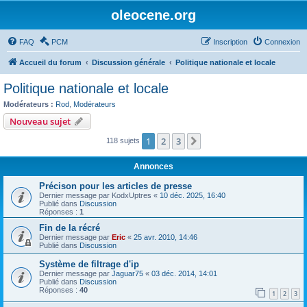
oleocene.org
FAQ
PCM
Inscription
Connexion
Accueil du forum
Discussion générale
Politique nationale et locale
Politique nationale et locale
Modérateurs :
Rod
,
Modérateurs
Nouveau sujet
1
2
3
Suivant
118 sujets
Annonces
Précison pour les articles de presse
Dernier message par
KodxUptres
«
10 déc. 2025, 16:40
Publié dans
Discussion
Réponses :
1
Fin de la récré
Dernier message par
Eric
«
25 avr. 2010, 14:46
Publié dans
Discussion
Système de filtrage d'ip
Dernier message par
Jaguar75
«
03 déc. 2014, 14:01
Publié dans
Discussion
Réponses :
40
1
2
3