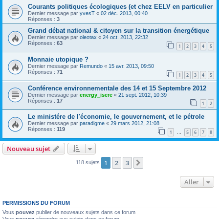
Courants politiques écologiques (et chez EELV en particulier
Dernier message par
yvesT
«
02 déc. 2013, 00:40
Réponses :
3
Grand débat national & citoyen sur la transition énergétique
Dernier message par
oleotax
«
24 oct. 2013, 22:32
Réponses :
63
1
2
3
4
5
Monnaie utopique ?
Dernier message par
Remundo
«
15 avr. 2013, 09:50
Réponses :
71
1
2
3
4
5
Conférence environnementale des 14 et 15 Septembre 2012
Dernier message par
energy_isere
«
21 sept. 2012, 10:39
Réponses :
17
1
2
Le ministére de l'économie, le gouvernement, et le pétrole
Dernier message par
paradigme
«
29 mars 2012, 21:08
Réponses :
119
1
5
6
7
8
…
Nouveau sujet
1
2
3
Suivant
118 sujets
Aller
PERMISSIONS DU FORUM
Vous
pouvez
publier de nouveaux sujets dans ce forum
Vous
pouvez
répondre aux sujets dans ce forum