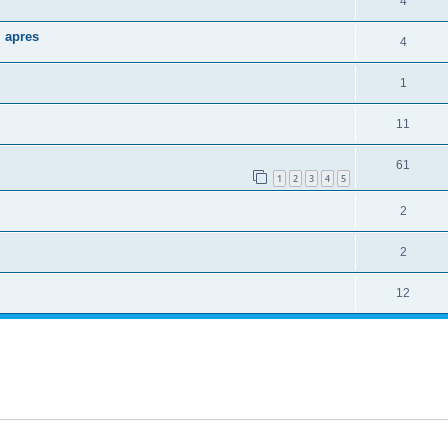
4
j apres
4
1
11
61
1
2
3
4
5
2
2
12