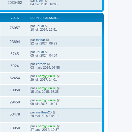
par
krolik
2035402
04 avr. 2011, 16:05
VUES
DERNIER MESSAGE
par
Jeudi
76057
10 juil. 2024, 12:51
par
mobar
23694
22 juin 2024, 09:29
par
Jeudi
6745
05 juin 2024, 04:54
par
kercoz
5024
03 mars 2024, 07:58
par
energy_isere
52454
29 juil. 2017, 14:01
par
energy_isere
18050
15 déc. 2015, 16:35
par
energy_isere
29459
09 juin 2015, 19:01
par
matthieu25
53478
29 mai 2015, 09:19
par
energy_isere
18950
27 janv. 2014, 10:37