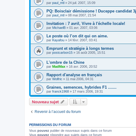
par
paul_mtl
»
24 juil. 2007, 15:09
PQ: Boisclair démissione ! Duceppe candidat 3
par
paul_mtl
»
08 mai 2007, 21:54
Invitation : 7 avril, Vivre à l'échelle locale!
par
MichaelB
»
01 avr. 2007, 03:06
Le poste où l’on dit qui on aime.
par
Kayafou
»
14 févr. 2007, 03:41
Emprunt et stratégie à longs termes
par
postcarbon15
»
16 août 2005, 15:51
L'ombre de la Chine
par
MadMax
»
16 avr. 2006, 20:52
Rapport d'analyse en français
par
Wolfric
»
11 mai 2006, 04:31
Graines, semences, hybrides F1 .......
par
franck1968
»
17 mars 2006, 19:31
Nouveau sujet
Revenir à l’accueil du forum
PERMISSIONS DU FORUM
Vous
pouvez
publier de nouveaux sujets dans ce forum
Vous
pouvez
répondre aux sujets dans ce forum