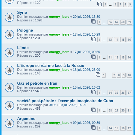
Réponses :
120
1
6
7
8
9
…
Syrie
Dernier message par
energy_isere
«
20 juil. 2026, 13:30
Réponses :
1028
1
66
67
68
69
…
Pologne
Dernier message par
energy_isere
«
17 juil. 2026, 10:29
Réponses :
231
1
13
14
15
16
…
L'Inde
Dernier message par
energy_isere
«
17 juil. 2026, 09:50
Réponses :
200
1
11
12
13
14
…
L'Europe se réarme face à la Russie
Dernier message par
energy_isere
«
16 juil. 2026, 23:00
Réponses :
143
1
7
8
9
10
…
Gaz et pétrole en Iran
Dernier message par
energy_isere
«
15 juil. 2026, 16:02
Réponses :
549
1
34
35
36
37
…
société post-pétrole : l'exemple imaginaire de Cuba
Dernier message par
Jeuf
«
10 juil. 2026, 14:29
Réponses :
453
1
28
29
30
31
…
Argentine
Dernier message par
energy_isere
«
09 juil. 2026, 00:39
Réponses :
252
1
14
15
16
17
…