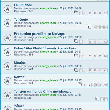
La Finlande
Dernier message par
energy_isere
«
22 juil. 2026, 10:49
Réponses :
241
1
14
15
16
17
…
Tchéquie
Dernier message par
energy_isere
«
22 juil. 2026, 10:36
Réponses :
55
1
2
3
4
Production pétrolière en Norvège
Dernier message par
energy_isere
«
22 juil. 2026, 10:30
Réponses :
616
1
39
40
41
42
…
Dubai / Abu Dhabi / Émirats Arabes Unis
Dernier message par
energy_isere
«
22 juil. 2026, 10:27
Réponses :
389
1
23
24
25
26
…
Ukraine
Dernier message par
energy_isere
«
22 juil. 2026, 10:20
Réponses :
629
1
39
40
41
42
…
Koweït
Dernier message par
energy_isere
«
21 juil. 2026, 16:27
Réponses :
143
1
7
8
9
10
…
Tension en mer de Chine meridionale
Dernier message par
energy_isere
«
21 juil. 2026, 11:45
Réponses :
29
1
2
Yémen
Dernier message par
energy_isere
«
20 juil. 2026, 23:15