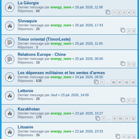
La Géorgie
Dernier message par
energy_isere
«
26 juil. 2026, 11:58
Réponses :
60
1
2
3
4
5
Slovaquie
Dernier message par
energy_isere
«
25 juil. 2026, 17:43
Réponses :
25
1
2
Timor oriental (TimorLeste)
Dernier message par
energy_isere
«
25 juil. 2026, 11:05
Réponses :
3
Relations Europe - Chine
Dernier message par
energy_isere
«
25 juil. 2026, 00:00
Réponses :
16
1
2
Les dépenses militaires et les ventes d'armes
Dernier message par
energy_isere
«
24 juil. 2026, 09:55
Réponses :
638
1
40
41
42
43
…
Lettonie
Dernier message par
Jeuf
«
23 juil. 2026, 14:00
Réponses :
26
1
2
Kazakhstan
Dernier message par
energy_isere
«
23 juil. 2026, 10:27
Réponses :
170
1
9
10
11
12
…
Lituanie
Dernier message par
energy_isere
«
22 juil. 2026, 23:33
Réponses :
35
1
2
3