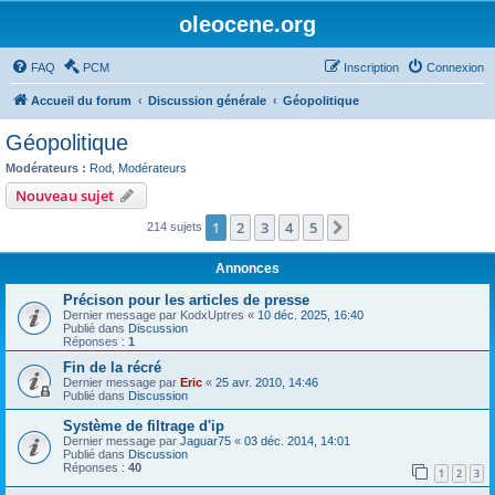
oleocene.org
FAQ
PCM
Inscription
Connexion
Accueil du forum
Discussion générale
Géopolitique
Géopolitique
Modérateurs :
Rod
,
Modérateurs
Nouveau sujet
1
2
3
4
5
Suivant
214 sujets
Annonces
Précison pour les articles de presse
Dernier message par
KodxUptres
«
10 déc. 2025, 16:40
Publié dans
Discussion
Réponses :
1
Fin de la récré
Dernier message par
Eric
«
25 avr. 2010, 14:46
Publié dans
Discussion
Système de filtrage d'ip
Dernier message par
Jaguar75
«
03 déc. 2014, 14:01
Publié dans
Discussion
Réponses :
40
1
2
3