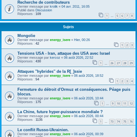
Recherche de contributeurs
Dernier message par
krolik
«
04 avr. 2011, 16:05
Publié dans
Discussion
Réponses :
109
1
5
6
7
8
…
Sujets
Mongolie
Dernier message par
energy_isere
«
Hier, 00:26
Réponses :
42
1
2
3
Tensions USA - Iran, attaque des USA avec Israel
Dernier message par
kercoz
«
06 août 2026, 22:52
Réponses :
430
1
26
27
28
29
…
Attaques "hybrides'' de la R[_]ssie
Dernier message par
energy_isere
«
06 août 2026, 18:52
Réponses :
54
1
2
3
4
Fermeture du détroit d'Ormuz et conséquences. Péage puis
blocus.
Dernier message par
energy_isere
«
06 août 2026, 10:44
Réponses :
175
1
9
10
11
12
…
La Chine, future hyper-puissance mondiale ?
Dernier message par
energy_isere
«
06 août 2026, 00:44
Réponses :
1135
1
73
74
75
76
…
Le conflit Russo-Ukrainien.
Dernier message par
energy_isere
«
06 août 2026, 00:39