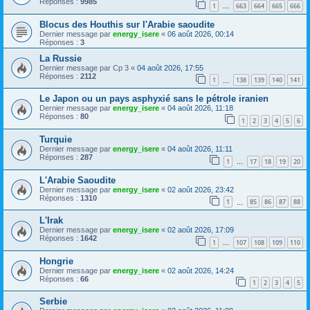
Réponses :
9985
1
663
664
665
666
…
Blocus des Houthis sur l'Arabie saoudite
Dernier message par
energy_isere
«
06 août 2026, 00:14
Réponses :
3
La Russie
Dernier message par
Cp 3
«
04 août 2026, 17:55
Réponses :
2112
1
138
139
140
141
…
Le Japon ou un pays asphyxié sans le pétrole iranien
Dernier message par
energy_isere
«
04 août 2026, 11:18
Réponses :
80
1
2
3
4
5
6
Turquie
Dernier message par
energy_isere
«
04 août 2026, 11:11
Réponses :
287
1
17
18
19
20
…
L'Arabie Saoudite
Dernier message par
energy_isere
«
02 août 2026, 23:42
Réponses :
1310
1
85
86
87
88
…
L'Irak
Dernier message par
energy_isere
«
02 août 2026, 17:09
Réponses :
1642
1
107
108
109
110
…
Hongrie
Dernier message par
energy_isere
«
02 août 2026, 14:24
Réponses :
66
1
2
3
4
5
Serbie