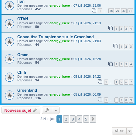
Iran
Dernier message par
energy_isere
«
07 juil. 2026, 23:06
Réponses :
452
1
28
29
30
31
…
OTAN
Dernier message par
energy_isere
«
07 juil. 2026, 21:13
Réponses :
50
1
2
3
4
Convoitise Trumpienne sur le Groenland
Dernier message par
energy_isere
«
07 juil. 2026, 21:03
Réponses :
44
1
2
3
Oman
Dernier message par
energy_isere
«
05 juil. 2026, 15:28
Réponses :
54
1
2
3
4
Chili
Dernier message par
energy_isere
«
05 juil. 2026, 14:22
Réponses :
94
1
4
5
6
7
…
Groenland
Dernier message par
energy_isere
«
05 juil. 2026, 00:09
Réponses :
134
1
6
7
8
9
…
Nouveau sujet
1
2
3
4
5
Suivant
214 sujets
Aller