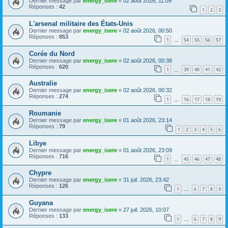
Dernier message par
energy_isere
«
02 août 2026, 11:09
Réponses :
42
1
2
3
L'arsenal militaire des États-Unis
Dernier message par
energy_isere
«
02 août 2026, 00:50
Réponses :
853
1
54
55
56
57
…
Corée du Nord
Dernier message par
energy_isere
«
02 août 2026, 00:38
Réponses :
620
1
39
40
41
42
…
Australie
Dernier message par
energy_isere
«
02 août 2026, 00:32
Réponses :
274
1
16
17
18
19
…
Roumanie
Dernier message par
energy_isere
«
01 août 2026, 23:14
Réponses :
79
1
2
3
4
5
6
Libye
Dernier message par
energy_isere
«
01 août 2026, 23:09
Réponses :
716
1
45
46
47
48
…
Chypre
Dernier message par
energy_isere
«
31 juil. 2026, 23:42
Réponses :
126
1
6
7
8
9
…
Guyana
Dernier message par
energy_isere
«
27 juil. 2026, 10:07
Réponses :
133
1
6
7
8
9
…