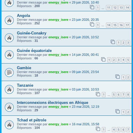
Dernier message par
energy_isere
«
29 juin 2026, 10:40
Réponses :
200
1
11
12
13
14
…
Angola
Dernier message par
energy_isere
«
23 juin 2026, 20:35
Réponses :
252
1
14
15
16
17
…
Guinée-Conakry
Dernier message par
energy_isere
«
20 juin 2026, 10:52
Réponses :
31
1
2
3
Guinée équatoriale
Dernier message par
energy_isere
«
14 juin 2026, 00:41
Réponses :
66
1
2
3
4
5
Gambie
Dernier message par
energy_isere
«
09 juin 2026, 23:54
Réponses :
18
1
2
Tanzanie
Dernier message par
energy_isere
«
03 juin 2026, 10:53
Réponses :
107
1
5
6
7
8
…
Interconnexions électriques en Afrique
Dernier message par
energy_isere
«
23 mai 2026, 12:19
Réponses :
29
1
2
Tchad et pétrole
Dernier message par
energy_isere
«
16 mai 2026, 15:58
Réponses :
104
1
4
5
6
7
…