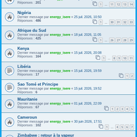
Réponses :
201
1
11
12
13
14
…
Nigéria
Dernier message par
energy_isere
«
25 juil. 2026, 10:50
Réponses :
486
1
30
31
32
33
…
Afrique du Sud
Dernier message par
energy_isere
«
18 juil. 2026, 11:05
Réponses :
425
1
26
27
28
29
…
Kenya
Dernier message par
energy_isere
«
15 juil. 2026, 20:08
Réponses :
164
1
8
9
10
11
…
Libéria
Dernier message par
energy_isere
«
15 juil. 2026, 19:59
Réponses :
17
1
2
Sao Tomé et Principe
Dernier message par
energy_isere
«
15 juil. 2026, 19:52
Réponses :
6
Mauritanie
Dernier message par
energy_isere
«
01 juil. 2026, 22:09
Réponses :
67
1
2
3
4
5
Cameroun
Dernier message par
energy_isere
«
30 juin 2026, 17:51
Réponses :
102
1
4
5
6
7
…
Zimbabwe : retour à la vapeur