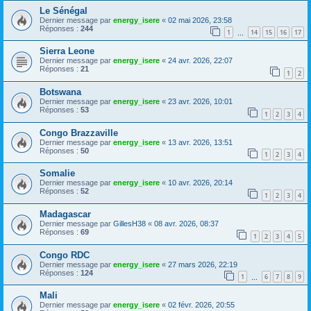
Le Sénégal
Dernier message par
energy_isere
«
02 mai 2026, 23:58
Réponses :
244
1
14
15
16
17
…
Sierra Leone
Dernier message par
energy_isere
«
24 avr. 2026, 22:07
Réponses :
21
1
2
Botswana
Dernier message par
energy_isere
«
23 avr. 2026, 10:01
Réponses :
53
1
2
3
4
Congo Brazzaville
Dernier message par
energy_isere
«
13 avr. 2026, 13:51
Réponses :
50
1
2
3
4
Somalie
Dernier message par
energy_isere
«
10 avr. 2026, 20:14
Réponses :
52
1
2
3
4
Madagascar
Dernier message par
GillesH38
«
08 avr. 2026, 08:37
Réponses :
69
1
2
3
4
5
Congo RDC
Dernier message par
energy_isere
«
27 mars 2026, 22:19
Réponses :
124
1
6
7
8
9
…
Mali
Dernier message par
energy_isere
«
02 févr. 2026, 20:55