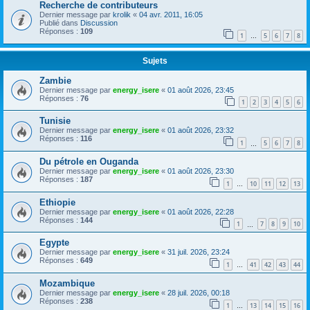
Recherche de contributeurs
Dernier message par
krolik
«
04 avr. 2011, 16:05
Publié dans
Discussion
Réponses :
109
1
5
6
7
8
…
Sujets
Zambie
Dernier message par
energy_isere
«
01 août 2026, 23:45
Réponses :
76
1
2
3
4
5
6
Tunisie
Dernier message par
energy_isere
«
01 août 2026, 23:32
Réponses :
116
1
5
6
7
8
…
Du pétrole en Ouganda
Dernier message par
energy_isere
«
01 août 2026, 23:30
Réponses :
187
1
10
11
12
13
…
Ethiopie
Dernier message par
energy_isere
«
01 août 2026, 22:28
Réponses :
144
1
7
8
9
10
…
Egypte
Dernier message par
energy_isere
«
31 juil. 2026, 23:24
Réponses :
649
1
41
42
43
44
…
Mozambique
Dernier message par
energy_isere
«
28 juil. 2026, 00:18
Réponses :
238
1
13
14
15
16
…