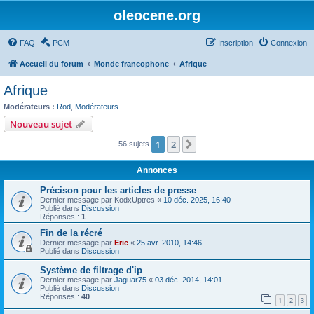
oleocene.org
FAQ
PCM
Inscription
Connexion
Accueil du forum
Monde francophone
Afrique
Afrique
Modérateurs :
Rod
,
Modérateurs
Nouveau sujet
1
2
Suivant
56 sujets
Annonces
Précison pour les articles de presse
Dernier message par
KodxUptres
«
10 déc. 2025, 16:40
Publié dans
Discussion
Réponses :
1
Fin de la récré
Dernier message par
Eric
«
25 avr. 2010, 14:46
Publié dans
Discussion
Système de filtrage d'ip
Dernier message par
Jaguar75
«
03 déc. 2014, 14:01
Publié dans
Discussion
Réponses :
40
1
2
3