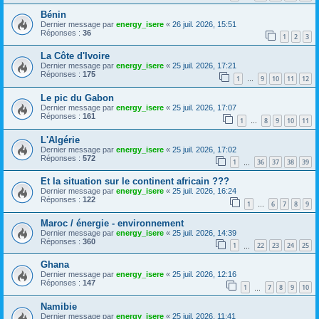
Bénin
Dernier message par
energy_isere
«
26 juil. 2026, 15:51
Réponses :
36
1
2
3
La Côte d'Ivoire
Dernier message par
energy_isere
«
25 juil. 2026, 17:21
Réponses :
175
1
9
10
11
12
…
Le pic du Gabon
Dernier message par
energy_isere
«
25 juil. 2026, 17:07
Réponses :
161
1
8
9
10
11
…
L'Algérie
Dernier message par
energy_isere
«
25 juil. 2026, 17:02
Réponses :
572
1
36
37
38
39
…
Et la situation sur le continent africain ???
Dernier message par
energy_isere
«
25 juil. 2026, 16:24
Réponses :
122
1
6
7
8
9
…
Maroc / énergie - environnement
Dernier message par
energy_isere
«
25 juil. 2026, 14:39
Réponses :
360
1
22
23
24
25
…
Ghana
Dernier message par
energy_isere
«
25 juil. 2026, 12:16
Réponses :
147
1
7
8
9
10
…
Namibie
Dernier message par
energy_isere
«
25 juil. 2026, 11:41