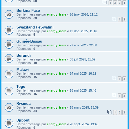
Réponses :
50
1
2
3
4
Burkina-Faso
Dernier message par
energy_isere
«
26 janv. 2026, 21:12
Réponses :
29
1
2
Swaziland / eSwatini
Dernier message par
energy_isere
«
13 déc. 2025, 11:16
Réponses :
5
Guinée-Bissau
Dernier message par
energy_isere
«
27 nov. 2025, 22:08
Réponses :
9
Burundi
Dernier message par
energy_isere
«
05 juil. 2025, 11:02
Réponses :
10
Malawi
Dernier message par
energy_isere
«
24 mai 2025, 16:22
Réponses :
15
1
2
Togo
Dernier message par
energy_isere
«
18 mai 2025, 15:46
Réponses :
16
1
2
Rwanda
Dernier message par
energy_isere
«
15 mars 2025, 13:39
Réponses :
34
1
2
3
Djibouti
Dernier message par
energy_isere
«
28 sept. 2024, 13:48
Réponses :
9