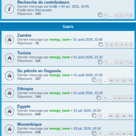
Recherche de contributeurs
Dernier message par
krolik
«
04 avr. 2011, 16:05
Publié dans
Discussion
Réponses :
109
1
5
6
7
8
…
Sujets
Zambie
Dernier message par
energy_isere
«
01 août 2026, 23:45
Réponses :
76
1
2
3
4
5
6
Tunisie
Dernier message par
energy_isere
«
01 août 2026, 23:32
Réponses :
116
1
5
6
7
8
…
Du pétrole en Ouganda
Dernier message par
energy_isere
«
01 août 2026, 23:30
Réponses :
187
1
10
11
12
13
…
Ethiopie
Dernier message par
energy_isere
«
01 août 2026, 22:28
Réponses :
144
1
7
8
9
10
…
Egypte
Dernier message par
energy_isere
«
31 juil. 2026, 23:24
Réponses :
649
1
41
42
43
44
…
Mozambique
Dernier message par
energy_isere
«
28 juil. 2026, 00:18
Réponses :
238
1
13
14
15
16
…