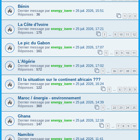
Bénin
Dernier message par
energy_isere
«
26 juil. 2026, 15:51
Réponses :
36
1
2
3
La Côte d'Ivoire
Dernier message par
energy_isere
«
25 juil. 2026, 17:21
Réponses :
175
1
9
10
11
12
…
Le pic du Gabon
Dernier message par
energy_isere
«
25 juil. 2026, 17:07
Réponses :
161
1
8
9
10
11
…
L'Algérie
Dernier message par
energy_isere
«
25 juil. 2026, 17:02
Réponses :
572
1
36
37
38
39
…
Et la situation sur le continent africain ???
Dernier message par
energy_isere
«
25 juil. 2026, 16:24
Réponses :
122
1
6
7
8
9
…
Maroc / énergie - environnement
Dernier message par
energy_isere
«
25 juil. 2026, 14:39
Réponses :
360
1
22
23
24
25
…
Ghana
Dernier message par
energy_isere
«
25 juil. 2026, 12:16
Réponses :
147
1
7
8
9
10
…
Namibie
Dernier message par
energy_isere
«
25 juil. 2026, 11:41