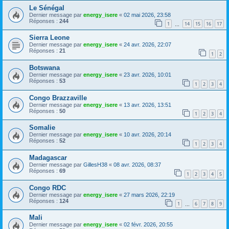
Le Sénégal
Dernier message par
energy_isere
«
02 mai 2026, 23:58
Réponses :
244
1
14
15
16
17
…
Sierra Leone
Dernier message par
energy_isere
«
24 avr. 2026, 22:07
Réponses :
21
1
2
Botswana
Dernier message par
energy_isere
«
23 avr. 2026, 10:01
Réponses :
53
1
2
3
4
Congo Brazzaville
Dernier message par
energy_isere
«
13 avr. 2026, 13:51
Réponses :
50
1
2
3
4
Somalie
Dernier message par
energy_isere
«
10 avr. 2026, 20:14
Réponses :
52
1
2
3
4
Madagascar
Dernier message par
GillesH38
«
08 avr. 2026, 08:37
Réponses :
69
1
2
3
4
5
Congo RDC
Dernier message par
energy_isere
«
27 mars 2026, 22:19
Réponses :
124
1
6
7
8
9
…
Mali
Dernier message par
energy_isere
«
02 févr. 2026, 20:55