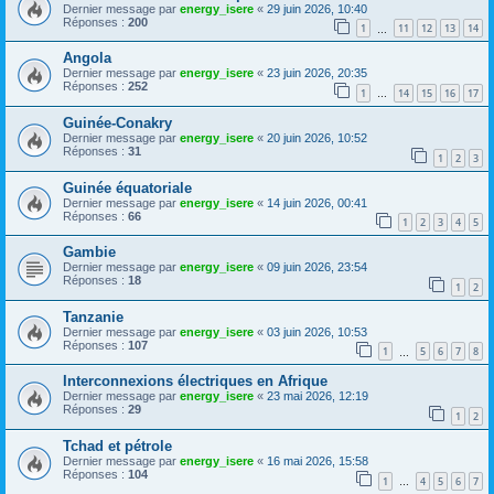
Dernier message par
energy_isere
«
29 juin 2026, 10:40
Réponses :
200
1
11
12
13
14
…
Angola
Dernier message par
energy_isere
«
23 juin 2026, 20:35
Réponses :
252
1
14
15
16
17
…
Guinée-Conakry
Dernier message par
energy_isere
«
20 juin 2026, 10:52
Réponses :
31
1
2
3
Guinée équatoriale
Dernier message par
energy_isere
«
14 juin 2026, 00:41
Réponses :
66
1
2
3
4
5
Gambie
Dernier message par
energy_isere
«
09 juin 2026, 23:54
Réponses :
18
1
2
Tanzanie
Dernier message par
energy_isere
«
03 juin 2026, 10:53
Réponses :
107
1
5
6
7
8
…
Interconnexions électriques en Afrique
Dernier message par
energy_isere
«
23 mai 2026, 12:19
Réponses :
29
1
2
Tchad et pétrole
Dernier message par
energy_isere
«
16 mai 2026, 15:58
Réponses :
104
1
4
5
6
7
…