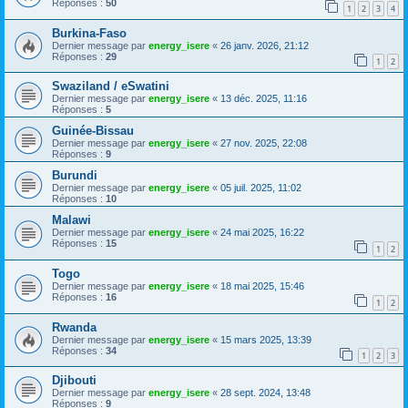
Réponses :
50
1
2
3
4
Burkina-Faso
Dernier message par
energy_isere
«
26 janv. 2026, 21:12
Réponses :
29
1
2
Swaziland / eSwatini
Dernier message par
energy_isere
«
13 déc. 2025, 11:16
Réponses :
5
Guinée-Bissau
Dernier message par
energy_isere
«
27 nov. 2025, 22:08
Réponses :
9
Burundi
Dernier message par
energy_isere
«
05 juil. 2025, 11:02
Réponses :
10
Malawi
Dernier message par
energy_isere
«
24 mai 2025, 16:22
Réponses :
15
1
2
Togo
Dernier message par
energy_isere
«
18 mai 2025, 15:46
Réponses :
16
1
2
Rwanda
Dernier message par
energy_isere
«
15 mars 2025, 13:39
Réponses :
34
1
2
3
Djibouti
Dernier message par
energy_isere
«
28 sept. 2024, 13:48
Réponses :
9