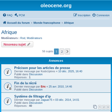
oleocene.org
FAQ
PCM
Inscription
Connexion
Accueil du forum
Monde francophone
Afrique
Afrique
Modérateurs :
Rod
,
Modérateurs
Nouveau sujet
1
2
Suivant
56 sujets
Annonces
Précison pour les articles de presse
Dernier message par
KodxUptres
«
10 déc. 2025, 16:40
Publié dans
Discussion
Réponses :
1
Fin de la récré
Dernier message par
Eric
«
25 avr. 2010, 14:46
Publié dans
Discussion
Système de filtrage d'ip
Dernier message par
Jaguar75
«
03 déc. 2014, 14:01
Publié dans
Discussion
Réponses :
40
1
2
3