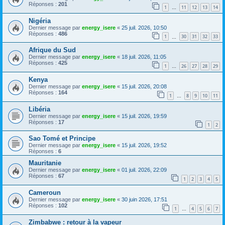
Réponses :
201
1
11
12
13
14
…
Nigéria
Dernier message par
energy_isere
«
25 juil. 2026, 10:50
Réponses :
486
1
30
31
32
33
…
Afrique du Sud
Dernier message par
energy_isere
«
18 juil. 2026, 11:05
Réponses :
425
1
26
27
28
29
…
Kenya
Dernier message par
energy_isere
«
15 juil. 2026, 20:08
Réponses :
164
1
8
9
10
11
…
Libéria
Dernier message par
energy_isere
«
15 juil. 2026, 19:59
Réponses :
17
1
2
Sao Tomé et Principe
Dernier message par
energy_isere
«
15 juil. 2026, 19:52
Réponses :
6
Mauritanie
Dernier message par
energy_isere
«
01 juil. 2026, 22:09
Réponses :
67
1
2
3
4
5
Cameroun
Dernier message par
energy_isere
«
30 juin 2026, 17:51
Réponses :
102
1
4
5
6
7
…
Zimbabwe : retour à la vapeur