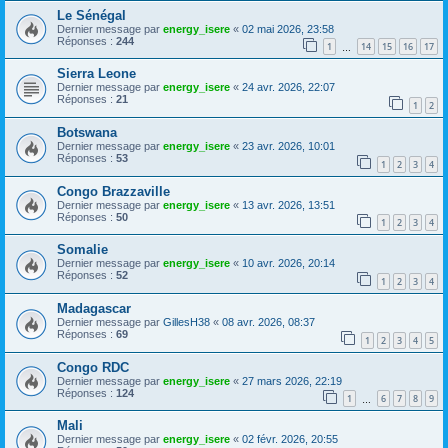
Le Sénégal
Dernier message par
energy_isere
«
02 mai 2026, 23:58
Réponses :
244
1
14
15
16
17
…
Sierra Leone
Dernier message par
energy_isere
«
24 avr. 2026, 22:07
Réponses :
21
1
2
Botswana
Dernier message par
energy_isere
«
23 avr. 2026, 10:01
Réponses :
53
1
2
3
4
Congo Brazzaville
Dernier message par
energy_isere
«
13 avr. 2026, 13:51
Réponses :
50
1
2
3
4
Somalie
Dernier message par
energy_isere
«
10 avr. 2026, 20:14
Réponses :
52
1
2
3
4
Madagascar
Dernier message par
GillesH38
«
08 avr. 2026, 08:37
Réponses :
69
1
2
3
4
5
Congo RDC
Dernier message par
energy_isere
«
27 mars 2026, 22:19
Réponses :
124
1
6
7
8
9
…
Mali
Dernier message par
energy_isere
«
02 févr. 2026, 20:55