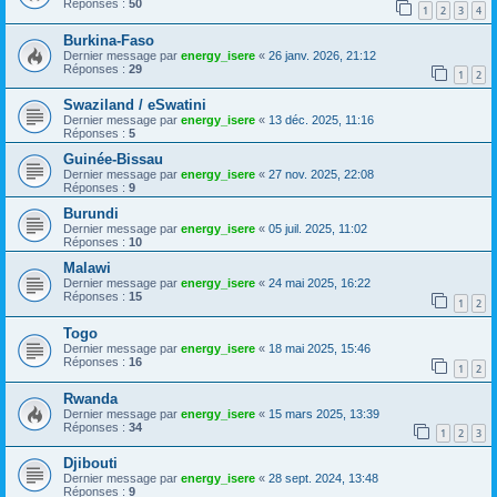
Réponses :
50
1
2
3
4
Burkina-Faso
Dernier message par
energy_isere
«
26 janv. 2026, 21:12
Réponses :
29
1
2
Swaziland / eSwatini
Dernier message par
energy_isere
«
13 déc. 2025, 11:16
Réponses :
5
Guinée-Bissau
Dernier message par
energy_isere
«
27 nov. 2025, 22:08
Réponses :
9
Burundi
Dernier message par
energy_isere
«
05 juil. 2025, 11:02
Réponses :
10
Malawi
Dernier message par
energy_isere
«
24 mai 2025, 16:22
Réponses :
15
1
2
Togo
Dernier message par
energy_isere
«
18 mai 2025, 15:46
Réponses :
16
1
2
Rwanda
Dernier message par
energy_isere
«
15 mars 2025, 13:39
Réponses :
34
1
2
3
Djibouti
Dernier message par
energy_isere
«
28 sept. 2024, 13:48
Réponses :
9