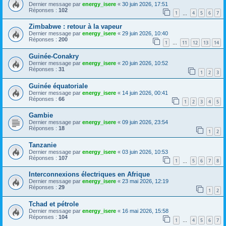
Dernier message par
energy_isere
«
30 juin 2026, 17:51
Réponses :
102
1
4
5
6
7
…
Zimbabwe : retour à la vapeur
Dernier message par
energy_isere
«
29 juin 2026, 10:40
Réponses :
200
1
11
12
13
14
…
Guinée-Conakry
Dernier message par
energy_isere
«
20 juin 2026, 10:52
Réponses :
31
1
2
3
Guinée équatoriale
Dernier message par
energy_isere
«
14 juin 2026, 00:41
Réponses :
66
1
2
3
4
5
Gambie
Dernier message par
energy_isere
«
09 juin 2026, 23:54
Réponses :
18
1
2
Tanzanie
Dernier message par
energy_isere
«
03 juin 2026, 10:53
Réponses :
107
1
5
6
7
8
…
Interconnexions électriques en Afrique
Dernier message par
energy_isere
«
23 mai 2026, 12:19
Réponses :
29
1
2
Tchad et pétrole
Dernier message par
energy_isere
«
16 mai 2026, 15:58
Réponses :
104
1
4
5
6
7
…