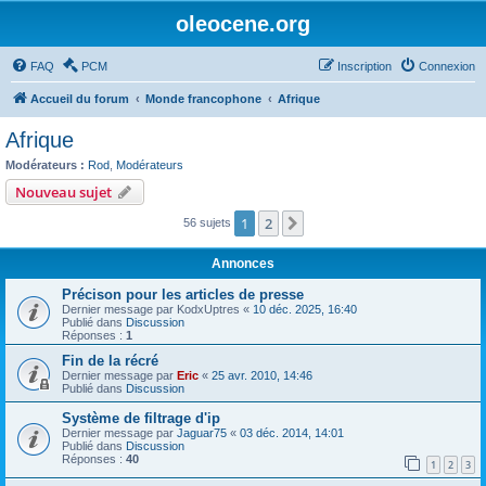
oleocene.org
FAQ
PCM
Inscription
Connexion
Accueil du forum
Monde francophone
Afrique
Afrique
Modérateurs :
Rod
,
Modérateurs
Nouveau sujet
1
2
Suivant
56 sujets
Annonces
Précison pour les articles de presse
Dernier message par
KodxUptres
«
10 déc. 2025, 16:40
Publié dans
Discussion
Réponses :
1
Fin de la récré
Dernier message par
Eric
«
25 avr. 2010, 14:46
Publié dans
Discussion
Système de filtrage d'ip
Dernier message par
Jaguar75
«
03 déc. 2014, 14:01
Publié dans
Discussion
Réponses :
40
1
2
3