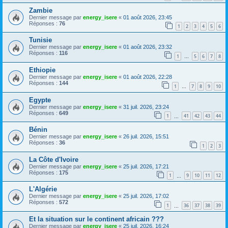
Zambie
Dernier message par
energy_isere
«
01 août 2026, 23:45
Réponses :
76
1
2
3
4
5
6
Tunisie
Dernier message par
energy_isere
«
01 août 2026, 23:32
Réponses :
116
1
5
6
7
8
…
Ethiopie
Dernier message par
energy_isere
«
01 août 2026, 22:28
Réponses :
144
1
7
8
9
10
…
Egypte
Dernier message par
energy_isere
«
31 juil. 2026, 23:24
Réponses :
649
1
41
42
43
44
…
Bénin
Dernier message par
energy_isere
«
26 juil. 2026, 15:51
Réponses :
36
1
2
3
La Côte d'Ivoire
Dernier message par
energy_isere
«
25 juil. 2026, 17:21
Réponses :
175
1
9
10
11
12
…
L'Algérie
Dernier message par
energy_isere
«
25 juil. 2026, 17:02
Réponses :
572
1
36
37
38
39
…
Et la situation sur le continent africain ???
Dernier message par
energy_isere
«
25 juil. 2026, 16:24