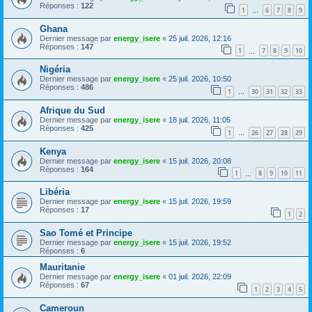
Réponses :
122
1
6
7
8
9
…
Ghana
Dernier message par
energy_isere
«
25 juil. 2026, 12:16
Réponses :
147
1
7
8
9
10
…
Nigéria
Dernier message par
energy_isere
«
25 juil. 2026, 10:50
Réponses :
486
1
30
31
32
33
…
Afrique du Sud
Dernier message par
energy_isere
«
18 juil. 2026, 11:05
Réponses :
425
1
26
27
28
29
…
Kenya
Dernier message par
energy_isere
«
15 juil. 2026, 20:08
Réponses :
164
1
8
9
10
11
…
Libéria
Dernier message par
energy_isere
«
15 juil. 2026, 19:59
Réponses :
17
1
2
Sao Tomé et Principe
Dernier message par
energy_isere
«
15 juil. 2026, 19:52
Réponses :
6
Mauritanie
Dernier message par
energy_isere
«
01 juil. 2026, 22:09
Réponses :
67
1
2
3
4
5
Cameroun