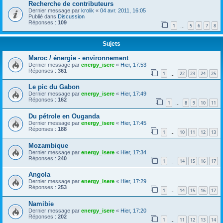
Recherche de contributeurs
Dernier message par
krolik
«
04 avr. 2011, 16:05
Publié dans
Discussion
Réponses :
109
1
5
6
7
8
…
Sujets
Maroc / énergie - environnement
Dernier message par
energy_isere
«
Hier, 17:53
Réponses :
361
1
22
23
24
25
…
Le pic du Gabon
Dernier message par
energy_isere
«
Hier, 17:49
Réponses :
162
1
8
9
10
11
…
Du pétrole en Ouganda
Dernier message par
energy_isere
«
Hier, 17:45
Réponses :
188
1
10
11
12
13
…
Mozambique
Dernier message par
energy_isere
«
Hier, 17:34
Réponses :
240
1
14
15
16
17
…
Angola
Dernier message par
energy_isere
«
Hier, 17:29
Réponses :
253
1
14
15
16
17
…
Namibie
Dernier message par
energy_isere
«
Hier, 17:20
Réponses :
202
1
11
12
13
14
…