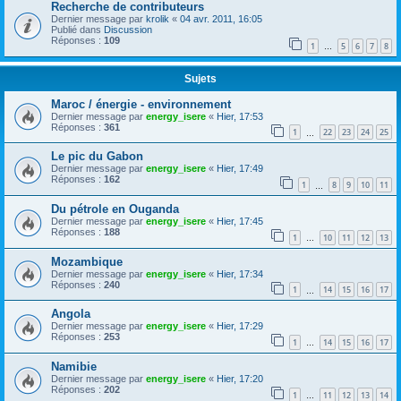
Recherche de contributeurs
Dernier message par
krolik
«
04 avr. 2011, 16:05
Publié dans
Discussion
Réponses :
109
1
5
6
7
8
…
Sujets
Maroc / énergie - environnement
Dernier message par
energy_isere
«
Hier, 17:53
Réponses :
361
1
22
23
24
25
…
Le pic du Gabon
Dernier message par
energy_isere
«
Hier, 17:49
Réponses :
162
1
8
9
10
11
…
Du pétrole en Ouganda
Dernier message par
energy_isere
«
Hier, 17:45
Réponses :
188
1
10
11
12
13
…
Mozambique
Dernier message par
energy_isere
«
Hier, 17:34
Réponses :
240
1
14
15
16
17
…
Angola
Dernier message par
energy_isere
«
Hier, 17:29
Réponses :
253
1
14
15
16
17
…
Namibie
Dernier message par
energy_isere
«
Hier, 17:20
Réponses :
202
1
11
12
13
14
…