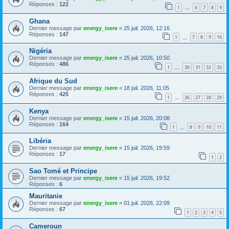
Réponses :
122
1
6
7
8
9
…
Ghana
Dernier message par
energy_isere
«
25 juil. 2026, 12:16
Réponses :
147
1
7
8
9
10
…
Nigéria
Dernier message par
energy_isere
«
25 juil. 2026, 10:50
Réponses :
486
1
30
31
32
33
…
Afrique du Sud
Dernier message par
energy_isere
«
18 juil. 2026, 11:05
Réponses :
425
1
26
27
28
29
…
Kenya
Dernier message par
energy_isere
«
15 juil. 2026, 20:08
Réponses :
164
1
8
9
10
11
…
Libéria
Dernier message par
energy_isere
«
15 juil. 2026, 19:59
Réponses :
17
1
2
Sao Tomé et Principe
Dernier message par
energy_isere
«
15 juil. 2026, 19:52
Réponses :
6
Mauritanie
Dernier message par
energy_isere
«
01 juil. 2026, 22:09
Réponses :
67
1
2
3
4
5
Cameroun