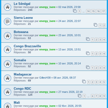
Le Sénégal
Dernier message par
energy_isere
«
02 mai 2026, 23:58
Réponses :
244
1
14
15
16
17
…
Sierra Leone
Dernier message par
energy_isere
«
24 avr. 2026, 22:07
Réponses :
21
1
2
Botswana
Dernier message par
energy_isere
«
23 avr. 2026, 10:01
Réponses :
53
1
2
3
4
Congo Brazzaville
Dernier message par
energy_isere
«
13 avr. 2026, 13:51
Réponses :
50
1
2
3
4
Somalie
Dernier message par
energy_isere
«
10 avr. 2026, 20:14
Réponses :
52
1
2
3
4
Madagascar
Dernier message par
GillesH38
«
08 avr. 2026, 08:37
Réponses :
69
1
2
3
4
5
Congo RDC
Dernier message par
energy_isere
«
27 mars 2026, 22:19
Réponses :
124
1
6
7
8
9
…
Mali
Dernier message par
energy_isere
«
02 févr. 2026, 20:55