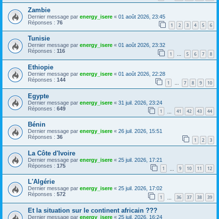
Zambie
Dernier message par
energy_isere
«
01 août 2026, 23:45
Réponses :
76
1
2
3
4
5
6
Tunisie
Dernier message par
energy_isere
«
01 août 2026, 23:32
Réponses :
116
1
5
6
7
8
…
Ethiopie
Dernier message par
energy_isere
«
01 août 2026, 22:28
Réponses :
144
1
7
8
9
10
…
Egypte
Dernier message par
energy_isere
«
31 juil. 2026, 23:24
Réponses :
649
1
41
42
43
44
…
Bénin
Dernier message par
energy_isere
«
26 juil. 2026, 15:51
Réponses :
36
1
2
3
La Côte d'Ivoire
Dernier message par
energy_isere
«
25 juil. 2026, 17:21
Réponses :
175
1
9
10
11
12
…
L'Algérie
Dernier message par
energy_isere
«
25 juil. 2026, 17:02
Réponses :
572
1
36
37
38
39
…
Et la situation sur le continent africain ???
Dernier message par
energy_isere
«
25 juil. 2026, 16:24