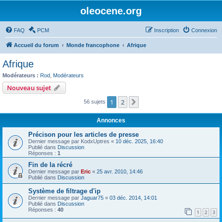
oleocene.org
FAQ
PCM
Inscription
Connexion
Accueil du forum
Monde francophone
Afrique
Afrique
Modérateurs :
Rod
,
Modérateurs
Nouveau sujet
1
2
Suivant
56 sujets
Annonces
Précison pour les articles de presse
Dernier message par
KodxUptres
«
10 déc. 2025, 16:40
Publié dans
Discussion
Réponses :
1
Fin de la récré
Dernier message par
Eric
«
25 avr. 2010, 14:46
Publié dans
Discussion
Système de filtrage d'ip
Dernier message par
Jaguar75
«
03 déc. 2014, 14:01
Publié dans
Discussion
Réponses :
40
1
2
3