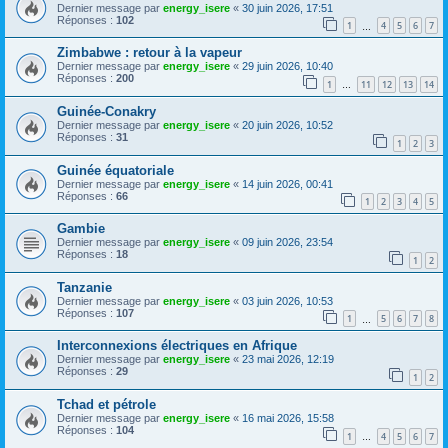
Dernier message par
energy_isere
«
30 juin 2026, 17:51
Réponses :
102
1
4
5
6
7
…
Zimbabwe : retour à la vapeur
Dernier message par
energy_isere
«
29 juin 2026, 10:40
Réponses :
200
1
11
12
13
14
…
Guinée-Conakry
Dernier message par
energy_isere
«
20 juin 2026, 10:52
Réponses :
31
1
2
3
Guinée équatoriale
Dernier message par
energy_isere
«
14 juin 2026, 00:41
Réponses :
66
1
2
3
4
5
Gambie
Dernier message par
energy_isere
«
09 juin 2026, 23:54
Réponses :
18
1
2
Tanzanie
Dernier message par
energy_isere
«
03 juin 2026, 10:53
Réponses :
107
1
5
6
7
8
…
Interconnexions électriques en Afrique
Dernier message par
energy_isere
«
23 mai 2026, 12:19
Réponses :
29
1
2
Tchad et pétrole
Dernier message par
energy_isere
«
16 mai 2026, 15:58
Réponses :
104
1
4
5
6
7
…