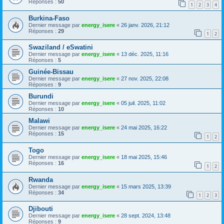
Réponses :
50
1
2
3
4
Burkina-Faso
Dernier message par
energy_isere
«
26 janv. 2026, 21:12
Réponses :
29
1
2
Swaziland / eSwatini
Dernier message par
energy_isere
«
13 déc. 2025, 11:16
Réponses :
5
Guinée-Bissau
Dernier message par
energy_isere
«
27 nov. 2025, 22:08
Réponses :
9
Burundi
Dernier message par
energy_isere
«
05 juil. 2025, 11:02
Réponses :
10
Malawi
Dernier message par
energy_isere
«
24 mai 2025, 16:22
Réponses :
15
1
2
Togo
Dernier message par
energy_isere
«
18 mai 2025, 15:46
Réponses :
16
1
2
Rwanda
Dernier message par
energy_isere
«
15 mars 2025, 13:39
Réponses :
34
1
2
3
Djibouti
Dernier message par
energy_isere
«
28 sept. 2024, 13:48
Réponses :
9