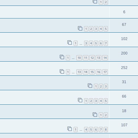
1
2
6
67
1
2
3
4
5
102
1
3
4
5
6
7
…
200
1
10
11
12
13
14
…
252
1
13
14
15
16
17
…
31
1
2
3
66
1
2
3
4
5
18
1
2
107
1
4
5
6
7
8
…