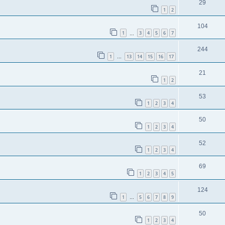
29
1
2
104
1
3
4
5
6
7
…
244
1
13
14
15
16
17
…
21
1
2
53
1
2
3
4
50
1
2
3
4
52
1
2
3
4
69
1
2
3
4
5
124
1
5
6
7
8
9
…
50
1
2
3
4