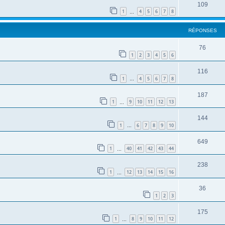
109
1
4
5
6
7
8
…
RÉPONSES
76
1
2
3
4
5
6
116
1
4
5
6
7
8
…
187
1
9
10
11
12
13
…
144
1
6
7
8
9
10
…
649
1
40
41
42
43
44
…
238
1
12
13
14
15
16
…
36
1
2
3
175
1
8
9
10
11
12
…