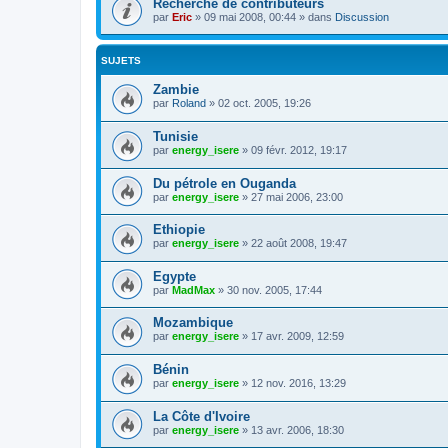
Recherche de contributeurs
par
Eric
»
09 mai 2008, 00:44
» dans
Discussion
SUJETS
Zambie
par
Roland
»
02 oct. 2005, 19:26
Tunisie
par
energy_isere
»
09 févr. 2012, 19:17
Du pétrole en Ouganda
par
energy_isere
»
27 mai 2006, 23:00
Ethiopie
par
energy_isere
»
22 août 2008, 19:47
Egypte
par
MadMax
»
30 nov. 2005, 17:44
Mozambique
par
energy_isere
»
17 avr. 2009, 12:59
Bénin
par
energy_isere
»
12 nov. 2016, 13:29
La Côte d'Ivoire
par
energy_isere
»
13 avr. 2006, 18:30