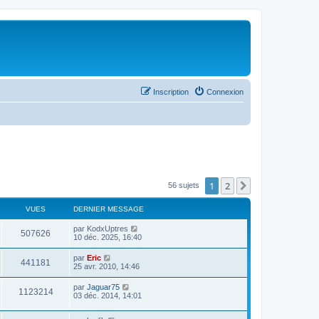
Inscription
Connexion
1
2
Suivant
56 sujets
VUES
DERNIER MESSAGE
par
KodxUptres
507626
10 déc. 2025, 16:40
par
Eric
441181
25 avr. 2010, 14:46
par
Jaguar75
1123214
03 déc. 2014, 14:01