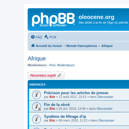
oleocene.org
Site dédié à la fin de l'âge du pétrole
FAQ
PCM
Accueil du forum
Monde francophone
Afrique
Afrique
Modérateurs :
Rod
,
Modérateurs
Nouveau sujet
ANNONCES
Précison pour les articles de presse
par
Eric
»
12 août 2012, 15:51
» dans
Discussion
Fin de la récré
par
Eric
»
25 avr. 2010, 14:46
» dans
Discussion
Système de filtrage d'ip
par
Eric
»
06 mars 2010, 11:23
» dans
Discussion