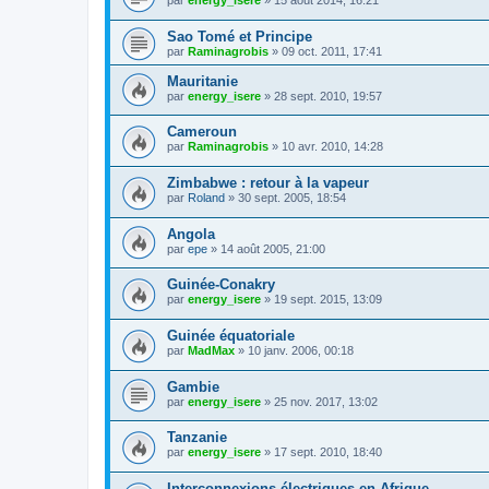
par
energy_isere
»
15 août 2014, 16:21
Sao Tomé et Principe
par
Raminagrobis
»
09 oct. 2011, 17:41
Mauritanie
par
energy_isere
»
28 sept. 2010, 19:57
Cameroun
par
Raminagrobis
»
10 avr. 2010, 14:28
Zimbabwe : retour à la vapeur
par
Roland
»
30 sept. 2005, 18:54
Angola
par
epe
»
14 août 2005, 21:00
Guinée-Conakry
par
energy_isere
»
19 sept. 2015, 13:09
Guinée équatoriale
par
MadMax
»
10 janv. 2006, 00:18
Gambie
par
energy_isere
»
25 nov. 2017, 13:02
Tanzanie
par
energy_isere
»
17 sept. 2010, 18:40
Interconnexions électriques en Afrique