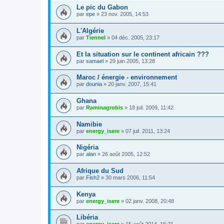
Le pic du Gabon
par
epe
»
23 nov. 2005, 14:53
L'Algérie
par
Tiennel
»
04 déc. 2005, 23:17
Et la situation sur le continent africain ???
par
samael
»
29 juin 2005, 13:28
Maroc / énergie - environnement
par
dounia
»
20 janv. 2007, 15:41
Ghana
par
Raminagrobis
»
18 juil. 2009, 11:42
Namibie
par
energy_isere
»
07 juil. 2011, 13:24
Nigéria
par
alan
»
26 août 2005, 12:52
Afrique du Sud
par
Fish2
»
30 mars 2006, 11:54
Kenya
par
energy_isere
»
02 janv. 2008, 20:48
Libéria