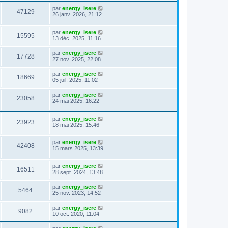
par
energy_isere
47129
26 janv. 2026, 21:12
par
energy_isere
15595
13 déc. 2025, 11:16
par
energy_isere
17728
27 nov. 2025, 22:08
par
energy_isere
18669
05 juil. 2025, 11:02
par
energy_isere
23058
24 mai 2025, 16:22
par
energy_isere
23923
18 mai 2025, 15:46
par
energy_isere
42408
15 mars 2025, 13:39
par
energy_isere
16511
28 sept. 2024, 13:48
par
energy_isere
5464
25 nov. 2023, 14:52
par
energy_isere
9082
10 oct. 2020, 11:04