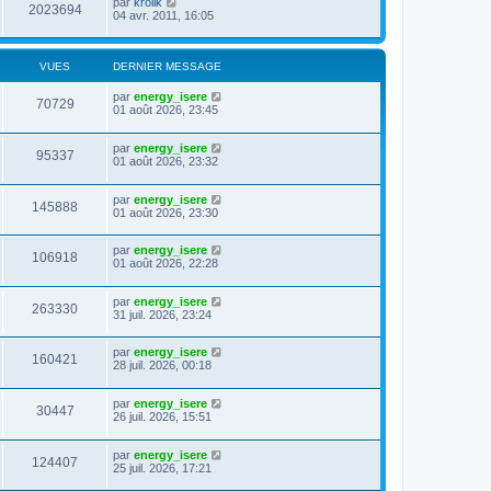
par
krolik
2023694
04 avr. 2011, 16:05
VUES
DERNIER MESSAGE
par
energy_isere
70729
01 août 2026, 23:45
par
energy_isere
95337
01 août 2026, 23:32
par
energy_isere
145888
01 août 2026, 23:30
par
energy_isere
106918
01 août 2026, 22:28
par
energy_isere
263330
31 juil. 2026, 23:24
par
energy_isere
160421
28 juil. 2026, 00:18
par
energy_isere
30447
26 juil. 2026, 15:51
par
energy_isere
124407
25 juil. 2026, 17:21