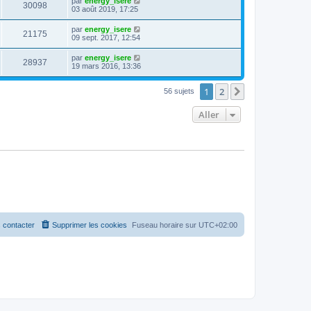
par
energy_isere
30098
03 août 2019, 17:25
par
energy_isere
21175
09 sept. 2017, 12:54
par
energy_isere
28937
19 mars 2016, 13:36
1
2
Suivant
56 sujets
Aller
 contacter
Supprimer les cookies
Fuseau horaire sur
UTC+02:00