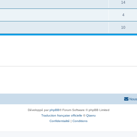
14
4
10
Nous
Développé par
phpBB
® Forum Software © phpBB Limited
Traduction française officielle
©
Qiaeru
Confidentialité
|
Conditions