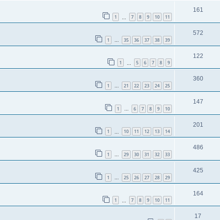
161
1
7
8
9
10
11
…
572
1
35
36
37
38
39
…
122
1
5
6
7
8
9
…
360
1
21
22
23
24
25
…
147
1
6
7
8
9
10
…
201
1
10
11
12
13
14
…
486
1
29
30
31
32
33
…
425
1
25
26
27
28
29
…
164
1
7
8
9
10
11
…
17