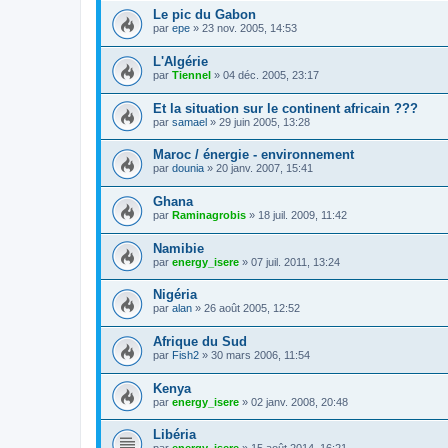
Le pic du Gabon
par
epe
»
23 nov. 2005, 14:53
L'Algérie
par
Tiennel
»
04 déc. 2005, 23:17
Et la situation sur le continent africain ???
par
samael
»
29 juin 2005, 13:28
Maroc / énergie - environnement
par
dounia
»
20 janv. 2007, 15:41
Ghana
par
Raminagrobis
»
18 juil. 2009, 11:42
Namibie
par
energy_isere
»
07 juil. 2011, 13:24
Nigéria
par
alan
»
26 août 2005, 12:52
Afrique du Sud
par
Fish2
»
30 mars 2006, 11:54
Kenya
par
energy_isere
»
02 janv. 2008, 20:48
Libéria