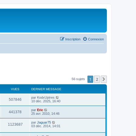
Inscription
Connexion
1
2
Suivant
56 sujets
VUES
DERNIER MESSAGE
par
KodxUptres
507846
10 déc. 2025, 16:40
par
Eric
441378
25 avr. 2010, 14:46
par
Jaguar75
1123687
03 déc. 2014, 14:01