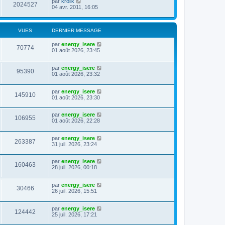
par
krolik
2024527
04 avr. 2011, 16:05
VUES
DERNIER MESSAGE
par
energy_isere
70774
01 août 2026, 23:45
par
energy_isere
95390
01 août 2026, 23:32
par
energy_isere
145910
01 août 2026, 23:30
par
energy_isere
106955
01 août 2026, 22:28
par
energy_isere
263387
31 juil. 2026, 23:24
par
energy_isere
160463
28 juil. 2026, 00:18
par
energy_isere
30466
26 juil. 2026, 15:51
par
energy_isere
124442
25 juil. 2026, 17:21