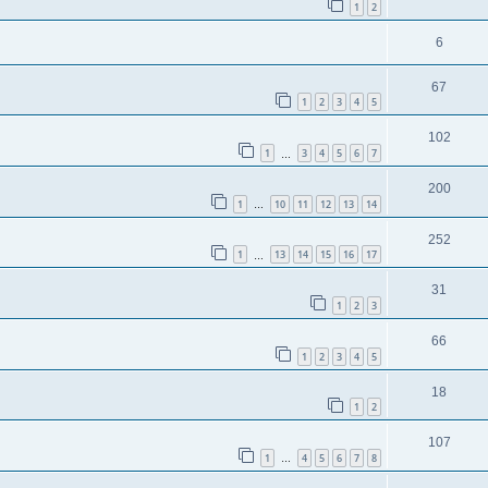
1
2
6
67
1
2
3
4
5
102
1
3
4
5
6
7
…
200
1
10
11
12
13
14
…
252
1
13
14
15
16
17
…
31
1
2
3
66
1
2
3
4
5
18
1
2
107
1
4
5
6
7
8
…