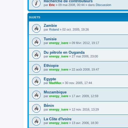
Recherche de contributeurs
par
Eric
»
09 mai 2008, 00:44
» dans
Discussion
SUJETS
Zambie
par
Roland
»
02 oct. 2005, 19:26
Tunisie
par
energy_isere
»
09 févr. 2012, 19:17
Du pétrole en Ouganda
par
energy_isere
»
27 mai 2006, 23:00
Ethiopie
par
energy_isere
»
22 août 2008, 19:47
Egypte
par
MadMax
»
30 nov. 2005, 17:44
Mozambique
par
energy_isere
»
17 avr. 2009, 12:59
Bénin
par
energy_isere
»
12 nov. 2016, 13:29
La Côte d'Ivoire
par
energy_isere
»
13 avr. 2006, 18:30