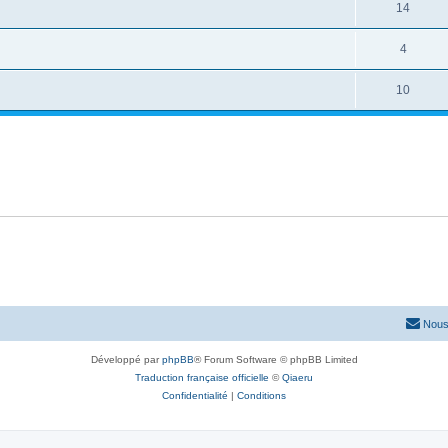
14
4
10
Nous
Développé par
phpBB
® Forum Software © phpBB Limited
Traduction française officielle
©
Qiaeru
Confidentialité
|
Conditions