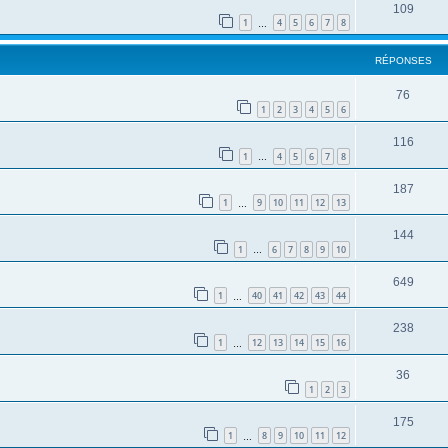
109
1
4
5
6
7
8
…
RÉPONSES
76
1
2
3
4
5
6
116
1
4
5
6
7
8
…
187
1
9
10
11
12
13
…
144
1
6
7
8
9
10
…
649
1
40
41
42
43
44
…
238
1
12
13
14
15
16
…
36
1
2
3
175
1
8
9
10
11
12
…