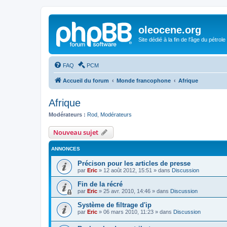
oleocene.org
Site dédié à la fin de l'âge du pétrole
FAQ
PCM
Accueil du forum
Monde francophone
Afrique
Afrique
Modérateurs :
Rod
,
Modérateurs
Nouveau sujet
ANNONCES
Précison pour les articles de presse
par
Eric
»
12 août 2012, 15:51
» dans
Discussion
Fin de la récré
par
Eric
»
25 avr. 2010, 14:46
» dans
Discussion
Système de filtrage d'ip
par
Eric
»
06 mars 2010, 11:23
» dans
Discussion