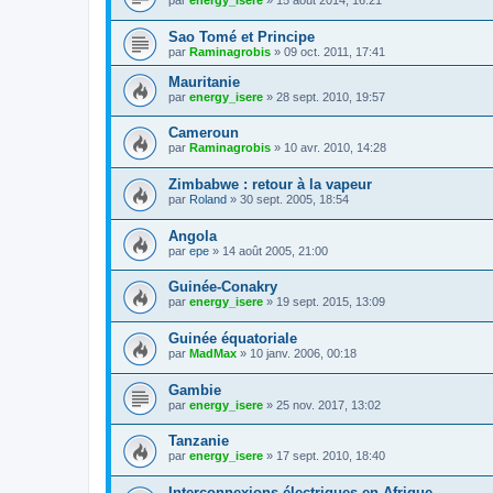
par
energy_isere
»
15 août 2014, 16:21
Sao Tomé et Principe
par
Raminagrobis
»
09 oct. 2011, 17:41
Mauritanie
par
energy_isere
»
28 sept. 2010, 19:57
Cameroun
par
Raminagrobis
»
10 avr. 2010, 14:28
Zimbabwe : retour à la vapeur
par
Roland
»
30 sept. 2005, 18:54
Angola
par
epe
»
14 août 2005, 21:00
Guinée-Conakry
par
energy_isere
»
19 sept. 2015, 13:09
Guinée équatoriale
par
MadMax
»
10 janv. 2006, 00:18
Gambie
par
energy_isere
»
25 nov. 2017, 13:02
Tanzanie
par
energy_isere
»
17 sept. 2010, 18:40
Interconnexions électriques en Afrique