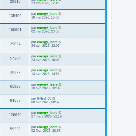
29316
23 mai 2026, 12:19
par
energy_isere
135499
16 mai 2026, 15:58
par
energy_isere
160901
02 mai 2026, 23:58
par
energy_isere
29024
24 avr. 2026, 22:07
par
energy_isere
57284
23 avr. 2026, 10:01
par
energy_isere
30877
13 avr. 2026, 13:51
par
energy_isere
61929
10 avr. 2026, 20:14
par
GillesH38
84557
08 avr. 2026, 08:37
par
energy_isere
126649
27 mars 2026, 22:19
par
energy_isere
59220
02 févr. 2026, 20:55