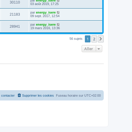
par
energy_isere
30110
03 août 2019, 17:25
par
energy_isere
21183
09 sept. 2017, 12:54
par
energy_isere
28941
19 mars 2016, 13:36
1
2
Suivant
56 sujets
Aller
 contacter
Supprimer les cookies
Fuseau horaire sur
UTC+02:00