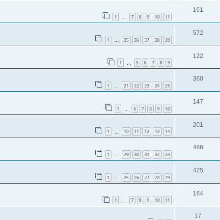
161
1
7
8
9
10
11
…
572
1
35
36
37
38
39
…
122
1
5
6
7
8
9
…
360
1
21
22
23
24
25
…
147
1
6
7
8
9
10
…
201
1
10
11
12
13
14
…
486
1
29
30
31
32
33
…
425
1
25
26
27
28
29
…
164
1
7
8
9
10
11
…
17