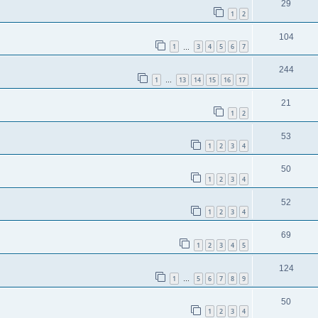
29
1
2
104
1
3
4
5
6
7
…
244
1
13
14
15
16
17
…
21
1
2
53
1
2
3
4
50
1
2
3
4
52
1
2
3
4
69
1
2
3
4
5
124
1
5
6
7
8
9
…
50
1
2
3
4