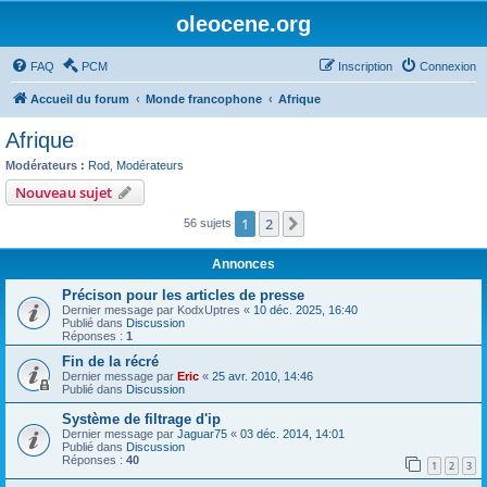
oleocene.org
FAQ
PCM
Inscription
Connexion
Accueil du forum
Monde francophone
Afrique
Afrique
Modérateurs :
Rod
,
Modérateurs
Nouveau sujet
1
2
Suivant
56 sujets
Annonces
Précison pour les articles de presse
Dernier message par
KodxUptres
«
10 déc. 2025, 16:40
Publié dans
Discussion
Réponses :
1
Fin de la récré
Dernier message par
Eric
«
25 avr. 2010, 14:46
Publié dans
Discussion
Système de filtrage d'ip
Dernier message par
Jaguar75
«
03 déc. 2014, 14:01
Publié dans
Discussion
Réponses :
40
1
2
3