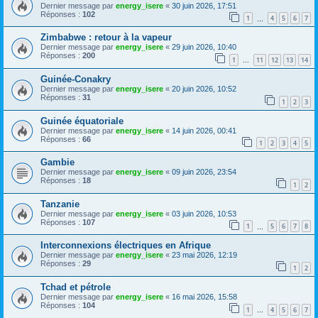
Dernier message par
energy_isere
«
30 juin 2026, 17:51
Réponses :
102
1
4
5
6
7
…
Zimbabwe : retour à la vapeur
Dernier message par
energy_isere
«
29 juin 2026, 10:40
Réponses :
200
1
11
12
13
14
…
Guinée-Conakry
Dernier message par
energy_isere
«
20 juin 2026, 10:52
Réponses :
31
1
2
3
Guinée équatoriale
Dernier message par
energy_isere
«
14 juin 2026, 00:41
Réponses :
66
1
2
3
4
5
Gambie
Dernier message par
energy_isere
«
09 juin 2026, 23:54
Réponses :
18
1
2
Tanzanie
Dernier message par
energy_isere
«
03 juin 2026, 10:53
Réponses :
107
1
5
6
7
8
…
Interconnexions électriques en Afrique
Dernier message par
energy_isere
«
23 mai 2026, 12:19
Réponses :
29
1
2
Tchad et pétrole
Dernier message par
energy_isere
«
16 mai 2026, 15:58
Réponses :
104
1
4
5
6
7
…