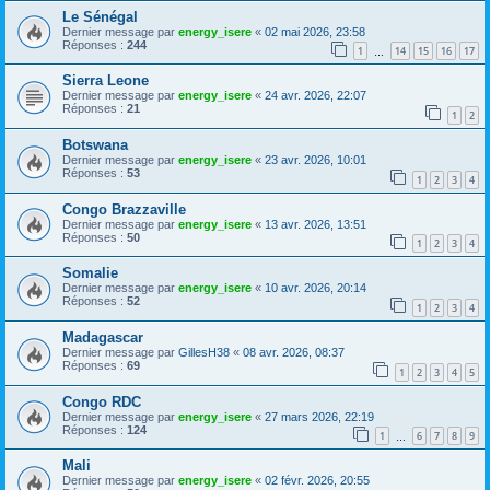
Le Sénégal
Dernier message par
energy_isere
«
02 mai 2026, 23:58
Réponses :
244
1
14
15
16
17
…
Sierra Leone
Dernier message par
energy_isere
«
24 avr. 2026, 22:07
Réponses :
21
1
2
Botswana
Dernier message par
energy_isere
«
23 avr. 2026, 10:01
Réponses :
53
1
2
3
4
Congo Brazzaville
Dernier message par
energy_isere
«
13 avr. 2026, 13:51
Réponses :
50
1
2
3
4
Somalie
Dernier message par
energy_isere
«
10 avr. 2026, 20:14
Réponses :
52
1
2
3
4
Madagascar
Dernier message par
GillesH38
«
08 avr. 2026, 08:37
Réponses :
69
1
2
3
4
5
Congo RDC
Dernier message par
energy_isere
«
27 mars 2026, 22:19
Réponses :
124
1
6
7
8
9
…
Mali
Dernier message par
energy_isere
«
02 févr. 2026, 20:55