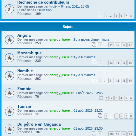
Recherche de contributeurs
Dernier message par
krolik
«
04 avr. 2011, 16:05
Publié dans
Discussion
Réponses :
109
1
5
6
7
8
…
Sujets
Angola
Dernier message par
energy_isere
«
il y a moins d’une minute
Réponses :
253
1
14
15
16
17
…
Mozambique
Dernier message par
energy_isere
«
il y a 6 minutes
Réponses :
239
1
13
14
15
16
…
Namibie
Dernier message par
energy_isere
«
il y a 9 minutes
Réponses :
202
1
11
12
13
14
…
Zambie
Dernier message par
energy_isere
«
01 août 2026, 23:45
Réponses :
76
1
2
3
4
5
6
Tunisie
Dernier message par
energy_isere
«
01 août 2026, 23:32
Réponses :
116
1
5
6
7
8
…
Du pétrole en Ouganda
Dernier message par
energy_isere
«
01 août 2026, 23:30
Réponses :
187
1
10
11
12
13
…