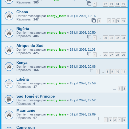
Réponses :
360
1
22
23
24
25
…
Ghana
Dernier message par
energy_isere
«
25 juil. 2026, 12:16
Réponses :
147
1
7
8
9
10
…
Nigéria
Dernier message par
energy_isere
«
25 juil. 2026, 10:50
Réponses :
486
1
30
31
32
33
…
Afrique du Sud
Dernier message par
energy_isere
«
18 juil. 2026, 11:05
Réponses :
425
1
26
27
28
29
…
Kenya
Dernier message par
energy_isere
«
15 juil. 2026, 20:08
Réponses :
164
1
8
9
10
11
…
Libéria
Dernier message par
energy_isere
«
15 juil. 2026, 19:59
Réponses :
17
1
2
Sao Tomé et Principe
Dernier message par
energy_isere
«
15 juil. 2026, 19:52
Réponses :
6
Mauritanie
Dernier message par
energy_isere
«
01 juil. 2026, 22:09
Réponses :
67
1
2
3
4
5
Cameroun