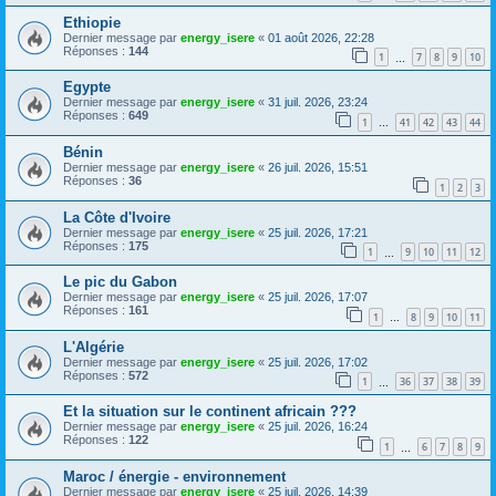
Ethiopie
Dernier message par
energy_isere
«
01 août 2026, 22:28
Réponses :
144
1
7
8
9
10
…
Egypte
Dernier message par
energy_isere
«
31 juil. 2026, 23:24
Réponses :
649
1
41
42
43
44
…
Bénin
Dernier message par
energy_isere
«
26 juil. 2026, 15:51
Réponses :
36
1
2
3
La Côte d'Ivoire
Dernier message par
energy_isere
«
25 juil. 2026, 17:21
Réponses :
175
1
9
10
11
12
…
Le pic du Gabon
Dernier message par
energy_isere
«
25 juil. 2026, 17:07
Réponses :
161
1
8
9
10
11
…
L'Algérie
Dernier message par
energy_isere
«
25 juil. 2026, 17:02
Réponses :
572
1
36
37
38
39
…
Et la situation sur le continent africain ???
Dernier message par
energy_isere
«
25 juil. 2026, 16:24
Réponses :
122
1
6
7
8
9
…
Maroc / énergie - environnement
Dernier message par
energy_isere
«
25 juil. 2026, 14:39