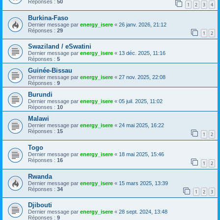
Réponses :
50
1
2
3
4
Burkina-Faso
Dernier message par
energy_isere
«
26 janv. 2026, 21:12
Réponses :
29
1
2
Swaziland / eSwatini
Dernier message par
energy_isere
«
13 déc. 2025, 11:16
Réponses :
5
Guinée-Bissau
Dernier message par
energy_isere
«
27 nov. 2025, 22:08
Réponses :
9
Burundi
Dernier message par
energy_isere
«
05 juil. 2025, 11:02
Réponses :
10
Malawi
Dernier message par
energy_isere
«
24 mai 2025, 16:22
Réponses :
15
1
2
Togo
Dernier message par
energy_isere
«
18 mai 2025, 15:46
Réponses :
16
1
2
Rwanda
Dernier message par
energy_isere
«
15 mars 2025, 13:39
Réponses :
34
1
2
3
Djibouti
Dernier message par
energy_isere
«
28 sept. 2024, 13:48
Réponses :
9