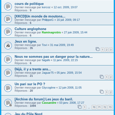
cours de politique
Dernier message par
kercoz
«
12 oct. 2009, 19:07
Réponses :
9
[XKCD]Un monde de moutons...
Dernier message par
PhilippeG
«
16 juil. 2009, 09:17
Réponses :
6
Culture anglophone
Dernier message par
Raminagrobis
«
27 juin 2009, 15:44
Réponses :
6
Jeux en ligne.
Dernier message par
Tovi
«
31 mai 2009, 19:49
Réponses :
35
1
2
3
Nous ne sommes pas un danger pour la nature...
Dernier message par
faigafe
«
11 janv. 2009, 22:15
Réponses :
6
Déjà, il y a trente ans...
Dernier message par
Jaguar75
«
05 janv. 2009, 15:54
Réponses :
21
1
2
Un pari sur le PO ?
Dernier message par
Glycogène
«
12 juin 2008, 11:05
Réponses :
20
1
2
[Archive du forum] Les jeux du baril.
Dernier message par
Cassandre
«
03 janv. 2008, 17:27
Réponses :
1094
1
70
71
72
73
…
Jeu du Pôle Nord