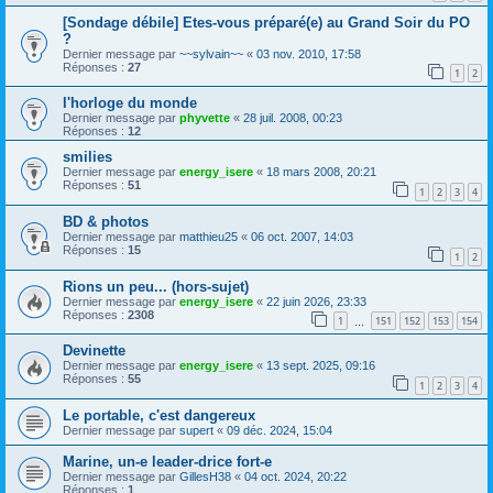
[Sondage débile] Etes-vous préparé(e) au Grand Soir du PO
?
Dernier message par
~~sylvain~~
«
03 nov. 2010, 17:58
Réponses :
27
1
2
l'horloge du monde
Dernier message par
phyvette
«
28 juil. 2008, 00:23
Réponses :
12
smilies
Dernier message par
energy_isere
«
18 mars 2008, 20:21
Réponses :
51
1
2
3
4
BD & photos
Dernier message par
matthieu25
«
06 oct. 2007, 14:03
Réponses :
15
1
2
Rions un peu... (hors-sujet)
Dernier message par
energy_isere
«
22 juin 2026, 23:33
Réponses :
2308
1
151
152
153
154
…
Devinette
Dernier message par
energy_isere
«
13 sept. 2025, 09:16
Réponses :
55
1
2
3
4
Le portable, c'est dangereux
Dernier message par
supert
«
09 déc. 2024, 15:04
Marine, un-e leader-drice fort-e
Dernier message par
GillesH38
«
04 oct. 2024, 20:22
Réponses :
1