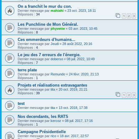
On a franchit le mur du con.
Dernier message par
mahiahi
«
23 oct. 2023, 18:11
Réponses :
34
1
2
3
Les Punchline de Mon Général.
Dernier message par
phyvette
«
03 avr. 2023, 10:45
Réponses :
8
Ces emmerdeurs d'humains...
Dernier message par
Jeudi
«
28 août 2022, 20:16
Réponses :
4
Le jeu des 7 erreurs de l'énergie.
Dernier message par
doberso
«
08 juil. 2022, 10:49
Réponses :
7
terre plate
Dernier message par
Remundo
«
24 févr. 2020, 21:13
Réponses :
1
Projets et réalisations extravagantes
Dernier message par
tita
«
20 oct. 2019, 21:21
Réponses :
39
1
2
3
test
Dernier message par
tita
«
13 oct. 2018, 17:38
Nos decendants, les RATS
Dernier message par
kercoz
«
08 juil. 2017, 17:16
Réponses :
1
Campagne Présidentielle
Dernier message par
rico
«
18 avr. 2017, 22:57