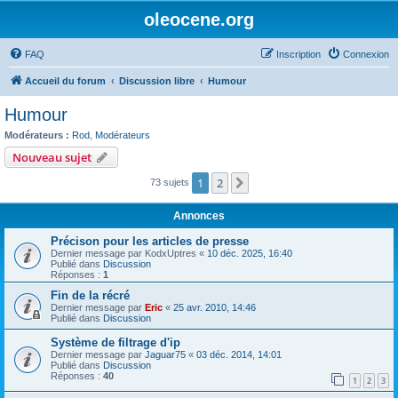
oleocene.org
FAQ
Inscription
Connexion
Accueil du forum
Discussion libre
Humour
Humour
Modérateurs :
Rod
,
Modérateurs
Nouveau sujet
1
2
Suivant
73 sujets
Annonces
Précison pour les articles de presse
Dernier message par
KodxUptres
«
10 déc. 2025, 16:40
Publié dans
Discussion
Réponses :
1
Fin de la récré
Dernier message par
Eric
«
25 avr. 2010, 14:46
Publié dans
Discussion
Système de filtrage d'ip
Dernier message par
Jaguar75
«
03 déc. 2014, 14:01
Publié dans
Discussion
Réponses :
40
1
2
3