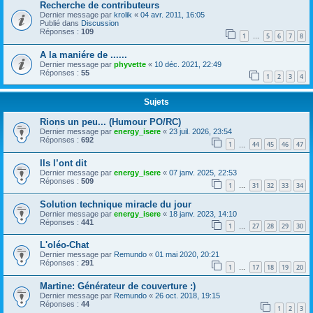
Recherche de contributeurs
Dernier message par
krolik
«
04 avr. 2011, 16:05
Publié dans
Discussion
Réponses :
109
1
5
6
7
8
…
A la maniére de ......
Dernier message par
phyvette
«
10 déc. 2021, 22:49
Réponses :
55
1
2
3
4
Sujets
Rions un peu... (Humour PO/RC)
Dernier message par
energy_isere
«
23 juil. 2026, 23:54
Réponses :
692
1
44
45
46
47
…
Ils l’ont dit
Dernier message par
energy_isere
«
07 janv. 2025, 22:53
Réponses :
509
1
31
32
33
34
…
Solution technique miracle du jour
Dernier message par
energy_isere
«
18 janv. 2023, 14:10
Réponses :
441
1
27
28
29
30
…
L'oléo-Chat
Dernier message par
Remundo
«
01 mai 2020, 20:21
Réponses :
291
1
17
18
19
20
…
Martine: Générateur de couverture :)
Dernier message par
Remundo
«
26 oct. 2018, 19:15
Réponses :
44
1
2
3