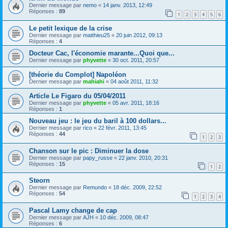
Dernier message par
nemo
«
14 janv. 2013, 12:49
Réponses :
89
1
2
3
4
5
6
Le petit lexique de la crise
Dernier message par
matthieu25
«
20 juin 2012, 09:13
Réponses :
4
Docteur Cac, l'économie marante...Quoi que...
Dernier message par
phyvette
«
30 oct. 2011, 20:57
[théorie du Complot] Napoléon
Dernier message par
mahiahi
«
04 août 2011, 11:32
Article Le Figaro du 05/04/2011
Dernier message par
phyvette
«
05 avr. 2011, 18:16
Réponses :
1
Nouveau jeu : le jeu du baril à 100 dollars...
Dernier message par
rico
«
22 févr. 2011, 13:45
Réponses :
44
1
2
3
Chanson sur le pic : Diminuer la dose
Dernier message par
papy_russe
«
22 janv. 2010, 20:31
Réponses :
15
1
2
Steorn
Dernier message par
Remundo
«
18 déc. 2009, 22:52
Réponses :
54
1
2
3
4
Pascal Lamy change de cap
Dernier message par
AJH
«
10 déc. 2009, 08:47
Réponses :
6