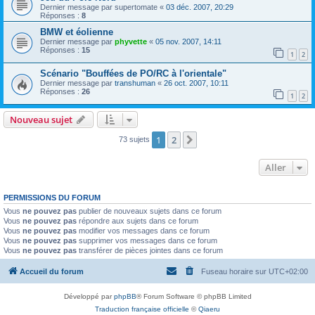
Dernier message par
supertomate
«
03 déc. 2007, 20:29
Réponses :
8
BMW et éolienne
Dernier message par
phyvette
«
05 nov. 2007, 14:11
Réponses :
15
1
2
Scénario "Bouffées de PO/RC à l'orientale"
Dernier message par
transhuman
«
26 oct. 2007, 10:11
Réponses :
26
1
2
Nouveau sujet
1
2
Suivant
73 sujets
Aller
PERMISSIONS DU FORUM
Vous
ne pouvez pas
publier de nouveaux sujets dans ce forum
Vous
ne pouvez pas
répondre aux sujets dans ce forum
Vous
ne pouvez pas
modifier vos messages dans ce forum
Vous
ne pouvez pas
supprimer vos messages dans ce forum
Vous
ne pouvez pas
transférer de pièces jointes dans ce forum
Accueil du forum
Fuseau horaire sur
UTC+02:00
Développé par
phpBB
® Forum Software © phpBB Limited
Traduction française officielle
©
Qiaeru