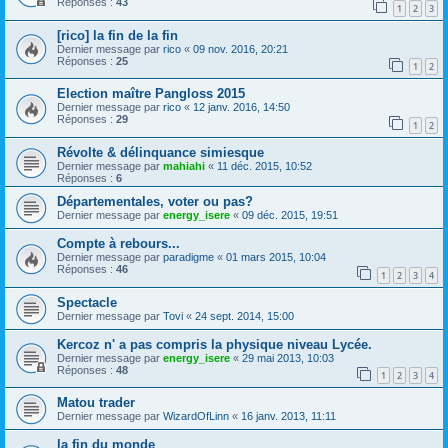
Réponses :
43
1
2
3
[rico] la fin de la fin
Dernier message par
rico
«
09 nov. 2016, 20:21
Réponses :
25
1
2
Election maître Pangloss 2015
Dernier message par
rico
«
12 janv. 2016, 14:50
Réponses :
29
1
2
Révolte & délinquance simiesque
Dernier message par
mahiahi
«
11 déc. 2015, 10:52
Réponses :
6
Départementales, voter ou pas?
Dernier message par
energy_isere
«
09 déc. 2015, 19:51
Compte à rebours...
Dernier message par
paradigme
«
01 mars 2015, 10:04
Réponses :
46
1
2
3
4
Spectacle
Dernier message par
Tovi
«
24 sept. 2014, 15:00
Kercoz n' a pas compris la physique niveau Lycée.
Dernier message par
energy_isere
«
29 mai 2013, 10:03
Réponses :
48
1
2
3
4
Matou trader
Dernier message par
WizardOfLinn
«
16 janv. 2013, 11:11
la fin du monde