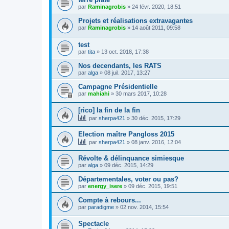
par
Raminagrobis
»
24 févr. 2020, 18:51
Projets et réalisations extravagantes
par
Raminagrobis
»
14 août 2011, 09:58
test
par
tita
»
13 oct. 2018, 17:38
Nos decendants, les RATS
par
alga
»
08 juil. 2017, 13:27
Campagne Présidentielle
par
mahiahi
»
30 mars 2017, 10:28
[rico] la fin de la fin
par
sherpa421
»
30 déc. 2015, 17:29
Election maître Pangloss 2015
par
sherpa421
»
08 janv. 2016, 12:04
Révolte & délinquance simiesque
par
alga
»
09 déc. 2015, 14:29
Départementales, voter ou pas?
par
energy_isere
»
09 déc. 2015, 19:51
Compte à rebours...
par
paradigme
»
02 nov. 2014, 15:54
Spectacle