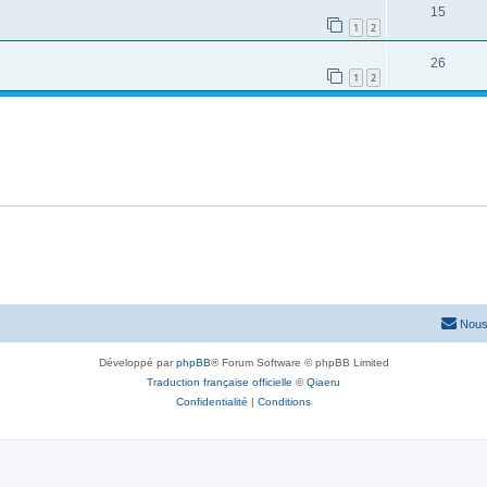
15
1
2
26
1
2
Nous
Développé par
phpBB
® Forum Software © phpBB Limited
Traduction française officielle
©
Qiaeru
Confidentialité
|
Conditions