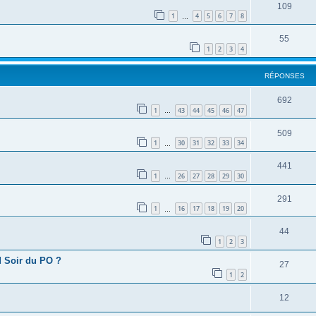
109
1
4
5
6
7
8
…
55
1
2
3
4
RÉPONSES
692
1
43
44
45
46
47
…
509
1
30
31
32
33
34
…
441
1
26
27
28
29
30
…
291
1
16
17
18
19
20
…
44
1
2
3
d Soir du PO ?
27
1
2
12