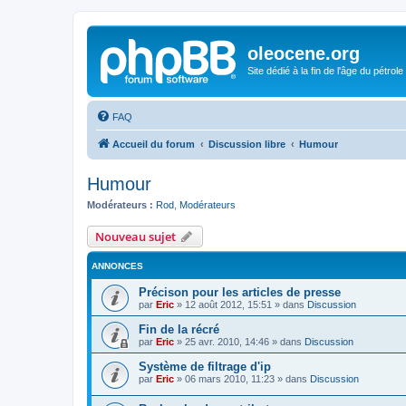
oleocene.org
Site dédié à la fin de l'âge du pétrole
FAQ
Accueil du forum
Discussion libre
Humour
Humour
Modérateurs :
Rod
,
Modérateurs
Nouveau sujet
ANNONCES
Précison pour les articles de presse
par
Eric
»
12 août 2012, 15:51
» dans
Discussion
Fin de la récré
par
Eric
»
25 avr. 2010, 14:46
» dans
Discussion
Système de filtrage d'ip
par
Eric
»
06 mars 2010, 11:23
» dans
Discussion