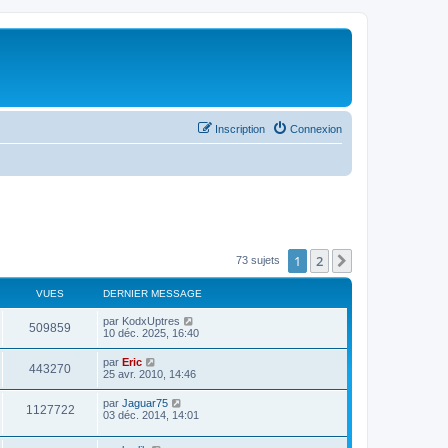
Inscription
Connexion
1
2
Suivant
73 sujets
VUES
DERNIER MESSAGE
par
KodxUptres
509859
10 déc. 2025, 16:40
par
Eric
443270
25 avr. 2010, 14:46
par
Jaguar75
1127722
03 déc. 2014, 14:01