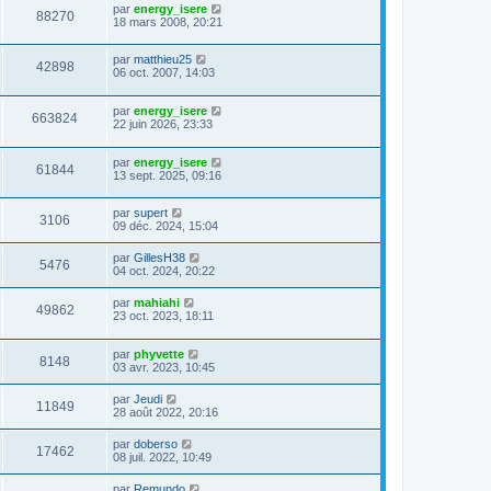
par
energy_isere
88270
18 mars 2008, 20:21
par
matthieu25
42898
06 oct. 2007, 14:03
par
energy_isere
663824
22 juin 2026, 23:33
par
energy_isere
61844
13 sept. 2025, 09:16
par
supert
3106
09 déc. 2024, 15:04
par
GillesH38
5476
04 oct. 2024, 20:22
par
mahiahi
49862
23 oct. 2023, 18:11
par
phyvette
8148
03 avr. 2023, 10:45
par
Jeudi
11849
28 août 2022, 20:16
par
doberso
17462
08 juil. 2022, 10:49
par
Remundo