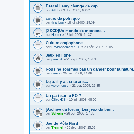
Pascal Lamy change de cap
par
AJH
»
09 déc. 2009, 08:22
cours de politique
par
ticaribou
»
18 juin 2008, 15:39
[XKCD]Un monde de moutons...
par
Hector
»
15 juil. 2009, 11:37
Culture anglophone
par
Environnement2100
»
20 déc. 2007, 09:05
Jeux en ligne.
par
peaknik
»
21 sept. 2007, 15:53
Nous ne sommes pas un danger pour la nature.
par
nemo
»
25 déc. 2008, 14:06
Déjà, il y a trente ans...
par
weremouse
»
21 oct. 2005, 21:35
Un pari sur le PO ?
par
GillesH38
»
10 juin 2008, 08:09
[Archive du forum] Les jeux du baril.
par
Sylvain
»
26 oct. 2005, 17:55
Jeu du Pôle Nord
par
Tiennel
»
03 déc. 2007, 15:32