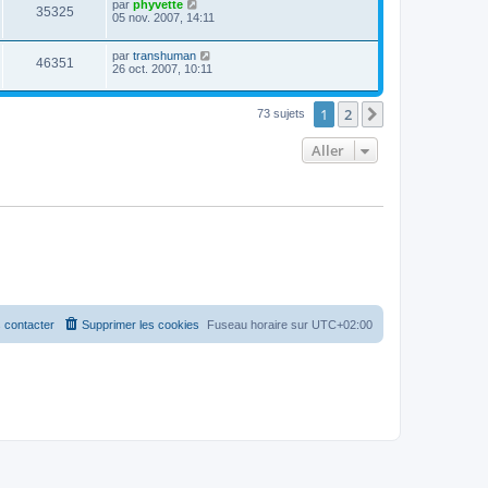
par
phyvette
35325
05 nov. 2007, 14:11
par
transhuman
46351
26 oct. 2007, 10:11
1
2
Suivant
73 sujets
Aller
 contacter
Supprimer les cookies
Fuseau horaire sur
UTC+02:00