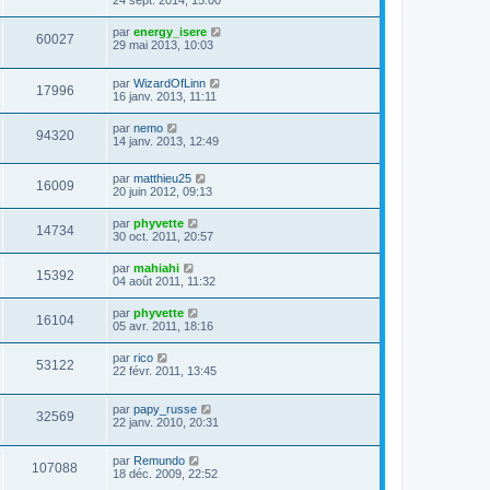
24 sept. 2014, 15:00
par
energy_isere
60027
29 mai 2013, 10:03
par
WizardOfLinn
17996
16 janv. 2013, 11:11
par
nemo
94320
14 janv. 2013, 12:49
par
matthieu25
16009
20 juin 2012, 09:13
par
phyvette
14734
30 oct. 2011, 20:57
par
mahiahi
15392
04 août 2011, 11:32
par
phyvette
16104
05 avr. 2011, 18:16
par
rico
53122
22 févr. 2011, 13:45
par
papy_russe
32569
22 janv. 2010, 20:31
par
Remundo
107088
18 déc. 2009, 22:52