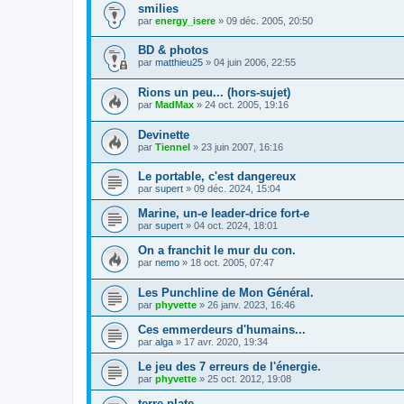
smilies
par
energy_isere
»
09 déc. 2005, 20:50
BD & photos
par
matthieu25
»
04 juin 2006, 22:55
Rions un peu... (hors-sujet)
par
MadMax
»
24 oct. 2005, 19:16
Devinette
par
Tiennel
»
23 juin 2007, 16:16
Le portable, c'est dangereux
par
supert
»
09 déc. 2024, 15:04
Marine, un-e leader-drice fort-e
par
supert
»
04 oct. 2024, 18:01
On a franchit le mur du con.
par
nemo
»
18 oct. 2005, 07:47
Les Punchline de Mon Général.
par
phyvette
»
26 janv. 2023, 16:46
Ces emmerdeurs d'humains...
par
alga
»
17 avr. 2020, 19:34
Le jeu des 7 erreurs de l'énergie.
par
phyvette
»
25 oct. 2012, 19:08
terre plate