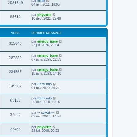
par
krolik
2031349
04 avr. 2011, 16:05
par
phyvette
85619
10 déc. 2021, 22:49
VUES
DERNIER MESSAGE
par
energy_isere
315046
23 juil. 2026, 23:54
par
energy_isere
287550
07 janv. 2025, 22:53
par
energy_isere
234565
18 janv. 2023, 14:10
par
Remundo
145507
01 mai 2020, 20:21
par
Remundo
65137
26 oct. 2018, 19:15
par
~~sylvain~~
37562
03 nov. 2010, 17:58
par
phyvette
22466
28 juil. 2008, 00:23