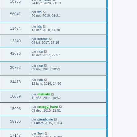
10365
24 févr. 2020, 21:13
par
tita
56041
20 oct. 2019, 21:21
par
tita
11484
13 oct. 2018, 17:38
par
kercoz
12340
08 juil. 2017, 17:16
par
rico
42636
18 avr. 2017, 22:57
par
rico
30792
09 nov. 2016, 20:21
par
rico
34473
12 janv. 2016, 14:50
par
mahiahi
16039
11 déc. 2015, 10:52
par
energy_isere
15096
09 déc. 2015, 19:51
par
paradigme
58956
01 mars 2015, 10:04
par
Tovi
17147