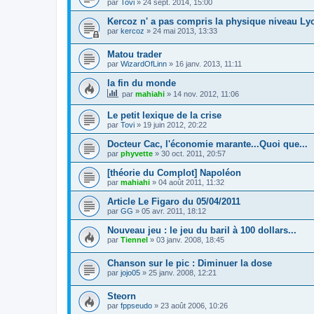
par
Tovi
»
24 sept. 2014, 15:00
Kercoz n' a pas compris la physique niveau Ly
par
kercoz
»
24 mai 2013, 13:33
Matou trader
par
WizardOfLinn
»
16 janv. 2013, 11:11
la fin du monde
par
mahiahi
»
14 nov. 2012, 11:06
Le petit lexique de la crise
par
Tovi
»
19 juin 2012, 20:22
Docteur Cac, l'économie marante...Quoi que...
par
phyvette
»
30 oct. 2011, 20:57
[théorie du Complot] Napoléon
par
mahiahi
»
04 août 2011, 11:32
Article Le Figaro du 05/04/2011
par
GG
»
05 avr. 2011, 18:12
Nouveau jeu : le jeu du baril à 100 dollars...
par
Tiennel
»
03 janv. 2008, 18:45
Chanson sur le pic : Diminuer la dose
par
jojo05
»
25 janv. 2008, 12:21
Steorn
par
fppseudo
»
23 août 2006, 10:26