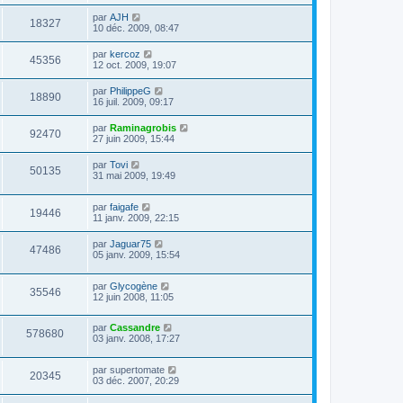
par
AJH
18327
10 déc. 2009, 08:47
par
kercoz
45356
12 oct. 2009, 19:07
par
PhilippeG
18890
16 juil. 2009, 09:17
par
Raminagrobis
92470
27 juin 2009, 15:44
par
Tovi
50135
31 mai 2009, 19:49
par
faigafe
19446
11 janv. 2009, 22:15
par
Jaguar75
47486
05 janv. 2009, 15:54
par
Glycogène
35546
12 juin 2008, 11:05
par
Cassandre
578680
03 janv. 2008, 17:27
par
supertomate
20345
03 déc. 2007, 20:29