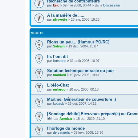
Recherche de contributeurs
par
Eric
»
09 mai 2008, 00:44
» dans
Discussion
A la maniére de ......
par
phyvette
»
28 avr. 2008, 19:23
SUJETS
Rions un peu... (Humour PO/RC)
par
Sylvain
»
19 déc. 2004, 13:07
Ils l’ont dit
par
lionstone
»
31 août 2005, 10:07
Solution technique miracle du jour
par
mahiahi
»
19 janv. 2005, 14:41
L'oléo-Chat
par
mrlargo
»
10 nov. 2006, 00:13
Martine: Générateur de couverture :)
par
kouack
»
26 oct. 2007, 14:12
[Sondage débile] Etes-vous préparé(e) au Gran
par
Aerobar
»
18 oct. 2010, 21:10
l'horloge du monde
par
de vangelis
»
09 févr. 2008, 13:30