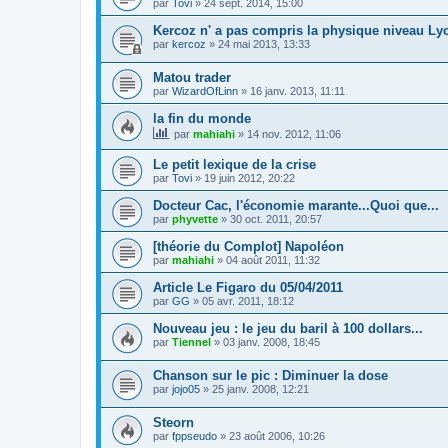
par
Tovi
»
24 sept. 2014, 15:00
Kercoz n' a pas compris la physique niveau Ly
par
kercoz
»
24 mai 2013, 13:33
Matou trader
par
WizardOfLinn
»
16 janv. 2013, 11:11
la fin du monde
par
mahiahi
»
14 nov. 2012, 11:06
Le petit lexique de la crise
par
Tovi
»
19 juin 2012, 20:22
Docteur Cac, l'économie marante...Quoi que...
par
phyvette
»
30 oct. 2011, 20:57
[théorie du Complot] Napoléon
par
mahiahi
»
04 août 2011, 11:32
Article Le Figaro du 05/04/2011
par
GG
»
05 avr. 2011, 18:12
Nouveau jeu : le jeu du baril à 100 dollars...
par
Tiennel
»
03 janv. 2008, 18:45
Chanson sur le pic : Diminuer la dose
par
jojo05
»
25 janv. 2008, 12:21
Steorn
par
fppseudo
»
23 août 2006, 10:26