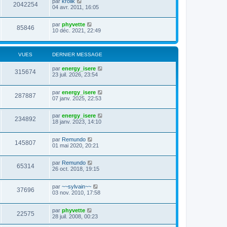
par
krolik
2042254
04 avr. 2011, 16:05
par
phyvette
85846
10 déc. 2021, 22:49
VUES
DERNIER MESSAGE
par
energy_isere
315674
23 juil. 2026, 23:54
par
energy_isere
287887
07 janv. 2025, 22:53
par
energy_isere
234892
18 janv. 2023, 14:10
par
Remundo
145807
01 mai 2020, 20:21
par
Remundo
65314
26 oct. 2018, 19:15
par
~~sylvain~~
37696
03 nov. 2010, 17:58
par
phyvette
22575
28 juil. 2008, 00:23