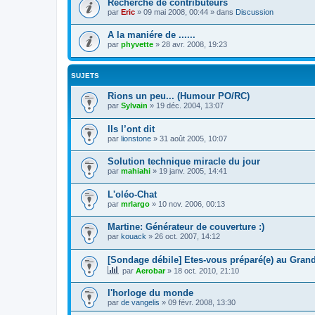
Recherche de contributeurs
par
Eric
»
09 mai 2008, 00:44
» dans
Discussion
A la maniére de ......
par
phyvette
»
28 avr. 2008, 19:23
SUJETS
Rions un peu... (Humour PO/RC)
par
Sylvain
»
19 déc. 2004, 13:07
Ils l’ont dit
par
lionstone
»
31 août 2005, 10:07
Solution technique miracle du jour
par
mahiahi
»
19 janv. 2005, 14:41
L'oléo-Chat
par
mrlargo
»
10 nov. 2006, 00:13
Martine: Générateur de couverture :)
par
kouack
»
26 oct. 2007, 14:12
[Sondage débile] Etes-vous préparé(e) au Gran
par
Aerobar
»
18 oct. 2010, 21:10
l'horloge du monde
par
de vangelis
»
09 févr. 2008, 13:30