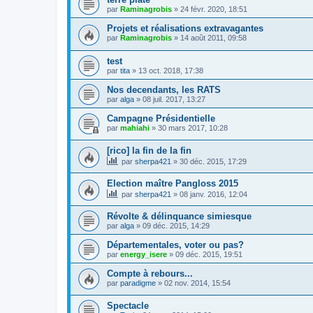
par
Raminagrobis
»
24 févr. 2020, 18:51
Projets et réalisations extravagantes
par
Raminagrobis
»
14 août 2011, 09:58
test
par
tita
»
13 oct. 2018, 17:38
Nos decendants, les RATS
par
alga
»
08 juil. 2017, 13:27
Campagne Présidentielle
par
mahiahi
»
30 mars 2017, 10:28
[rico] la fin de la fin
par
sherpa421
»
30 déc. 2015, 17:29
Election maître Pangloss 2015
par
sherpa421
»
08 janv. 2016, 12:04
Révolte & délinquance simiesque
par
alga
»
09 déc. 2015, 14:29
Départementales, voter ou pas?
par
energy_isere
»
09 déc. 2015, 19:51
Compte à rebours...
par
paradigme
»
02 nov. 2014, 15:54
Spectacle