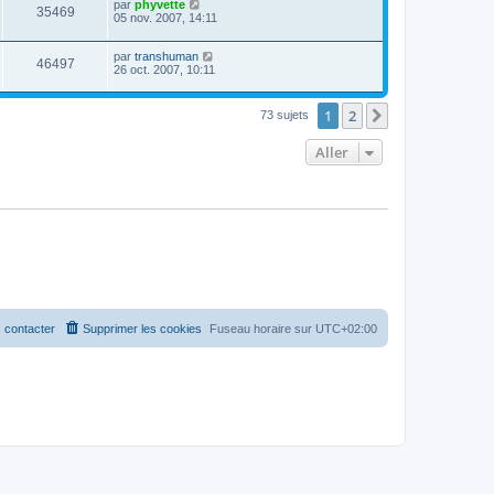
par
phyvette
35469
05 nov. 2007, 14:11
par
transhuman
46497
26 oct. 2007, 10:11
1
2
Suivant
73 sujets
Aller
 contacter
Supprimer les cookies
Fuseau horaire sur
UTC+02:00