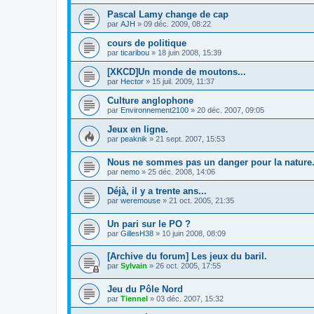
Pascal Lamy change de cap
par
AJH
»
09 déc. 2009, 08:22
cours de politique
par
ticaribou
»
18 juin 2008, 15:39
[XKCD]Un monde de moutons...
par
Hector
»
15 juil. 2009, 11:37
Culture anglophone
par
Environnement2100
»
20 déc. 2007, 09:05
Jeux en ligne.
par
peaknik
»
21 sept. 2007, 15:53
Nous ne sommes pas un danger pour la nature.
par
nemo
»
25 déc. 2008, 14:06
Déjà, il y a trente ans...
par
weremouse
»
21 oct. 2005, 21:35
Un pari sur le PO ?
par
GillesH38
»
10 juin 2008, 08:09
[Archive du forum] Les jeux du baril.
par
Sylvain
»
26 oct. 2005, 17:55
Jeu du Pôle Nord
par
Tiennel
»
03 déc. 2007, 15:32