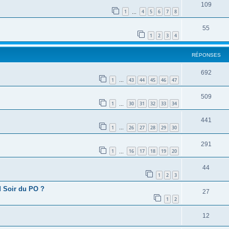
109
1
4
5
6
7
8
…
55
1
2
3
4
RÉPONSES
692
1
43
44
45
46
47
…
509
1
30
31
32
33
34
…
441
1
26
27
28
29
30
…
291
1
16
17
18
19
20
…
44
1
2
3
d Soir du PO ?
27
1
2
12