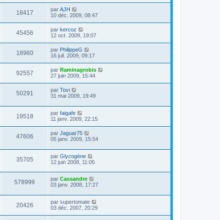
par
AJH
18417
10 déc. 2009, 08:47
par
kercoz
45456
12 oct. 2009, 19:07
par
PhilippeG
18960
16 juil. 2009, 09:17
par
Raminagrobis
92557
27 juin 2009, 15:44
par
Tovi
50291
31 mai 2009, 19:49
par
faigafe
19518
11 janv. 2009, 22:15
par
Jaguar75
47606
05 janv. 2009, 15:54
par
Glycogène
35705
12 juin 2008, 11:05
par
Cassandre
578999
03 janv. 2008, 17:27
par
supertomate
20426
03 déc. 2007, 20:29