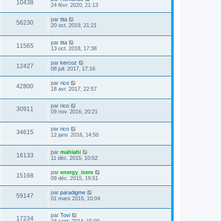
10438
24 févr. 2020, 21:13
par
tita
56230
20 oct. 2019, 21:21
par
tita
11565
13 oct. 2018, 17:38
par
kercoz
12427
08 juil. 2017, 17:16
par
rico
42800
18 avr. 2017, 22:57
par
rico
30911
09 nov. 2016, 20:21
par
rico
34615
12 janv. 2016, 14:50
par
mahiahi
16133
11 déc. 2015, 10:52
par
energy_isere
15168
09 déc. 2015, 19:51
par
paradigme
59147
01 mars 2015, 10:04
par
Tovi
17234