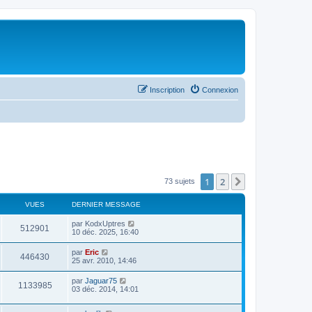
Inscription
Connexion
1
2
Suivant
73 sujets
VUES
DERNIER MESSAGE
par
KodxUptres
512901
10 déc. 2025, 16:40
par
Eric
446430
25 avr. 2010, 14:46
par
Jaguar75
1133985
03 déc. 2014, 14:01