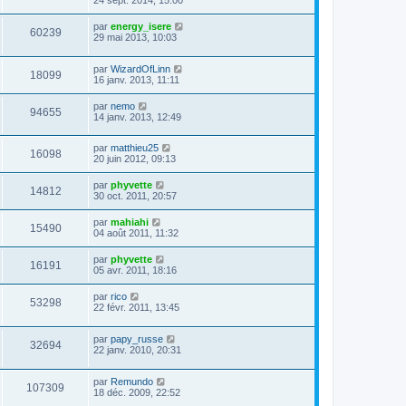
24 sept. 2014, 15:00
par
energy_isere
60239
29 mai 2013, 10:03
par
WizardOfLinn
18099
16 janv. 2013, 11:11
par
nemo
94655
14 janv. 2013, 12:49
par
matthieu25
16098
20 juin 2012, 09:13
par
phyvette
14812
30 oct. 2011, 20:57
par
mahiahi
15490
04 août 2011, 11:32
par
phyvette
16191
05 avr. 2011, 18:16
par
rico
53298
22 févr. 2011, 13:45
par
papy_russe
32694
22 janv. 2010, 20:31
par
Remundo
107309
18 déc. 2009, 22:52