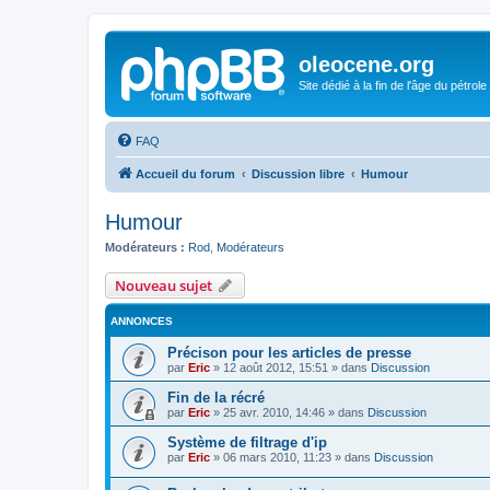
oleocene.org
Site dédié à la fin de l'âge du pétrole
FAQ
Accueil du forum
Discussion libre
Humour
Humour
Modérateurs :
Rod
,
Modérateurs
Nouveau sujet
ANNONCES
Précison pour les articles de presse
par
Eric
»
12 août 2012, 15:51
» dans
Discussion
Fin de la récré
par
Eric
»
25 avr. 2010, 14:46
» dans
Discussion
Système de filtrage d'ip
par
Eric
»
06 mars 2010, 11:23
» dans
Discussion