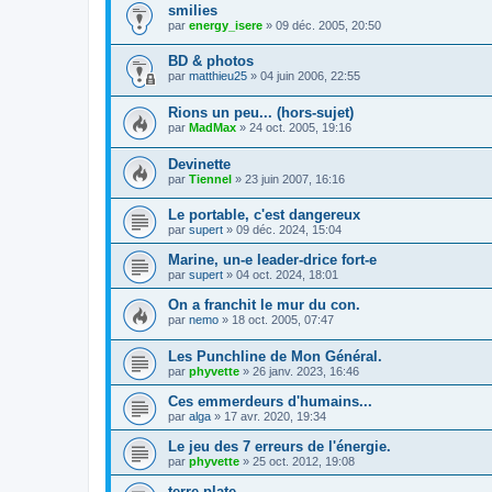
smilies
par
energy_isere
»
09 déc. 2005, 20:50
BD & photos
par
matthieu25
»
04 juin 2006, 22:55
Rions un peu... (hors-sujet)
par
MadMax
»
24 oct. 2005, 19:16
Devinette
par
Tiennel
»
23 juin 2007, 16:16
Le portable, c'est dangereux
par
supert
»
09 déc. 2024, 15:04
Marine, un-e leader-drice fort-e
par
supert
»
04 oct. 2024, 18:01
On a franchit le mur du con.
par
nemo
»
18 oct. 2005, 07:47
Les Punchline de Mon Général.
par
phyvette
»
26 janv. 2023, 16:46
Ces emmerdeurs d'humains...
par
alga
»
17 avr. 2020, 19:34
Le jeu des 7 erreurs de l'énergie.
par
phyvette
»
25 oct. 2012, 19:08
terre plate