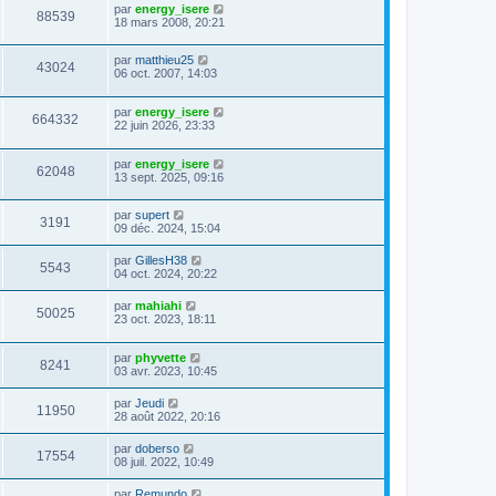
par
energy_isere
88539
18 mars 2008, 20:21
par
matthieu25
43024
06 oct. 2007, 14:03
par
energy_isere
664332
22 juin 2026, 23:33
par
energy_isere
62048
13 sept. 2025, 09:16
par
supert
3191
09 déc. 2024, 15:04
par
GillesH38
5543
04 oct. 2024, 20:22
par
mahiahi
50025
23 oct. 2023, 18:11
par
phyvette
8241
03 avr. 2023, 10:45
par
Jeudi
11950
28 août 2022, 20:16
par
doberso
17554
08 juil. 2022, 10:49
par
Remundo