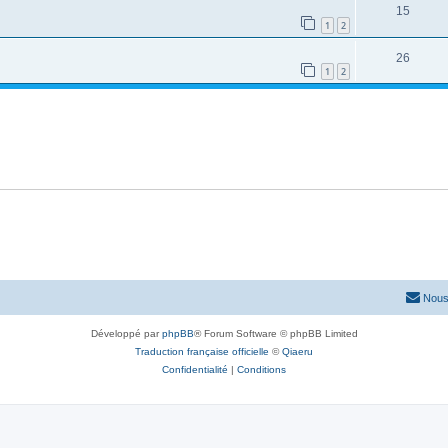
15
1
2
26
1
2
Nous
Développé par
phpBB
® Forum Software © phpBB Limited
Traduction française officielle
©
Qiaeru
Confidentialité
|
Conditions