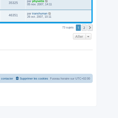
par
phyvette
35325
05 nov. 2007, 14:11
par
transhuman
46351
26 oct. 2007, 10:11
1
2
Suivant
73 sujets
Aller
 contacter
Supprimer les cookies
Fuseau horaire sur
UTC+02:00