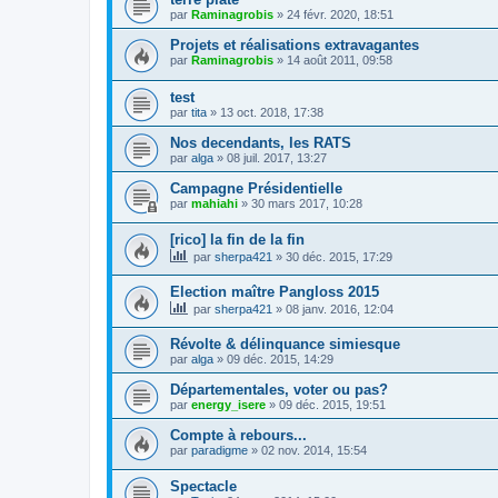
par
Raminagrobis
»
24 févr. 2020, 18:51
Projets et réalisations extravagantes
par
Raminagrobis
»
14 août 2011, 09:58
test
par
tita
»
13 oct. 2018, 17:38
Nos decendants, les RATS
par
alga
»
08 juil. 2017, 13:27
Campagne Présidentielle
par
mahiahi
»
30 mars 2017, 10:28
[rico] la fin de la fin
par
sherpa421
»
30 déc. 2015, 17:29
Election maître Pangloss 2015
par
sherpa421
»
08 janv. 2016, 12:04
Révolte & délinquance simiesque
par
alga
»
09 déc. 2015, 14:29
Départementales, voter ou pas?
par
energy_isere
»
09 déc. 2015, 19:51
Compte à rebours...
par
paradigme
»
02 nov. 2014, 15:54
Spectacle