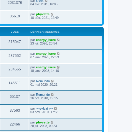
par
krolik
2031376
04 avr. 2011, 16:05
par
phyvette
85619
10 déc. 2021, 22:49
VUES
DERNIER MESSAGE
par
energy_isere
315047
23 juil. 2026, 23:54
par
energy_isere
287552
07 janv. 2025, 22:53
par
energy_isere
234565
18 janv. 2023, 14:10
par
Remundo
145511
01 mai 2020, 20:21
par
Remundo
65137
26 oct. 2018, 19:15
par
~~sylvain~~
37563
03 nov. 2010, 17:58
par
phyvette
22466
28 juil. 2008, 00:23