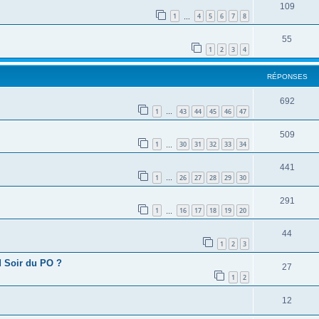
109
1
4
5
6
7
8
…
55
1
2
3
4
RÉPONSES
692
1
43
44
45
46
47
…
509
1
30
31
32
33
34
…
441
1
26
27
28
29
30
…
291
1
16
17
18
19
20
…
44
1
2
3
d Soir du PO ?
27
1
2
12