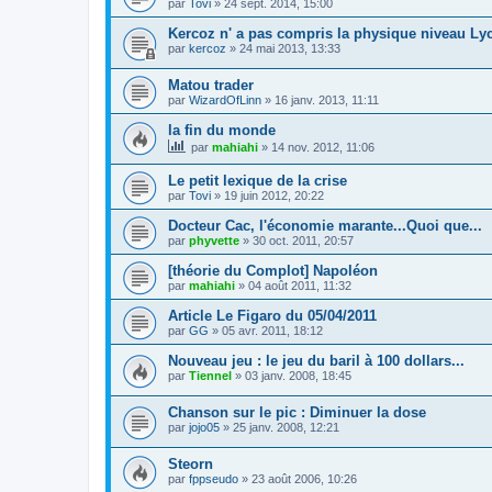
par
Tovi
»
24 sept. 2014, 15:00
Kercoz n' a pas compris la physique niveau Ly
par
kercoz
»
24 mai 2013, 13:33
Matou trader
par
WizardOfLinn
»
16 janv. 2013, 11:11
la fin du monde
par
mahiahi
»
14 nov. 2012, 11:06
Le petit lexique de la crise
par
Tovi
»
19 juin 2012, 20:22
Docteur Cac, l'économie marante...Quoi que...
par
phyvette
»
30 oct. 2011, 20:57
[théorie du Complot] Napoléon
par
mahiahi
»
04 août 2011, 11:32
Article Le Figaro du 05/04/2011
par
GG
»
05 avr. 2011, 18:12
Nouveau jeu : le jeu du baril à 100 dollars...
par
Tiennel
»
03 janv. 2008, 18:45
Chanson sur le pic : Diminuer la dose
par
jojo05
»
25 janv. 2008, 12:21
Steorn
par
fppseudo
»
23 août 2006, 10:26