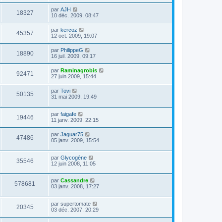
par
AJH
18327
10 déc. 2009, 08:47
par
kercoz
45357
12 oct. 2009, 19:07
par
PhilippeG
18890
16 juil. 2009, 09:17
par
Raminagrobis
92471
27 juin 2009, 15:44
par
Tovi
50135
31 mai 2009, 19:49
par
faigafe
19446
11 janv. 2009, 22:15
par
Jaguar75
47486
05 janv. 2009, 15:54
par
Glycogène
35546
12 juin 2008, 11:05
par
Cassandre
578681
03 janv. 2008, 17:27
par
supertomate
20345
03 déc. 2007, 20:29