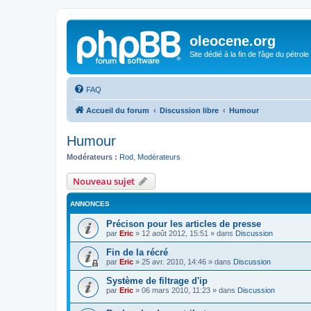
oleocene.org
Site dédié à la fin de l'âge du pétrole
FAQ
Accueil du forum
Discussion libre
Humour
Humour
Modérateurs :
Rod
,
Modérateurs
Nouveau sujet
ANNONCES
Précison pour les articles de presse
par
Eric
»
12 août 2012, 15:51
» dans
Discussion
Fin de la récré
par
Eric
»
25 avr. 2010, 14:46
» dans
Discussion
Système de filtrage d'ip
par
Eric
»
06 mars 2010, 11:23
» dans
Discussion