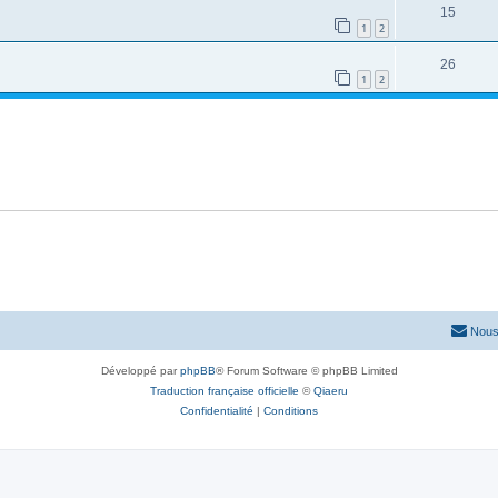
15
1
2
26
1
2
Nous
Développé par
phpBB
® Forum Software © phpBB Limited
Traduction française officielle
©
Qiaeru
Confidentialité
|
Conditions