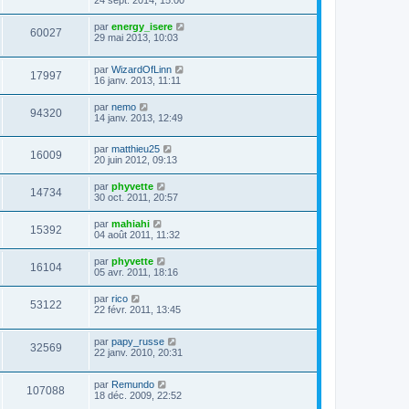
24 sept. 2014, 15:00
par
energy_isere
60027
29 mai 2013, 10:03
par
WizardOfLinn
17997
16 janv. 2013, 11:11
par
nemo
94320
14 janv. 2013, 12:49
par
matthieu25
16009
20 juin 2012, 09:13
par
phyvette
14734
30 oct. 2011, 20:57
par
mahiahi
15392
04 août 2011, 11:32
par
phyvette
16104
05 avr. 2011, 18:16
par
rico
53122
22 févr. 2011, 13:45
par
papy_russe
32569
22 janv. 2010, 20:31
par
Remundo
107088
18 déc. 2009, 22:52