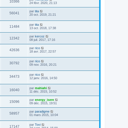
10366
24 févr. 2020, 21:13
par
tita
56041
20 oct. 2019, 21:21
par
tita
11484
13 oct. 2018, 17:38
par
kercoz
12342
08 juil. 2017, 17:16
par
rico
42636
18 avr. 2017, 22:57
par
rico
30792
09 nov. 2016, 20:21
par
rico
34473
12 janv. 2016, 14:50
par
mahiahi
16040
11 déc. 2015, 10:52
par
energy_isere
15096
09 déc. 2015, 19:51
par
paradigme
58957
01 mars 2015, 10:04
par
Tovi
17147