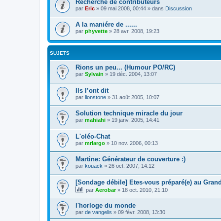
Recherche de contributeurs
par
Eric
»
09 mai 2008, 00:44
» dans
Discussion
A la maniére de ......
par
phyvette
»
28 avr. 2008, 19:23
SUJETS
Rions un peu... (Humour PO/RC)
par
Sylvain
»
19 déc. 2004, 13:07
Ils l’ont dit
par
lionstone
»
31 août 2005, 10:07
Solution technique miracle du jour
par
mahiahi
»
19 janv. 2005, 14:41
L'oléo-Chat
par
mrlargo
»
10 nov. 2006, 00:13
Martine: Générateur de couverture :)
par
kouack
»
26 oct. 2007, 14:12
[Sondage débile] Etes-vous préparé(e) au Gran
par
Aerobar
»
18 oct. 2010, 21:10
l'horloge du monde
par
de vangelis
»
09 févr. 2008, 13:30