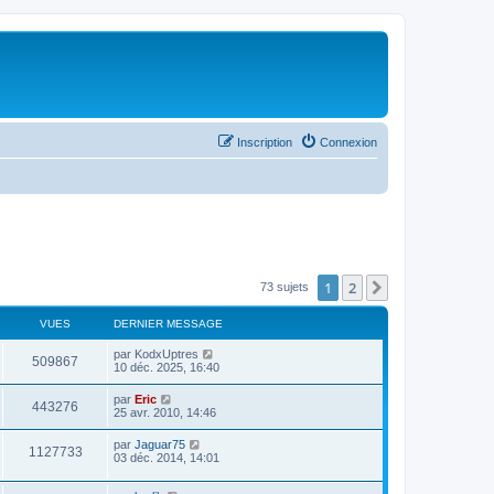
Inscription
Connexion
1
2
Suivant
73 sujets
VUES
DERNIER MESSAGE
par
KodxUptres
509867
10 déc. 2025, 16:40
par
Eric
443276
25 avr. 2010, 14:46
par
Jaguar75
1127733
03 déc. 2014, 14:01