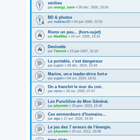
smilies
par
energy_isere
»
09 déc. 2005, 20:50
BD & photos
par
matthieu25
»
04 juin 2006, 22:55
Rions un peu... (hors-sujet)
par
MadMax
»
24 oct. 2005, 19:16
Devinette
par
Tiennel
»
23 juin 2007, 16:16
Le portable, c'est dangereux
par
supert
»
09 déc. 2024, 15:04
Marine, un-e leader-drice fort-e
par
supert
»
04 oct. 2024, 18:01
On a franchit le mur du con.
par
nemo
»
18 oct. 2005, 07:47
Les Punchline de Mon Général.
par
phyvette
»
26 janv. 2023, 16:46
Ces emmerdeurs d'humains...
par
alga
»
17 avr. 2020, 19:34
Le jeu des 7 erreurs de l'énergie.
par
phyvette
»
25 oct. 2012, 19:08
terre plate