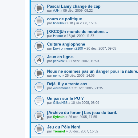
Pascal Lamy change de cap
par
AJH
»
09 déc. 2009, 08:22
cours de politique
par
ticaribou
»
18 juin 2008, 15:39
[XKCD]Un monde de moutons...
par
Hector
»
15 juil. 2009, 11:37
Culture anglophone
par
Environnement2100
»
20 déc. 2007, 09:05
Jeux en ligne.
par
peaknik
»
21 sept. 2007, 15:53
Nous ne sommes pas un danger pour la nature.
par
nemo
»
25 déc. 2008, 14:06
Déjà, il y a trente ans...
par
weremouse
»
21 oct. 2005, 21:35
Un pari sur le PO ?
par
GillesH38
»
10 juin 2008, 08:09
[Archive du forum] Les jeux du baril.
par
Sylvain
»
26 oct. 2005, 17:55
Jeu du Pôle Nord
par
Tiennel
»
03 déc. 2007, 15:32