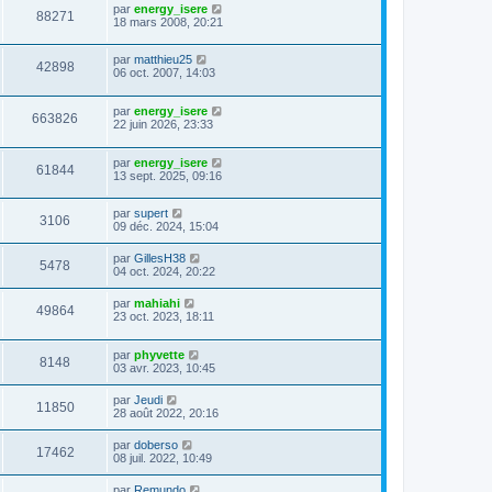
par
energy_isere
88271
18 mars 2008, 20:21
par
matthieu25
42898
06 oct. 2007, 14:03
par
energy_isere
663826
22 juin 2026, 23:33
par
energy_isere
61844
13 sept. 2025, 09:16
par
supert
3106
09 déc. 2024, 15:04
par
GillesH38
5478
04 oct. 2024, 20:22
par
mahiahi
49864
23 oct. 2023, 18:11
par
phyvette
8148
03 avr. 2023, 10:45
par
Jeudi
11850
28 août 2022, 20:16
par
doberso
17462
08 juil. 2022, 10:49
par
Remundo