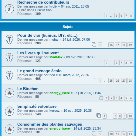
Recherche de contributeurs
Dernier message par
krolik
«
04 avr. 2011, 16:05
Publié dans
Discussion
Réponses :
109
1
5
6
7
8
…
Sujets
Pour de vrai (humus, DIY, etc...)
Dernier message par
mobar
«
24 juil. 2026, 07:06
Réponses :
280
1
16
17
18
19
…
Les livres qui sauvent
Dernier message par
MadMax
«
09 avr. 2013, 16:30
Réponses :
121
1
6
7
8
9
…
Le grand ménage écolo
Dernier message par
rico
«
10 mars 2012, 22:26
Réponses :
408
1
25
26
27
28
…
Le Biochar
Dernier message par
energy_isere
«
27 juin 2026, 11:46
Réponses :
88
1
2
3
4
5
6
Simplicité volontaire
Dernier message par
kercoz
«
10 oct. 2025, 10:38
Réponses :
148
1
7
8
9
10
…
Consommer des plantes sauvages
Dernier message par
energy_isere
«
14 juil. 2025, 23:34
Réponses :
181
1
10
11
12
13
…