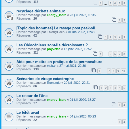
Réponses :
117
1
5
6
7
8
…
recyclage déchets animaux
Dernier message par
energy_isere
«
23 juil. 2022, 10:35
Réponses :
26
1
2
[Topic des hommes] Le rasage post peak-oil.
Dernier message par
ThierryCoch
«
01 mai 2022, 12:48
Réponses :
62
1
2
3
4
5
Les Oléocèniens sont-ils décroissants ?
Dernier message par
phyvette
«
12 janv. 2022, 12:52
Réponses :
111
1
5
6
7
8
…
Aide pour mettre en pratique de la permaculture
Dernier message par
mobar
«
27 mai 2021, 22:36
Réponses :
138
1
7
8
9
10
…
Scénarios de virage catastrophe
Dernier message par
Remundo
«
20 juil. 2020, 22:21
Réponses :
86
1
2
3
4
5
6
Le retour de l'âne
Dernier message par
energy_isere
«
01 juil. 2020, 18:27
Réponses :
27
1
2
Le télétravail
Dernier message par
energy_isere
«
04 juin 2020, 00:23
Réponses :
22
1
2