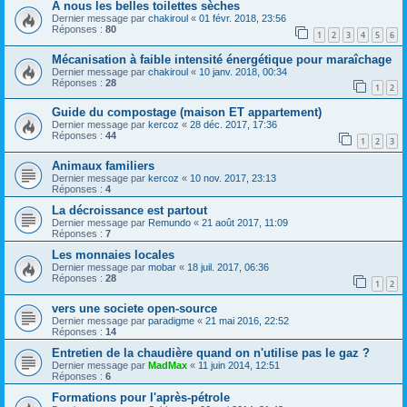
A nous les belles toilettes sèches
Dernier message par
chakiroul
«
01 févr. 2018, 23:56
Réponses :
80
1
2
3
4
5
6
Mécanisation à faible intensité énergétique pour maraîchage
Dernier message par
chakiroul
«
10 janv. 2018, 00:34
Réponses :
28
1
2
Guide du compostage (maison ET appartement)
Dernier message par
kercoz
«
28 déc. 2017, 17:36
Réponses :
44
1
2
3
Animaux familiers
Dernier message par
kercoz
«
10 nov. 2017, 23:13
Réponses :
4
La décroissance est partout
Dernier message par
Remundo
«
21 août 2017, 11:09
Réponses :
7
Les monnaies locales
Dernier message par
mobar
«
18 juil. 2017, 06:36
Réponses :
28
1
2
vers une societe open-source
Dernier message par
paradigme
«
21 mai 2016, 22:52
Réponses :
14
Entretien de la chaudière quand on n'utilise pas le gaz ?
Dernier message par
MadMax
«
11 juin 2014, 12:51
Réponses :
6
Formations pour l'après-pétrole