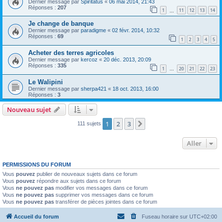
Dernier message par
Spiritatus
«
06 mai 2014, 21:43
Réponses :
207
1
11
12
13
14
…
Je change de banque
Dernier message par
paradigme
«
02 févr. 2014, 10:32
Réponses :
69
1
2
3
4
5
Acheter des terres agricoles
Dernier message par
kercoz
«
20 déc. 2013, 20:09
Réponses :
335
1
20
21
22
23
…
Le Walipini
Dernier message par
sherpa421
«
18 oct. 2013, 16:00
Réponses :
3
Nouveau sujet
1
2
3
Suivant
111 sujets
Aller
PERMISSIONS DU FORUM
Vous
pouvez
publier de nouveaux sujets dans ce forum
Vous
pouvez
répondre aux sujets dans ce forum
Vous
ne pouvez pas
modifier vos messages dans ce forum
Vous
ne pouvez pas
supprimer vos messages dans ce forum
Vous
ne pouvez pas
transférer de pièces jointes dans ce forum
Accueil du forum
Fuseau horaire sur
UTC+02:00