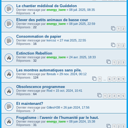
Le chantier médiéval de Guédelon
Dernier message par
energy_isere
«
08 juil. 2025, 08:35
Réponses :
4
Elever des petits animaux de basse cour
Dernier message par
energy_isere
«
08 juin 2025, 22:59
Réponses :
22
1
2
Consommation de papier
Dernier message par
kercoz
«
27 mai 2025, 22:55
Réponses :
16
1
2
Extinction Rebellion
Dernier message par
energy_isere
«
24 avr. 2025, 18:33
Réponses :
32
1
2
3
Les montres automatiques sans pile.
Dernier message par
fbreuls
«
29 nov. 2024, 00:12
Réponses :
124
1
6
7
8
9
…
Obsolescence programmee
Dernier message par
Rod
«
15 oct. 2024, 10:41
Réponses :
64
1
2
3
4
5
Et maintenant?
Dernier message par
GillesH38
«
26 juin 2024, 17:56
Réponses :
7
Frugalisme : l'avenir de l'humanité par le haut.
Dernier message par
energy_isere
«
08 juin 2024, 15:38
Réponses :
31
1
2
3