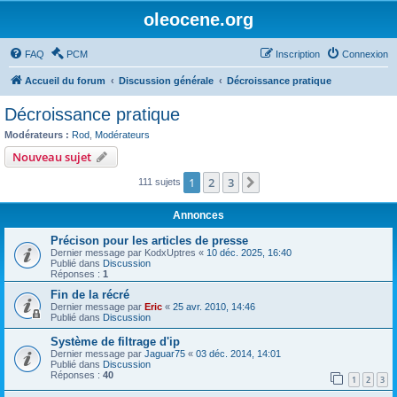
oleocene.org
FAQ
PCM
Inscription
Connexion
Accueil du forum
Discussion générale
Décroissance pratique
Décroissance pratique
Modérateurs :
Rod
,
Modérateurs
Nouveau sujet
1
2
3
Suivant
111 sujets
Annonces
Précison pour les articles de presse
Dernier message par
KodxUptres
«
10 déc. 2025, 16:40
Publié dans
Discussion
Réponses :
1
Fin de la récré
Dernier message par
Eric
«
25 avr. 2010, 14:46
Publié dans
Discussion
Système de filtrage d'ip
Dernier message par
Jaguar75
«
03 déc. 2014, 14:01
Publié dans
Discussion
Réponses :
40
1
2
3