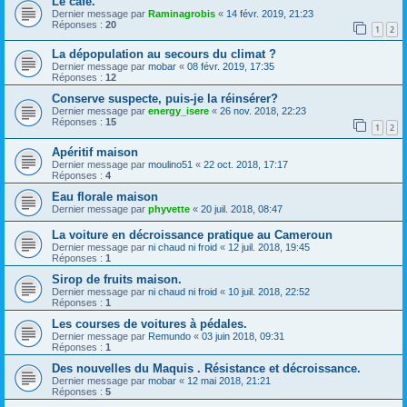
Le café.
Dernier message par
Raminagrobis
«
14 févr. 2019, 21:23
Réponses :
20
1
2
La dépopulation au secours du climat ?
Dernier message par
mobar
«
08 févr. 2019, 17:35
Réponses :
12
Conserve suspecte, puis-je la réinsérer?
Dernier message par
energy_isere
«
26 nov. 2018, 22:23
Réponses :
15
1
2
Apéritif maison
Dernier message par
moulino51
«
22 oct. 2018, 17:17
Réponses :
4
Eau florale maison
Dernier message par
phyvette
«
20 juil. 2018, 08:47
La voiture en décroissance pratique au Cameroun
Dernier message par
ni chaud ni froid
«
12 juil. 2018, 19:45
Réponses :
1
Sirop de fruits maison.
Dernier message par
ni chaud ni froid
«
10 juil. 2018, 22:52
Réponses :
1
Les courses de voitures à pédales.
Dernier message par
Remundo
«
03 juin 2018, 09:31
Réponses :
1
Des nouvelles du Maquis . Résistance et décroissance.
Dernier message par
mobar
«
12 mai 2018, 21:21
Réponses :
5