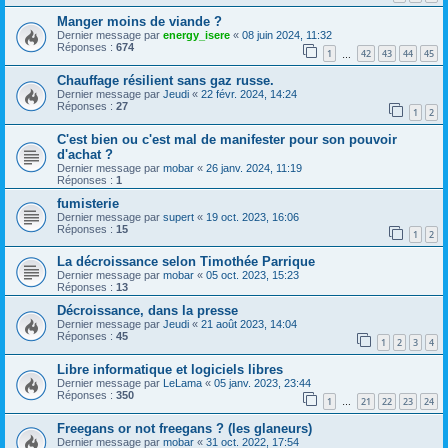
Manger moins de viande ?
Dernier message par
energy_isere
«
08 juin 2024, 11:32
Réponses :
674
1
42
43
44
45
…
Chauffage résilient sans gaz russe.
Dernier message par
Jeudi
«
22 févr. 2024, 14:24
Réponses :
27
1
2
C'est bien ou c'est mal de manifester pour son pouvoir
d'achat ?
Dernier message par
mobar
«
26 janv. 2024, 11:19
Réponses :
1
fumisterie
Dernier message par
supert
«
19 oct. 2023, 16:06
Réponses :
15
1
2
La décroissance selon Timothée Parrique
Dernier message par
mobar
«
05 oct. 2023, 15:23
Réponses :
13
Décroissance, dans la presse
Dernier message par
Jeudi
«
21 août 2023, 14:04
Réponses :
45
1
2
3
4
Libre informatique et logiciels libres
Dernier message par
LeLama
«
05 janv. 2023, 23:44
Réponses :
350
1
21
22
23
24
…
Freegans or not freegans ? (les glaneurs)
Dernier message par
mobar
«
31 oct. 2022, 17:54