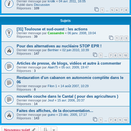
Dernier message par
krolik
«
04 avr. 2011, 16:05
Publié dans
Discussion
Réponses :
109
1
5
6
7
8
…
Sujets
[31] Toulouse et sud-ouest : les actions
Dernier message par
Cassandre
«
06 janv. 2008, 19:04
Réponses :
39
1
2
3
Pour des alternatives au nucléaire STOP EPR !
Dernier message par
Berthier
«
02 juin 2010, 10:39
Réponses :
147
1
7
8
9
10
…
Articles de presse, de blogs, vidéos et autre à commenter
Dernier message par
Alain75
«
05 oct. 2009, 19:47
Réponses :
3
Restauration d'un cabanon en autonomie complète dans le
06
Dernier message par
Filon 1
«
14 août 2007, 10:29
Réponses :
8
nouvelle couche dans le Cantal ( pour des agriculteurs )
Dernier message par
Jeuf
«
15 avr. 2006, 20:37
Réponses :
14
Faites des affiches, de la documentation...
Dernier message par
guino
«
23 déc. 2005, 17:17
Réponses :
143
1
7
8
9
10
…
Nouveau sujet