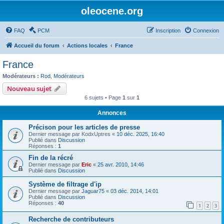
oleocene.org
FAQ
PCM
Inscription
Connexion
Accueil du forum
Actions locales
France
France
Modérateurs :
Rod
,
Modérateurs
Nouveau sujet
6 sujets • Page
1
sur
1
Annonces
Précison pour les articles de presse
Dernier message par
KodxUptres
«
10 déc. 2025, 16:40
Publié dans
Discussion
Réponses :
1
Fin de la récré
Dernier message par
Eric
«
25 avr. 2010, 14:46
Publié dans
Discussion
Système de filtrage d'ip
Dernier message par
Jaguar75
«
03 déc. 2014, 14:01
Publié dans
Discussion
Réponses :
40
1
2
3
Recherche de contributeurs