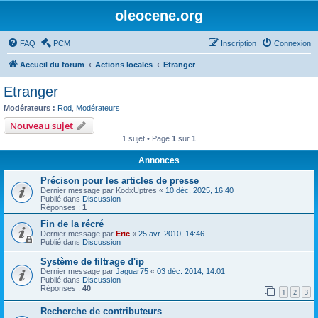
oleocene.org
FAQ
PCM
Inscription
Connexion
Accueil du forum
Actions locales
Etranger
Etranger
Modérateurs :
Rod
,
Modérateurs
Nouveau sujet
1 sujet • Page
1
sur
1
Annonces
Précison pour les articles de presse
Dernier message par
KodxUptres
«
10 déc. 2025, 16:40
Publié dans
Discussion
Réponses :
1
Fin de la récré
Dernier message par
Eric
«
25 avr. 2010, 14:46
Publié dans
Discussion
Système de filtrage d'ip
Dernier message par
Jaguar75
«
03 déc. 2014, 14:01
Publié dans
Discussion
Réponses :
40
1
2
3
Recherche de contributeurs