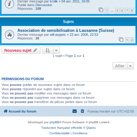
Dernier message par
krolik
«
04 avr. 2011, 16:05
Publié dans
Discussion
Réponses :
109
1
5
6
7
8
…
Sujets
Association de sensibilisation à Lausanne (Suisse)
Dernier message par
will asppec
«
23 avr. 2006, 22:53
Réponses :
26
1
2
Nouveau sujet
1 sujet • Page
1
sur
1
Aller
PERMISSIONS DU FORUM
Vous
pouvez
publier de nouveaux sujets dans ce forum
Vous
pouvez
répondre aux sujets dans ce forum
Vous
ne pouvez pas
modifier vos messages dans ce forum
Vous
ne pouvez pas
supprimer vos messages dans ce forum
Vous
ne pouvez pas
transférer de pièces jointes dans ce forum
Accueil du forum
Fuseau horaire sur
UTC+02:00
Développé par
phpBB
® Forum Software © phpBB Limited
Traduction française officielle
©
Qiaeru
Confidentialité
|
Conditions