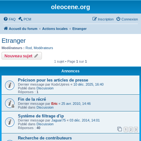
oleocene.org
FAQ
PCM
Inscription
Connexion
Accueil du forum
Actions locales
Etranger
Etranger
Modérateurs :
Rod
,
Modérateurs
Nouveau sujet
1 sujet • Page
1
sur
1
Annonces
Précison pour les articles de presse
Dernier message par
KodxUptres
«
10 déc. 2025, 16:40
Publié dans
Discussion
Réponses :
1
Fin de la récré
Dernier message par
Eric
«
25 avr. 2010, 14:46
Publié dans
Discussion
Système de filtrage d'ip
Dernier message par
Jaguar75
«
03 déc. 2014, 14:01
Publié dans
Discussion
Réponses :
40
1
2
3
Recherche de contributeurs