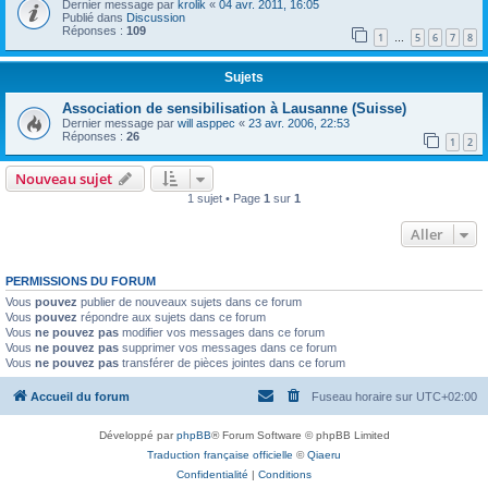
Dernier message par
krolik
«
04 avr. 2011, 16:05
Publié dans
Discussion
Réponses :
109
1
5
6
7
8
…
Sujets
Association de sensibilisation à Lausanne (Suisse)
Dernier message par
will asppec
«
23 avr. 2006, 22:53
Réponses :
26
1
2
Nouveau sujet
1 sujet • Page
1
sur
1
Aller
PERMISSIONS DU FORUM
Vous
pouvez
publier de nouveaux sujets dans ce forum
Vous
pouvez
répondre aux sujets dans ce forum
Vous
ne pouvez pas
modifier vos messages dans ce forum
Vous
ne pouvez pas
supprimer vos messages dans ce forum
Vous
ne pouvez pas
transférer de pièces jointes dans ce forum
Accueil du forum
Fuseau horaire sur
UTC+02:00
Développé par
phpBB
® Forum Software © phpBB Limited
Traduction française officielle
©
Qiaeru
Confidentialité
|
Conditions