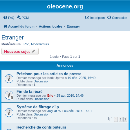
oleocene.org
FAQ
PCM
Inscription
Connexion
Accueil du forum
Actions locales
Etranger
Etranger
Modérateurs :
Rod
,
Modérateurs
Nouveau sujet
1 sujet • Page
1
sur
1
Annonces
Précison pour les articles de presse
Dernier message par
KodxUptres
«
10 déc. 2025, 16:40
Publié dans
Discussion
Réponses :
1
Fin de la récré
Dernier message par
Eric
«
25 avr. 2010, 14:46
Publié dans
Discussion
Système de filtrage d'ip
Dernier message par
Jaguar75
«
03 déc. 2014, 14:01
Publié dans
Discussion
Réponses :
40
1
2
3
Recherche de contributeurs