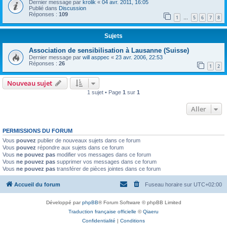
Dernier message par
krolik
«
04 avr. 2011, 16:05
Publié dans
Discussion
Réponses :
109
1
5
6
7
8
…
Sujets
Association de sensibilisation à Lausanne (Suisse)
Dernier message par
will asppec
«
23 avr. 2006, 22:53
Réponses :
26
1
2
Nouveau sujet
1 sujet • Page
1
sur
1
Aller
PERMISSIONS DU FORUM
Vous
pouvez
publier de nouveaux sujets dans ce forum
Vous
pouvez
répondre aux sujets dans ce forum
Vous
ne pouvez pas
modifier vos messages dans ce forum
Vous
ne pouvez pas
supprimer vos messages dans ce forum
Vous
ne pouvez pas
transférer de pièces jointes dans ce forum
Accueil du forum
Fuseau horaire sur
UTC+02:00
Développé par
phpBB
® Forum Software © phpBB Limited
Traduction française officielle
©
Qiaeru
Confidentialité
|
Conditions