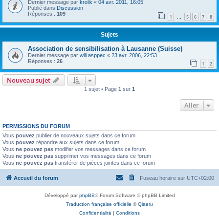
Dernier message par
krolik
«
04 avr. 2011, 16:05
Publié dans
Discussion
Réponses :
109
1
5
6
7
8
…
Sujets
Association de sensibilisation à Lausanne (Suisse)
Dernier message par
will asppec
«
23 avr. 2006, 22:53
Réponses :
26
1
2
Nouveau sujet
1 sujet • Page
1
sur
1
Aller
PERMISSIONS DU FORUM
Vous
pouvez
publier de nouveaux sujets dans ce forum
Vous
pouvez
répondre aux sujets dans ce forum
Vous
ne pouvez pas
modifier vos messages dans ce forum
Vous
ne pouvez pas
supprimer vos messages dans ce forum
Vous
ne pouvez pas
transférer de pièces jointes dans ce forum
Accueil du forum
Fuseau horaire sur
UTC+02:00
Développé par
phpBB
® Forum Software © phpBB Limited
Traduction française officielle
©
Qiaeru
Confidentialité
|
Conditions