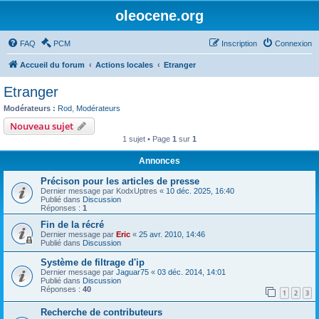
oleocene.org
FAQ
PCM
Inscription
Connexion
Accueil du forum
Actions locales
Etranger
Etranger
Modérateurs :
Rod
,
Modérateurs
Nouveau sujet
1 sujet • Page
1
sur
1
Annonces
Précison pour les articles de presse
Dernier message par
KodxUptres
«
10 déc. 2025, 16:40
Publié dans
Discussion
Réponses :
1
Fin de la récré
Dernier message par
Eric
«
25 avr. 2010, 14:46
Publié dans
Discussion
Système de filtrage d'ip
Dernier message par
Jaguar75
«
03 déc. 2014, 14:01
Publié dans
Discussion
Réponses :
40
1
2
3
Recherche de contributeurs