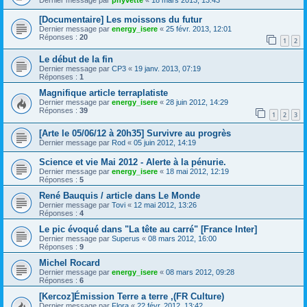
[Documentaire] Les moissons du futur
Dernier message par
energy_isere
«
25 févr. 2013, 12:01
Réponses :
20
1
2
Le début de la fin
Dernier message par
CP3
«
19 janv. 2013, 07:19
Réponses :
1
Magnifique article terraplatiste
Dernier message par
energy_isere
«
28 juin 2012, 14:29
Réponses :
39
1
2
3
[Arte le 05/06/12 à 20h35] Survivre au progrès
Dernier message par
Rod
«
05 juin 2012, 14:19
Science et vie Mai 2012 - Alerte à la pénurie.
Dernier message par
energy_isere
«
18 mai 2012, 12:19
Réponses :
5
René Bauquis / article dans Le Monde
Dernier message par
Tovi
«
12 mai 2012, 13:26
Réponses :
4
Le pic évoqué dans "La tête au carré" [France Inter]
Dernier message par
Superus
«
08 mars 2012, 16:00
Réponses :
9
Michel Rocard
Dernier message par
energy_isere
«
08 mars 2012, 09:28
Réponses :
6
[Kercoz]Émission Terre a terre ,(FR Culture)
Dernier message par
Flora
«
22 févr. 2012, 13:42