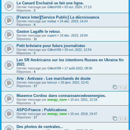
Le Canard Enchainé se fait une ligne.
Dernier message par
GillesH38
«
03 oct. 2024, 17:13
Réponses :
3
[France Inter][Service Public] La décroissance
Dernier message par
mobar
«
24 déc. 2023, 14:24
Réponses :
4
Gaston Lagaffe le retour.
Dernier message par
supert
«
18 déc. 2023, 16:04
Réponses :
11
Petit bréviaire pour futurs journalistes
Dernier message par
GillesH38
«
29 oct. 2022, 12:54
Réponses :
3
Les SR Américains sur les intentions Russes en Ukraine fin
2021
Dernier message par
GillesH38
«
17 août 2022, 08:30
Réponses :
4
Arte : Antivaxx - Les marchands de doute
Dernier message par
kercoz
«
25 janv. 2022, 22:41
Réponses :
17
1
2
Maxence Cordiez dans connaissancedesenergies.
Dernier message par
energy_isere
«
10 oct. 2021, 12:18
Réponses :
2
ASPO-France : Publications
Dernier message par
energy_isere
«
10 oct. 2019, 19:47
Réponses :
17
1
2
Des photos de centrales...