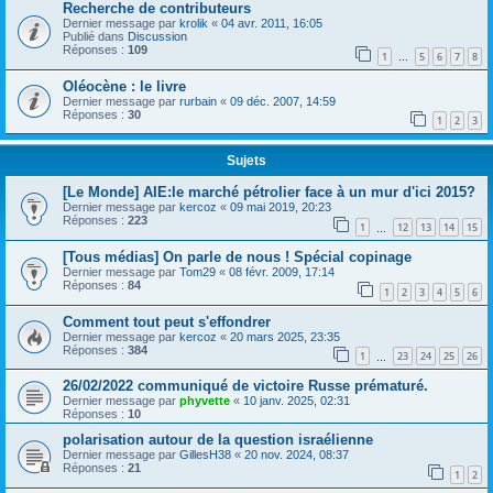
Recherche de contributeurs
Dernier message par
krolik
«
04 avr. 2011, 16:05
Publié dans
Discussion
Réponses :
109
1
5
6
7
8
…
Oléocène : le livre
Dernier message par
rurbain
«
09 déc. 2007, 14:59
Réponses :
30
1
2
3
Sujets
[Le Monde] AIE:le marché pétrolier face à un mur d'ici 2015?
Dernier message par
kercoz
«
09 mai 2019, 20:23
Réponses :
223
1
12
13
14
15
…
[Tous médias] On parle de nous ! Spécial copinage
Dernier message par
Tom29
«
08 févr. 2009, 17:14
Réponses :
84
1
2
3
4
5
6
Comment tout peut s'effondrer
Dernier message par
kercoz
«
20 mars 2025, 23:35
Réponses :
384
1
23
24
25
26
…
26/02/2022 communiqué de victoire Russe prématuré.
Dernier message par
phyvette
«
10 janv. 2025, 02:31
Réponses :
10
polarisation autour de la question israélienne
Dernier message par
GillesH38
«
20 nov. 2024, 08:37
Réponses :
21
1
2