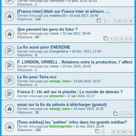
Dernier message par
Remundo
«
03 janv. 2018, 01:43
Réponses :
1
[France Inter] Attali sur France Inter et ailleurs ....
Dernier message par
matthieu25
«
14 août 2017, 16:46
Réponses :
142
1
7
8
9
10
…
Que pensent les gens du futur ?
Dernier message par
mobar
«
31 mai 2017, 09:46
Réponses :
69
1
2
3
4
5
La fin aussi pour ENERZINE
Dernier message par
EnergieVerte
«
15 févr. 2017, 17:34
Réponses :
6
F. LORDON, ORWELL . Relations entre la production, l' affect
Dernier message par
mobar
«
23 oct. 2016, 15:03
Réponses :
1
La fin pour Terra eco
Dernier message par
energy_isere
«
23 juin 2016, 15:57
Réponses :
4
France 2 : Un œil sur la planète : Le monde de demain ?
Dernier message par
phyvette
«
17 juin 2016, 01:17
essai sur la fin du pétrole à télécharger (gratuit)
Dernier message par
energy_isere
«
23 mars 2015, 11:35
Réponses :
35
1
2
3
[Tous médias] les "petites" infos dans les grands médias?
Dernier message par
Raminagrobis
«
11 nov. 2014, 22:34
Réponses :
150
1
8
9
10
11
…