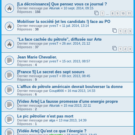
[La décroissance] Que pensez vous ce journal ?
Dernier message par
Alturiak
«
10 sept. 2014, 09:15
Réponses :
156
1
8
9
10
11
…
Mobiliser la société (et les candidats !) face au PO
Dernier message par
yvesT
«
11 juil. 2014, 13:14
Réponses :
38
1
2
3
"La face cachée du pétrole", diffusée sur Arte
Dernier message par
yvesT
«
26 avr. 2014, 21:12
Réponses :
37
1
2
3
Jean Marie Chevalier.
Dernier message par
yvesT
«
15 oct. 2013, 08:57
Réponses :
4
[France 5] Le secret des sept soeurs
Dernier message par
yvesT
«
09 oct. 2013, 08:45
Réponses :
9
L'afflux de pétrole américain devrait boulverser la donne
Dernier message par
Goupil666
«
16 mai 2013, 14:33
Réponses :
6
[Video Arte] La fausse promesse d'une energie propre
Dernier message par
Alturiak
«
15 mai 2013, 22:11
Réponses :
2
Le pic pétrolier n'est pas mort
Dernier message par
alga
«
13 mai 2013, 14:39
Réponses :
1
[Vidéo Arte] Qu'est ce que l'énergie ?
Dernier message par
phyvette
«
18 mars 2013, 13:43