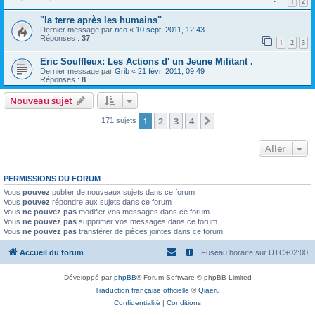
1
2
"la terre après les humains"
Dernier message par
rico
«
10 sept. 2011, 12:43
Réponses :
37
1
2
3
Eric Souffleux: Les Actions d' un Jeune Militant .
Dernier message par
Grib
«
21 févr. 2011, 09:49
Réponses :
8
Nouveau sujet
1
2
3
4
Suivant
171 sujets
Aller
PERMISSIONS DU FORUM
Vous
pouvez
publier de nouveaux sujets dans ce forum
Vous
pouvez
répondre aux sujets dans ce forum
Vous
ne pouvez pas
modifier vos messages dans ce forum
Vous
ne pouvez pas
supprimer vos messages dans ce forum
Vous
ne pouvez pas
transférer de pièces jointes dans ce forum
Accueil du forum
Fuseau horaire sur
UTC+02:00
Développé par
phpBB
® Forum Software © phpBB Limited
Traduction française officielle
©
Qiaeru
Confidentialité
|
Conditions