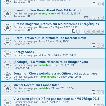
Réponses :
27
1
2
Everything You Know About Peak Oil Is Wrong
Dernier message par
energy_isere
«
06 févr. 2012, 16:35
Réponses :
52
1
2
3
4
[Presse magazine]Articles sur les problèmes énergétiques.
Dernier message par
Théotrace2
«
30 janv. 2012, 17:42
Réponses :
447
1
27
28
29
30
…
Pierre Terzian sur "la premiere" ce mecredi matin
Dernier message par
Tovi
«
13 janv. 2012, 18:55
Réponses :
23
1
2
Energy Shock
Dernier message par
Matthieu36
«
14 déc. 2011, 14:51
[Ecologie] : La Minute Nécessaire de Bridget Kyoto
Dernier message par
mahiahi
«
10 déc. 2011, 23:09
Réponses :
3
Jouanno - Chocs pétroliers à répétition d'ici qqes années
Dernier message par
Raminagrobis
«
24 nov. 2011, 09:46
Réponses :
7
Michel Rocard sur France Inter
Dernier message par
mahiahi
«
21 nov. 2011, 15:54
Réponses :
29
1
2
Vivre sans pétrole ? à ne pas manquer sur M6 07Sept 2011
Dernier message par
CP3
«
25 sept. 2011, 19:41
Réponses :
19