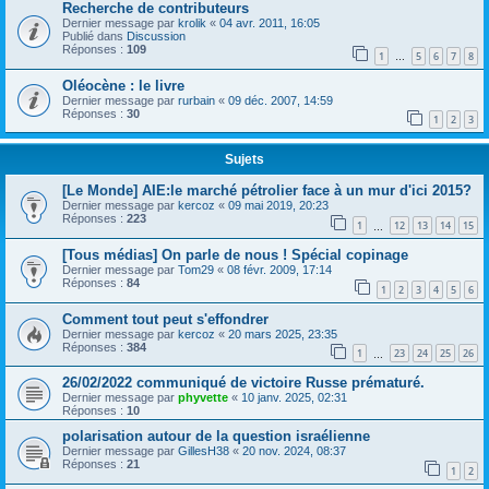
Recherche de contributeurs
Dernier message par
krolik
«
04 avr. 2011, 16:05
Publié dans
Discussion
Réponses :
109
1
5
6
7
8
…
Oléocène : le livre
Dernier message par
rurbain
«
09 déc. 2007, 14:59
Réponses :
30
1
2
3
Sujets
[Le Monde] AIE:le marché pétrolier face à un mur d'ici 2015?
Dernier message par
kercoz
«
09 mai 2019, 20:23
Réponses :
223
1
12
13
14
15
…
[Tous médias] On parle de nous ! Spécial copinage
Dernier message par
Tom29
«
08 févr. 2009, 17:14
Réponses :
84
1
2
3
4
5
6
Comment tout peut s'effondrer
Dernier message par
kercoz
«
20 mars 2025, 23:35
Réponses :
384
1
23
24
25
26
…
26/02/2022 communiqué de victoire Russe prématuré.
Dernier message par
phyvette
«
10 janv. 2025, 02:31
Réponses :
10
polarisation autour de la question israélienne
Dernier message par
GillesH38
«
20 nov. 2024, 08:37
Réponses :
21
1
2