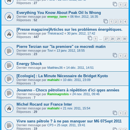
Réponses :
27
1
2
Everything You Know About Peak Oil Is Wrong
Dernier message par
energy_isere
«
06 févr. 2012, 16:35
Réponses :
52
1
2
3
4
[Presse magazine]Articles sur les problèmes énergétiques.
Dernier message par
Théotrace2
«
30 janv. 2012, 17:42
Réponses :
447
1
27
28
29
30
…
Pierre Terzian sur "la premiere" ce mecredi matin
Dernier message par
Tovi
«
13 janv. 2012, 18:55
Réponses :
23
1
2
Energy Shock
Dernier message par
Matthieu36
«
14 déc. 2011, 14:51
[Ecologie] : La Minute Nécessaire de Bridget Kyoto
Dernier message par
mahiahi
«
10 déc. 2011, 23:09
Réponses :
3
Jouanno - Chocs pétroliers à répétition d'ici qqes années
Dernier message par
Raminagrobis
«
24 nov. 2011, 09:46
Réponses :
7
Michel Rocard sur France Inter
Dernier message par
mahiahi
«
21 nov. 2011, 15:54
Réponses :
29
1
2
Vivre sans pétrole ? à ne pas manquer sur M6 07Sept 2011
Dernier message par
CP3
«
25 sept. 2011, 19:41
Réponses :
19