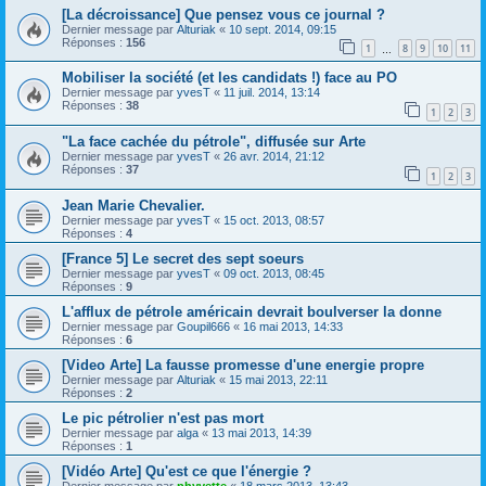
[La décroissance] Que pensez vous ce journal ?
Dernier message par
Alturiak
«
10 sept. 2014, 09:15
Réponses :
156
1
8
9
10
11
…
Mobiliser la société (et les candidats !) face au PO
Dernier message par
yvesT
«
11 juil. 2014, 13:14
Réponses :
38
1
2
3
"La face cachée du pétrole", diffusée sur Arte
Dernier message par
yvesT
«
26 avr. 2014, 21:12
Réponses :
37
1
2
3
Jean Marie Chevalier.
Dernier message par
yvesT
«
15 oct. 2013, 08:57
Réponses :
4
[France 5] Le secret des sept soeurs
Dernier message par
yvesT
«
09 oct. 2013, 08:45
Réponses :
9
L'afflux de pétrole américain devrait boulverser la donne
Dernier message par
Goupil666
«
16 mai 2013, 14:33
Réponses :
6
[Video Arte] La fausse promesse d'une energie propre
Dernier message par
Alturiak
«
15 mai 2013, 22:11
Réponses :
2
Le pic pétrolier n'est pas mort
Dernier message par
alga
«
13 mai 2013, 14:39
Réponses :
1
[Vidéo Arte] Qu'est ce que l'énergie ?
Dernier message par
phyvette
«
18 mars 2013, 13:43