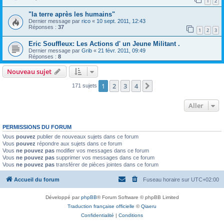
1
2
"la terre après les humains"
Dernier message par
rico
«
10 sept. 2011, 12:43
Réponses :
37
1
2
3
Eric Souffleux: Les Actions d' un Jeune Militant .
Dernier message par
Grib
«
21 févr. 2011, 09:49
Réponses :
8
Nouveau sujet
1
2
3
4
Suivant
171 sujets
Aller
PERMISSIONS DU FORUM
Vous
pouvez
publier de nouveaux sujets dans ce forum
Vous
pouvez
répondre aux sujets dans ce forum
Vous
ne pouvez pas
modifier vos messages dans ce forum
Vous
ne pouvez pas
supprimer vos messages dans ce forum
Vous
ne pouvez pas
transférer de pièces jointes dans ce forum
Accueil du forum
Fuseau horaire sur
UTC+02:00
Développé par
phpBB
® Forum Software © phpBB Limited
Traduction française officielle
©
Qiaeru
Confidentialité
|
Conditions