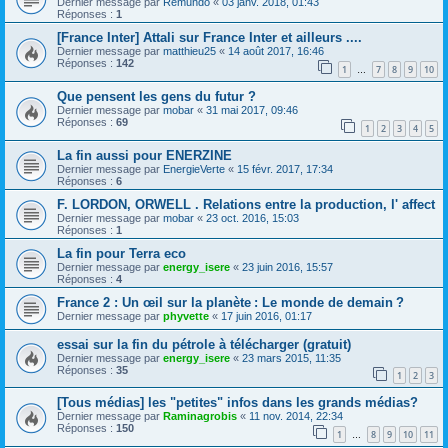
Dernier message par
Remundo
«
03 janv. 2018, 01:43
Réponses :
1
[France Inter] Attali sur France Inter et ailleurs ....
Dernier message par
matthieu25
«
14 août 2017, 16:46
Réponses :
142
1
7
8
9
10
…
Que pensent les gens du futur ?
Dernier message par
mobar
«
31 mai 2017, 09:46
Réponses :
69
1
2
3
4
5
La fin aussi pour ENERZINE
Dernier message par
EnergieVerte
«
15 févr. 2017, 17:34
Réponses :
6
F. LORDON, ORWELL . Relations entre la production, l' affect
Dernier message par
mobar
«
23 oct. 2016, 15:03
Réponses :
1
La fin pour Terra eco
Dernier message par
energy_isere
«
23 juin 2016, 15:57
Réponses :
4
France 2 : Un œil sur la planète : Le monde de demain ?
Dernier message par
phyvette
«
17 juin 2016, 01:17
essai sur la fin du pétrole à télécharger (gratuit)
Dernier message par
energy_isere
«
23 mars 2015, 11:35
Réponses :
35
1
2
3
[Tous médias] les "petites" infos dans les grands médias?
Dernier message par
Raminagrobis
«
11 nov. 2014, 22:34
Réponses :
150
1
8
9
10
11
…