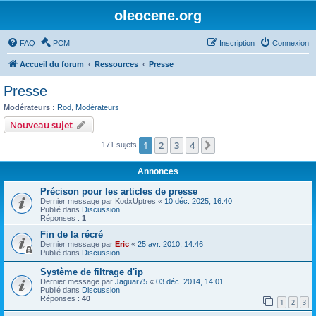
oleocene.org
FAQ
PCM
Inscription
Connexion
Accueil du forum
Ressources
Presse
Presse
Modérateurs :
Rod
,
Modérateurs
Nouveau sujet
1
2
3
4
Suivant
171 sujets
Annonces
Précison pour les articles de presse
Dernier message par
KodxUptres
«
10 déc. 2025, 16:40
Publié dans
Discussion
Réponses :
1
Fin de la récré
Dernier message par
Eric
«
25 avr. 2010, 14:46
Publié dans
Discussion
Système de filtrage d'ip
Dernier message par
Jaguar75
«
03 déc. 2014, 14:01
Publié dans
Discussion
Réponses :
40
1
2
3