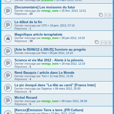
[Documentaire] Les moissons du futur
Dernier message par
energy_isere
«
25 févr. 2013, 12:01
Réponses :
20
1
2
Le début de la fin
Dernier message par
CP3
«
19 janv. 2013, 07:19
Réponses :
1
Magnifique article terraplatiste
Dernier message par
energy_isere
«
28 juin 2012, 14:29
Réponses :
39
1
2
3
[Arte le 05/06/12 à 20h35] Survivre au progrès
Dernier message par
Rod
«
05 juin 2012, 14:19
Science et vie Mai 2012 - Alerte à la pénurie.
Dernier message par
energy_isere
«
18 mai 2012, 12:19
Réponses :
5
René Bauquis / article dans Le Monde
Dernier message par
Tovi
«
12 mai 2012, 13:26
Réponses :
4
Le pic évoqué dans "La tête au carré" [France Inter]
Dernier message par
Superus
«
08 mars 2012, 16:00
Réponses :
9
Michel Rocard
Dernier message par
energy_isere
«
08 mars 2012, 09:28
Réponses :
6
[Kercoz]Émission Terre a terre ,(FR Culture)
Dernier message par
Flora
«
22 févr. 2012, 13:42