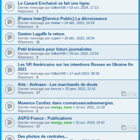
Le Canard Enchainé se fait une ligne.
Dernier message par
GillesH38
«
03 oct. 2024, 17:13
Réponses :
3
[France Inter][Service Public] La décroissance
Dernier message par
mobar
«
24 déc. 2023, 14:24
Réponses :
4
Gaston Lagaffe le retour.
Dernier message par
supert
«
18 déc. 2023, 16:04
Réponses :
11
Petit bréviaire pour futurs journalistes
Dernier message par
GillesH38
«
29 oct. 2022, 12:54
Réponses :
3
Les SR Américains sur les intentions Russes en Ukraine fin
2021
Dernier message par
GillesH38
«
17 août 2022, 08:30
Réponses :
4
Arte : Antivaxx - Les marchands de doute
Dernier message par
kercoz
«
25 janv. 2022, 22:41
Réponses :
17
1
2
Maxence Cordiez dans connaissancedesenergies.
Dernier message par
energy_isere
«
10 oct. 2021, 12:18
Réponses :
2
ASPO-France : Publications
Dernier message par
energy_isere
«
10 oct. 2019, 19:47
Réponses :
17
1
2
Des photos de centrales...