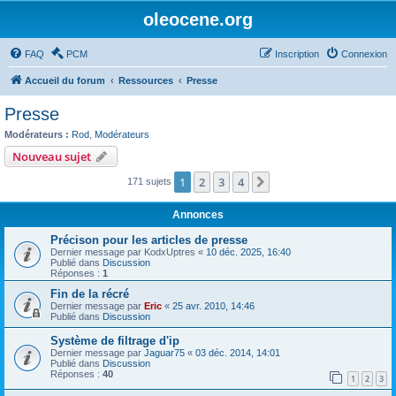
oleocene.org
FAQ
PCM
Inscription
Connexion
Accueil du forum
Ressources
Presse
Presse
Modérateurs :
Rod
,
Modérateurs
Nouveau sujet
1
2
3
4
Suivant
171 sujets
Annonces
Précison pour les articles de presse
Dernier message par
KodxUptres
«
10 déc. 2025, 16:40
Publié dans
Discussion
Réponses :
1
Fin de la récré
Dernier message par
Eric
«
25 avr. 2010, 14:46
Publié dans
Discussion
Système de filtrage d'ip
Dernier message par
Jaguar75
«
03 déc. 2014, 14:01
Publié dans
Discussion
Réponses :
40
1
2
3