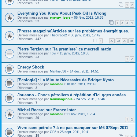
Réponses :
27
1
2
Everything You Know About Peak Oil Is Wrong
Dernier message par
energy_isere
«
06 févr. 2012, 16:35
Réponses :
52
1
2
3
4
[Presse magazine]Articles sur les problèmes énergétiques.
Dernier message par
Théotrace2
«
30 janv. 2012, 17:42
Réponses :
447
1
27
28
29
30
…
Pierre Terzian sur "la premiere" ce mecredi matin
Dernier message par
Tovi
«
13 janv. 2012, 18:55
Réponses :
23
1
2
Energy Shock
Dernier message par
Matthieu36
«
14 déc. 2011, 14:51
[Ecologie] : La Minute Nécessaire de Bridget Kyoto
Dernier message par
mahiahi
«
10 déc. 2011, 23:09
Réponses :
3
Jouanno - Chocs pétroliers à répétition d'ici qqes années
Dernier message par
Raminagrobis
«
24 nov. 2011, 09:46
Réponses :
7
Michel Rocard sur France Inter
Dernier message par
mahiahi
«
21 nov. 2011, 15:54
Réponses :
29
1
2
Vivre sans pétrole ? à ne pas manquer sur M6 07Sept 2011
Dernier message par
CP3
«
25 sept. 2011, 19:41
Réponses :
19