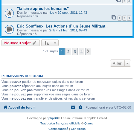
1
2
"la terre après les humains"
Dernier message par
rico
«
10 sept. 2011, 12:43
Réponses :
37
1
2
3
Eric Souffleux: Les Actions d' un Jeune Militant .
Dernier message par
Grib
«
21 févr. 2011, 09:49
Réponses :
8
Nouveau sujet
1
2
3
4
Suivant
171 sujets
Aller
PERMISSIONS DU FORUM
Vous
pouvez
publier de nouveaux sujets dans ce forum
Vous
pouvez
répondre aux sujets dans ce forum
Vous
ne pouvez pas
modifier vos messages dans ce forum
Vous
ne pouvez pas
supprimer vos messages dans ce forum
Vous
ne pouvez pas
transférer de pièces jointes dans ce forum
Accueil du forum
Fuseau horaire sur
UTC+02:00
Développé par
phpBB
® Forum Software © phpBB Limited
Traduction française officielle
©
Qiaeru
Confidentialité
|
Conditions