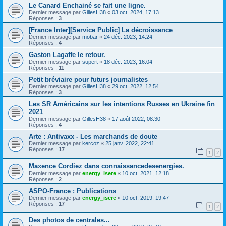
Le Canard Enchainé se fait une ligne.
Dernier message par
GillesH38
«
03 oct. 2024, 17:13
Réponses :
3
[France Inter][Service Public] La décroissance
Dernier message par
mobar
«
24 déc. 2023, 14:24
Réponses :
4
Gaston Lagaffe le retour.
Dernier message par
supert
«
18 déc. 2023, 16:04
Réponses :
11
Petit bréviaire pour futurs journalistes
Dernier message par
GillesH38
«
29 oct. 2022, 12:54
Réponses :
3
Les SR Américains sur les intentions Russes en Ukraine fin
2021
Dernier message par
GillesH38
«
17 août 2022, 08:30
Réponses :
4
Arte : Antivaxx - Les marchands de doute
Dernier message par
kercoz
«
25 janv. 2022, 22:41
Réponses :
17
1
2
Maxence Cordiez dans connaissancedesenergies.
Dernier message par
energy_isere
«
10 oct. 2021, 12:18
Réponses :
2
ASPO-France : Publications
Dernier message par
energy_isere
«
10 oct. 2019, 19:47
Réponses :
17
1
2
Des photos de centrales...