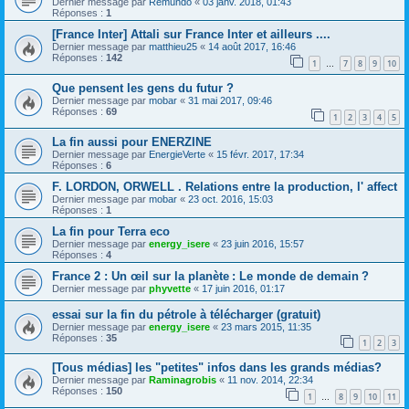
Dernier message par
Remundo
«
03 janv. 2018, 01:43
Réponses :
1
[France Inter] Attali sur France Inter et ailleurs ....
Dernier message par
matthieu25
«
14 août 2017, 16:46
Réponses :
142
1
7
8
9
10
…
Que pensent les gens du futur ?
Dernier message par
mobar
«
31 mai 2017, 09:46
Réponses :
69
1
2
3
4
5
La fin aussi pour ENERZINE
Dernier message par
EnergieVerte
«
15 févr. 2017, 17:34
Réponses :
6
F. LORDON, ORWELL . Relations entre la production, l' affect
Dernier message par
mobar
«
23 oct. 2016, 15:03
Réponses :
1
La fin pour Terra eco
Dernier message par
energy_isere
«
23 juin 2016, 15:57
Réponses :
4
France 2 : Un œil sur la planète : Le monde de demain ?
Dernier message par
phyvette
«
17 juin 2016, 01:17
essai sur la fin du pétrole à télécharger (gratuit)
Dernier message par
energy_isere
«
23 mars 2015, 11:35
Réponses :
35
1
2
3
[Tous médias] les "petites" infos dans les grands médias?
Dernier message par
Raminagrobis
«
11 nov. 2014, 22:34
Réponses :
150
1
8
9
10
11
…