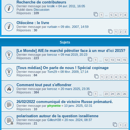
Recherche de contributeurs
Dernier message par
krolik
«
04 avr. 2011, 16:05
Publié dans
Discussion
Réponses :
109
1
5
6
7
8
…
Oléocène : le livre
Dernier message par
rurbain
«
09 déc. 2007, 14:59
Réponses :
30
1
2
3
Sujets
[Le Monde] AIE:le marché pétrolier face à un mur d'ici 2015?
Dernier message par
kercoz
«
09 mai 2019, 20:23
Réponses :
223
1
12
13
14
15
…
[Tous médias] On parle de nous ! Spécial copinage
Dernier message par
Tom29
«
08 févr. 2009, 17:14
Réponses :
84
1
2
3
4
5
6
Comment tout peut s'effondrer
Dernier message par
kercoz
«
20 mars 2025, 23:35
Réponses :
384
1
23
24
25
26
…
26/02/2022 communiqué de victoire Russe prématuré.
Dernier message par
phyvette
«
10 janv. 2025, 02:31
Réponses :
10
polarisation autour de la question israélienne
Dernier message par
GillesH38
«
20 nov. 2024, 08:37
Réponses :
21
1
2