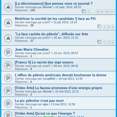
[La décroissance] Que pensez vous ce journal ?
Dernier message par
Alturiak
«
10 sept. 2014, 09:15
Réponses :
156
1
8
9
10
11
…
Mobiliser la société (et les candidats !) face au PO
Dernier message par
yvesT
«
11 juil. 2014, 13:14
Réponses :
38
1
2
3
"La face cachée du pétrole", diffusée sur Arte
Dernier message par
yvesT
«
26 avr. 2014, 21:12
Réponses :
37
1
2
3
Jean Marie Chevalier.
Dernier message par
yvesT
«
15 oct. 2013, 08:57
Réponses :
4
[France 5] Le secret des sept soeurs
Dernier message par
yvesT
«
09 oct. 2013, 08:45
Réponses :
9
L'afflux de pétrole américain devrait boulverser la donne
Dernier message par
Goupil666
«
16 mai 2013, 14:33
Réponses :
6
[Video Arte] La fausse promesse d'une energie propre
Dernier message par
Alturiak
«
15 mai 2013, 22:11
Réponses :
2
Le pic pétrolier n'est pas mort
Dernier message par
alga
«
13 mai 2013, 14:39
Réponses :
1
[Vidéo Arte] Qu'est ce que l'énergie ?
Dernier message par
phyvette
«
18 mars 2013, 13:43