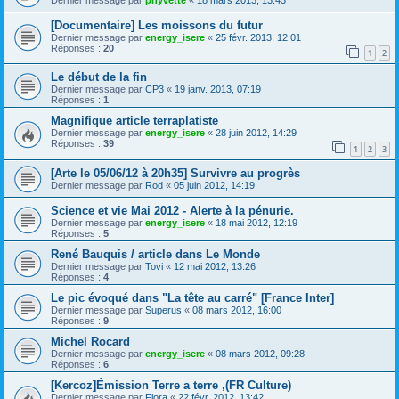
[Documentaire] Les moissons du futur
Dernier message par
energy_isere
«
25 févr. 2013, 12:01
Réponses :
20
1
2
Le début de la fin
Dernier message par
CP3
«
19 janv. 2013, 07:19
Réponses :
1
Magnifique article terraplatiste
Dernier message par
energy_isere
«
28 juin 2012, 14:29
Réponses :
39
1
2
3
[Arte le 05/06/12 à 20h35] Survivre au progrès
Dernier message par
Rod
«
05 juin 2012, 14:19
Science et vie Mai 2012 - Alerte à la pénurie.
Dernier message par
energy_isere
«
18 mai 2012, 12:19
Réponses :
5
René Bauquis / article dans Le Monde
Dernier message par
Tovi
«
12 mai 2012, 13:26
Réponses :
4
Le pic évoqué dans "La tête au carré" [France Inter]
Dernier message par
Superus
«
08 mars 2012, 16:00
Réponses :
9
Michel Rocard
Dernier message par
energy_isere
«
08 mars 2012, 09:28
Réponses :
6
[Kercoz]Émission Terre a terre ,(FR Culture)
Dernier message par
Flora
«
22 févr. 2012, 13:42