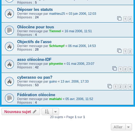
Réponses :
5
Déposer les statuts
Dernier message par
matthieu25
«
03 juin 2006, 12:03
Réponses :
24
1
2
Oléocène pour tous
Dernier message par
Tiennel
«
16 mai 2006, 11:51
Réponses :
4
Objectifs de l'asso
Dernier message par
Schlumpf
«
06 mai 2006, 14:53
Réponses :
28
1
2
asso oléocène-IDF
Dernier message par
phyvette
«
01 mai 2006, 23:07
Réponses :
42
1
2
3
cyberasso ou pas?
Dernier message par
guino
«
13 avr. 2006, 17:33
Réponses :
53
1
2
3
4
Fédération oléocène
Dernier message par
mahiahi
«
05 avr. 2006, 11:52
Réponses :
4
Nouveau sujet
20 sujets • Page
1
sur
1
Aller