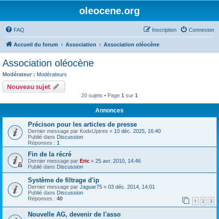
oleocene.org
FAQ
Inscription
Connexion
Accueil du forum
Association
Association oléocène
Association oléocène
Modérateur :
Modérateurs
Nouveau sujet
20 sujets • Page
1
sur
1
Annonces
Précison pour les articles de presse
Dernier message par
KodxUptres
«
10 déc. 2025, 16:40
Publié dans
Discussion
Réponses :
1
Fin de la récré
Dernier message par
Eric
«
25 avr. 2010, 14:46
Publié dans
Discussion
Système de filtrage d'ip
Dernier message par
Jaguar75
«
03 déc. 2014, 14:01
Publié dans
Discussion
Réponses :
40
1
2
3
Nouvelle AG, devenir de l'asso