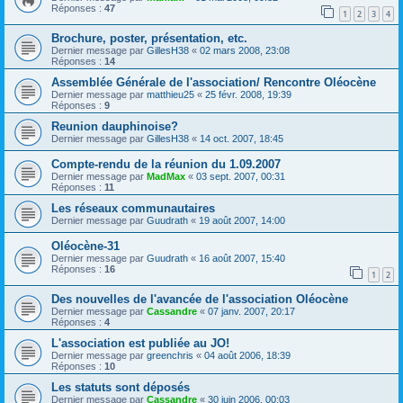
Réponses :
47
1
2
3
4
Brochure, poster, présentation, etc.
Dernier message par
GillesH38
«
02 mars 2008, 23:08
Réponses :
14
Assemblée Générale de l'association/ Rencontre Oléocène
Dernier message par
matthieu25
«
25 févr. 2008, 19:39
Réponses :
9
Reunion dauphinoise?
Dernier message par
GillesH38
«
14 oct. 2007, 18:45
Compte-rendu de la réunion du 1.09.2007
Dernier message par
MadMax
«
03 sept. 2007, 00:31
Réponses :
11
Les réseaux communautaires
Dernier message par
Guudrath
«
19 août 2007, 14:00
Oléocène-31
Dernier message par
Guudrath
«
16 août 2007, 15:40
Réponses :
16
1
2
Des nouvelles de l'avancée de l'association Oléocène
Dernier message par
Cassandre
«
07 janv. 2007, 20:17
Réponses :
4
L'association est publiée au JO!
Dernier message par
greenchris
«
04 août 2006, 18:39
Réponses :
10
Les statuts sont déposés
Dernier message par
Cassandre
«
30 juin 2006, 00:03