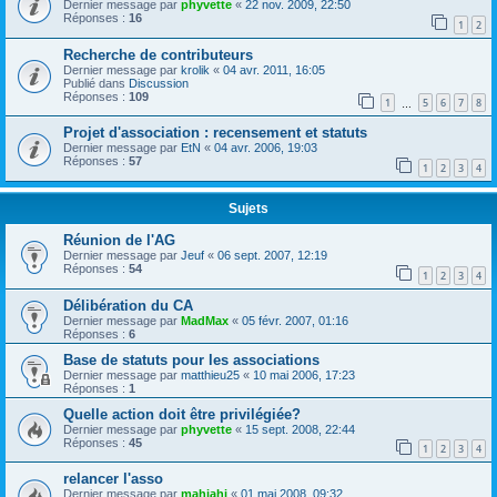
Dernier message par
phyvette
«
22 nov. 2009, 22:50
Réponses :
16
1
2
Recherche de contributeurs
Dernier message par
krolik
«
04 avr. 2011, 16:05
Publié dans
Discussion
Réponses :
109
1
5
6
7
8
…
Projet d'association : recensement et statuts
Dernier message par
EtN
«
04 avr. 2006, 19:03
Réponses :
57
1
2
3
4
Sujets
Réunion de l'AG
Dernier message par
Jeuf
«
06 sept. 2007, 12:19
Réponses :
54
1
2
3
4
Délibération du CA
Dernier message par
MadMax
«
05 févr. 2007, 01:16
Réponses :
6
Base de statuts pour les associations
Dernier message par
matthieu25
«
10 mai 2006, 17:23
Réponses :
1
Quelle action doit être privilégiée?
Dernier message par
phyvette
«
15 sept. 2008, 22:44
Réponses :
45
1
2
3
4
relancer l'asso
Dernier message par
mahiahi
«
01 mai 2008, 09:32