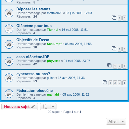
Réponses :
5
Déposer les statuts
Dernier message par
matthieu25
«
03 juin 2006, 12:03
Réponses :
24
1
2
Oléocène pour tous
Dernier message par
Tiennel
«
16 mai 2006, 11:51
Réponses :
4
Objectifs de l'asso
Dernier message par
Schlumpf
«
06 mai 2006, 14:53
Réponses :
28
1
2
asso oléocène-IDF
Dernier message par
phyvette
«
01 mai 2006, 23:07
Réponses :
42
1
2
3
cyberasso ou pas?
Dernier message par
guino
«
13 avr. 2006, 17:33
Réponses :
53
1
2
3
4
Fédération oléocène
Dernier message par
mahiahi
«
05 avr. 2006, 11:52
Réponses :
4
Nouveau sujet
20 sujets • Page
1
sur
1
Aller