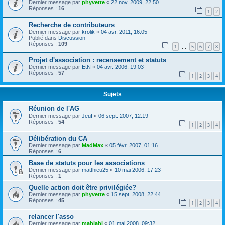
Dernier message par
phyvette
«
22 nov. 2009, 22:50
Réponses :
16
1
2
Recherche de contributeurs
Dernier message par
krolik
«
04 avr. 2011, 16:05
Publié dans
Discussion
Réponses :
109
1
5
6
7
8
…
Projet d'association : recensement et statuts
Dernier message par
EtN
«
04 avr. 2006, 19:03
Réponses :
57
1
2
3
4
Sujets
Réunion de l'AG
Dernier message par
Jeuf
«
06 sept. 2007, 12:19
Réponses :
54
1
2
3
4
Délibération du CA
Dernier message par
MadMax
«
05 févr. 2007, 01:16
Réponses :
6
Base de statuts pour les associations
Dernier message par
matthieu25
«
10 mai 2006, 17:23
Réponses :
1
Quelle action doit être privilégiée?
Dernier message par
phyvette
«
15 sept. 2008, 22:44
Réponses :
45
1
2
3
4
relancer l'asso
Dernier message par
mahiahi
«
01 mai 2008, 09:32