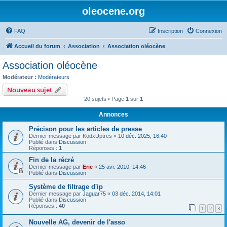
oleocene.org
FAQ
Inscription
Connexion
Accueil du forum
Association
Association oléocène
Association oléocène
Modérateur :
Modérateurs
Nouveau sujet
20 sujets • Page
1
sur
1
Annonces
Précison pour les articles de presse
Dernier message par
KodxUptres
«
10 déc. 2025, 16:40
Publié dans
Discussion
Réponses :
1
Fin de la récré
Dernier message par
Eric
«
25 avr. 2010, 14:46
Publié dans
Discussion
Système de filtrage d'ip
Dernier message par
Jaguar75
«
03 déc. 2014, 14:01
Publié dans
Discussion
Réponses :
40
1
2
3
Nouvelle AG, devenir de l'asso