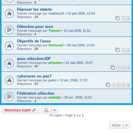
Réponses :
5
Déposer les statuts
Dernier message par
matthieu25
«
03 juin 2006, 12:03
Réponses :
24
1
2
Oléocène pour tous
Dernier message par
Tiennel
«
16 mai 2006, 11:51
Réponses :
4
Objectifs de l'asso
Dernier message par
Schlumpf
«
06 mai 2006, 14:53
Réponses :
28
1
2
asso oléocène-IDF
Dernier message par
phyvette
«
01 mai 2006, 23:07
Réponses :
42
1
2
3
cyberasso ou pas?
Dernier message par
guino
«
13 avr. 2006, 17:33
Réponses :
53
1
2
3
4
Fédération oléocène
Dernier message par
mahiahi
«
05 avr. 2006, 11:52
Réponses :
4
Nouveau sujet
20 sujets • Page
1
sur
1
Aller