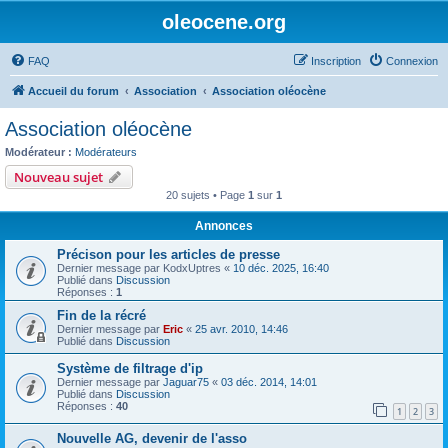
oleocene.org
FAQ
Inscription
Connexion
Accueil du forum
Association
Association oléocène
Association oléocène
Modérateur :
Modérateurs
Nouveau sujet
20 sujets • Page
1
sur
1
Annonces
Précison pour les articles de presse
Dernier message par
KodxUptres
«
10 déc. 2025, 16:40
Publié dans
Discussion
Réponses :
1
Fin de la récré
Dernier message par
Eric
«
25 avr. 2010, 14:46
Publié dans
Discussion
Système de filtrage d'ip
Dernier message par
Jaguar75
«
03 déc. 2014, 14:01
Publié dans
Discussion
Réponses :
40
1
2
3
Nouvelle AG, devenir de l'asso