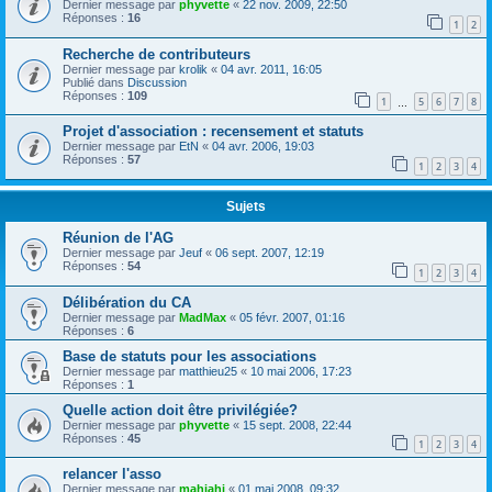
Dernier message par
phyvette
«
22 nov. 2009, 22:50
Réponses :
16
1
2
Recherche de contributeurs
Dernier message par
krolik
«
04 avr. 2011, 16:05
Publié dans
Discussion
Réponses :
109
1
5
6
7
8
…
Projet d'association : recensement et statuts
Dernier message par
EtN
«
04 avr. 2006, 19:03
Réponses :
57
1
2
3
4
Sujets
Réunion de l'AG
Dernier message par
Jeuf
«
06 sept. 2007, 12:19
Réponses :
54
1
2
3
4
Délibération du CA
Dernier message par
MadMax
«
05 févr. 2007, 01:16
Réponses :
6
Base de statuts pour les associations
Dernier message par
matthieu25
«
10 mai 2006, 17:23
Réponses :
1
Quelle action doit être privilégiée?
Dernier message par
phyvette
«
15 sept. 2008, 22:44
Réponses :
45
1
2
3
4
relancer l'asso
Dernier message par
mahiahi
«
01 mai 2008, 09:32