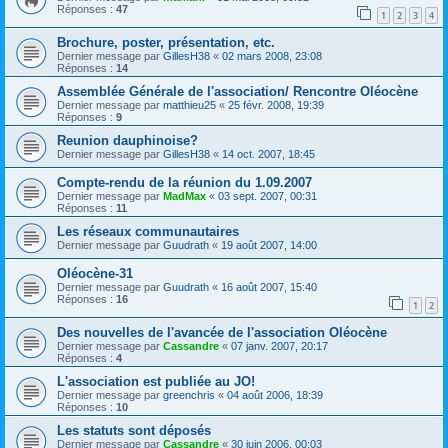
Réponses :
47
1
2
3
4
Brochure, poster, présentation, etc.
Dernier message par
GillesH38
«
02 mars 2008, 23:08
Réponses :
14
Assemblée Générale de l'association/ Rencontre Oléocène
Dernier message par
matthieu25
«
25 févr. 2008, 19:39
Réponses :
9
Reunion dauphinoise?
Dernier message par
GillesH38
«
14 oct. 2007, 18:45
Compte-rendu de la réunion du 1.09.2007
Dernier message par
MadMax
«
03 sept. 2007, 00:31
Réponses :
11
Les réseaux communautaires
Dernier message par
Guudrath
«
19 août 2007, 14:00
Oléocène-31
Dernier message par
Guudrath
«
16 août 2007, 15:40
Réponses :
16
1
2
Des nouvelles de l'avancée de l'association Oléocène
Dernier message par
Cassandre
«
07 janv. 2007, 20:17
Réponses :
4
L'association est publiée au JO!
Dernier message par
greenchris
«
04 août 2006, 18:39
Réponses :
10
Les statuts sont déposés
Dernier message par
Cassandre
«
30 juin 2006, 00:03