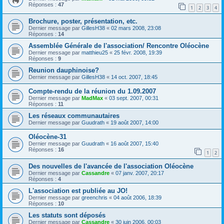
Réponses :
47
1
2
3
4
Brochure, poster, présentation, etc.
Dernier message par
GillesH38
«
02 mars 2008, 23:08
Réponses :
14
Assemblée Générale de l'association/ Rencontre Oléocène
Dernier message par
matthieu25
«
25 févr. 2008, 19:39
Réponses :
9
Reunion dauphinoise?
Dernier message par
GillesH38
«
14 oct. 2007, 18:45
Compte-rendu de la réunion du 1.09.2007
Dernier message par
MadMax
«
03 sept. 2007, 00:31
Réponses :
11
Les réseaux communautaires
Dernier message par
Guudrath
«
19 août 2007, 14:00
Oléocène-31
Dernier message par
Guudrath
«
16 août 2007, 15:40
Réponses :
16
1
2
Des nouvelles de l'avancée de l'association Oléocène
Dernier message par
Cassandre
«
07 janv. 2007, 20:17
Réponses :
4
L'association est publiée au JO!
Dernier message par
greenchris
«
04 août 2006, 18:39
Réponses :
10
Les statuts sont déposés
Dernier message par
Cassandre
«
30 juin 2006, 00:03