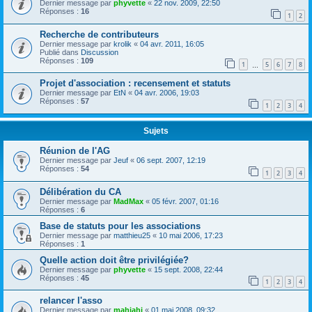
Dernier message par
phyvette
«
22 nov. 2009, 22:50
Réponses :
16
1
2
Recherche de contributeurs
Dernier message par
krolik
«
04 avr. 2011, 16:05
Publié dans
Discussion
Réponses :
109
1
5
6
7
8
…
Projet d'association : recensement et statuts
Dernier message par
EtN
«
04 avr. 2006, 19:03
Réponses :
57
1
2
3
4
Sujets
Réunion de l'AG
Dernier message par
Jeuf
«
06 sept. 2007, 12:19
Réponses :
54
1
2
3
4
Délibération du CA
Dernier message par
MadMax
«
05 févr. 2007, 01:16
Réponses :
6
Base de statuts pour les associations
Dernier message par
matthieu25
«
10 mai 2006, 17:23
Réponses :
1
Quelle action doit être privilégiée?
Dernier message par
phyvette
«
15 sept. 2008, 22:44
Réponses :
45
1
2
3
4
relancer l'asso
Dernier message par
mahiahi
«
01 mai 2008, 09:32