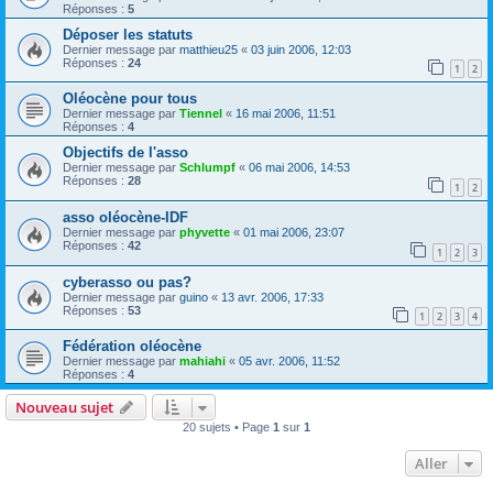
Réponses :
5
Déposer les statuts
Dernier message par
matthieu25
«
03 juin 2006, 12:03
Réponses :
24
1
2
Oléocène pour tous
Dernier message par
Tiennel
«
16 mai 2006, 11:51
Réponses :
4
Objectifs de l'asso
Dernier message par
Schlumpf
«
06 mai 2006, 14:53
Réponses :
28
1
2
asso oléocène-IDF
Dernier message par
phyvette
«
01 mai 2006, 23:07
Réponses :
42
1
2
3
cyberasso ou pas?
Dernier message par
guino
«
13 avr. 2006, 17:33
Réponses :
53
1
2
3
4
Fédération oléocène
Dernier message par
mahiahi
«
05 avr. 2006, 11:52
Réponses :
4
Nouveau sujet
20 sujets • Page
1
sur
1
Aller