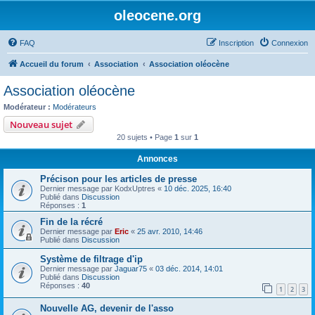
oleocene.org
FAQ
Inscription
Connexion
Accueil du forum
Association
Association oléocène
Association oléocène
Modérateur :
Modérateurs
Nouveau sujet
20 sujets • Page
1
sur
1
Annonces
Précison pour les articles de presse
Dernier message par
KodxUptres
«
10 déc. 2025, 16:40
Publié dans
Discussion
Réponses :
1
Fin de la récré
Dernier message par
Eric
«
25 avr. 2010, 14:46
Publié dans
Discussion
Système de filtrage d'ip
Dernier message par
Jaguar75
«
03 déc. 2014, 14:01
Publié dans
Discussion
Réponses :
40
1
2
3
Nouvelle AG, devenir de l'asso