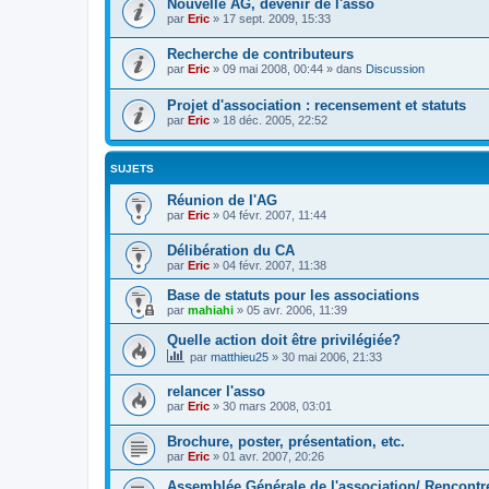
Nouvelle AG, devenir de l'asso
par
Eric
»
17 sept. 2009, 15:33
Recherche de contributeurs
par
Eric
»
09 mai 2008, 00:44
» dans
Discussion
Projet d'association : recensement et statuts
par
Eric
»
18 déc. 2005, 22:52
SUJETS
Réunion de l'AG
par
Eric
»
04 févr. 2007, 11:44
Délibération du CA
par
Eric
»
04 févr. 2007, 11:38
Base de statuts pour les associations
par
mahiahi
»
05 avr. 2006, 11:39
Quelle action doit être privilégiée?
par
matthieu25
»
30 mai 2006, 21:33
relancer l'asso
par
Eric
»
30 mars 2008, 03:01
Brochure, poster, présentation, etc.
par
Eric
»
01 avr. 2007, 20:26
Assemblée Générale de l'association/ Rencont