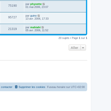
par
phyvette
75190
01 mai 2006, 23:07
par
guino
95727
13 avr. 2006, 17:33
par
mahiahi
21319
05 avr. 2006, 11:52
20 sujets • Page
1
sur
1
Aller
 contacter
Supprimer les cookies
Fuseau horaire sur
UTC+02:00