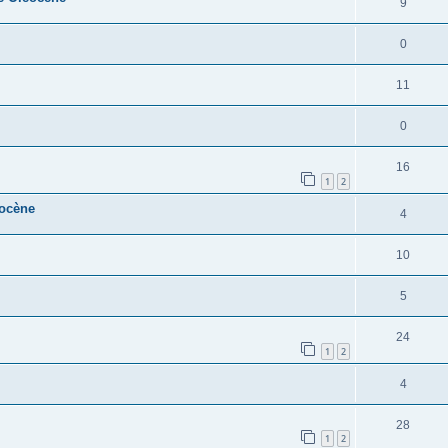
9
0
11
0
16
1
2
éocène
4
10
5
24
1
2
4
28
1
2