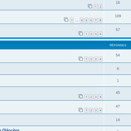
16
1
2
109
1
4
5
6
7
8
…
57
1
2
3
4
RÉPONSES
54
1
2
3
4
6
1
45
1
2
3
4
47
1
2
3
4
14
re Oléocène