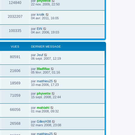
par
phyvette
124840
22 nov. 2009, 22:50
par
krolik
2032207
04 avr. 2011, 16:05
par
EtN
100335
04 avr. 2006, 19:03
VUES
DERNIER MESSAGE
par
Jeuf
80591
06 sept. 2007, 12:19
par
MadMax
21606
05 févr. 2007, 01:16
par
matthieu25
18569
10 mai 2006, 17:23
par
phyvette
71059
15 sept. 2008, 22:44
par
mahiahi
66056
01 mai 2008, 09:32
par
GillesH38
26568
02 mars 2008, 23:08
par
matthieu25