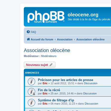
oleocene.org
Site dédié à la fin de l'âge du pétrole
FAQ
Accueil du forum
Association
Association oléocène
Association oléocène
Modérateur :
Modérateurs
Nouveau sujet
ANNONCES
Précison pour les articles de presse
par
Eric
»
12 août 2012, 15:51
» dans
Discussion
Fin de la récré
par
Eric
»
25 avr. 2010, 14:46
» dans
Discussion
Système de filtrage d'ip
par
Eric
»
06 mars 2010, 11:23
» dans
Discussion