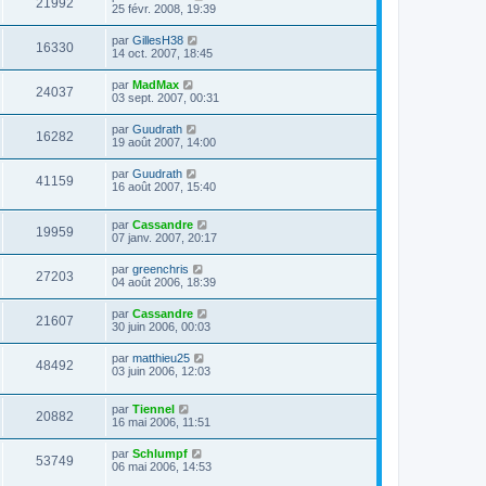
21992
25 févr. 2008, 19:39
par
GillesH38
16330
14 oct. 2007, 18:45
par
MadMax
24037
03 sept. 2007, 00:31
par
Guudrath
16282
19 août 2007, 14:00
par
Guudrath
41159
16 août 2007, 15:40
par
Cassandre
19959
07 janv. 2007, 20:17
par
greenchris
27203
04 août 2006, 18:39
par
Cassandre
21607
30 juin 2006, 00:03
par
matthieu25
48492
03 juin 2006, 12:03
par
Tiennel
20882
16 mai 2006, 11:51
par
Schlumpf
53749
06 mai 2006, 14:53