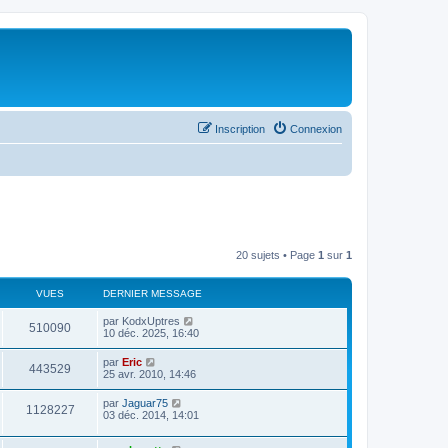
Inscription
Connexion
20 sujets • Page
1
sur
1
VUES
DERNIER MESSAGE
par
KodxUptres
510090
10 déc. 2025, 16:40
par
Eric
443529
25 avr. 2010, 14:46
par
Jaguar75
1128227
03 déc. 2014, 14:01