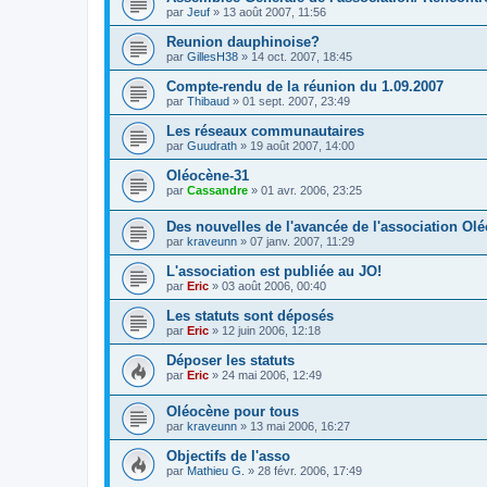
par
Jeuf
»
13 août 2007, 11:56
Reunion dauphinoise?
par
GillesH38
»
14 oct. 2007, 18:45
Compte-rendu de la réunion du 1.09.2007
par
Thibaud
»
01 sept. 2007, 23:49
Les réseaux communautaires
par
Guudrath
»
19 août 2007, 14:00
Oléocène-31
par
Cassandre
»
01 avr. 2006, 23:25
Des nouvelles de l'avancée de l'association Ol
par
kraveunn
»
07 janv. 2007, 11:29
L'association est publiée au JO!
par
Eric
»
03 août 2006, 00:40
Les statuts sont déposés
par
Eric
»
12 juin 2006, 12:18
Déposer les statuts
par
Eric
»
24 mai 2006, 12:49
Oléocène pour tous
par
kraveunn
»
13 mai 2006, 16:27
Objectifs de l'asso
par
Mathieu G.
»
28 févr. 2006, 17:49