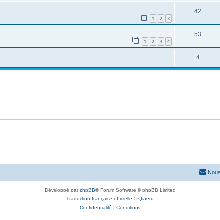
42
1
2
3
53
1
2
3
4
4
Nous
Développé par
phpBB
® Forum Software © phpBB Limited
Traduction française officielle
©
Qiaeru
Confidentialité
|
Conditions