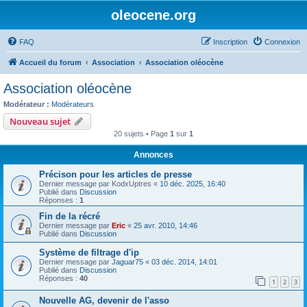
oleocene.org
FAQ
Inscription
Connexion
Accueil du forum
Association
Association oléocène
Association oléocène
Modérateur :
Modérateurs
Nouveau sujet
20 sujets • Page
1
sur
1
Annonces
Précison pour les articles de presse
Dernier message par
KodxUptres
«
10 déc. 2025, 16:40
Publié dans
Discussion
Réponses :
1
Fin de la récré
Dernier message par
Eric
«
25 avr. 2010, 14:46
Publié dans
Discussion
Système de filtrage d'ip
Dernier message par
Jaguar75
«
03 déc. 2014, 14:01
Publié dans
Discussion
Réponses :
40
1
2
3
Nouvelle AG, devenir de l'asso