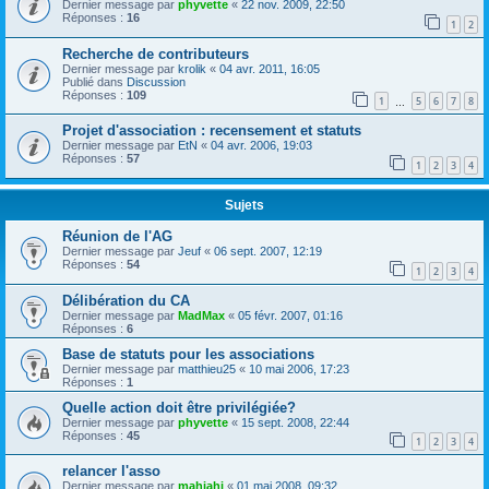
Dernier message par
phyvette
«
22 nov. 2009, 22:50
Réponses :
16
1
2
Recherche de contributeurs
Dernier message par
krolik
«
04 avr. 2011, 16:05
Publié dans
Discussion
Réponses :
109
1
5
6
7
8
…
Projet d'association : recensement et statuts
Dernier message par
EtN
«
04 avr. 2006, 19:03
Réponses :
57
1
2
3
4
Sujets
Réunion de l'AG
Dernier message par
Jeuf
«
06 sept. 2007, 12:19
Réponses :
54
1
2
3
4
Délibération du CA
Dernier message par
MadMax
«
05 févr. 2007, 01:16
Réponses :
6
Base de statuts pour les associations
Dernier message par
matthieu25
«
10 mai 2006, 17:23
Réponses :
1
Quelle action doit être privilégiée?
Dernier message par
phyvette
«
15 sept. 2008, 22:44
Réponses :
45
1
2
3
4
relancer l'asso
Dernier message par
mahiahi
«
01 mai 2008, 09:32