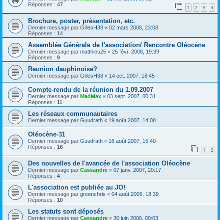
Réponses :
47
1
2
3
4
Brochure, poster, présentation, etc.
Dernier message par
GillesH38
«
02 mars 2008, 23:08
Réponses :
14
Assemblée Générale de l'association/ Rencontre Oléocène
Dernier message par
matthieu25
«
25 févr. 2008, 19:39
Réponses :
9
Reunion dauphinoise?
Dernier message par
GillesH38
«
14 oct. 2007, 18:45
Compte-rendu de la réunion du 1.09.2007
Dernier message par
MadMax
«
03 sept. 2007, 00:31
Réponses :
11
Les réseaux communautaires
Dernier message par
Guudrath
«
19 août 2007, 14:00
Oléocène-31
Dernier message par
Guudrath
«
16 août 2007, 15:40
Réponses :
16
1
2
Des nouvelles de l'avancée de l'association Oléocène
Dernier message par
Cassandre
«
07 janv. 2007, 20:17
Réponses :
4
L'association est publiée au JO!
Dernier message par
greenchris
«
04 août 2006, 18:39
Réponses :
10
Les statuts sont déposés
Dernier message par
Cassandre
«
30 juin 2006, 00:03