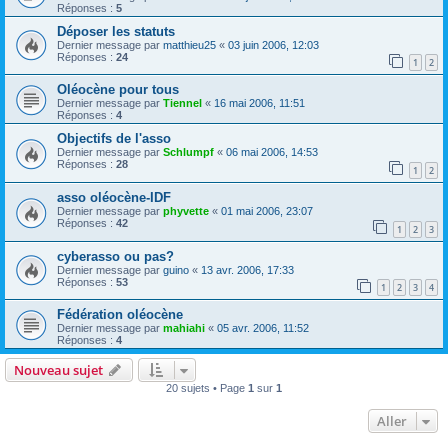
Réponses :
5
Déposer les statuts
Dernier message par
matthieu25
«
03 juin 2006, 12:03
Réponses :
24
1
2
Oléocène pour tous
Dernier message par
Tiennel
«
16 mai 2006, 11:51
Réponses :
4
Objectifs de l'asso
Dernier message par
Schlumpf
«
06 mai 2006, 14:53
Réponses :
28
1
2
asso oléocène-IDF
Dernier message par
phyvette
«
01 mai 2006, 23:07
Réponses :
42
1
2
3
cyberasso ou pas?
Dernier message par
guino
«
13 avr. 2006, 17:33
Réponses :
53
1
2
3
4
Fédération oléocène
Dernier message par
mahiahi
«
05 avr. 2006, 11:52
Réponses :
4
Nouveau sujet
20 sujets • Page
1
sur
1
Aller