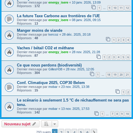
Dernier message par
energy_isere
«
10 janv. 2026, 13:09
Réponses :
172
1
9
10
11
12
…
La future Taxe Carbone aux frontières de l'UE
Dernier message par
energy_isere
«
08 janv. 2026, 09:15
Réponses :
13
Manger moins de viande
Dernier message par
kercoz
«
28 déc. 2025, 20:18
Réponses :
48
1
2
3
4
Vaches / bétail CO2 et méthane
Dernier message par
energy_isere
«
28 nov. 2025, 21:28
Réponses :
87
1
2
3
4
5
6
Ce que nous perdons (biodiversité)
Dernier message par
GillesH38
«
28 nov. 2025, 12:05
Réponses :
304
1
18
19
20
21
…
Conf. Climatique 2025, COP30 Belem
Dernier message par
mobar
«
23 nov. 2025, 13:38
Réponses :
15
1
2
Le scénario à seulement 1.5 °C de réchauffement ne sera pas
tenu.
Dernier message par
mobar
«
13 nov. 2025, 17:53
Réponses :
142
1
7
8
9
10
…
Nouveau sujet
1
2
3
4
5
6
Suivant
293 sujets