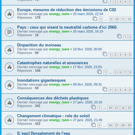
1
2
3
4
5
Europe, mesures de réduction des émissions de C02
Dernier message par
energy_isere
«
25 mars 2026, 22:34
Réponses :
178
1
9
10
11
12
…
Pays : ceux qui visent la neutralité carbone d'ici 2060.
Dernier message par
energy_isere
«
25 mars 2026, 16:19
Réponses :
16
1
2
Disparition du moineau
Dernier message par
energy_isere
«
18 févr. 2026, 00:00
Réponses :
60
1
2
3
4
5
Catastrophes naturelles et assurances
Dernier message par
energy_isere
«
17 févr. 2026, 23:55
Réponses :
106
1
5
6
7
8
…
Inondations gigantesques
Dernier message par
energy_isere
«
08 févr. 2026, 09:31
Réponses :
69
1
2
3
4
5
Conséquences des déchets plastiques
Dernier message par
energy_isere
«
27 janv. 2026, 23:10
Réponses :
341
1
20
21
22
23
…
Changement climatique : role du soleil
Dernier message par
energy_isere
«
27 janv. 2026, 21:49
Réponses :
422
1
26
27
28
29
…
[L'eau] Dessalement de l'eau