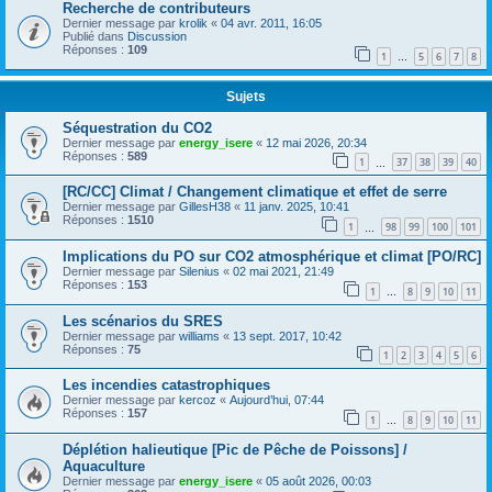
Recherche de contributeurs
Dernier message par
krolik
«
04 avr. 2011, 16:05
Publié dans
Discussion
Réponses :
109
1
5
6
7
8
…
Sujets
Séquestration du CO2
Dernier message par
energy_isere
«
12 mai 2026, 20:34
Réponses :
589
1
37
38
39
40
…
[RC/CC] Climat / Changement climatique et effet de serre
Dernier message par
GillesH38
«
11 janv. 2025, 10:41
Réponses :
1510
1
98
99
100
101
…
Implications du PO sur CO2 atmosphérique et climat [PO/RC]
Dernier message par
Silenius
«
02 mai 2021, 21:49
Réponses :
153
1
8
9
10
11
…
Les scénarios du SRES
Dernier message par
williams
«
13 sept. 2017, 10:42
Réponses :
75
1
2
3
4
5
6
Les incendies catastrophiques
Dernier message par
kercoz
«
Aujourd’hui, 07:44
Réponses :
157
1
8
9
10
11
…
Déplétion halieutique [Pic de Pêche de Poissons] /
Aquaculture
Dernier message par
energy_isere
«
05 août 2026, 00:03