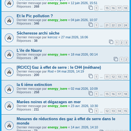
Dernier message par
energy_isere
«
12 juin 2026, 15:51
Réponses :
268
1
15
16
17
18
…
Et le Pic pollution ?
Dernier message par
energy_isere
«
04 juin 2026, 10:37
Réponses :
346
1
21
22
23
24
…
Sècheresse archi sèche
Dernier message par
kercoz
«
27 mai 2026, 16:06
Réponses :
38
1
2
3
L'ile de Nauru
Dernier message par
energy_isere
«
18 mai 2026, 00:14
Réponses :
28
1
2
[RC/CC] Gaz à effet de serre : le CH4 (méthane)
Dernier message par
Rod
«
04 mai 2026, 14:19
Réponses :
200
1
11
12
13
14
…
la 6 iéme extinction
Dernier message par
energy_isere
«
02 mai 2026, 10:09
Réponses :
258
1
15
16
17
18
…
Marées noires et dégazages en mer
Dernier message par
energy_isere
«
23 avr. 2026, 10:30
Réponses :
211
1
12
13
14
15
…
Mesures de réductions des gaz à effet de serre dans le
monde
Dernier message par
energy_isere
«
14 avr. 2026, 14:10
Réponses :
73