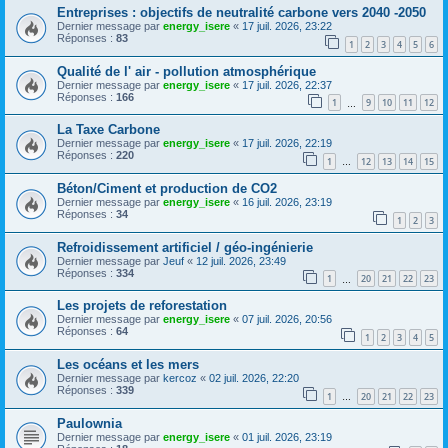
Entreprises : objectifs de neutralité carbone vers 2040 -2050
Dernier message par
energy_isere
«
17 juil. 2026, 23:22
Réponses :
83
1
2
3
4
5
6
Qualité de l' air - pollution atmosphérique
Dernier message par
energy_isere
«
17 juil. 2026, 22:37
Réponses :
166
1
9
10
11
12
…
La Taxe Carbone
Dernier message par
energy_isere
«
17 juil. 2026, 22:19
Réponses :
220
1
12
13
14
15
…
Béton/Ciment et production de CO2
Dernier message par
energy_isere
«
16 juil. 2026, 23:19
Réponses :
34
1
2
3
Refroidissement artificiel / géo-ingénierie
Dernier message par
Jeuf
«
12 juil. 2026, 23:49
Réponses :
334
1
20
21
22
23
…
Les projets de reforestation
Dernier message par
energy_isere
«
07 juil. 2026, 20:56
Réponses :
64
1
2
3
4
5
Les océans et les mers
Dernier message par
kercoz
«
02 juil. 2026, 22:20
Réponses :
339
1
20
21
22
23
…
Paulownia
Dernier message par
energy_isere
«
01 juil. 2026, 23:19