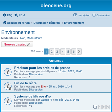
oleocene.org
FAQ
PCM
Inscription
Connexion
Accueil du forum
Discussion générale
Environnement
Environnement
Modérateurs :
Rod
,
Modérateurs
Nouveau sujet
1
2
3
4
5
6
Suivant
293 sujets
Annonces
Précison pour les articles de presse
Dernier message par
KodxUptres
«
10 déc. 2025, 16:40
Publié dans
Discussion
Réponses :
1
Fin de la récré
Dernier message par
Eric
«
25 avr. 2010, 14:46
Publié dans
Discussion
Système de filtrage d'ip
Dernier message par
Jaguar75
«
03 déc. 2014, 14:01
Publié dans
Discussion
Réponses :
40
1
2
3