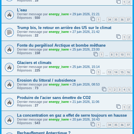
Réponses :
18
1
2
L'eau
Dernier message par
energy_isere
«
29 juin 2026, 21:21
Réponses :
550
1
34
35
36
37
…
Trump bis, le retour en arrière des US sur le climat
Dernier message par
energy_isere
«
27 juin 2026, 21:42
Réponses :
22
1
2
Fonte du pergélisol Arctique et bombe méthane
Dernier message par
energy_isere
«
25 juin 2026, 23:00
Réponses :
158
1
8
9
10
11
…
Glaciers et climats
Dernier message par
energy_isere
«
25 juin 2026, 15:14
Réponses :
225
1
13
14
15
16
…
Erosion du littoral / subsidence
Dernier message par
energy_isere
«
25 juin 2026, 08:53
Réponses :
73
1
2
3
4
5
Produire de l'acier sans émettre de CO2
Dernier message par
energy_isere
«
21 juin 2026, 11:06
Réponses :
27
1
2
La concentration en gaz a effet de serre toujours en hausse
Dernier message par
energy_isere
«
20 juin 2026, 16:43
Réponses :
543
1
34
35
36
37
…
Rechauffement Antarctique ?