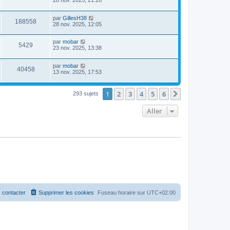
28 nov. 2025, 21:28
par
GillesH38
188558
28 nov. 2025, 12:05
par
mobar
5429
23 nov. 2025, 13:38
par
mobar
40458
13 nov. 2025, 17:53
1
2
3
4
5
6
Suivant
293 sujets
Aller
 contacter
Supprimer les cookies
Fuseau horaire sur
UTC+02:00