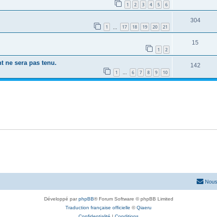
1
2
3
4
5
6
304
1
17
18
19
20
21
…
15
1
2
t ne sera pas tenu.
142
1
6
7
8
9
10
…
Nous
Développé par
phpBB
® Forum Software © phpBB Limited
Traduction française officielle
©
Qiaeru
Confidentialité
|
Conditions