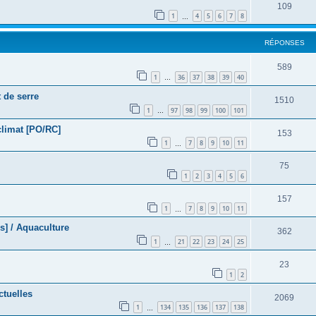
109
1
4
5
6
7
8
…
RÉPONSES
589
1
36
37
38
39
40
…
 de serre
1510
1
97
98
99
100
101
…
climat [PO/RC]
153
1
7
8
9
10
11
…
75
1
2
3
4
5
6
157
1
7
8
9
10
11
…
s] / Aquaculture
362
1
21
22
23
24
25
…
23
1
2
ctuelles
2069
1
134
135
136
137
138
…