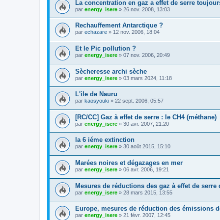
La concentration en gaz a effet de serre toujou
par
energy_isere
»
26 nov. 2008, 13:03
Rechauffement Antarctique ?
par
echazare
»
12 nov. 2006, 18:04
Et le Pic pollution ?
par
energy_isere
»
07 nov. 2006, 20:49
Sècheresse archi sèche
par
energy_isere
»
03 mars 2024, 11:18
L'ile de Nauru
par
kaosyouki
»
22 sept. 2006, 05:57
[RC/CC] Gaz à effet de serre : le CH4 (méthane)
par
energy_isere
»
30 avr. 2007, 21:20
la 6 iéme extinction
par
energy_isere
»
30 août 2015, 15:10
Marées noires et dégazages en mer
par
energy_isere
»
06 avr. 2006, 19:21
Mesures de réductions des gaz à effet de serre
par
energy_isere
»
28 mars 2015, 13:55
Europe, mesures de réduction des émissions d
par
energy_isere
»
21 févr. 2007, 12:45