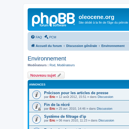
oleocene.org
Site dédié à la fin de l'âge du pétrole
FAQ
PCM
Accueil du forum
Discussion générale
Environnement
Environnement
Modérateurs :
Rod
,
Modérateurs
Nouveau sujet
ANNONCES
Précison pour les articles de presse
par
Eric
»
12 août 2012, 15:51
» dans
Discussion
Fin de la récré
par
Eric
»
25 avr. 2010, 14:46
» dans
Discussion
Système de filtrage d'ip
par
Eric
»
06 mars 2010, 11:23
» dans
Discussion