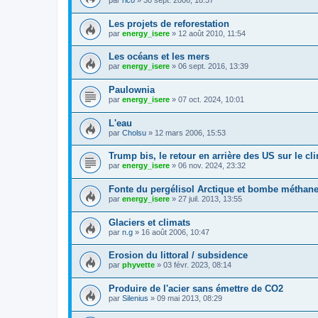
par
rico
»
30 sept. 2006, 18:37
Les projets de reforestation
par
energy_isere
»
12 août 2010, 11:54
Les océans et les mers
par
energy_isere
»
06 sept. 2016, 13:39
Paulownia
par
energy_isere
»
07 oct. 2024, 10:01
L'eau
par
Cholsu
»
12 mars 2006, 15:53
Trump bis, le retour en arrière des US sur le cl
par
energy_isere
»
06 nov. 2024, 23:32
Fonte du pergélisol Arctique et bombe méthan
par
energy_isere
»
27 juil. 2013, 13:55
Glaciers et climats
par
n.g
»
16 août 2006, 10:47
Erosion du littoral / subsidence
par
phyvette
»
03 févr. 2023, 08:14
Produire de l'acier sans émettre de CO2
par
Silenius
»
09 mai 2013, 08:29