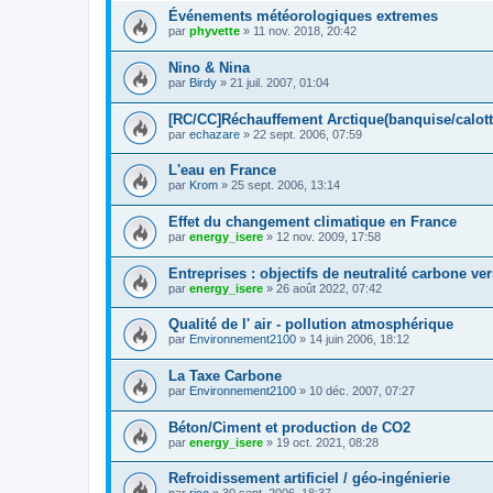
Événements météorologiques extremes
par
phyvette
»
11 nov. 2018, 20:42
Nino & Nina
par
Birdy
»
21 juil. 2007, 01:04
[RC/CC]Réchauffement Arctique(banquise/calot
par
echazare
»
22 sept. 2006, 07:59
L'eau en France
par
Krom
»
25 sept. 2006, 13:14
Effet du changement climatique en France
par
energy_isere
»
12 nov. 2009, 17:58
Entreprises : objectifs de neutralité carbone ve
par
energy_isere
»
26 août 2022, 07:42
Qualité de l' air - pollution atmosphérique
par
Environnement2100
»
14 juin 2006, 18:12
La Taxe Carbone
par
Environnement2100
»
10 déc. 2007, 07:27
Béton/Ciment et production de CO2
par
energy_isere
»
19 oct. 2021, 08:28
Refroidissement artificiel / géo-ingénierie