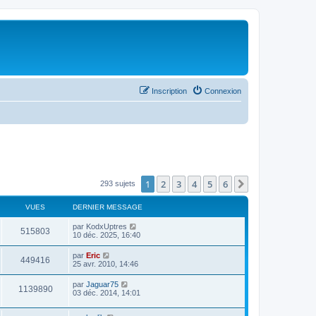
Inscription
Connexion
1
2
3
4
5
6
Suivant
293 sujets
VUES
DERNIER MESSAGE
par
KodxUptres
515803
10 déc. 2025, 16:40
par
Eric
449416
25 avr. 2010, 14:46
par
Jaguar75
1139890
03 déc. 2014, 14:01