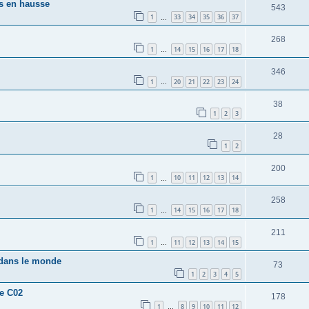
rs en hausse
543
1
33
34
35
36
37
…
268
1
14
15
16
17
18
…
346
1
20
21
22
23
24
…
38
1
2
3
28
1
2
200
1
10
11
12
13
14
…
258
1
14
15
16
17
18
…
211
1
11
12
13
14
15
…
 dans le monde
73
1
2
3
4
5
e C02
178
1
8
9
10
11
12
…