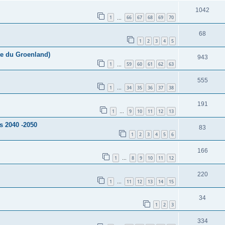
1042
1
66
67
68
69
70
…
68
1
2
3
4
5
te du Groenland)
943
1
59
60
61
62
63
…
555
1
34
35
36
37
38
…
191
1
9
10
11
12
13
…
rs 2040 -2050
83
1
2
3
4
5
6
166
1
8
9
10
11
12
…
220
1
11
12
13
14
15
…
34
1
2
3
334