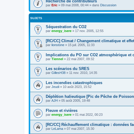
Recherche de contributeurs
par
Eric
»
09 mai 2008, 00:44
» dans
Discussion
SUJETS
Séquestration du CO2
par
energy_isere
»
17 nov. 2005, 12:55
[RC/CC] Climat / Changement climatique et effet
par
lionstone
»
15 juil. 2005, 11:33
Implications du PO sur CO2 atmosphérique et 
par
Tiennel
»
22 mai 2007, 09:32
Les scénarios du SRES
par
GillesH38
»
11 nov. 2010, 14:35
Les incendies catastrophiques
par
Jeudi
»
10 août 2023, 15:52
Déplétion halieutique [Pic de Pêche de Poisson
par
AJH
»
05 août 2005, 19:48
Fleuve et rivières
par
energy_isere
»
01 mai 2022, 00:23
[RC/CC] Réchauffement climatique : données fa
par
LeLama
»
07 mai 2007, 15:30