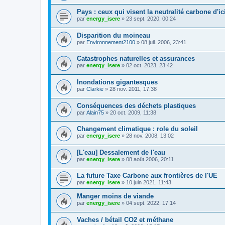
Pays : ceux qui visent la neutralité carbone d'ic
par
energy_isere
»
23 sept. 2020, 00:24
Disparition du moineau
par
Environnement2100
»
08 juil. 2006, 23:41
Catastrophes naturelles et assurances
par
energy_isere
»
02 oct. 2023, 23:42
Inondations gigantesques
par
Clarkie
»
28 nov. 2011, 17:38
Conséquences des déchets plastiques
par
Alain75
»
20 oct. 2009, 11:38
Changement climatique : role du soleil
par
energy_isere
»
28 nov. 2008, 13:02
[L'eau] Dessalement de l'eau
par
energy_isere
»
08 août 2006, 20:11
La future Taxe Carbone aux frontières de l'UE
par
energy_isere
»
10 juin 2021, 11:43
Manger moins de viande
par
energy_isere
»
04 sept. 2022, 17:14
Vaches / bétail CO2 et méthane