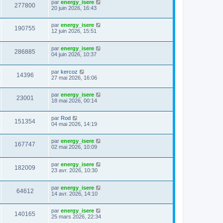
par
energy_isere
277800
20 juin 2026, 16:43
par
energy_isere
190755
12 juin 2026, 15:51
par
energy_isere
286885
04 juin 2026, 10:37
par
kercoz
14396
27 mai 2026, 16:06
par
energy_isere
23001
18 mai 2026, 00:14
par
Rod
151354
04 mai 2026, 14:19
par
energy_isere
167747
02 mai 2026, 10:09
par
energy_isere
182009
23 avr. 2026, 10:30
par
energy_isere
64612
14 avr. 2026, 14:10
par
energy_isere
140165
25 mars 2026, 22:34