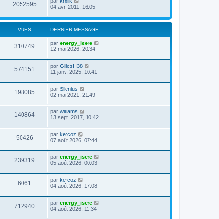
par
krolik
2052595
04 avr. 2011, 16:05
VUES
DERNIER MESSAGE
par
energy_isere
310749
12 mai 2026, 20:34
par
GillesH38
574151
11 janv. 2025, 10:41
par
Silenius
198085
02 mai 2021, 21:49
par
williams
140864
13 sept. 2017, 10:42
par
kercoz
50426
07 août 2026, 07:44
par
energy_isere
239319
05 août 2026, 00:03
par
kercoz
6061
04 août 2026, 17:08
par
energy_isere
712940
04 août 2026, 11:34