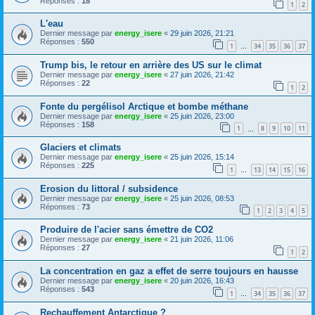
Réponses :
18
1
2
L'eau
Dernier message par
energy_isere
«
29 juin 2026, 21:21
Réponses :
550
1
34
35
36
37
…
Trump bis, le retour en arrière des US sur le climat
Dernier message par
energy_isere
«
27 juin 2026, 21:42
Réponses :
22
1
2
Fonte du pergélisol Arctique et bombe méthane
Dernier message par
energy_isere
«
25 juin 2026, 23:00
Réponses :
158
1
8
9
10
11
…
Glaciers et climats
Dernier message par
energy_isere
«
25 juin 2026, 15:14
Réponses :
225
1
13
14
15
16
…
Erosion du littoral / subsidence
Dernier message par
energy_isere
«
25 juin 2026, 08:53
Réponses :
73
1
2
3
4
5
Produire de l'acier sans émettre de CO2
Dernier message par
energy_isere
«
21 juin 2026, 11:06
Réponses :
27
1
2
La concentration en gaz a effet de serre toujours en hausse
Dernier message par
energy_isere
«
20 juin 2026, 16:43
Réponses :
543
1
34
35
36
37
…
Rechauffement Antarctique ?