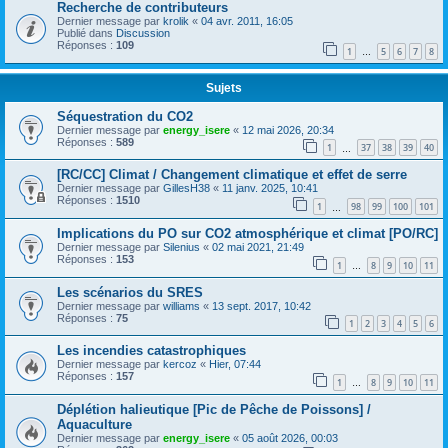
Recherche de contributeurs
Dernier message par
krolik
«
04 avr. 2011, 16:05
Publié dans
Discussion
Réponses :
109
1
5
6
7
8
…
Sujets
Séquestration du CO2
Dernier message par
energy_isere
«
12 mai 2026, 20:34
Réponses :
589
1
37
38
39
40
…
[RC/CC] Climat / Changement climatique et effet de serre
Dernier message par
GillesH38
«
11 janv. 2025, 10:41
Réponses :
1510
1
98
99
100
101
…
Implications du PO sur CO2 atmosphérique et climat [PO/RC]
Dernier message par
Silenius
«
02 mai 2021, 21:49
Réponses :
153
1
8
9
10
11
…
Les scénarios du SRES
Dernier message par
williams
«
13 sept. 2017, 10:42
Réponses :
75
1
2
3
4
5
6
Les incendies catastrophiques
Dernier message par
kercoz
«
Hier, 07:44
Réponses :
157
1
8
9
10
11
…
Déplétion halieutique [Pic de Pêche de Poissons] /
Aquaculture
Dernier message par
energy_isere
«
05 août 2026, 00:03