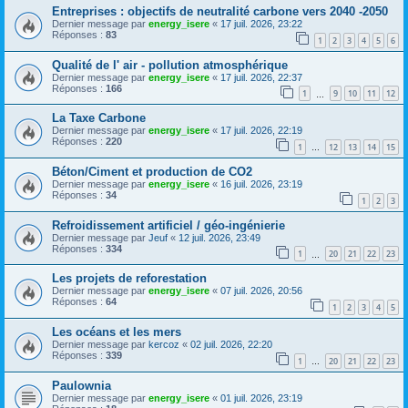
Entreprises : objectifs de neutralité carbone vers 2040 -2050
Dernier message par
energy_isere
«
17 juil. 2026, 23:22
Réponses :
83
1
2
3
4
5
6
Qualité de l' air - pollution atmosphérique
Dernier message par
energy_isere
«
17 juil. 2026, 22:37
Réponses :
166
1
9
10
11
12
…
La Taxe Carbone
Dernier message par
energy_isere
«
17 juil. 2026, 22:19
Réponses :
220
1
12
13
14
15
…
Béton/Ciment et production de CO2
Dernier message par
energy_isere
«
16 juil. 2026, 23:19
Réponses :
34
1
2
3
Refroidissement artificiel / géo-ingénierie
Dernier message par
Jeuf
«
12 juil. 2026, 23:49
Réponses :
334
1
20
21
22
23
…
Les projets de reforestation
Dernier message par
energy_isere
«
07 juil. 2026, 20:56
Réponses :
64
1
2
3
4
5
Les océans et les mers
Dernier message par
kercoz
«
02 juil. 2026, 22:20
Réponses :
339
1
20
21
22
23
…
Paulownia
Dernier message par
energy_isere
«
01 juil. 2026, 23:19