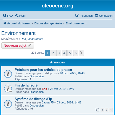
oleocene.org
FAQ
PCM
Inscription
Connexion
Accueil du forum
Discussion générale
Environnement
Environnement
Modérateurs :
Rod
,
Modérateurs
Nouveau sujet
1
2
3
4
5
6
Suivant
293 sujets
Annonces
Précison pour les articles de presse
Dernier message par
KodxUptres
«
10 déc. 2025, 16:40
Publié dans
Discussion
Réponses :
1
Fin de la récré
Dernier message par
Eric
«
25 avr. 2010, 14:46
Publié dans
Discussion
Système de filtrage d'ip
Dernier message par
Jaguar75
«
03 déc. 2014, 14:01
Publié dans
Discussion
Réponses :
40
1
2
3