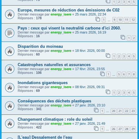
1
2
3
4
5
Europe, mesures de réduction des émissions de C02
Dernier message par
energy_isere
«
25 mars 2026, 22:34
Réponses :
178
1
9
10
11
12
…
Pays : ceux qui visent la neutralité carbone d'ici 2060.
Dernier message par
energy_isere
«
25 mars 2026, 16:19
Réponses :
16
1
2
Disparition du moineau
Dernier message par
energy_isere
«
18 févr. 2026, 00:00
Réponses :
60
1
2
3
4
5
Catastrophes naturelles et assurances
Dernier message par
energy_isere
«
17 févr. 2026, 23:55
Réponses :
106
1
5
6
7
8
…
Inondations gigantesques
Dernier message par
energy_isere
«
08 févr. 2026, 09:31
Réponses :
69
1
2
3
4
5
Conséquences des déchets plastiques
Dernier message par
energy_isere
«
27 janv. 2026, 23:10
Réponses :
341
1
20
21
22
23
…
Changement climatique : role du soleil
Dernier message par
energy_isere
«
27 janv. 2026, 21:49
Réponses :
422
1
26
27
28
29
…
[L'eau] Dessalement de l'eau