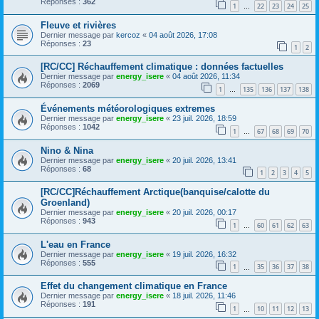
Réponses :
362
1
22
23
24
25
…
Fleuve et rivières
Dernier message par
kercoz
«
04 août 2026, 17:08
Réponses :
23
1
2
[RC/CC] Réchauffement climatique : données factuelles
Dernier message par
energy_isere
«
04 août 2026, 11:34
Réponses :
2069
1
135
136
137
138
…
Événements météorologiques extremes
Dernier message par
energy_isere
«
23 juil. 2026, 18:59
Réponses :
1042
1
67
68
69
70
…
Nino & Nina
Dernier message par
energy_isere
«
20 juil. 2026, 13:41
Réponses :
68
1
2
3
4
5
[RC/CC]Réchauffement Arctique(banquise/calotte du
Groenland)
Dernier message par
energy_isere
«
20 juil. 2026, 00:17
Réponses :
943
1
60
61
62
63
…
L'eau en France
Dernier message par
energy_isere
«
19 juil. 2026, 16:32
Réponses :
555
1
35
36
37
38
…
Effet du changement climatique en France
Dernier message par
energy_isere
«
18 juil. 2026, 11:46
Réponses :
191
1
10
11
12
13
…