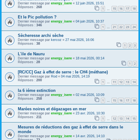
Dernier message par
energy_isere
«
12 juin 2026, 15:51
Réponses :
268
1
15
16
17
18
…
Et le Pic pollution ?
Dernier message par
energy_isere
«
04 juin 2026, 10:37
Réponses :
346
1
21
22
23
24
…
Sècheresse archi sèche
Dernier message par
kercoz
«
27 mai 2026, 16:06
Réponses :
38
1
2
3
L'ile de Nauru
Dernier message par
energy_isere
«
18 mai 2026, 00:14
Réponses :
28
1
2
[RC/CC] Gaz à effet de serre : le CH4 (méthane)
Dernier message par
Rod
«
04 mai 2026, 14:19
Réponses :
200
1
11
12
13
14
…
la 6 iéme extinction
Dernier message par
energy_isere
«
02 mai 2026, 10:09
Réponses :
258
1
15
16
17
18
…
Marées noires et dégazages en mer
Dernier message par
energy_isere
«
23 avr. 2026, 10:30
Réponses :
211
1
12
13
14
15
…
Mesures de réductions des gaz à effet de serre dans le
monde
Dernier message par
energy_isere
«
14 avr. 2026, 14:10
Réponses :
73