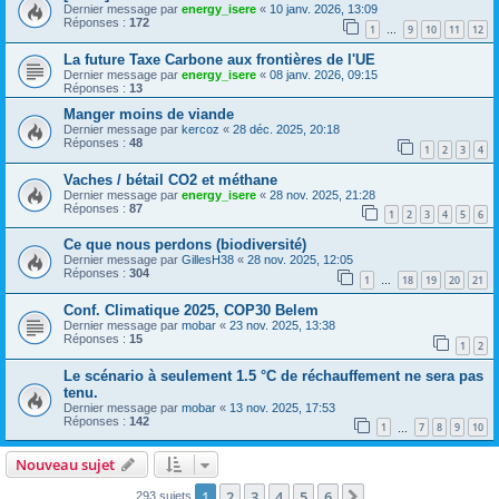
Dernier message par
energy_isere
«
10 janv. 2026, 13:09
Réponses :
172
1
9
10
11
12
…
La future Taxe Carbone aux frontières de l'UE
Dernier message par
energy_isere
«
08 janv. 2026, 09:15
Réponses :
13
Manger moins de viande
Dernier message par
kercoz
«
28 déc. 2025, 20:18
Réponses :
48
1
2
3
4
Vaches / bétail CO2 et méthane
Dernier message par
energy_isere
«
28 nov. 2025, 21:28
Réponses :
87
1
2
3
4
5
6
Ce que nous perdons (biodiversité)
Dernier message par
GillesH38
«
28 nov. 2025, 12:05
Réponses :
304
1
18
19
20
21
…
Conf. Climatique 2025, COP30 Belem
Dernier message par
mobar
«
23 nov. 2025, 13:38
Réponses :
15
1
2
Le scénario à seulement 1.5 °C de réchauffement ne sera pas
tenu.
Dernier message par
mobar
«
13 nov. 2025, 17:53
Réponses :
142
1
7
8
9
10
…
Nouveau sujet
1
2
3
4
5
6
Suivant
293 sujets