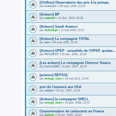
[Chiffres] Observatoire des prix à la pompe.
par
kraveunn
»
06 sept. 2005, 22:23
[Acteurs] BP
par
mahiahi
»
11 févr. 2005, 08:36
[Acteurs] Saudi Aramco
par
Schlumpf
»
11 mai 2006, 23:37
[Acteurs] La compagnie TOTAL
par
alan
»
04 août 2005, 15:43
[Acteurs] OPEP : actualités de l'OPEP, quotas...
par
PRODENT
»
09 déc. 2004, 16:19
[Les acteurs] La compagnie Chevron Texaco
par
franck1968
»
11 janv. 2007, 18:24
[acteurs] REPSOL
par
energy_isere
»
29 mai 2012, 11:54
prix de l'essence aux USA
par
stephp
»
30 oct. 2007, 13:32
[Acteurs] la compagnie SHELL
par
energy_isere
»
14 janv. 2006, 22:57
Consommation de carburants en France
par
Sylvain
»
30 avr. 2006, 16:44