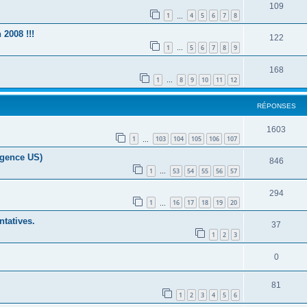
109
1
4
5
6
7
8
…
 2008 !!!
122
1
5
6
7
8
9
…
168
1
8
9
10
11
12
…
RÉPONSES
1603
1
103
104
105
106
107
…
(agence US)
846
1
53
54
55
56
57
…
294
1
16
17
18
19
20
…
ntatives.
37
1
2
3
0
81
1
2
3
4
5
6