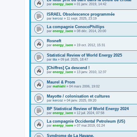
par
energy_isere
»
01 janv. 2019, 14:42
ISRAEL Obsolescence programmée
par
kercoz
»
11 sept. 2025, 23:19
La compagnie ConocoPhillips
par
energy_isere
»
08 déc. 2014, 20:00
Rosneft
par
energy_isere
»
19 oct. 2012, 15:31
Statistical Review of World Energy 2025
par
tita
»
09 juil. 2025, 18:47
[Chiffres] Ça descend !
par
energy_isere
»
13 janv. 2010, 12:37
Maurel & Prom
par
mahiahi
»
04 mars 2006, 19:02
Mayotte / colonisation et cultures
par
kercoz
»
04 janv. 2025, 09:20
BP Statistical Review of World Energy 2024
par
energy_isere
»
12 juil. 2024, 07:58
La compagnie Occidental Petroleum (US)
par
energy_isere
»
07 mai 2019, 01:24
Syndrome de La Havane.