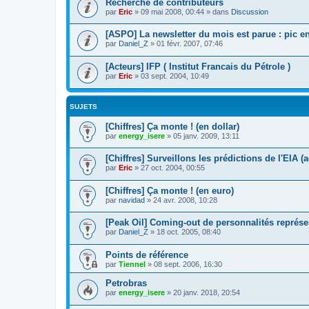
Recherche de contributeurs
par
Eric
»
09 mai 2008, 00:44
» dans
Discussion
[ASPO] La newsletter du mois est parue : pic en
par
Daniel_Z
»
01 févr. 2007, 07:46
[Acteurs] IFP ( Institut Francais du Pétrole )
par
Eric
»
03 sept. 2004, 10:49
SUJETS
[Chiffres] Ça monte ! (en dollar)
par
energy_isere
»
05 janv. 2009, 13:11
[Chiffres] Surveillons les prédictions de l'EIA 
par
Eric
»
27 oct. 2004, 00:55
[Chiffres] Ça monte ! (en euro)
par
navidad
»
24 avr. 2008, 10:28
[Peak Oil] Coming-out de personnalités représe
par
Daniel_Z
»
18 oct. 2005, 08:40
Points de référence
par
Tiennel
»
08 sept. 2006, 16:30
Petrobras
par
energy_isere
»
20 janv. 2018, 20:54