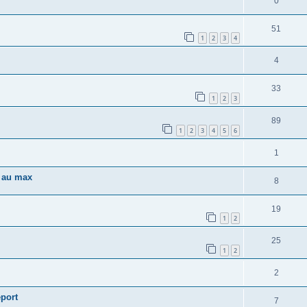
0
51
1
2
3
4
4
33
1
2
3
89
1
2
3
4
5
6
1
t au max
8
19
1
2
25
1
2
2
eport
7