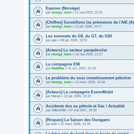
Equinor (Norvége)
par
energy_isere
»
21 mai 2023, 10:32
[Chiffres] Surveillons les prévisions de l'AIE 
par
energy_isere
»
12 juil. 2006, 18:17
Les sommets du G8, du G7, du G20
par
epe
»
08 juil. 2005, 19:52
[Acteurs] Le secteur parapétrolier
par
energy_isere
»
10 mai 2006, 12:27
La compagnie ENI
par
MadMax
»
31 oct. 2007, 21:18
Le probléme du sous investissement pétrolier
par
energy_isere
»
13 mars 2009, 20:40
[Acteurs] La compagnie ExxonMobil
par
Hervé
»
12 juil. 2005, 19:20
Accidents dus au pétrole et Gaz / Actualité
par
GillesH38
»
07 mai 2007, 18:49
[Risques] La Saison des Ouragans
par
tom
»
21 mars 2006, 14:30
Le futur prix du baril dans la boule de cristal