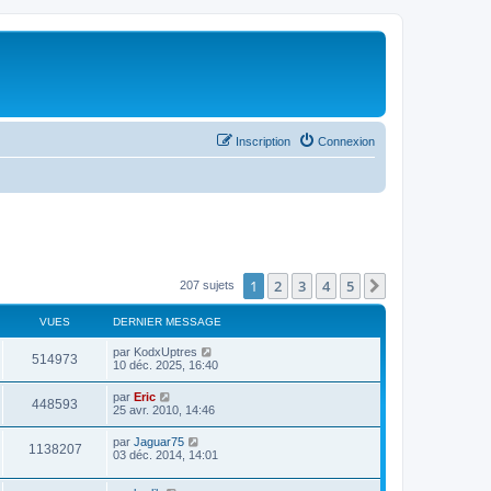
Inscription
Connexion
1
2
3
4
5
Suivant
207 sujets
VUES
DERNIER MESSAGE
par
KodxUptres
514973
10 déc. 2025, 16:40
par
Eric
448593
25 avr. 2010, 14:46
par
Jaguar75
1138207
03 déc. 2014, 14:01