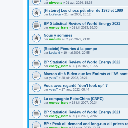
par
phyvette
»
01 avr. 2024, 18:38
[Histoire] Les chocs pétrolier de 1973 et 1980
par
luciferon
»
21 mai 2008, 18:12
BP Statistical Review of World Energy 2023
par
energy_isere
»
01 juil. 2023, 16:30
Nous y sommes
par
mahiahi
»
02 juin 2022, 21:01
[Société] Pénuries à la pompe
par
Leyland
»
19 mai 2008, 20:55
BP Statistical Review of World Energy 2022
par
energy_isere
»
06 juin 2022, 15:55
Macron dit à Biden que les Emirats et l'AS son
par
yvesT
»
28 juin 2022, 08:21
Vous avez regardé "don't look up" ?
par
yvesT
»
17 janv. 2022, 08:44
La compagnie PetroChina (CNPC)
par
energy_isere
»
18 juil. 2007, 00:34
BP Statistical Review of World Energy 2021
par
energy_isere
»
09 juil. 2021, 20:02
BP : Peak oil demand and long-run oil prices r
par
energy_isere
»
14 sept. 2020, 12:48