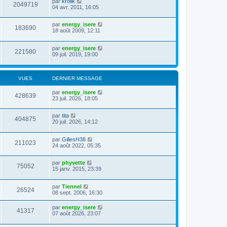
par
krolik
2049719
04 avr. 2011, 16:05
par
energy_isere
183690
18 août 2009, 12:11
par
energy_isere
221580
09 juil. 2019, 19:00
VUES
DERNIER MESSAGE
par
energy_isere
428639
23 juil. 2026, 18:05
par
tita
404875
20 juil. 2026, 14:12
par
GillesH38
211023
24 août 2022, 05:35
par
phyvette
75052
15 janv. 2015, 23:39
par
Tiennel
26524
08 sept. 2006, 16:30
par
energy_isere
41317
07 août 2026, 23:07