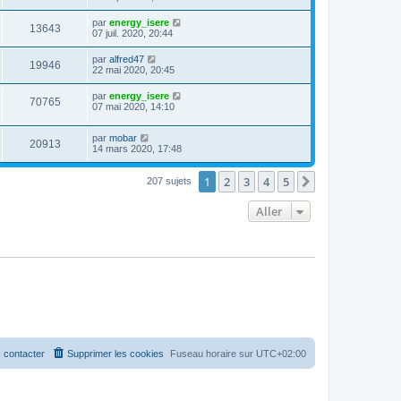
par
energy_isere
13643
07 juil. 2020, 20:44
par
alfred47
19946
22 mai 2020, 20:45
par
energy_isere
70765
07 mai 2020, 14:10
par
mobar
20913
14 mars 2020, 17:48
1
2
3
4
5
Suivant
207 sujets
Aller
 contacter
Supprimer les cookies
Fuseau horaire sur
UTC+02:00