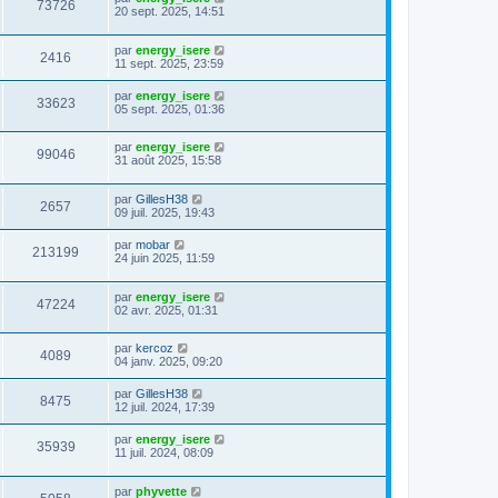
73726
20 sept. 2025, 14:51
par
energy_isere
2416
11 sept. 2025, 23:59
par
energy_isere
33623
05 sept. 2025, 01:36
par
energy_isere
99046
31 août 2025, 15:58
par
GillesH38
2657
09 juil. 2025, 19:43
par
mobar
213199
24 juin 2025, 11:59
par
energy_isere
47224
02 avr. 2025, 01:31
par
kercoz
4089
04 janv. 2025, 09:20
par
GillesH38
8475
12 juil. 2024, 17:39
par
energy_isere
35939
11 juil. 2024, 08:09
par
phyvette