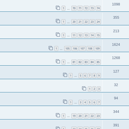
1098
1
70
71
72
73
74
…
355
1
20
21
22
23
24
…
213
1
11
12
13
14
15
…
1624
1
105
106
107
108
109
…
1268
1
81
82
83
84
85
…
127
1
5
6
7
8
9
…
32
1
2
3
94
1
3
4
5
6
7
…
344
1
19
20
21
22
23
…
391