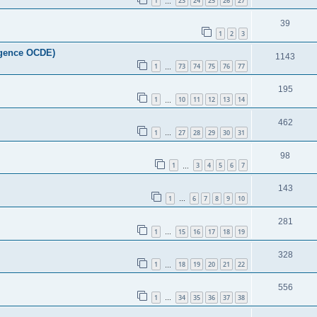
1
23
24
25
26
27
…
39
1
2
3
(Agence OCDE)
1143
1
73
74
75
76
77
…
195
1
10
11
12
13
14
…
462
1
27
28
29
30
31
…
98
1
3
4
5
6
7
…
143
1
6
7
8
9
10
…
281
1
15
16
17
18
19
…
328
1
18
19
20
21
22
…
556
1
34
35
36
37
38
…