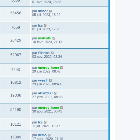
5058
01 avr. 2024, 18:38
par
mobar
55456
05 juil. 2023, 15:22
par
tita
7059
01 juil. 2023, 17:23
par
mahiahi
26429
10 févr. 2023, 21:13
par
Silenius
52967
03 nov. 2022, 03:34
par
energy_isere
7253
29 juin 2022, 08:47
par
yvesT
10812
29 juin 2022, 08:40
par
alain2908
19338
27 janv. 2022, 08:33
par
energy_isere
54190
30 août 2021, 08:43
par
tita
10121
11 juil. 2021, 15:37
par
nemo
15309
17 sept. 2020, 21:40