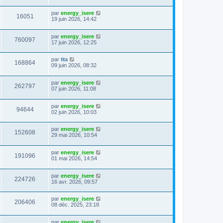
par
energy_isere
16051
19 juin 2026, 14:42
par
energy_isere
760097
17 juin 2026, 12:25
par
tita
168864
09 juin 2026, 08:32
par
energy_isere
262797
07 juin 2026, 11:08
par
energy_isere
94644
02 juin 2026, 10:03
par
energy_isere
152608
29 mai 2026, 10:54
par
energy_isere
191096
01 mai 2026, 14:54
par
energy_isere
224726
16 avr. 2026, 09:57
par
energy_isere
206406
08 déc. 2025, 23:18
par
energy_isere