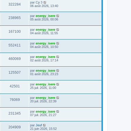
par
Cp 3
322284
06 août 2026, 13:40
par
energy_isere
238965
05 août 2026, 00:06
par
energy_isere
167100
04 août 2026, 11:55
par
energy_isere
552411
04 août 2026, 10:50
par
energy_isere
460069
02 août 2026, 17:14
par
energy_isere
125507
01 août 2026, 23:23
par
energy_isere
42501
25 juil. 2026, 11:00
par
energy_isere
76069
20 juil. 2026, 22:39
par
energy_isere
231345
07 juil. 2026, 21:27
par
Jeuf
204909
21 juin 2026, 15:52