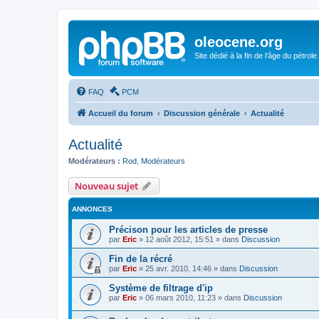
oleocene.org
Site dédié à la fin de l'âge du pétrole
FAQ
PCM
Accueil du forum
Discussion générale
Actualité
Actualité
Modérateurs :
Rod
,
Modérateurs
Nouveau sujet
ANNONCES
Précison pour les articles de presse
par
Eric
»
12 août 2012, 15:51
» dans
Discussion
Fin de la récré
par
Eric
»
25 avr. 2010, 14:46
» dans
Discussion
Système de filtrage d'ip
par
Eric
»
06 mars 2010, 11:23
» dans
Discussion