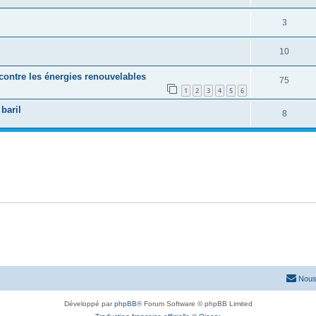
3
10
contre les énergies renouvelables
75
1
2
3
4
5
6
baril
8
Nous
Développé par
phpBB
® Forum Software © phpBB Limited