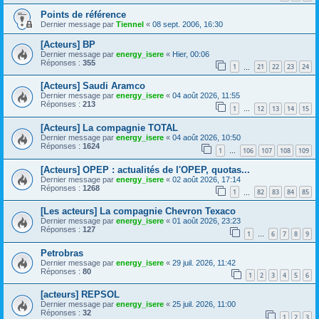
Points de référence
Dernier message par
Tiennel
«
08 sept. 2006, 16:30
[Acteurs] BP
Dernier message par
energy_isere
«
Hier, 00:06
Réponses :
355
1
21
22
23
24
…
[Acteurs] Saudi Aramco
Dernier message par
energy_isere
«
04 août 2026, 11:55
Réponses :
213
1
12
13
14
15
…
[Acteurs] La compagnie TOTAL
Dernier message par
energy_isere
«
04 août 2026, 10:50
Réponses :
1624
1
106
107
108
109
…
[Acteurs] OPEP : actualités de l'OPEP, quotas...
Dernier message par
energy_isere
«
02 août 2026, 17:14
Réponses :
1268
1
82
83
84
85
…
[Les acteurs] La compagnie Chevron Texaco
Dernier message par
energy_isere
«
01 août 2026, 23:23
Réponses :
127
1
6
7
8
9
…
Petrobras
Dernier message par
energy_isere
«
29 juil. 2026, 11:42
Réponses :
80
1
2
3
4
5
6
[acteurs] REPSOL
Dernier message par
energy_isere
«
25 juil. 2026, 11:00
Réponses :
32
1
2
3