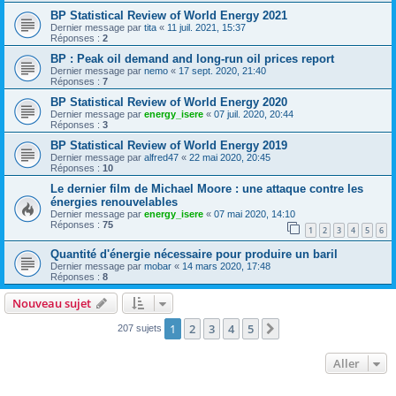
BP Statistical Review of World Energy 2021
Dernier message par
tita
«
11 juil. 2021, 15:37
Réponses :
2
BP : Peak oil demand and long-run oil prices report
Dernier message par
nemo
«
17 sept. 2020, 21:40
Réponses :
7
BP Statistical Review of World Energy 2020
Dernier message par
energy_isere
«
07 juil. 2020, 20:44
Réponses :
3
BP Statistical Review of World Energy 2019
Dernier message par
alfred47
«
22 mai 2020, 20:45
Réponses :
10
Le dernier film de Michael Moore : une attaque contre les
énergies renouvelables
Dernier message par
energy_isere
«
07 mai 2020, 14:10
Réponses :
75
1
2
3
4
5
6
Quantité d'énergie nécessaire pour produire un baril
Dernier message par
mobar
«
14 mars 2020, 17:48
Réponses :
8
Nouveau sujet
1
2
3
4
5
Suivant
207 sujets
Aller