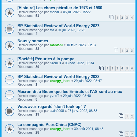
[Histoire] Les chocs pétrolier de 1973 et 1980
Dernier message par
mobar
«
05 juil. 2023, 15:22
Réponses :
51
1
2
3
4
BP Statistical Review of World Energy 2023
Dernier message par
tita
«
01 juil. 2023, 17:23
Réponses :
4
Nous y sommes
Dernier message par
mahiahi
«
10 févr. 2023, 21:13
Réponses :
33
1
2
3
[Société] Pénuries à la pompe
Dernier message par
Silenius
«
03 nov. 2022, 03:34
Réponses :
89
1
2
3
4
5
6
BP Statistical Review of World Energy 2022
Dernier message par
energy_isere
«
29 juin 2022, 08:47
Réponses :
1
Macron dit à Biden que les Emirats et l'AS sont au max
Dernier message par
yvesT
«
29 juin 2022, 08:40
Réponses :
8
Vous avez regardé "don't look up" ?
Dernier message par
alain2908
«
27 janv. 2022, 08:33
Réponses :
19
1
2
La compagnie PetroChina (CNPC)
Dernier message par
energy_isere
«
30 août 2021, 08:43
Réponses :
25
1
2