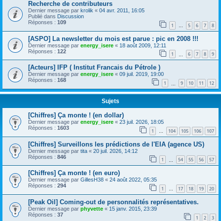
Recherche de contributeurs
Dernier message par
krolik
«
04 avr. 2011, 16:05
Publié dans
Discussion
Réponses :
109
1
5
6
7
8
…
[ASPO] La newsletter du mois est parue : pic en 2008 !!!
Dernier message par
energy_isere
«
18 août 2009, 12:11
Réponses :
122
1
6
7
8
9
…
[Acteurs] IFP ( Institut Francais du Pétrole )
Dernier message par
energy_isere
«
09 juil. 2019, 19:00
Réponses :
168
1
9
10
11
12
…
Sujets
[Chiffres] Ça monte ! (en dollar)
Dernier message par
energy_isere
«
23 juil. 2026, 18:05
Réponses :
1603
1
104
105
106
107
…
[Chiffres] Surveillons les prédictions de l'EIA (agence US)
Dernier message par
tita
«
20 juil. 2026, 14:12
Réponses :
846
1
54
55
56
57
…
[Chiffres] Ça monte ! (en euro)
Dernier message par
GillesH38
«
24 août 2022, 05:35
Réponses :
294
1
17
18
19
20
…
[Peak Oil] Coming-out de personnalités représentatives.
Dernier message par
phyvette
«
15 janv. 2015, 23:39
Réponses :
37
1
2
3