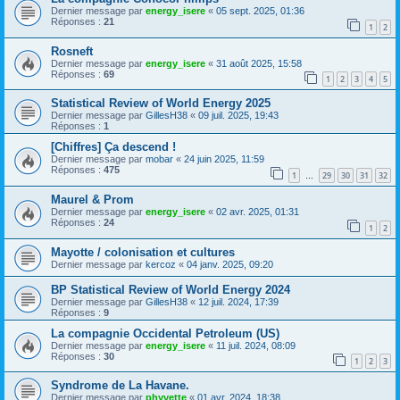
Dernier message par
energy_isere
«
05 sept. 2025, 01:36
Réponses :
21
1
2
Rosneft
Dernier message par
energy_isere
«
31 août 2025, 15:58
Réponses :
69
1
2
3
4
5
Statistical Review of World Energy 2025
Dernier message par
GillesH38
«
09 juil. 2025, 19:43
Réponses :
1
[Chiffres] Ça descend !
Dernier message par
mobar
«
24 juin 2025, 11:59
Réponses :
475
1
29
30
31
32
…
Maurel & Prom
Dernier message par
energy_isere
«
02 avr. 2025, 01:31
Réponses :
24
1
2
Mayotte / colonisation et cultures
Dernier message par
kercoz
«
04 janv. 2025, 09:20
BP Statistical Review of World Energy 2024
Dernier message par
GillesH38
«
12 juil. 2024, 17:39
Réponses :
9
La compagnie Occidental Petroleum (US)
Dernier message par
energy_isere
«
11 juil. 2024, 08:09
Réponses :
30
1
2
3
Syndrome de La Havane.
Dernier message par
phyvette
«
01 avr. 2024, 18:38