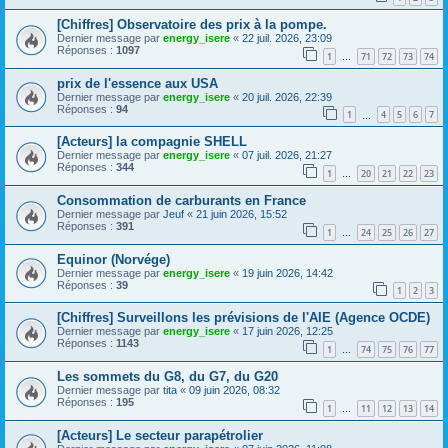
[Chiffres] Observatoire des prix à la pompe.
Dernier message par
energy_isere
«
22 juil. 2026, 23:09
Réponses :
1097
1
71
72
73
74
…
prix de l'essence aux USA
Dernier message par
energy_isere
«
20 juil. 2026, 22:39
Réponses :
94
1
4
5
6
7
…
[Acteurs] la compagnie SHELL
Dernier message par
energy_isere
«
07 juil. 2026, 21:27
Réponses :
344
1
20
21
22
23
…
Consommation de carburants en France
Dernier message par
Jeuf
«
21 juin 2026, 15:52
Réponses :
391
1
24
25
26
27
…
Equinor (Norvége)
Dernier message par
energy_isere
«
19 juin 2026, 14:42
Réponses :
39
1
2
3
[Chiffres] Surveillons les prévisions de l'AIE (Agence OCDE)
Dernier message par
energy_isere
«
17 juin 2026, 12:25
Réponses :
1143
1
74
75
76
77
…
Les sommets du G8, du G7, du G20
Dernier message par
tita
«
09 juin 2026, 08:32
Réponses :
195
1
11
12
13
14
…
[Acteurs] Le secteur parapétrolier