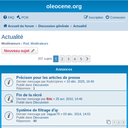
oleocene.org
FAQ
PCM
Inscription
Connexion
Accueil du forum
Discussion générale
Actualité
Actualité
Modérateurs :
Rod
,
Modérateurs
Nouveau sujet
1
2
3
4
5
Suivant
207 sujets
Annonces
Précison pour les articles de presse
Dernier message par
KodxUptres
«
10 déc. 2025, 16:40
Publié dans
Discussion
Réponses :
1
Fin de la récré
Dernier message par
Eric
«
25 avr. 2010, 14:46
Publié dans
Discussion
Système de filtrage d'ip
Dernier message par
Jaguar75
«
03 déc. 2014, 14:01
Publié dans
Discussion
Réponses :
40
1
2
3