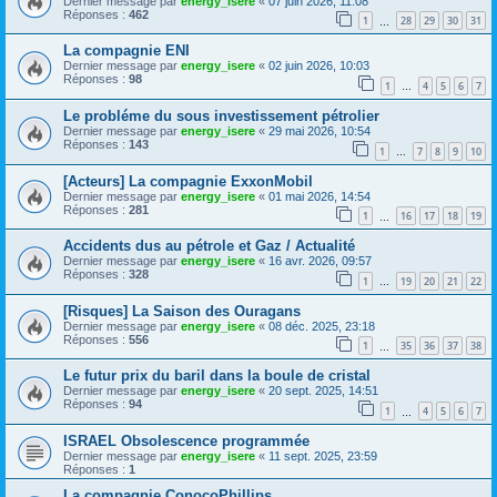
Dernier message par
energy_isere
«
07 juin 2026, 11:08
Réponses :
462
1
28
29
30
31
…
La compagnie ENI
Dernier message par
energy_isere
«
02 juin 2026, 10:03
Réponses :
98
1
4
5
6
7
…
Le probléme du sous investissement pétrolier
Dernier message par
energy_isere
«
29 mai 2026, 10:54
Réponses :
143
1
7
8
9
10
…
[Acteurs] La compagnie ExxonMobil
Dernier message par
energy_isere
«
01 mai 2026, 14:54
Réponses :
281
1
16
17
18
19
…
Accidents dus au pétrole et Gaz / Actualité
Dernier message par
energy_isere
«
16 avr. 2026, 09:57
Réponses :
328
1
19
20
21
22
…
[Risques] La Saison des Ouragans
Dernier message par
energy_isere
«
08 déc. 2025, 23:18
Réponses :
556
1
35
36
37
38
…
Le futur prix du baril dans la boule de cristal
Dernier message par
energy_isere
«
20 sept. 2025, 14:51
Réponses :
94
1
4
5
6
7
…
ISRAEL Obsolescence programmée
Dernier message par
energy_isere
«
11 sept. 2025, 23:59
Réponses :
1
La compagnie ConocoPhillips