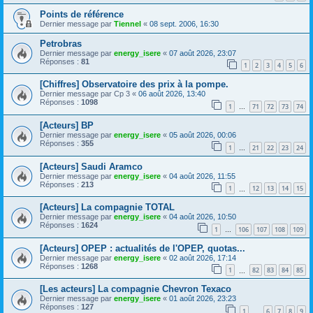
Points de référence
Dernier message par
Tiennel
«
08 sept. 2006, 16:30
Petrobras
Dernier message par
energy_isere
«
07 août 2026, 23:07
Réponses :
81
1
2
3
4
5
6
[Chiffres] Observatoire des prix à la pompe.
Dernier message par
Cp 3
«
06 août 2026, 13:40
Réponses :
1098
1
71
72
73
74
…
[Acteurs] BP
Dernier message par
energy_isere
«
05 août 2026, 00:06
Réponses :
355
1
21
22
23
24
…
[Acteurs] Saudi Aramco
Dernier message par
energy_isere
«
04 août 2026, 11:55
Réponses :
213
1
12
13
14
15
…
[Acteurs] La compagnie TOTAL
Dernier message par
energy_isere
«
04 août 2026, 10:50
Réponses :
1624
1
106
107
108
109
…
[Acteurs] OPEP : actualités de l'OPEP, quotas...
Dernier message par
energy_isere
«
02 août 2026, 17:14
Réponses :
1268
1
82
83
84
85
…
[Les acteurs] La compagnie Chevron Texaco
Dernier message par
energy_isere
«
01 août 2026, 23:23
Réponses :
127
1
6
7
8
9
…