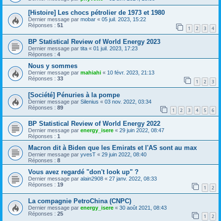
[Histoire] Les chocs pétrolier de 1973 et 1980
Dernier message par
mobar
«
05 juil. 2023, 15:22
Réponses :
51
1
2
3
4
BP Statistical Review of World Energy 2023
Dernier message par
tita
«
01 juil. 2023, 17:23
Réponses :
4
Nous y sommes
Dernier message par
mahiahi
«
10 févr. 2023, 21:13
Réponses :
33
1
2
3
[Société] Pénuries à la pompe
Dernier message par
Silenius
«
03 nov. 2022, 03:34
Réponses :
89
1
2
3
4
5
6
BP Statistical Review of World Energy 2022
Dernier message par
energy_isere
«
29 juin 2022, 08:47
Réponses :
1
Macron dit à Biden que les Emirats et l'AS sont au max
Dernier message par
yvesT
«
29 juin 2022, 08:40
Réponses :
8
Vous avez regardé "don't look up" ?
Dernier message par
alain2908
«
27 janv. 2022, 08:33
Réponses :
19
1
2
La compagnie PetroChina (CNPC)
Dernier message par
energy_isere
«
30 août 2021, 08:43
Réponses :
25
1
2