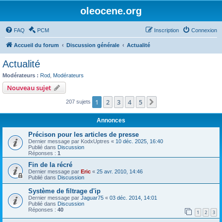
oleocene.org
FAQ
PCM
Inscription
Connexion
Accueil du forum
Discussion générale
Actualité
Actualité
Modérateurs :
Rod
,
Modérateurs
Nouveau sujet
1
2
3
4
5
Suivant
207 sujets
Annonces
Précison pour les articles de presse
Dernier message par
KodxUptres
«
10 déc. 2025, 16:40
Publié dans
Discussion
Réponses :
1
Fin de la récré
Dernier message par
Eric
«
25 avr. 2010, 14:46
Publié dans
Discussion
Système de filtrage d'ip
Dernier message par
Jaguar75
«
03 déc. 2014, 14:01
Publié dans
Discussion
Réponses :
40
1
2
3