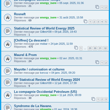
Dernier message par
energy_isere
«
05 sept. 2025, 01:36
Réponses :
21
1
2
Rosneft
Dernier message par
energy_isere
«
31 août 2025, 15:58
Réponses :
69
1
2
3
4
5
Statistical Review of World Energy 2025
Dernier message par
GillesH38
«
09 juil. 2025, 19:43
Réponses :
1
[Chiffres] Ça descend !
Dernier message par
mobar
«
24 juin 2025, 11:59
Réponses :
475
1
29
30
31
32
…
Maurel & Prom
Dernier message par
energy_isere
«
02 avr. 2025, 01:31
Réponses :
24
1
2
Mayotte / colonisation et cultures
Dernier message par
kercoz
«
04 janv. 2025, 09:20
BP Statistical Review of World Energy 2024
Dernier message par
GillesH38
«
12 juil. 2024, 17:39
Réponses :
9
La compagnie Occidental Petroleum (US)
Dernier message par
energy_isere
«
11 juil. 2024, 08:09
Réponses :
30
1
2
3
Syndrome de La Havane.
Dernier message par
phyvette
«
01 avr. 2024, 18:38