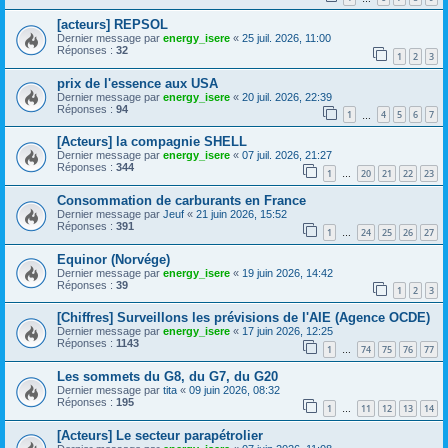
[acteurs] REPSOL
Dernier message par
energy_isere
«
25 juil. 2026, 11:00
Réponses :
32
1
2
3
prix de l'essence aux USA
Dernier message par
energy_isere
«
20 juil. 2026, 22:39
Réponses :
94
1
4
5
6
7
…
[Acteurs] la compagnie SHELL
Dernier message par
energy_isere
«
07 juil. 2026, 21:27
Réponses :
344
1
20
21
22
23
…
Consommation de carburants en France
Dernier message par
Jeuf
«
21 juin 2026, 15:52
Réponses :
391
1
24
25
26
27
…
Equinor (Norvége)
Dernier message par
energy_isere
«
19 juin 2026, 14:42
Réponses :
39
1
2
3
[Chiffres] Surveillons les prévisions de l'AIE (Agence OCDE)
Dernier message par
energy_isere
«
17 juin 2026, 12:25
Réponses :
1143
1
74
75
76
77
…
Les sommets du G8, du G7, du G20
Dernier message par
tita
«
09 juin 2026, 08:32
Réponses :
195
1
11
12
13
14
…
[Acteurs] Le secteur parapétrolier