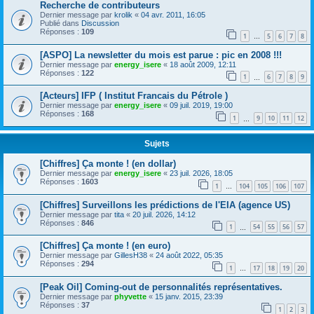
Recherche de contributeurs
Dernier message par
krolik
«
04 avr. 2011, 16:05
Publié dans
Discussion
Réponses :
109
1
5
6
7
8
…
[ASPO] La newsletter du mois est parue : pic en 2008 !!!
Dernier message par
energy_isere
«
18 août 2009, 12:11
Réponses :
122
1
6
7
8
9
…
[Acteurs] IFP ( Institut Francais du Pétrole )
Dernier message par
energy_isere
«
09 juil. 2019, 19:00
Réponses :
168
1
9
10
11
12
…
Sujets
[Chiffres] Ça monte ! (en dollar)
Dernier message par
energy_isere
«
23 juil. 2026, 18:05
Réponses :
1603
1
104
105
106
107
…
[Chiffres] Surveillons les prédictions de l'EIA (agence US)
Dernier message par
tita
«
20 juil. 2026, 14:12
Réponses :
846
1
54
55
56
57
…
[Chiffres] Ça monte ! (en euro)
Dernier message par
GillesH38
«
24 août 2022, 05:35
Réponses :
294
1
17
18
19
20
…
[Peak Oil] Coming-out de personnalités représentatives.
Dernier message par
phyvette
«
15 janv. 2015, 23:39
Réponses :
37
1
2
3