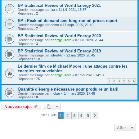
BP Statistical Review of World Energy 2021
Dernier message par
tita
«
11 juil. 2021, 15:37
Réponses :
2
BP : Peak oil demand and long-run oil prices report
Dernier message par
nemo
«
17 sept. 2020, 21:40
Réponses :
7
BP Statistical Review of World Energy 2020
Dernier message par
energy_isere
«
07 juil. 2020, 20:44
Réponses :
3
BP Statistical Review of World Energy 2019
Dernier message par
alfred47
«
22 mai 2020, 20:45
Réponses :
10
Le dernier film de Michael Moore : une attaque contre les
énergies renouvelables
Dernier message par
energy_isere
«
07 mai 2020, 14:10
Réponses :
75
1
2
3
4
5
6
Quantité d'énergie nécessaire pour produire un baril
Dernier message par
mobar
«
14 mars 2020, 17:48
Réponses :
8
Nouveau sujet
1
2
3
4
5
Suivant
207 sujets
Aller