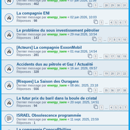
Dernier message par
energy_isere
«
07 juin 2026, 11:08
Réponses :
462
1
28
29
30
31
…
La compagnie ENI
Dernier message par
energy_isere
«
02 juin 2026, 10:03
Réponses :
98
1
4
5
6
7
…
Le probléme du sous investissement pétrolier
Dernier message par
energy_isere
«
29 mai 2026, 10:54
Réponses :
143
1
7
8
9
10
…
[Acteurs] La compagnie ExxonMobil
Dernier message par
energy_isere
«
01 mai 2026, 14:54
Réponses :
281
1
16
17
18
19
…
Accidents dus au pétrole et Gaz / Actualité
Dernier message par
energy_isere
«
16 avr. 2026, 09:57
Réponses :
328
1
19
20
21
22
…
[Risques] La Saison des Ouragans
Dernier message par
energy_isere
«
08 déc. 2025, 23:18
Réponses :
556
1
35
36
37
38
…
Le futur prix du baril dans la boule de cristal
Dernier message par
energy_isere
«
20 sept. 2025, 14:51
Réponses :
94
1
4
5
6
7
…
ISRAEL Obsolescence programmée
Dernier message par
energy_isere
«
11 sept. 2025, 23:59
Réponses :
1
La compagnie ConocoPhillips