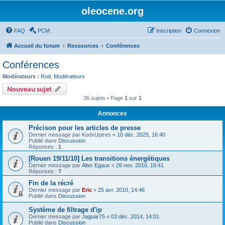
oleocene.org
FAQ
PCM
Inscription
Connexion
Accueil du forum
Ressources
Conférences
Conférences
Modérateurs :
Rod
,
Modérateurs
Nouveau sujet
36 sujets • Page
1
sur
1
Annonces
Précison pour les articles de presse
Dernier message par
KodxUptres
«
10 déc. 2025, 16:40
Publié dans
Discussion
Réponses :
1
[Rouen 19/11/10] Les transitions énergétiques
Dernier message par
Alter Egaux
«
26 nov. 2010, 19:41
Réponses :
7
Fin de la récré
Dernier message par
Eric
«
25 avr. 2010, 14:46
Publié dans
Discussion
Système de filtrage d'ip
Dernier message par
Jaguar75
«
03 déc. 2014, 14:01
Publié dans
Discussion