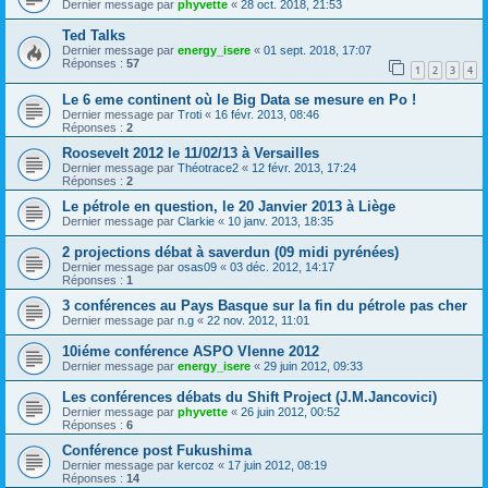
Dernier message par
phyvette
«
28 oct. 2018, 21:53
Ted Talks
Dernier message par
energy_isere
«
01 sept. 2018, 17:07
Réponses :
57
1
2
3
4
Le 6 eme continent où le Big Data se mesure en Po !
Dernier message par
Troti
«
16 févr. 2013, 08:46
Réponses :
2
Roosevelt 2012 le 11/02/13 à Versailles
Dernier message par
Théotrace2
«
12 févr. 2013, 17:24
Réponses :
2
Le pétrole en question, le 20 Janvier 2013 à Liège
Dernier message par
Clarkie
«
10 janv. 2013, 18:35
2 projections débat à saverdun (09 midi pyrénées)
Dernier message par
osas09
«
03 déc. 2012, 14:17
Réponses :
1
3 conférences au Pays Basque sur la fin du pétrole pas cher
Dernier message par
n.g
«
22 nov. 2012, 11:01
10iéme conférence ASPO VIenne 2012
Dernier message par
energy_isere
«
29 juin 2012, 09:33
Les conférences débats du Shift Project (J.M.Jancovici)
Dernier message par
phyvette
«
26 juin 2012, 00:52
Réponses :
6
Conférence post Fukushima
Dernier message par
kercoz
«
17 juin 2012, 08:19
Réponses :
14