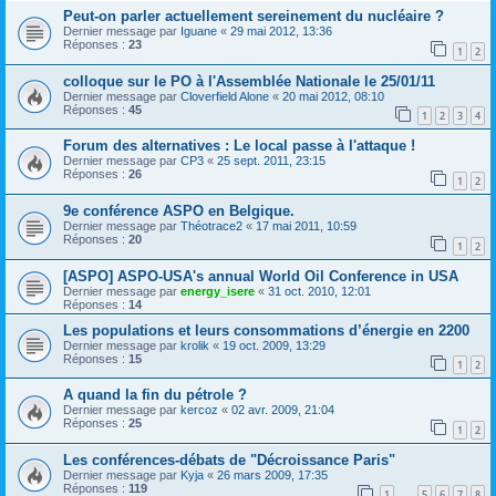
Peut-on parler actuellement sereinement du nucléaire ?
Dernier message par
Iguane
«
29 mai 2012, 13:36
Réponses :
23
1
2
colloque sur le PO à l'Assemblée Nationale le 25/01/11
Dernier message par
Cloverfield Alone
«
20 mai 2012, 08:10
Réponses :
45
1
2
3
4
Forum des alternatives : Le local passe à l'attaque !
Dernier message par
CP3
«
25 sept. 2011, 23:15
Réponses :
26
1
2
9e conférence ASPO en Belgique.
Dernier message par
Théotrace2
«
17 mai 2011, 10:59
Réponses :
20
1
2
[ASPO] ASPO-USA's annual World Oil Conference in USA
Dernier message par
energy_isere
«
31 oct. 2010, 12:01
Réponses :
14
Les populations et leurs consommations d’énergie en 2200
Dernier message par
krolik
«
19 oct. 2009, 13:29
Réponses :
15
1
2
A quand la fin du pétrole ?
Dernier message par
kercoz
«
02 avr. 2009, 21:04
Réponses :
25
1
2
Les conférences-débats de "Décroissance Paris"
Dernier message par
Kyja
«
26 mars 2009, 17:35
Réponses :
119
1
5
6
7
8
…