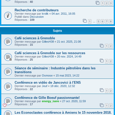
Réponses :
40
1
2
3
Recherche de contributeurs
Dernier message par
krolik
«
04 avr. 2011, 16:05
Publié dans
Discussion
Réponses :
109
1
5
6
7
8
…
Sujets
Café sciences à Grenoble
Dernier message par
GillesH38
«
21 oct. 2025, 21:08
Réponses :
15
1
2
Café sciences à Grenoble sur les ressources
Dernier message par
GillesH38
«
20 nov. 2024, 14:49
Réponses :
25
1
2
Séance de séminaire : Industrie pétrolière dans les
transitions
Dernier message par
Osmose
«
15 mai 2023, 14:22
Conférence en vidéo de Jancovici à l'ENS
Dernier message par
Jeuf
«
18 déc. 2020, 12:32
Réponses :
22
1
2
Conférence de Gille Boeuf passionnante!
Dernier message par
energy_isere
«
27 oct. 2020, 11:59
Réponses :
17
1
2
Les Econoclastes conférence à Amiens le 15 novembre 2018.