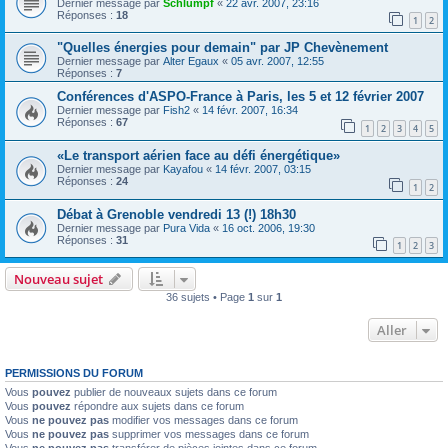
Dernier message par
Schlumpf
«
22 avr. 2007, 23:16
Réponses :
18
1
2
"Quelles énergies pour demain" par JP Chevènement
Dernier message par
Alter Egaux
«
05 avr. 2007, 12:55
Réponses :
7
Conférences d'ASPO-France à Paris, les 5 et 12 février 2007
Dernier message par
Fish2
«
14 févr. 2007, 16:34
Réponses :
67
1
2
3
4
5
«Le transport aérien face au défi énergétique»
Dernier message par
Kayafou
«
14 févr. 2007, 03:15
Réponses :
24
1
2
Débat à Grenoble vendredi 13 (!) 18h30
Dernier message par
Pura Vida
«
16 oct. 2006, 19:30
Réponses :
31
1
2
3
Nouveau sujet
36 sujets • Page
1
sur
1
Aller
PERMISSIONS DU FORUM
Vous
pouvez
publier de nouveaux sujets dans ce forum
Vous
pouvez
répondre aux sujets dans ce forum
Vous
ne pouvez pas
modifier vos messages dans ce forum
Vous
ne pouvez pas
supprimer vos messages dans ce forum