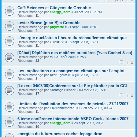
Café Sciences et Citoyens de Grenoble
Dernier message par
energy_isere
«
30 oct. 2008, 21:41
Réponses :
11
Lester Brown (plan B) a Grenoble
Dernier message par
phyvette
«
21 sept. 2008, 15:01
Réponses :
4
L'énergie nucléaire à l’heure du réchauffement climatique
Dernier message par
GillesH38
«
18 sept. 2008, 13:31
Réponses :
11
[Débat] Déplétion des matières premières (Yves Cochet & co)
Dernier message par
th
«
31 août 2008, 01:53
Réponses :
22
1
2
Les implications du changement climatique sur l'emploi
Dernier message par
Alter Egaux
«
04 juil. 2008, 16:33
Réponses :
3
[Lozere 04/03/08]Conférence sur le Pic pétrolier par la CCI
Dernier message par
Saratoga Elensar
«
03 mai 2008, 15:45
Réponses :
17
1
2
Limites de l'évaluation des réserves de pétrole - 27/11/2007
Dernier message par
Environnement2100
«
28 nov. 2007, 00:24
Réponses :
11
6 iéme conférence internationale ASPO Cork - Irlande 2007
Dernier message par
energy_isere
«
28 sept. 2007, 20:26
Réponses :
10
energies du futur:unesco cochet lepage dron