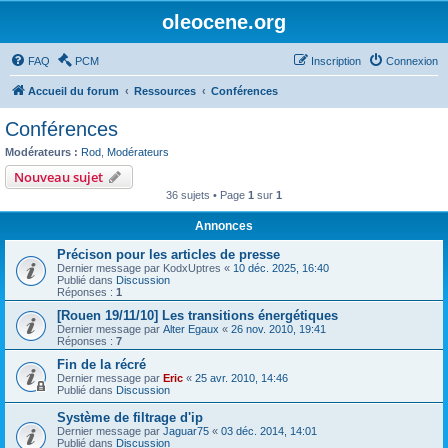
oleocene.org
FAQ
PCM
Inscription
Connexion
Accueil du forum
Ressources
Conférences
Conférences
Modérateurs :
Rod
,
Modérateurs
Nouveau sujet
36 sujets • Page
1
sur
1
Annonces
Précison pour les articles de presse
Dernier message par
KodxUptres
«
10 déc. 2025, 16:40
Publié dans
Discussion
Réponses :
1
[Rouen 19/11/10] Les transitions énergétiques
Dernier message par
Alter Egaux
«
26 nov. 2010, 19:41
Réponses :
7
Fin de la récré
Dernier message par
Eric
«
25 avr. 2010, 14:46
Publié dans
Discussion
Système de filtrage d'ip
Dernier message par
Jaguar75
«
03 déc. 2014, 14:01
Publié dans
Discussion