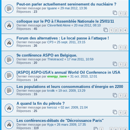
Peut-on parler actuellement sereinement du nucléaire ?
Dernier message par
Iguane
«
29 mai 2012, 13:36
Réponses :
23
1
2
colloque sur le PO à l'Assemblée Nationale le 25/01/11
Dernier message par
Cloverfield Alone
«
20 mai 2012, 08:10
Réponses :
45
1
2
3
4
Forum des alternatives : Le local passe à l'attaque !
Dernier message par
CP3
«
25 sept. 2011, 23:15
Réponses :
26
1
2
9e conférence ASPO en Belgique.
Dernier message par
Théotrace2
«
17 mai 2011, 10:59
Réponses :
20
1
2
[ASPO] ASPO-USA's annual World Oil Conference in USA
Dernier message par
energy_isere
«
31 oct. 2010, 12:01
Réponses :
14
Les populations et leurs consommations d’énergie en 2200
Dernier message par
krolik
«
19 oct. 2009, 13:29
Réponses :
15
1
2
A quand la fin du pétrole ?
Dernier message par
kercoz
«
02 avr. 2009, 21:04
Réponses :
25
1
2
Les conférences-débats de "Décroissance Paris"
Dernier message par
Kyja
«
26 mars 2009, 17:35
Réponses :
119
1
5
6
7
8
…