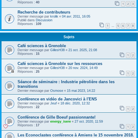
Réponses :
40
1
2
3
Recherche de contributeurs
Dernier message par
krolik
«
04 avr. 2011, 16:05
Publié dans
Discussion
Réponses :
109
1
5
6
7
8
…
Sujets
Café sciences à Grenoble
Dernier message par
GillesH38
«
21 oct. 2025, 21:08
Réponses :
15
1
2
Café sciences à Grenoble sur les ressources
Dernier message par
GillesH38
«
20 nov. 2024, 14:49
Réponses :
25
1
2
Séance de séminaire : Industrie pétrolière dans les
transitions
Dernier message par
Osmose
«
15 mai 2023, 14:22
Conférence en vidéo de Jancovici à l'ENS
Dernier message par
Jeuf
«
18 déc. 2020, 12:32
Réponses :
22
1
2
Conférence de Gille Boeuf passionnante!
Dernier message par
energy_isere
«
27 oct. 2020, 11:59
Réponses :
17
1
2
Les Econoclastes conférence à Amiens le 15 novembre 2018.