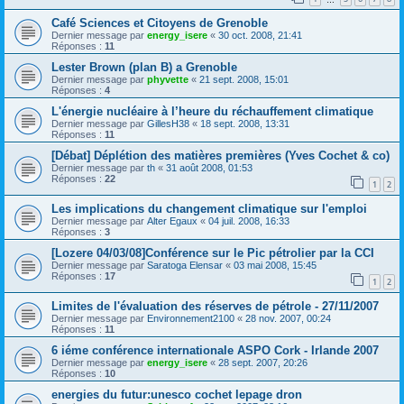
Café Sciences et Citoyens de Grenoble
Dernier message par
energy_isere
«
30 oct. 2008, 21:41
Réponses :
11
Lester Brown (plan B) a Grenoble
Dernier message par
phyvette
«
21 sept. 2008, 15:01
Réponses :
4
L'énergie nucléaire à l’heure du réchauffement climatique
Dernier message par
GillesH38
«
18 sept. 2008, 13:31
Réponses :
11
[Débat] Déplétion des matières premières (Yves Cochet & co)
Dernier message par
th
«
31 août 2008, 01:53
Réponses :
22
1
2
Les implications du changement climatique sur l'emploi
Dernier message par
Alter Egaux
«
04 juil. 2008, 16:33
Réponses :
3
[Lozere 04/03/08]Conférence sur le Pic pétrolier par la CCI
Dernier message par
Saratoga Elensar
«
03 mai 2008, 15:45
Réponses :
17
1
2
Limites de l'évaluation des réserves de pétrole - 27/11/2007
Dernier message par
Environnement2100
«
28 nov. 2007, 00:24
Réponses :
11
6 iéme conférence internationale ASPO Cork - Irlande 2007
Dernier message par
energy_isere
«
28 sept. 2007, 20:26
Réponses :
10
energies du futur:unesco cochet lepage dron