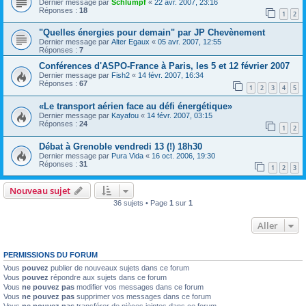
Dernier message par
Schlumpf
«
22 avr. 2007, 23:16
Réponses :
18
1
2
"Quelles énergies pour demain" par JP Chevènement
Dernier message par
Alter Egaux
«
05 avr. 2007, 12:55
Réponses :
7
Conférences d'ASPO-France à Paris, les 5 et 12 février 2007
Dernier message par
Fish2
«
14 févr. 2007, 16:34
Réponses :
67
1
2
3
4
5
«Le transport aérien face au défi énergétique»
Dernier message par
Kayafou
«
14 févr. 2007, 03:15
Réponses :
24
1
2
Débat à Grenoble vendredi 13 (!) 18h30
Dernier message par
Pura Vida
«
16 oct. 2006, 19:30
Réponses :
31
1
2
3
Nouveau sujet
36 sujets • Page
1
sur
1
Aller
PERMISSIONS DU FORUM
Vous
pouvez
publier de nouveaux sujets dans ce forum
Vous
pouvez
répondre aux sujets dans ce forum
Vous
ne pouvez pas
modifier vos messages dans ce forum
Vous
ne pouvez pas
supprimer vos messages dans ce forum