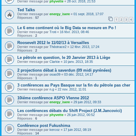
Dernier message par
phyvette
«
28 oct. 2018, 21:53
Ted Talks
Dernier message par
energy_isere
«
01 sept. 2018, 17:07
Réponses :
57
1
2
3
4
Le 6 eme continent où le Big Data se mesure en Po !
Dernier message par
Troti
«
16 févr. 2013, 08:46
Réponses :
2
Roosevelt 2012 le 11/02/13 à Versailles
Dernier message par
Théotrace2
«
12 févr. 2013, 17:24
Réponses :
2
Le pétrole en question, le 20 Janvier 2013 à Liège
Dernier message par
Clarkie
«
10 janv. 2013, 18:35
2 projections débat à saverdun (09 midi pyrénées)
Dernier message par
osas09
«
03 déc. 2012, 14:17
Réponses :
1
3 conférences au Pays Basque sur la fin du pétrole pas cher
Dernier message par
n.g
«
22 nov. 2012, 11:01
10iéme conférence ASPO VIenne 2012
Dernier message par
energy_isere
«
29 juin 2012, 09:33
Les conférences débats du Shift Project (J.M.Jancovici)
Dernier message par
phyvette
«
26 juin 2012, 00:52
Réponses :
6
Conférence post Fukushima
Dernier message par
kercoz
«
17 juin 2012, 08:19
Réponses :
14