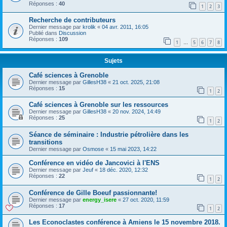
Réponses :
40
1
2
3
Recherche de contributeurs
Dernier message par
krolik
«
04 avr. 2011, 16:05
Publié dans
Discussion
Réponses :
109
1
5
6
7
8
…
Sujets
Café sciences à Grenoble
Dernier message par
GillesH38
«
21 oct. 2025, 21:08
Réponses :
15
1
2
Café sciences à Grenoble sur les ressources
Dernier message par
GillesH38
«
20 nov. 2024, 14:49
Réponses :
25
1
2
Séance de séminaire : Industrie pétrolière dans les
transitions
Dernier message par
Osmose
«
15 mai 2023, 14:22
Conférence en vidéo de Jancovici à l'ENS
Dernier message par
Jeuf
«
18 déc. 2020, 12:32
Réponses :
22
1
2
Conférence de Gille Boeuf passionnante!
Dernier message par
energy_isere
«
27 oct. 2020, 11:59
Réponses :
17
1
2
Les Econoclastes conférence à Amiens le 15 novembre 2018.