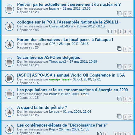
Peut-on parler actuellement sereinement du nucléaire ?
Dernier message par
Iguane
«
29 mai 2012, 13:36
Réponses :
23
1
2
colloque sur le PO à l'Assemblée Nationale le 25/01/11
Dernier message par
Cloverfield Alone
«
20 mai 2012, 08:10
Réponses :
45
1
2
3
4
Forum des alternatives : Le local passe à l'attaque !
Dernier message par
CP3
«
25 sept. 2011, 23:15
Réponses :
26
1
2
9e conférence ASPO en Belgique.
Dernier message par
Théotrace2
«
17 mai 2011, 10:59
Réponses :
20
1
2
[ASPO] ASPO-USA's annual World Oil Conference in USA
Dernier message par
energy_isere
«
31 oct. 2010, 12:01
Réponses :
14
Les populations et leurs consommations d’énergie en 2200
Dernier message par
krolik
«
19 oct. 2009, 13:29
Réponses :
15
1
2
A quand la fin du pétrole ?
Dernier message par
kercoz
«
02 avr. 2009, 21:04
Réponses :
25
1
2
Les conférences-débats de "Décroissance Paris"
Dernier message par
Kyja
«
26 mars 2009, 17:35
Réponses :
119
1
5
6
7
8
…