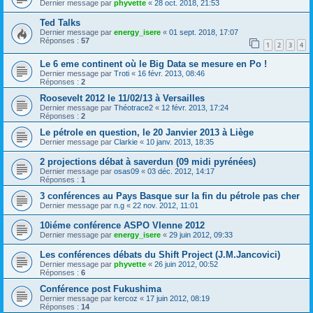
Dernier message par
phyvette
«
28 oct. 2018, 21:53
Ted Talks
Dernier message par
energy_isere
«
01 sept. 2018, 17:07
Réponses :
57
1
2
3
4
Le 6 eme continent où le Big Data se mesure en Po !
Dernier message par
Troti
«
16 févr. 2013, 08:46
Réponses :
2
Roosevelt 2012 le 11/02/13 à Versailles
Dernier message par
Théotrace2
«
12 févr. 2013, 17:24
Réponses :
2
Le pétrole en question, le 20 Janvier 2013 à Liège
Dernier message par
Clarkie
«
10 janv. 2013, 18:35
2 projections débat à saverdun (09 midi pyrénées)
Dernier message par
osas09
«
03 déc. 2012, 14:17
Réponses :
1
3 conférences au Pays Basque sur la fin du pétrole pas cher
Dernier message par
n.g
«
22 nov. 2012, 11:01
10iéme conférence ASPO VIenne 2012
Dernier message par
energy_isere
«
29 juin 2012, 09:33
Les conférences débats du Shift Project (J.M.Jancovici)
Dernier message par
phyvette
«
26 juin 2012, 00:52
Réponses :
6
Conférence post Fukushima
Dernier message par
kercoz
«
17 juin 2012, 08:19
Réponses :
14