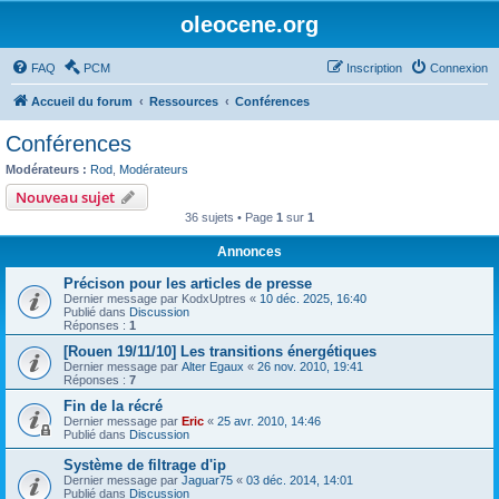
oleocene.org
FAQ
PCM
Inscription
Connexion
Accueil du forum
Ressources
Conférences
Conférences
Modérateurs :
Rod
,
Modérateurs
Nouveau sujet
36 sujets • Page
1
sur
1
Annonces
Précison pour les articles de presse
Dernier message par
KodxUptres
«
10 déc. 2025, 16:40
Publié dans
Discussion
Réponses :
1
[Rouen 19/11/10] Les transitions énergétiques
Dernier message par
Alter Egaux
«
26 nov. 2010, 19:41
Réponses :
7
Fin de la récré
Dernier message par
Eric
«
25 avr. 2010, 14:46
Publié dans
Discussion
Système de filtrage d'ip
Dernier message par
Jaguar75
«
03 déc. 2014, 14:01
Publié dans
Discussion