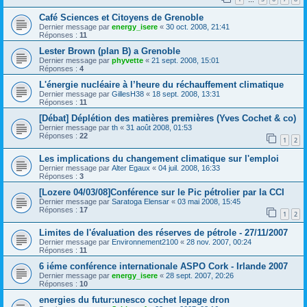
Café Sciences et Citoyens de Grenoble
Dernier message par
energy_isere
«
30 oct. 2008, 21:41
Réponses :
11
Lester Brown (plan B) a Grenoble
Dernier message par
phyvette
«
21 sept. 2008, 15:01
Réponses :
4
L'énergie nucléaire à l’heure du réchauffement climatique
Dernier message par
GillesH38
«
18 sept. 2008, 13:31
Réponses :
11
[Débat] Déplétion des matières premières (Yves Cochet & co)
Dernier message par
th
«
31 août 2008, 01:53
Réponses :
22
1
2
Les implications du changement climatique sur l'emploi
Dernier message par
Alter Egaux
«
04 juil. 2008, 16:33
Réponses :
3
[Lozere 04/03/08]Conférence sur le Pic pétrolier par la CCI
Dernier message par
Saratoga Elensar
«
03 mai 2008, 15:45
Réponses :
17
1
2
Limites de l'évaluation des réserves de pétrole - 27/11/2007
Dernier message par
Environnement2100
«
28 nov. 2007, 00:24
Réponses :
11
6 iéme conférence internationale ASPO Cork - Irlande 2007
Dernier message par
energy_isere
«
28 sept. 2007, 20:26
Réponses :
10
energies du futur:unesco cochet lepage dron