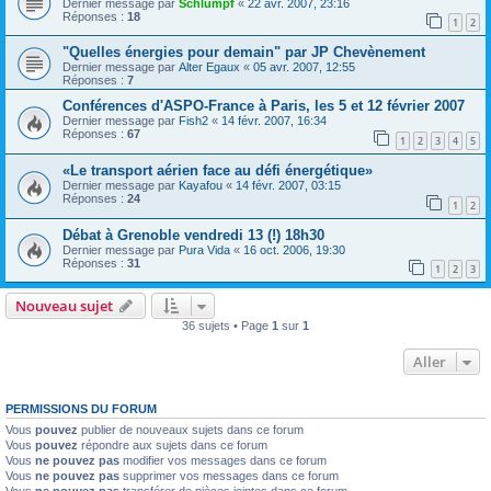
Dernier message par
Schlumpf
«
22 avr. 2007, 23:16
Réponses :
18
1
2
"Quelles énergies pour demain" par JP Chevènement
Dernier message par
Alter Egaux
«
05 avr. 2007, 12:55
Réponses :
7
Conférences d'ASPO-France à Paris, les 5 et 12 février 2007
Dernier message par
Fish2
«
14 févr. 2007, 16:34
Réponses :
67
1
2
3
4
5
«Le transport aérien face au défi énergétique»
Dernier message par
Kayafou
«
14 févr. 2007, 03:15
Réponses :
24
1
2
Débat à Grenoble vendredi 13 (!) 18h30
Dernier message par
Pura Vida
«
16 oct. 2006, 19:30
Réponses :
31
1
2
3
Nouveau sujet
36 sujets • Page
1
sur
1
Aller
PERMISSIONS DU FORUM
Vous
pouvez
publier de nouveaux sujets dans ce forum
Vous
pouvez
répondre aux sujets dans ce forum
Vous
ne pouvez pas
modifier vos messages dans ce forum
Vous
ne pouvez pas
supprimer vos messages dans ce forum