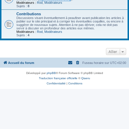
Modérateurs :
Rod
,
Modérateurs
Sujets :
8
Contributions
Discussions visant éventuellement à peaufiner avant publication les articles à
publier sur le site principal et à corriger les éventuelles coquilles, ou encore à
suggérer de nouveaux sujets. Attention à ne pas dériver, cela ne doit pas
servir à discuter en profondeur des articles eux mêmes.
Modérateurs :
Rod
,
Modérateurs
Sujets :
4
Aller
Accueil du forum
Fuseau horaire sur
UTC+02:00
Développé par
phpBB
® Forum Software © phpBB Limited
Traduction française officielle
©
Qiaeru
Confidentialité
|
Conditions