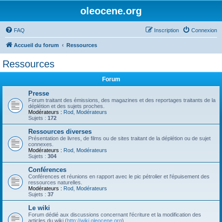
oleocene.org
FAQ
Inscription
Connexion
Accueil du forum
Ressources
Ressources
Forum
Presse
Forum traitant des émissions, des magazines et des reportages traitants de la
déplétion et des sujets proches.
Modérateurs :
Rod
,
Modérateurs
Sujets :
172
Ressources diverses
Présentation de livres, de films ou de sites traitant de la déplétion ou de sujet
connexes.
Modérateurs :
Rod
,
Modérateurs
Sujets :
304
Conférences
Conférences et réunions en rapport avec le pic pétrolier et l'épuisement des
ressources naturelles.
Modérateurs :
Rod
,
Modérateurs
Sujets :
37
Le wiki
Forum dédié aux discussions concernant l'écriture et la modification des
articles du wiki (
http://wiki.oleocene.org
).