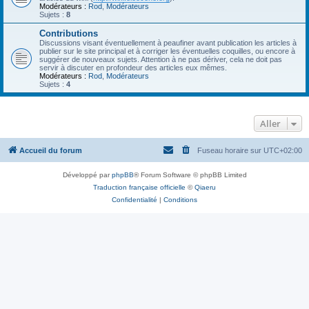
Modérateurs :
Rod
,
Modérateurs
Sujets :
8
Contributions
Discussions visant éventuellement à peaufiner avant publication les articles à
publier sur le site principal et à corriger les éventuelles coquilles, ou encore à
suggérer de nouveaux sujets. Attention à ne pas dériver, cela ne doit pas
servir à discuter en profondeur des articles eux mêmes.
Modérateurs :
Rod
,
Modérateurs
Sujets :
4
Aller
Accueil du forum
Fuseau horaire sur
UTC+02:00
Développé par
phpBB
® Forum Software © phpBB Limited
Traduction française officielle
©
Qiaeru
Confidentialité
|
Conditions