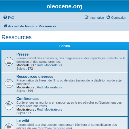
oleocene.org
FAQ
Inscription
Connexion
Accueil du forum
Ressources
Ressources
Forum
Presse
Forum traitant des émissions, des magazines et des reportages traitants de la
déplétion et des sujets proches.
Modérateurs :
Rod
,
Modérateurs
Sujets :
172
Ressources diverses
Présentation de livres, de films ou de sites traitant de la déplétion ou de sujet
connexes.
Modérateurs :
Rod
,
Modérateurs
Sujets :
304
Conférences
Conférences et réunions en rapport avec le pic pétrolier et l'épuisement des
ressources naturelles.
Modérateurs :
Rod
,
Modérateurs
Sujets :
37
Le wiki
Forum dédié aux discussions concernant l'écriture et la modification des
articles du wiki (
http://wiki.oleocene.org
).