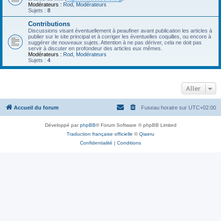
Modérateurs :
Rod
,
Modérateurs
Sujets :
8
Contributions
Discussions visant éventuellement à peaufiner avant publication les articles à
publier sur le site principal et à corriger les éventuelles coquilles, ou encore à
suggérer de nouveaux sujets. Attention à ne pas dériver, cela ne doit pas
servir à discuter en profondeur des articles eux mêmes.
Modérateurs :
Rod
,
Modérateurs
Sujets :
4
Aller
Accueil du forum
Fuseau horaire sur
UTC+02:00
Développé par
phpBB
® Forum Software © phpBB Limited
Traduction française officielle
©
Qiaeru
Confidentialité
|
Conditions