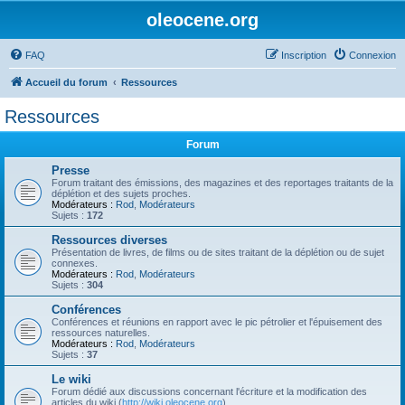
oleocene.org
FAQ
Inscription
Connexion
Accueil du forum
Ressources
Ressources
Forum
Presse
Forum traitant des émissions, des magazines et des reportages traitants de la
déplétion et des sujets proches.
Modérateurs :
Rod
,
Modérateurs
Sujets :
172
Ressources diverses
Présentation de livres, de films ou de sites traitant de la déplétion ou de sujet
connexes.
Modérateurs :
Rod
,
Modérateurs
Sujets :
304
Conférences
Conférences et réunions en rapport avec le pic pétrolier et l'épuisement des
ressources naturelles.
Modérateurs :
Rod
,
Modérateurs
Sujets :
37
Le wiki
Forum dédié aux discussions concernant l'écriture et la modification des
articles du wiki (
http://wiki.oleocene.org
).