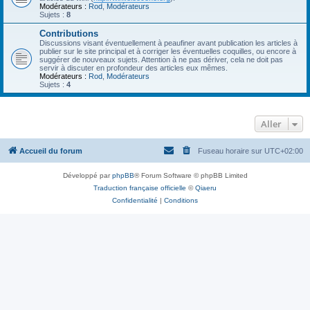
Modérateurs :
Rod
,
Modérateurs
Sujets :
8
Contributions
Discussions visant éventuellement à peaufiner avant publication les articles à
publier sur le site principal et à corriger les éventuelles coquilles, ou encore à
suggérer de nouveaux sujets. Attention à ne pas dériver, cela ne doit pas
servir à discuter en profondeur des articles eux mêmes.
Modérateurs :
Rod
,
Modérateurs
Sujets :
4
Aller
Accueil du forum
Fuseau horaire sur
UTC+02:00
Développé par
phpBB
® Forum Software © phpBB Limited
Traduction française officielle
©
Qiaeru
Confidentialité
|
Conditions